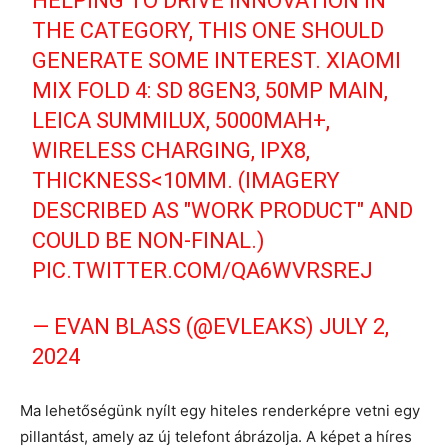
HELPING TO DRIVE INNOVATION IN
THE CATEGORY, THIS ONE SHOULD
GENERATE SOME INTEREST. XIAOMI
MIX FOLD 4: SD 8GEN3, 50MP MAIN,
LEICA SUMMILUX, 5000MAH+,
WIRELESS CHARGING, IPX8,
THICKNESS<10MM. (IMAGERY
DESCRIBED AS "WORK PRODUCT" AND
COULD BE NON-FINAL.)
PIC.TWITTER.COM/QA6WVRSREJ
— EVAN BLASS (@EVLEAKS)
JULY 2,
2024
Ma lehetőségünk nyílt egy hiteles renderképre vetni egy
pillantást, amely az új telefont ábrázolja. A képet a híres