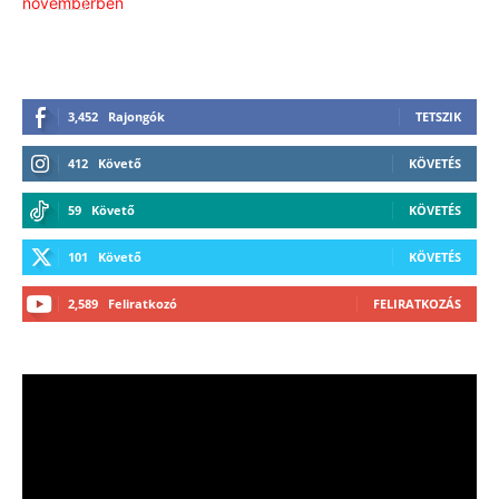
3,452
Rajongók
TETSZIK
412
Követő
KÖVETÉS
59
Követő
KÖVETÉS
101
Követő
KÖVETÉS
2,589
Feliratkozó
FELIRATKOZÁS