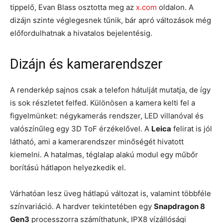
tippelő, Evan Blass osztotta meg az
x.com
oldalon. A
dizájn szinte véglegesnek tűnik, bár apró változások még
előfordulhatnak a hivatalos bejelentésig.
Dizájn és kamerarendszer
A renderkép sajnos csak a telefon hátulját mutatja, de így
is sok részletet felfed. Különösen a kamera kelti fel a
figyelmünket: négykamerás rendszer, LED villanóval és
valószínűleg egy 3D ToF érzékelővel. A
Leica
felirat is jól
látható, ami a kamerarendszer minőségét hivatott
kiemelni. A hatalmas, téglalap alakú modul egy műbőr
borítású hátlapon helyezkedik el.
Várhatóan lesz üveg hátlapú változat is, valamint többféle
színvariáció. A hardver tekintetében egy
Snapdragon 8
Gen3
processzorra számíthatunk, IPX8 vízállósági