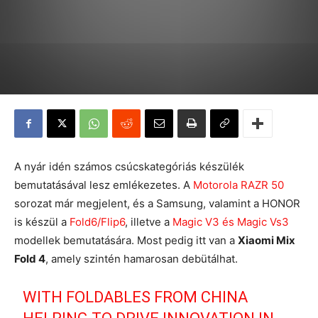
A nyár idén számos csúcskategóriás készülék
bemutatásával lesz emlékezetes. A
Motorola RAZR 50
sorozat már megjelent, és a Samsung, valamint a HONOR
is készül a
Fold6/Flip6
, illetve a
Magic V3 és Magic Vs3
modellek bemutatására. Most pedig itt van a
Xiaomi Mix
Fold 4
, amely szintén hamarosan debütálhat.
WITH FOLDABLES FROM CHINA