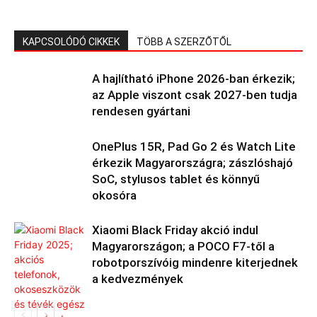
KAPCSOLÓDÓ CIKKEK
TÖBB A SZERZŐTŐL
A hajlítható iPhone 2026-ban érkezik;
az Apple viszont csak 2027-ben tudja
rendesen gyártani
OnePlus 15R, Pad Go 2 és Watch Lite
érkezik Magyarországra; zászlóshajó
SoC, stylusos tablet és könnyű
okosóra
Xiaomi Black Friday akció indul
Magyarországon; a POCO F7-től a
robotporszívóig mindenre kiterjednek
a kedvezmények