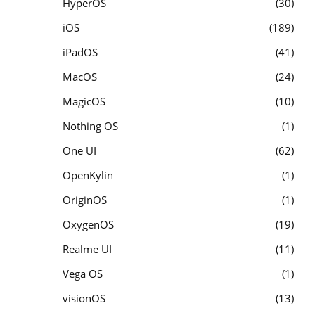
HyperOS
30
iOS
189
iPadOS
41
MacOS
24
MagicOS
10
Nothing OS
1
One UI
62
OpenKylin
1
OriginOS
1
OxygenOS
19
Realme UI
11
Vega OS
1
visionOS
13