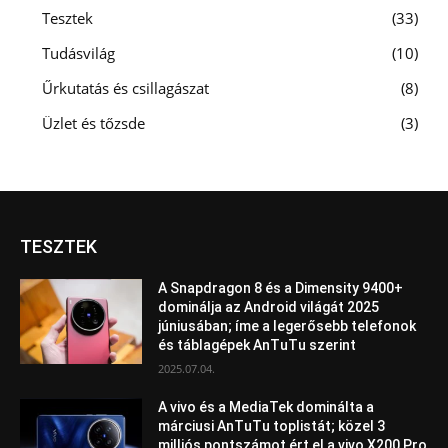
Tesztek
33
Tudásvilág
10
Űrkutatás és csillagászat
8
Üzlet és tőzsde
3
TESZTEK
A Snapdragon 8 és a Dimensity 9400+
dominálja az Android világát 2025
júniusában; íme a legerősebb telefonok
és táblagépek AnTuTu szerint
2025.07.04.
A vivo és a MediaTek dominálta a
márciusi AnTuTu toplistát; közel 3
milliós pontszámot ért el a vivo X200 Pro