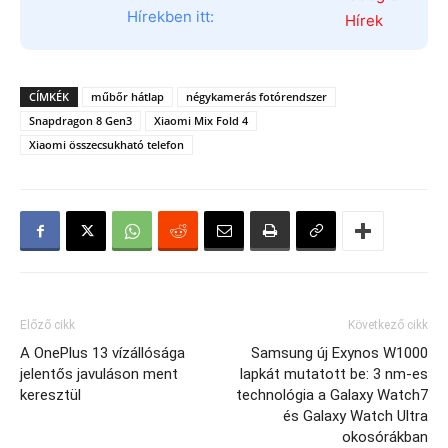
Hírekben itt:
CÍMKÉK
műbőr hátlap
négykamerás fotórendszer
Snapdragon 8 Gen3
Xiaomi Mix Fold 4
Xiaomi összecsukható telefon
Előző cikk
Következő cikk
A OnePlus 13 vízállósága
Samsung új Exynos W1000
jelentős javuláson ment
lapkát mutatott be: 3 nm-es
keresztül
technológia a Galaxy Watch7
és Galaxy Watch Ultra
okosórákban