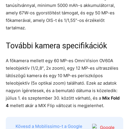
tanúsítvánnyal, minimum 5000 mAh-s akkumulátorral,
amely 67W-os gyorstöltést támogat, és egy 50 MP-es
főkamerával, amely OIS-t és 1/1,55″-os érzékelőt
tartalmaz.
További kamera specifikációk
A főkamera mellett egy 60 MP-es OmniVision OV60A
teleobjektív (1/2,8″, 2x zoom), egy 12 MP-es ultraszéles
látószögű kamera és egy 10 MP-es periszkópos
teleobjektív (5x optikai zoom) található. Ezek az adatok
nagyon ígéretesek, és a bemutató dátuma is közeledik:
július 1. és szeptember 30. között várható, és a
Mix Fold
4
mellett akár a MIX Flip változat is megjelenhet.
Kövesd a Mobilissimo-t a Google