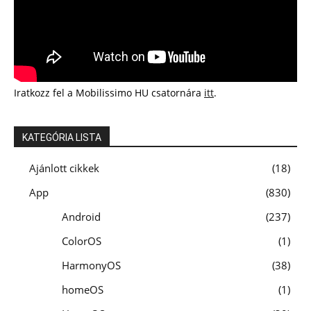
Iratkozz fel a Mobilissimo HU csatornára
itt
.
KATEGÓRIA LISTA
Ajánlott cikkek
18
App
830
Android
237
ColorOS
1
HarmonyOS
38
homeOS
1