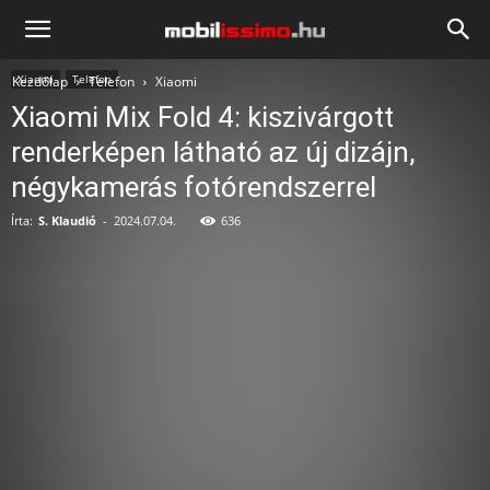
Mobilissimo.hu
Xiaomi
Telefon
Kezdőlap
Telefon
Xiaomi
Xiaomi Mix Fold 4: kiszivárgott
renderképen látható az új dizájn,
négykamerás fotórendszerrel
Írta:
S. Klaudió
-
2024.07.04.
636