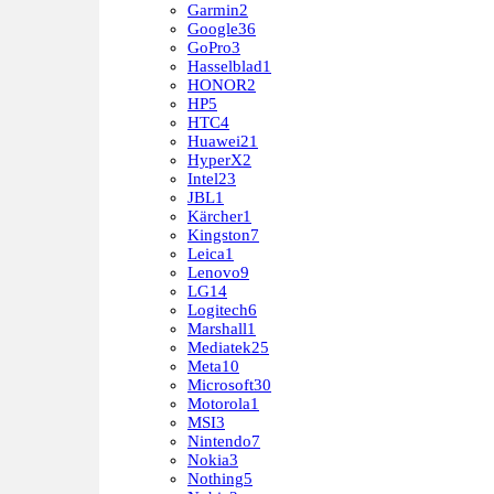
Garmin
2
Google
36
GoPro
3
Hasselblad
1
HONOR
2
HP
5
HTC
4
Huawei
21
HyperX
2
Intel
23
JBL
1
Kärcher
1
Kingston
7
Leica
1
Lenovo
9
LG
14
Logitech
6
Marshall
1
Mediatek
25
Meta
10
Microsoft
30
Motorola
1
MSI
3
Nintendo
7
Nokia
3
Nothing
5