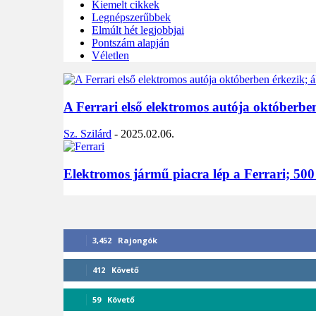
Kiemelt cikkek
Legnépszerűbbek
Elmúlt hét legjobbjai
Pontszám alapján
Véletlen
A Ferrari első elektromos autója októberben
Sz. Szilárd
-
2025.02.06.
Elektromos jármű piacra lép a Ferrari; 500
3,452
Rajongók
412
Követő
59
Követő