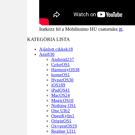
Iratkozz fel a Mobilissimo HU csatornára
itt
.
KATEGÓRIA LISTA
Ajánlott cikkek
18
App
830
Android
237
ColorOS
1
HarmonyOS
38
homeOS
1
HyperOS
30
iOS
189
iPadOS
41
MacOS
24
MagicOS
10
Nothing OS
1
One UI
62
OpenKylin
1
OriginOS
1
OxygenOS
19
Realme UI
11