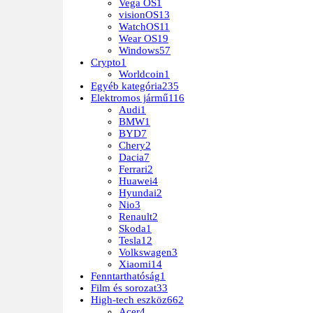
Vega OS
1
visionOS
13
WatchOS
11
Wear OS
19
Windows
57
Crypto
1
Worldcoin
1
Egyéb kategória
235
Elektromos jármű
116
Audi
1
BMW
1
BYD
7
Chery
2
Dacia
7
Ferrari
2
Huawei
4
Hyundai
2
Nio
3
Renault
2
Skoda
1
Tesla
12
Volkswagen
3
Xiaomi
14
Fenntarthatóság
1
Film és sorozat
33
High-tech eszköz
662
Acer
4