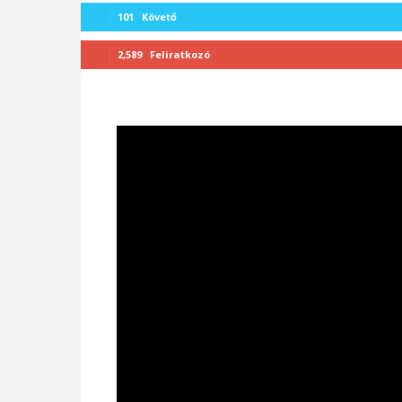
101
Követő
2,589
Feliratkozó