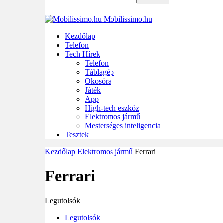
Mobilissimo.hu
Kezdőlap
Telefon
Tech Hírek
Telefon
Táblagép
Okosóra
Játék
App
High-tech eszköz
Elektromos jármű
Mesterséges inteligencia
Tesztek
Kezdőlap
Elektromos jármű
Ferrari
Ferrari
Legutolsók
Legutolsók