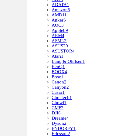
ADATA
1
Amazon
5
AMD
11
Anker
3
AOC
3
Apple
89
ARM
4
ASML
2
ASUS
20
ASUSTOR
4
Atari
1
Bang & Olufsen
1
BenQ
1
BOOX
4
Bose
1
Canon
2
Canyon
2
Casio
1
Choetech
1
Chuwi
1
CMF
2
DJI
6
Dreame
4
Dyson
2
ENDORFY
1
Ericsson
2