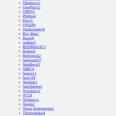
Oladance
1
OnePlus
12
OPPO
3
Philips
4
Poco
1
QNAP
9
Qualcomm
34
Ray-Ban
1
Razer
6
realme
3
REDMAGIC
2
Redmi
5
Roborock
2
Samsung
57
Sandberg
3
SMIC
4
Sonos
11
Sony
39
Starlink
1
SteelSeries
2
Synology
2
TCL
8
Technics
1
Tenda
2
Texas Instruments
2
Thermaltake
4