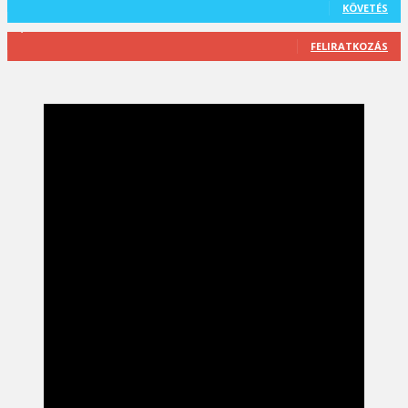
KÖVETÉS
2,589
Feliratkozó
FELIRATKOZÁS