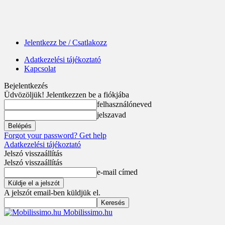
Jelentkezz be / Csatlakozz
Adatkezelési tájékoztató
Kapcsolat
Bejelentkezés
Üdvözöljük! Jelentkezzen be a fiókjába
felhasználóneved
jelszavad
Forgot your password? Get help
Adatkezelési tájékoztató
Jelszó visszaállítás
Jelszó visszaállítás
e-mail címed
A jelszót email-ben küldjük el.
Mobilissimo.hu