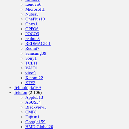
Lenovo
6
Microsoft
1
Nubia
5
OnePlus
19
Onyx
1
OPPO
6
POCO
3
realme
3
REDMAGIC
1
Redmi
7
Samsung
39
Sony
1
TCL
11
VAIO
1
vivo
9
Xiaomi
22
ZTE
2
Tehnológia
169
Telefon
(2 106)
Apple
313
ASUS
34
Blackview
3
CMF
8
Fujitsu
1
Google
159
HMD Global
20