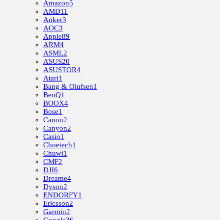
Amazon
5
AMD
11
Anker
3
AOC
3
Apple
89
ARM
4
ASML
2
ASUS
20
ASUSTOR
4
Atari
1
Bang & Olufsen
1
BenQ
1
BOOX
4
Bose
1
Canon
2
Canyon
2
Casio
1
Choetech
1
Chuwi
1
CMF
2
DJI
6
Dreame
4
Dyson
2
ENDORFY
1
Ericsson
2
Garmin
2
Google
36