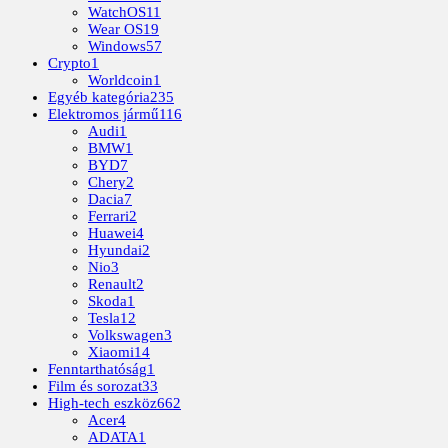
WatchOS
11
Wear OS
19
Windows
57
Crypto
1
Worldcoin
1
Egyéb kategória
235
Elektromos jármű
116
Audi
1
BMW
1
BYD
7
Chery
2
Dacia
7
Ferrari
2
Huawei
4
Hyundai
2
Nio
3
Renault
2
Skoda
1
Tesla
12
Volkswagen
3
Xiaomi
14
Fenntarthatóság
1
Film és sorozat
33
High-tech eszköz
662
Acer
4
ADATA
1