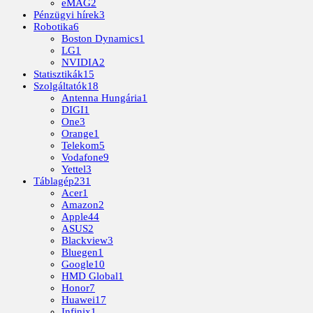
eMAG
2
Pénzügyi hírek
3
Robotika
6
Boston Dynamics
1
LG
1
NVIDIA
2
Statisztikák
15
Szolgáltatók
18
Antenna Hungária
1
DIGI
1
One
3
Orange
1
Telekom
5
Vodafone
9
Yettel
3
Táblagép
231
Acer
1
Amazon
2
Apple
44
ASUS
2
Blackview
3
Bluegen
1
Google
10
HMD Global
1
Honor
7
Huawei
17
Infinix
1