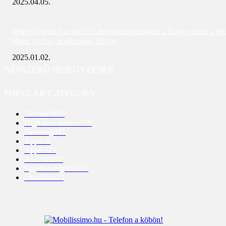
2025.04.05.
Meglepő fordulat az AnTuTu decemberi toplistáján: a Xiaomi eltűnt, a Re
Magic 10 Pro+ az élen zárja 2024-et
2025.01.02.
NÉPSZERŰ BEJEGYZÉSEK
POPULAR CATEGORY
Telefon
1951
High-tech eszköz
529
Samsung
445
App
428
Apple
313
Android
237
Egyéb kategória
235
Okosóra
215