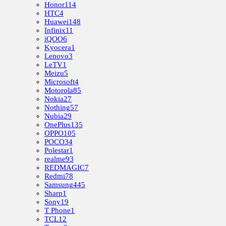
Honor
114
HTC
4
Huawei
148
Infinix
11
iQOO
6
Kyocera
1
Lenovo
3
LeTV
1
Meizu
5
Microsoft
4
Motorola
85
Nokia
27
Nothing
57
Nubia
29
OnePlus
135
OPPO
105
POCO
34
Polestar
1
realme
93
REDMAGIC
7
Redmi
78
Samsung
445
Sharp
1
Sony
19
T Phone
1
TCL
12