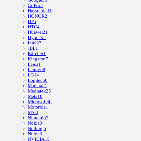
GoPro
3
Hasselblad
1
HONOR
2
HP
5
HTC
4
Huawei
21
HyperX
2
Intel
23
JBL
1
Kärcher
1
Kingston
7
Leica
1
Lenovo
9
LG
14
Logitech
6
Marshall
1
Mediatek
25
Meta
10
Microsoft
30
Motorola
1
MSI
3
Nintendo
7
Nokia
3
Nothing
5
Nubia
3
NVIDIA
15