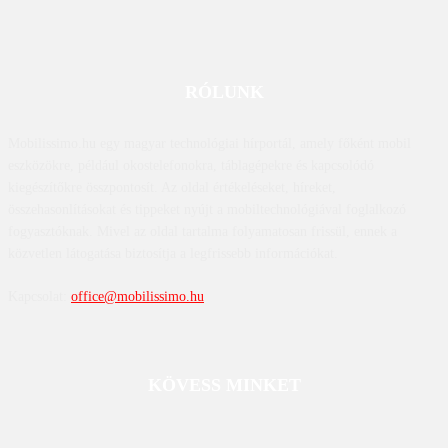
RÓLUNK
Mobilissimo.hu egy magyar technológiai hírportál, amely főként mobil
eszközökre, például okostelefonokra, táblagépekre és kapcsolódó
kiegészítőkre összpontosít. Az oldal értékeléseket, híreket,
összehasonlításokat és tippeket nyújt a mobiltechnológiával foglalkozó
fogyasztóknak. Mivel az oldal tartalma folyamatosan frissül, ennek a
közvetlen látogatása biztosítja a legfrissebb információkat.
Kapcsolat:
office@mobilissimo.hu
KÖVESS MINKET