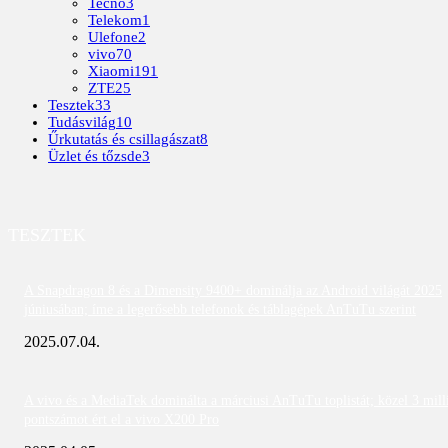
Tecno
3
Telekom
1
Ulefone
2
vivo
70
Xiaomi
191
ZTE
25
Tesztek
33
Tudásvilág
10
Űrkutatás és csillagászat
8
Üzlet és tőzsde
3
TESZTEK
A Snapdragon 8 és a Dimensity 9400+ dominálja az Android világát 2025
júniusában; íme a legerősebb telefonok és táblagépek AnTuTu szerint
2025.07.04.
A vivo és a MediaTek dominálta a márciusi AnTuTu toplistát; közel 3 mill
pontszámot ért el a vivo X200 Pro