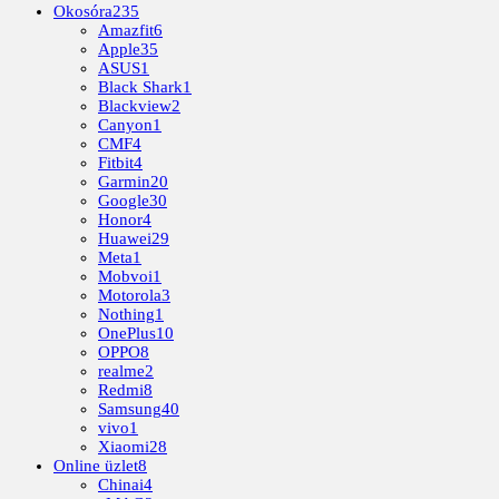
Okosóra
235
Amazfit
6
Apple
35
ASUS
1
Black Shark
1
Blackview
2
Canyon
1
CMF
4
Fitbit
4
Garmin
20
Google
30
Honor
4
Huawei
29
Meta
1
Mobvoi
1
Motorola
3
Nothing
1
OnePlus
10
OPPO
8
realme
2
Redmi
8
Samsung
40
vivo
1
Xiaomi
28
Online üzlet
8
Chinai
4