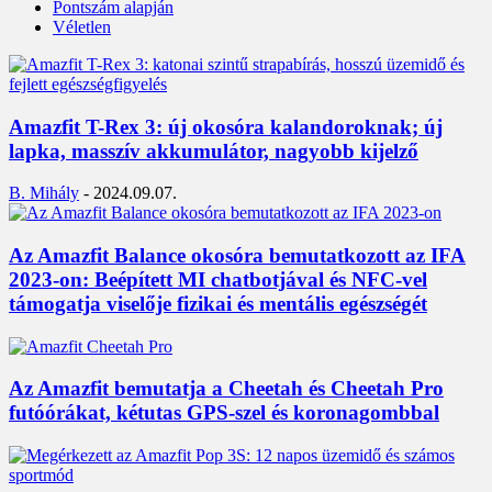
Pontszám alapján
Véletlen
Amazfit T-Rex 3: új okosóra kalandoroknak; új
lapka, masszív akkumulátor, nagyobb kijelző
B. Mihály
-
2024.09.07.
Az Amazfit Balance okosóra bemutatkozott az IFA
2023-on: Beépített MI chatbotjával és NFC-vel
támogatja viselője fizikai és mentális egészségét
Az Amazfit bemutatja a Cheetah és Cheetah Pro
futóórákat, kétutas GPS-szel és koronagombbal