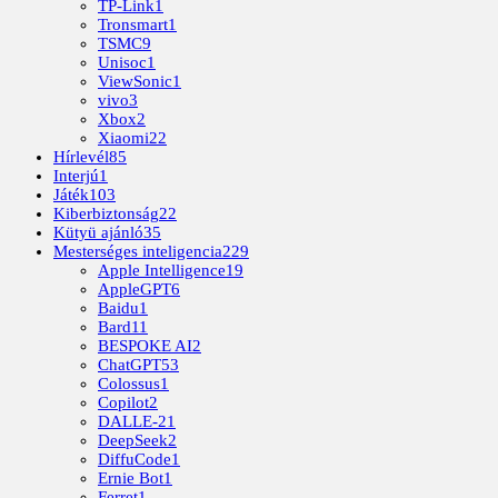
TP-Link
1
Tronsmart
1
TSMC
9
Unisoc
1
ViewSonic
1
vivo
3
Xbox
2
Xiaomi
22
Hírlevél
85
Interjú
1
Játék
103
Kiberbiztonság
22
Kütyü ajánló
35
Mesterséges inteligencia
229
Apple Intelligence
19
AppleGPT
6
Baidu
1
Bard
11
BESPOKE AI
2
ChatGPT
53
Colossus
1
Copilot
2
DALLE-2
1
DeepSeek
2
DiffuCode
1
Ernie Bot
1
Ferret
1