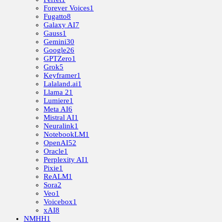
Forever Voices
1
Fugatto
8
Galaxy AI
7
Gauss
1
Gemini
30
Google
26
GPTZero
1
Grok
5
Keyframer
1
Lalaland.ai
1
Llama 2
1
Lumiere
1
Meta AI
6
Mistral AI
1
Neuralink
1
NotebookLM
1
OpenAI
52
Oracle
1
Perplexity AI
1
Pixie
1
ReALM
1
Sora
2
Veo
1
Voicebox
1
xAI
8
NMHH
1