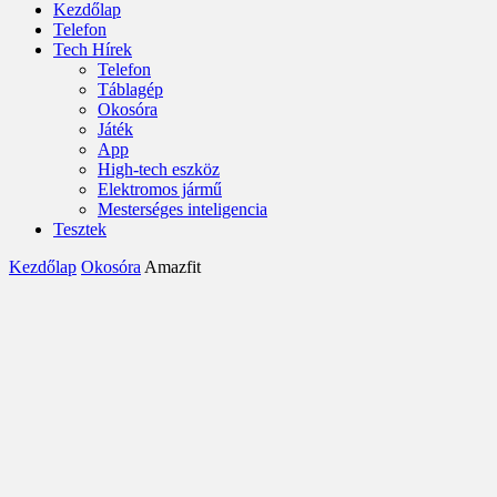
Kezdőlap
Telefon
Tech Hírek
Telefon
Táblagép
Okosóra
Játék
App
High-tech eszköz
Elektromos jármű
Mesterséges inteligencia
Tesztek
Kezdőlap
Okosóra
Amazfit