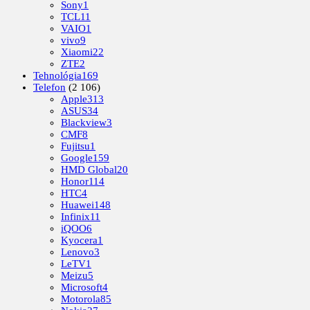
Sony
1
TCL
11
VAIO
1
vivo
9
Xiaomi
22
ZTE
2
Tehnológia
169
Telefon
(2 106)
Apple
313
ASUS
34
Blackview
3
CMF
8
Fujitsu
1
Google
159
HMD Global
20
Honor
114
HTC
4
Huawei
148
Infinix
11
iQOO
6
Kyocera
1
Lenovo
3
LeTV
1
Meizu
5
Microsoft
4
Motorola
85