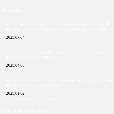
TESZTEK
A Snapdragon 8 és a Dimensity 9400+ dominálja az Android világát 2025
júniusában; íme a legerősebb telefonok és táblagépek AnTuTu szerint
2025.07.04.
A vivo és a MediaTek dominálta a márciusi AnTuTu toplistát; közel 3 mill
pontszámot ért el a vivo X200 Pro
2025.04.05.
Meglepő fordulat az AnTuTu decemberi toplistáján: a Xiaomi eltűnt, a Re
Magic 10 Pro+ az élen zárja 2024-et
2025.01.02.
NÉPSZERŰ BEJEGYZÉSEK
POPULAR CATEGORY