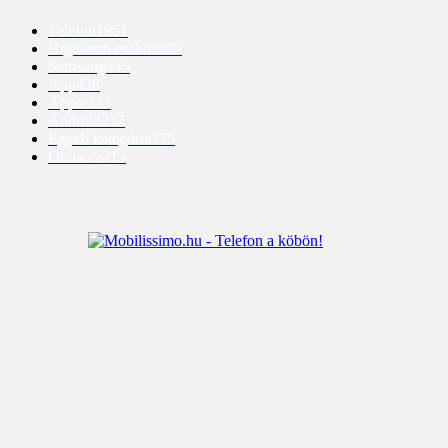
Telefon
1951
High-tech eszköz
529
Samsung
445
App
428
Apple
313
Android
237
Egyéb kategória
235
Okosóra
215