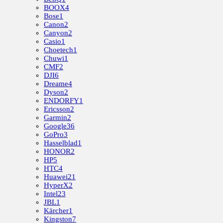
BOOX
4
Bose
1
Canon
2
Canyon
2
Casio
1
Choetech
1
Chuwi
1
CMF
2
DJI
6
Dreame
4
Dyson
2
ENDORFY
1
Ericsson
2
Garmin
2
Google
36
GoPro
3
Hasselblad
1
HONOR
2
HP
5
HTC
4
Huawei
21
HyperX
2
Intel
23
JBL
1
Kärcher
1
Kingston
7