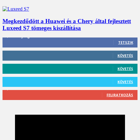
Megkezdődött a Huawei és a Chery által fejlesztett
Luxeed S7 tömeges kiszállítása
3,452
Rajongók
TETSZIK
412
Követő
KÖVETÉS
59
Követő
KÖVETÉS
101
Követő
KÖVETÉS
2,589
Feliratkozó
FELIRATKOZÁS