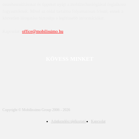
összehasonlításokat és tippeket nyújt a mobiltechnológiával foglalkozó
fogyasztóknak. Mivel az oldal tartalma folyamatosan frissül, ennek a
közvetlen látogatása biztosítja a legfrissebb információkat.
Kapcsolat:
office@mobilissimo.hu
KÖVESS MINKET
Copyright © Mobilissimo Group 2006 - 2026
Adatkezelési tájékoztató
Kapcsolat