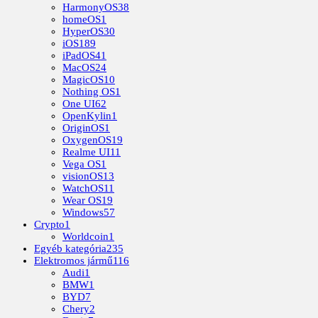
HarmonyOS
38
homeOS
1
HyperOS
30
iOS
189
iPadOS
41
MacOS
24
MagicOS
10
Nothing OS
1
One UI
62
OpenKylin
1
OriginOS
1
OxygenOS
19
Realme UI
11
Vega OS
1
visionOS
13
WatchOS
11
Wear OS
19
Windows
57
Crypto
1
Worldcoin
1
Egyéb kategória
235
Elektromos jármű
116
Audi
1
BMW
1
BYD
7
Chery
2