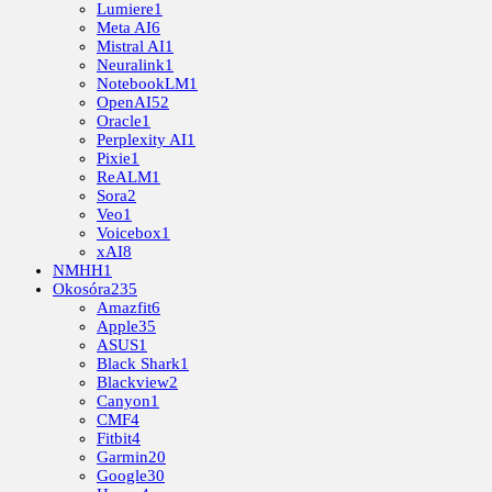
Lumiere
1
Meta AI
6
Mistral AI
1
Neuralink
1
NotebookLM
1
OpenAI
52
Oracle
1
Perplexity AI
1
Pixie
1
ReALM
1
Sora
2
Veo
1
Voicebox
1
xAI
8
NMHH
1
Okosóra
235
Amazfit
6
Apple
35
ASUS
1
Black Shark
1
Blackview
2
Canyon
1
CMF
4
Fitbit
4
Garmin
20
Google
30