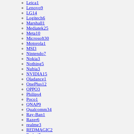
Leica
1
Lenovo
9
LG
14
Logitech
6
Marshall
1
Mediatek
25
Meta
10
Microsoft
30
Motorola
1
MSI
3
Nintendo
7
Nokia
3
Nothing
5
Nubia
3
NVIDIA
15
Oladance
1
OnePlus
12
OPPO
3
Philips
4
Poco
1
QNAP
9
Qualcomm
34
Ray-Ban
1
Razer
6
realme
3
REDMAGIC
2