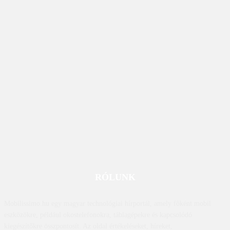
RÓLUNK
Mobilissimo.hu egy magyar technológiai hírportál, amely főként mobil
eszközökre, például okostelefonokra, táblagépekre és kapcsolódó
kiegészítőkre összpontosít. Az oldal értékeléseket, híreket,