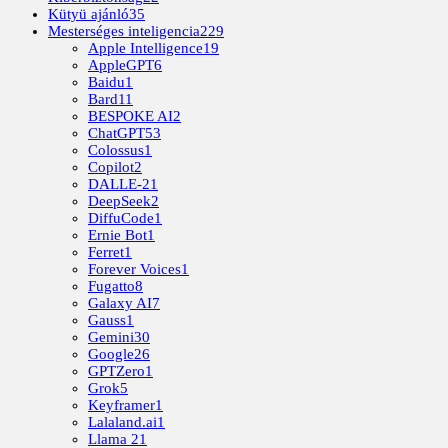
Kütyü ajánló
35
Mesterséges inteligencia
229
Apple Intelligence
19
AppleGPT
6
Baidu
1
Bard
11
BESPOKE AI
2
ChatGPT
53
Colossus
1
Copilot
2
DALLE-2
1
DeepSeek
2
DiffuCode
1
Ernie Bot
1
Ferret
1
Forever Voices
1
Fugatto
8
Galaxy AI
7
Gauss
1
Gemini
30
Google
26
GPTZero
1
Grok
5
Keyframer
1
Lalaland.ai
1
Llama 2
1