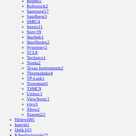
Redmi
5
Roborock
2
Samsung
57
Sandberg
3
SMIC
4
Sonos
11
Sony
39
Starlink
1
SteelSeries
2
Synology
2
TCL
8
Technics
1
Tenda
2
Texas Instruments
2
Thermaltake
4
TP-Link
1
Tronsmart
1
TSMC
9
Unisoc
1
ViewSonic
1
vivo
3
Xbox
2
Xiaomi
22
Hírlevél
85
Interjú
1
Játék
103
Kiberbiztonság
22