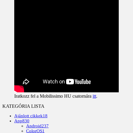
Iratkozz fel a Mobilissimo HU csatornára
itt
.
KATEGÓRIA LISTA
Ajánlott cikkek
18
App
830
Android
237
ColorOS
1