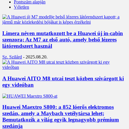
Pontszám alapján
Véletlen
Limera néven mutatkozott be a Huawei új in-cabin
szenzora; Az M7 az első autó, amely belső lézeres
látórendszert használ
Sz. Szilárd
-
2025.08.20.
A Huawei AITO M8 utcai teszt közben szivárgott ki
egy videóban
Huawei Maextro S800: a 852 lóerős elektromos
szedán, amely a Maybach vetélytársa lehet;
Bemutatkozik a világ egyik legnagyobb prémium
szedánja