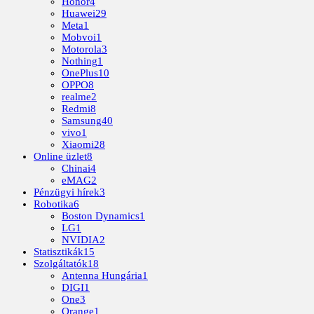
Honor
4
Huawei
29
Meta
1
Mobvoi
1
Motorola
3
Nothing
1
OnePlus
10
OPPO
8
realme
2
Redmi
8
Samsung
40
vivo
1
Xiaomi
28
Online üzlet
8
Chinai
4
eMAG
2
Pénzügyi hírek
3
Robotika
6
Boston Dynamics
1
LG
1
NVIDIA
2
Statisztikák
15
Szolgáltatók
18
Antenna Hungária
1
DIGI
1
One
3
Orange
1