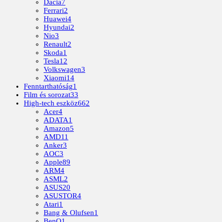
Dacia
7
Ferrari
2
Huawei
4
Hyundai
2
Nio
3
Renault
2
Skoda
1
Tesla
12
Volkswagen
3
Xiaomi
14
Fenntarthatóság
1
Film és sorozat
33
High-tech eszköz
662
Acer
4
ADATA
1
Amazon
5
AMD
11
Anker
3
AOC
3
Apple
89
ARM
4
ASML
2
ASUS
20
ASUSTOR
4
Atari
1
Bang & Olufsen
1
BenQ
1