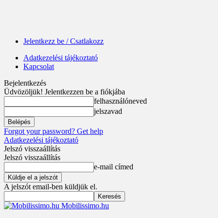
Jelentkezz be / Csatlakozz
Adatkezelési tájékoztató
Kapcsolat
Bejelentkezés
Üdvözöljük! Jelentkezzen be a fiókjába
felhasználóneved
jelszavad
Forgot your password? Get help
Adatkezelési tájékoztató
Jelszó visszaállítás
Jelszó visszaállítás
e-mail címed
A jelszót email-ben küldjük el.
Mobilissimo.hu