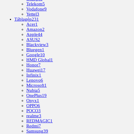
Telekom
5
Vodafone
9
Yettel
3
Táblagép
231
Acer
1
Amazon
2
Apple
44
ASUS
2
Blackview
3
Bluegen
1
Google
10
HMD Global
1
Honor
7
Huawei
17
Infinix
1
Lenovo
6
Microsoft
1
Nubia
5
OnePlus
19
Onyx
1
OPPO
6
POCO
3
realme
3
REDMAGIC
1
Redmi
7
Samsung
39