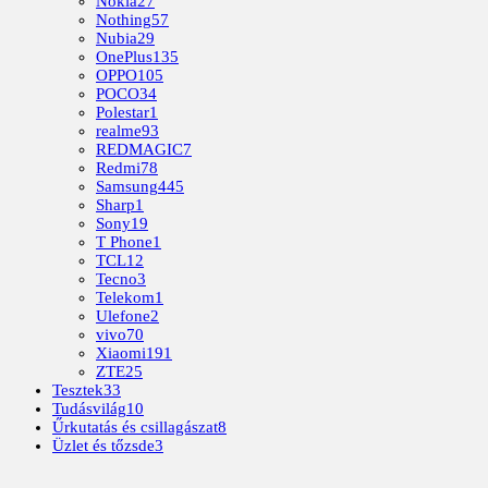
Nokia
27
Nothing
57
Nubia
29
OnePlus
135
OPPO
105
POCO
34
Polestar
1
realme
93
REDMAGIC
7
Redmi
78
Samsung
445
Sharp
1
Sony
19
T Phone
1
TCL
12
Tecno
3
Telekom
1
Ulefone
2
vivo
70
Xiaomi
191
ZTE
25
Tesztek
33
Tudásvilág
10
Űrkutatás és csillagászat
8
Üzlet és tőzsde
3