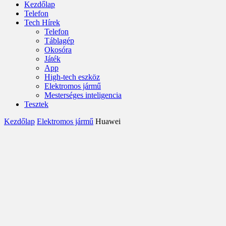
Kezdőlap
Telefon
Tech Hírek
Telefon
Táblagép
Okosóra
Játék
App
High-tech eszköz
Elektromos jármű
Mesterséges inteligencia
Tesztek
Kezdőlap
Elektromos jármű
Huawei