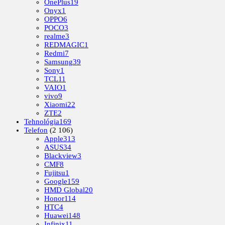
OnePlus
19
Onyx
1
OPPO
6
POCO
3
realme
3
REDMAGIC
1
Redmi
7
Samsung
39
Sony
1
TCL
11
VAIO
1
vivo
9
Xiaomi
22
ZTE
2
Tehnológia
169
Telefon
(2 106)
Apple
313
ASUS
34
Blackview
3
CMF
8
Fujitsu
1
Google
159
HMD Global
20
Honor
114
HTC
4
Huawei
148
Infinix
11