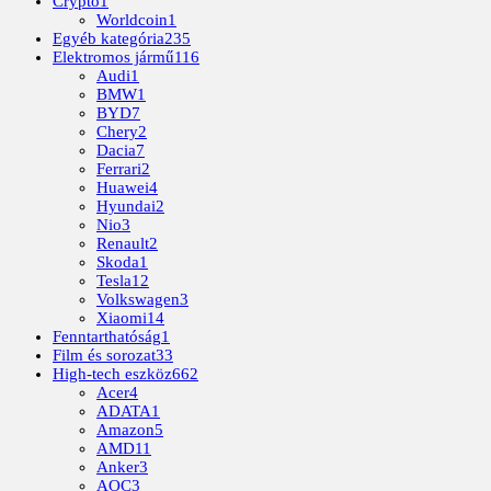
Crypto
1
Worldcoin
1
Egyéb kategória
235
Elektromos jármű
116
Audi
1
BMW
1
BYD
7
Chery
2
Dacia
7
Ferrari
2
Huawei
4
Hyundai
2
Nio
3
Renault
2
Skoda
1
Tesla
12
Volkswagen
3
Xiaomi
14
Fenntarthatóság
1
Film és sorozat
33
High-tech eszköz
662
Acer
4
ADATA
1
Amazon
5
AMD
11
Anker
3
AOC
3