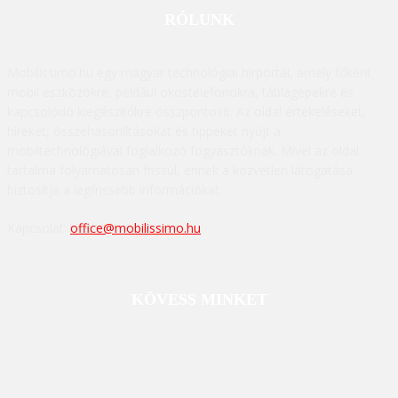
RÓLUNK
Mobilissimo.hu egy magyar technológiai hírportál, amely főként
mobil eszközökre, például okostelefonokra, táblagépekre és
kapcsolódó kiegészítőkre összpontosít. Az oldal értékeléseket,
híreket, összehasonlításokat és tippeket nyújt a
mobiltechnológiával foglalkozó fogyasztóknak. Mivel az oldal
tartalma folyamatosan frissül, ennek a közvetlen látogatása
biztosítja a legfrissebb információkat.
Kapcsolat:
office@mobilissimo.hu
KÖVESS MINKET