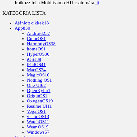
Iratkozz fel a Mobilissimo HU csatornára
itt
.
KATEGÓRIA LISTA
Ajánlott cikkek
18
App
830
Android
237
ColorOS
1
HarmonyOS
38
homeOS
1
HyperOS
30
iOS
189
iPadOS
41
MacOS
24
MagicOS
10
Nothing OS
1
One UI
62
OpenKylin
1
OriginOS
1
OxygenOS
19
Realme UI
11
Vega OS
1
visionOS
13
WatchOS
11
Wear OS
19
Windows
57