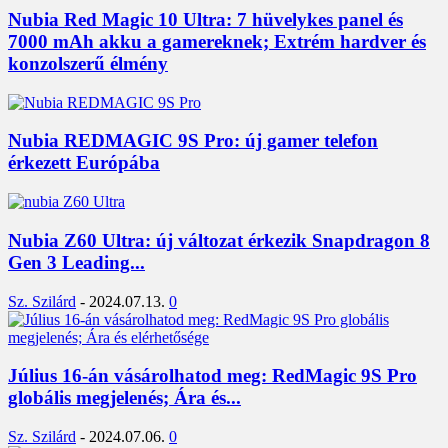
Nubia Red Magic 10 Ultra: 7 hüvelykes panel és
7000 mAh akku a gamereknek; Extrém hardver és
konzolszerű élmény
Nubia REDMAGIC 9S Pro: új gamer telefon
érkezett Európába
Nubia Z60 Ultra: új változat érkezik Snapdragon 8
Gen 3 Leading...
Sz. Szilárd
-
2024.07.13.
0
Július 16-án vásárolhatod meg: RedMagic 9S Pro
globális megjelenés; Ára és...
Sz. Szilárd
-
2024.07.06.
0