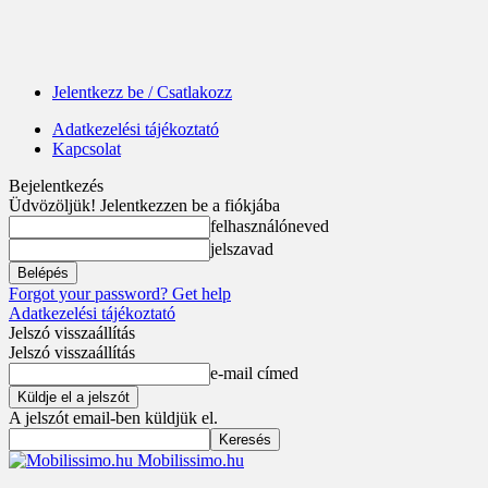
Jelentkezz be / Csatlakozz
Adatkezelési tájékoztató
Kapcsolat
Bejelentkezés
Üdvözöljük! Jelentkezzen be a fiókjába
felhasználóneved
jelszavad
Forgot your password? Get help
Adatkezelési tájékoztató
Jelszó visszaállítás
Jelszó visszaállítás
e-mail címed
A jelszót email-ben küldjük el.
Mobilissimo.hu