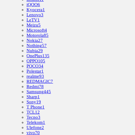
iQOO
6
Kyocera
1
Lenovo
3
LeTV
1
Meizu
5
Microsoft
4
Motorola
85
Nokia
27
Nothing
57
Nubia
29
OnePlus
135
OPPO
105
POCO
34
Polestar
1
realme
93
REDMAGIC
7
Redmi
78
Samsung
445
Sharp
1
Sony
19
T Phone
1
TCL
12
Tecno
3
Telekom
1
Ulefone
2
vivo
70