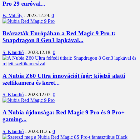
Pro 29 euróval...
B. Mihály
-
2023.12.29.
0
Beárazták Európában a Red Magic 9 Pro-t:
Snapdragon 8 Gen3 lapkával...
S. Klaudió
-
2023.12.18.
0
A Nubia Z60 Ultra innovációt ígér: kijelző alatti
szelfikamera és keret...
S. Klaudió
-
2023.12.07.
0
A Nubia újdonsága: Red Magic 9 Pro és 9 Pro+
gaming...
S. Klaudió
-
2023.11.25.
0