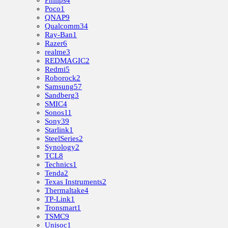
Poco
1
QNAP
9
Qualcomm
34
Ray-Ban
1
Razer
6
realme
3
REDMAGIC
2
Redmi
5
Roborock
2
Samsung
57
Sandberg
3
SMIC
4
Sonos
11
Sony
39
Starlink
1
SteelSeries
2
Synology
2
TCL
8
Technics
1
Tenda
2
Texas Instruments
2
Thermaltake
4
TP-Link
1
Tronsmart
1
TSMC
9
Unisoc
1