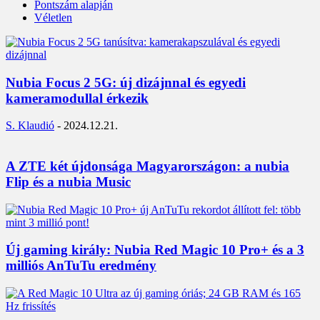
Pontszám alapján
Véletlen
Nubia Focus 2 5G: új dizájnnal és egyedi
kameramodullal érkezik
S. Klaudió
-
2024.12.21.
A ZTE két újdonsága Magyarországon: a nubia
Flip és a nubia Music
Új gaming király: Nubia Red Magic 10 Pro+ és a 3
milliós AnTuTu eredmény