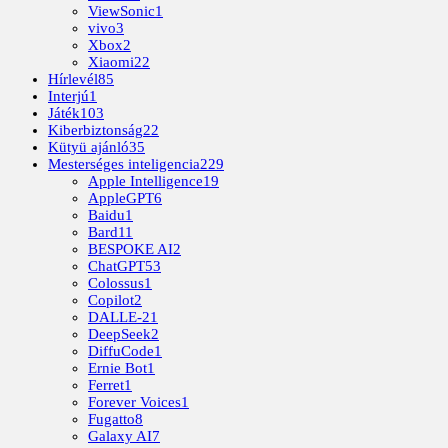
ViewSonic
1
vivo
3
Xbox
2
Xiaomi
22
Hírlevél
85
Interjú
1
Játék
103
Kiberbiztonság
22
Kütyü ajánló
35
Mesterséges inteligencia
229
Apple Intelligence
19
AppleGPT
6
Baidu
1
Bard
11
BESPOKE AI
2
ChatGPT
53
Colossus
1
Copilot
2
DALLE-2
1
DeepSeek
2
DiffuCode
1
Ernie Bot
1
Ferret
1
Forever Voices
1
Fugatto
8
Galaxy AI
7