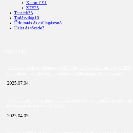
Xiaomi
191
ZTE
25
Tesztek
33
Tudásvilág
10
Űrkutatás és csillagászat
8
Üzlet és tőzsde
3
TESZTEK
A Snapdragon 8 és a Dimensity 9400+ dominálja az Android világát 2025
júniusában; íme a legerősebb telefonok és táblagépek AnTuTu szerint
2025.07.04.
A vivo és a MediaTek dominálta a márciusi AnTuTu toplistát; közel 3 mill
pontszámot ért el a vivo X200 Pro
2025.04.05.