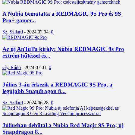
A Nubia bemutatta a REDMAGIC 9S Pro és 9S
Pro+ gamer...
Sz. Szilárd
-
2024.07.04.
0
Az új AnTuTu király: Nubia REDMAGIC 9s Pro
extrém hűtéssel és...
Gy. Rádó
-
2024.07.01.
0
Július 3-án érkezik a REDMAGIC 9S Pro, a
legújabb Snapdragon 8...
Sz. Szilárd
-
2024.06.28.
0
Júliusban debütál a Nubia Red Magic 9S Pro; új
Snapdragon 8...