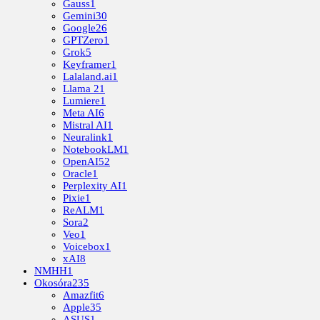
Gauss
1
Gemini
30
Google
26
GPTZero
1
Grok
5
Keyframer
1
Lalaland.ai
1
Llama 2
1
Lumiere
1
Meta AI
6
Mistral AI
1
Neuralink
1
NotebookLM
1
OpenAI
52
Oracle
1
Perplexity AI
1
Pixie
1
ReALM
1
Sora
2
Veo
1
Voicebox
1
xAI
8
NMHH
1
Okosóra
235
Amazfit
6
Apple
35
ASUS
1