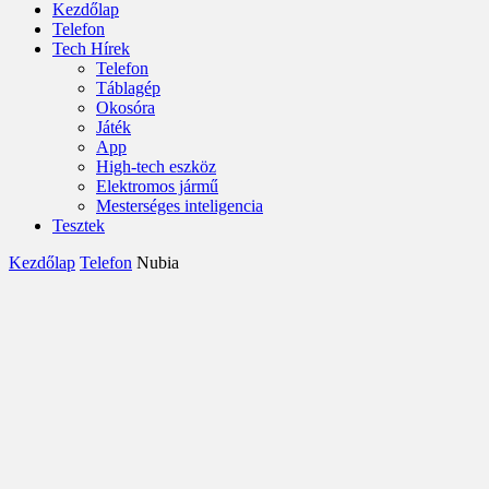
Kezdőlap
Telefon
Tech Hírek
Telefon
Táblagép
Okosóra
Játék
App
High-tech eszköz
Elektromos jármű
Mesterséges inteligencia
Tesztek
Kezdőlap
Telefon
Nubia