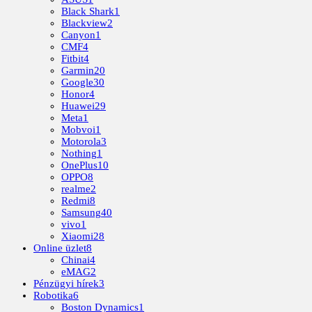
Black Shark
1
Blackview
2
Canyon
1
CMF
4
Fitbit
4
Garmin
20
Google
30
Honor
4
Huawei
29
Meta
1
Mobvoi
1
Motorola
3
Nothing
1
OnePlus
10
OPPO
8
realme
2
Redmi
8
Samsung
40
vivo
1
Xiaomi
28
Online üzlet
8
Chinai
4
eMAG
2
Pénzügyi hírek
3
Robotika
6
Boston Dynamics
1