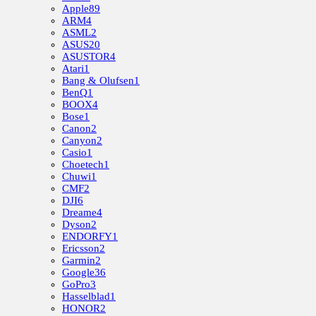
Apple
89
ARM
4
ASML
2
ASUS
20
ASUSTOR
4
Atari
1
Bang & Olufsen
1
BenQ
1
BOOX
4
Bose
1
Canon
2
Canyon
2
Casio
1
Choetech
1
Chuwi
1
CMF
2
DJI
6
Dreame
4
Dyson
2
ENDORFY
1
Ericsson
2
Garmin
2
Google
36
GoPro
3
Hasselblad
1
HONOR
2