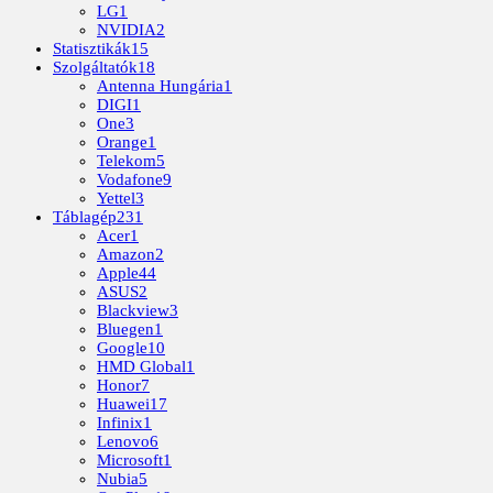
LG
1
NVIDIA
2
Statisztikák
15
Szolgáltatók
18
Antenna Hungária
1
DIGI
1
One
3
Orange
1
Telekom
5
Vodafone
9
Yettel
3
Táblagép
231
Acer
1
Amazon
2
Apple
44
ASUS
2
Blackview
3
Bluegen
1
Google
10
HMD Global
1
Honor
7
Huawei
17
Infinix
1
Lenovo
6
Microsoft
1
Nubia
5