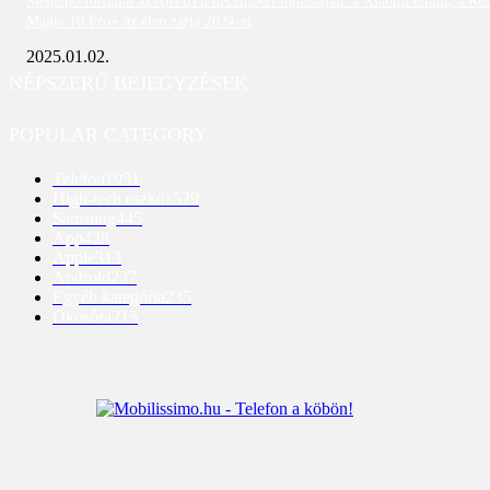
Meglepő fordulat az AnTuTu decemberi toplistáján: a Xiaomi eltűnt, a Re
Magic 10 Pro+ az élen zárja 2024-et
2025.01.02.
NÉPSZERŰ BEJEGYZÉSEK
POPULAR CATEGORY
Telefon
1951
High-tech eszköz
529
Samsung
445
App
428
Apple
313
Android
237
Egyéb kategória
235
Okosóra
215