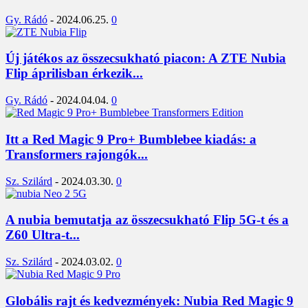
Gy. Rádó
-
2024.06.25.
0
Új játékos az összecsukható piacon: A ZTE Nubia
Flip áprilisban érkezik...
Gy. Rádó
-
2024.04.04.
0
Itt a Red Magic 9 Pro+ Bumblebee kiadás: a
Transformers rajongók...
Sz. Szilárd
-
2024.03.30.
0
A nubia bemutatja az összecsukható Flip 5G-t és a
Z60 Ultra-t...
Sz. Szilárd
-
2024.03.02.
0
Globális rajt és kedvezmények: Nubia Red Magic 9