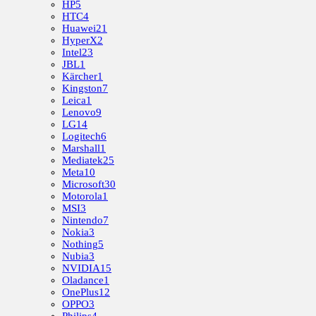
HP
5
HTC
4
Huawei
21
HyperX
2
Intel
23
JBL
1
Kärcher
1
Kingston
7
Leica
1
Lenovo
9
LG
14
Logitech
6
Marshall
1
Mediatek
25
Meta
10
Microsoft
30
Motorola
1
MSI
3
Nintendo
7
Nokia
3
Nothing
5
Nubia
3
NVIDIA
15
Oladance
1
OnePlus
12
OPPO
3
Philips
4