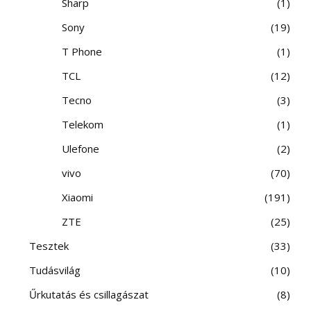
Sharp
1
Sony
19
T Phone
1
TCL
12
Tecno
3
Telekom
1
Ulefone
2
vivo
70
Xiaomi
191
ZTE
25
Tesztek
33
Tudásvilág
10
Űrkutatás és csillagászat
8