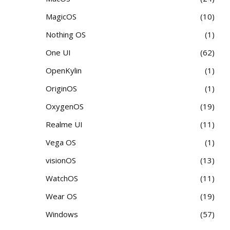
MagicOS
10
Nothing OS
1
One UI
62
OpenKylin
1
OriginOS
1
OxygenOS
19
Realme UI
11
Vega OS
1
visionOS
13
WatchOS
11
Wear OS
19
Windows
57