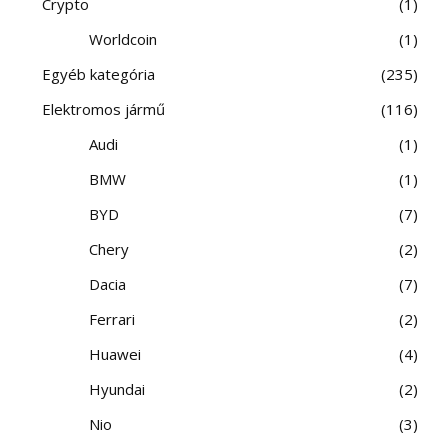
Crypto
1
Worldcoin
1
Egyéb kategória
235
Elektromos jármű
116
Audi
1
BMW
1
BYD
7
Chery
2
Dacia
7
Ferrari
2
Huawei
4
Hyundai
2
Nio
3