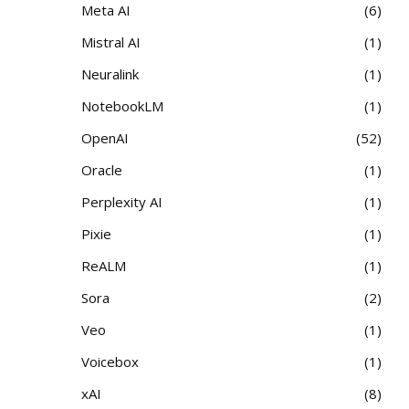
Meta AI
6
Mistral AI
1
Neuralink
1
NotebookLM
1
OpenAI
52
Oracle
1
Perplexity AI
1
Pixie
1
ReALM
1
Sora
2
Veo
1
Voicebox
1
xAI
8