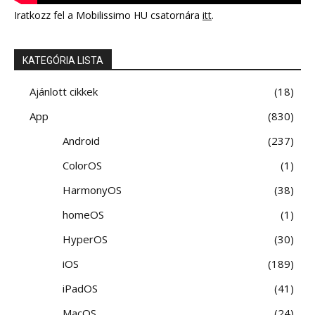
Iratkozz fel a Mobilissimo HU csatornára
itt
.
KATEGÓRIA LISTA
Ajánlott cikkek
18
App
830
Android
237
ColorOS
1
HarmonyOS
38
homeOS
1
HyperOS
30
iOS
189
iPadOS
41
MacOS
24