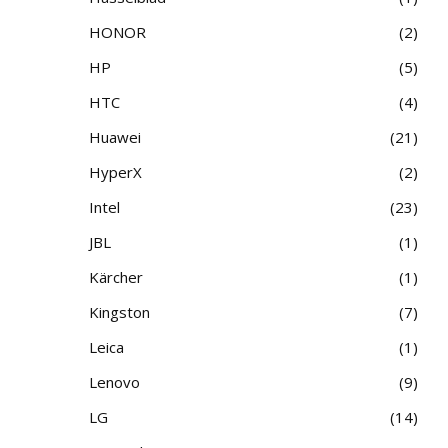
HONOR
2
HP
5
HTC
4
Huawei
21
HyperX
2
Intel
23
JBL
1
Kärcher
1
Kingston
7
Leica
1
Lenovo
9
LG
14