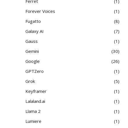
Ferret
1
Forever Voices
1
Fugatto
8
Galaxy AI
7
Gauss
1
Gemini
30
Google
26
GPTZero
1
Grok
5
Keyframer
1
Lalaland.ai
1
Llama 2
1
Lumiere
1