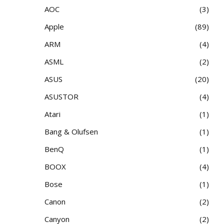
AOC
3
Apple
89
ARM
4
ASML
2
ASUS
20
ASUSTOR
4
Atari
1
Bang & Olufsen
1
BenQ
1
BOOX
4
Bose
1
Canon
2
Canyon
2