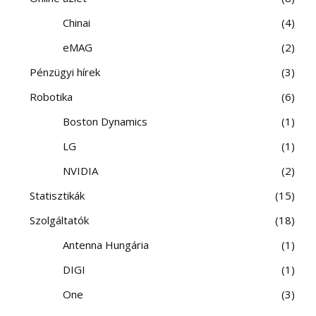
Chinai
4
eMAG
2
Pénzügyi hírek
3
Robotika
6
Boston Dynamics
1
LG
1
NVIDIA
2
Statisztikák
15
Szolgáltatók
18
Antenna Hungária
1
DIGI
1
One
3