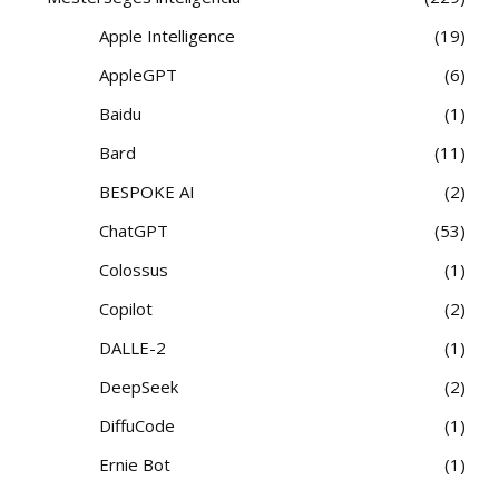
Apple Intelligence
19
AppleGPT
6
Baidu
1
Bard
11
BESPOKE AI
2
ChatGPT
53
Colossus
1
Copilot
2
DALLE-2
1
DeepSeek
2
DiffuCode
1
Ernie Bot
1