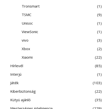
Tronsmart
1
TSMC
9
Unisoc
1
ViewSonic
1
vivo
3
Xbox
2
Xiaomi
22
Hírlevél
85
Interjú
1
Játék
103
Kiberbiztonság
22
Kütyü ajánló
35
Mesterséges inteligencia
229