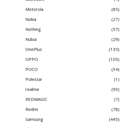
Motorola
85
Nokia
27
Nothing
57
Nubia
29
OnePlus
135
OPPO
105
POCO
34
Polestar
1
realme
93
REDMAGIC
7
Redmi
78
Samsung
445