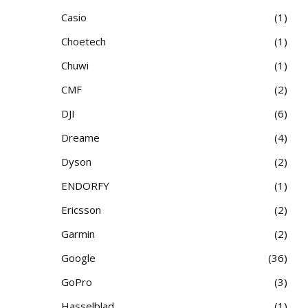
Casio
1
Choetech
1
Chuwi
1
CMF
2
DJI
6
Dreame
4
Dyson
2
ENDORFY
1
Ericsson
2
Garmin
2
Google
36
GoPro
3
Hasselblad
1