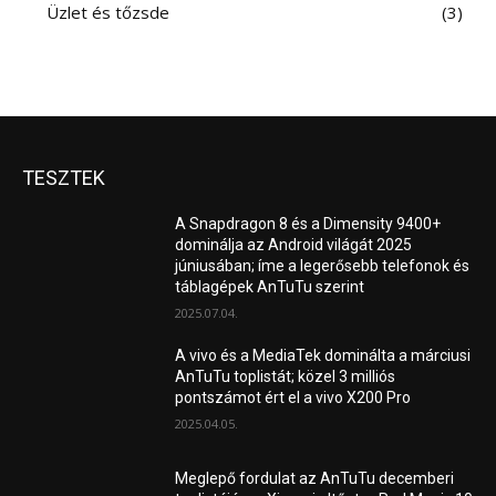
Üzlet és tőzsde
3
TESZTEK
A Snapdragon 8 és a Dimensity 9400+
dominálja az Android világát 2025
júniusában; íme a legerősebb telefonok és
táblagépek AnTuTu szerint
2025.07.04.
A vivo és a MediaTek dominálta a márciusi
AnTuTu toplistát; közel 3 milliós
pontszámot ért el a vivo X200 Pro
2025.04.05.
Meglepő fordulat az AnTuTu decemberi