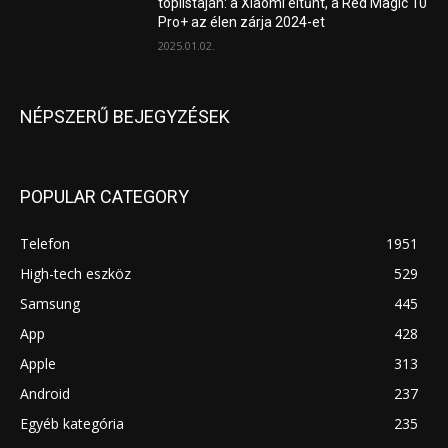
toplistáján: a Xiaomi eltűnt, a Red Magic 10
Pro+ az élen zárja 2024-et
2025.01.02.
NÉPSZERŰ BEJEGYZÉSEK
POPULAR CATEGORY
Telefon
1951
High-tech eszköz
529
Samsung
445
App
428
Apple
313
Android
237
Egyéb kategória
235