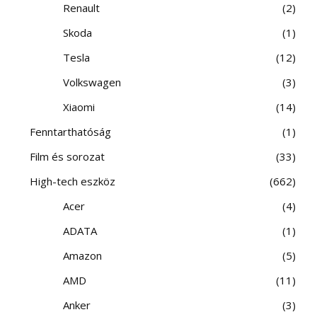
Renault
2
Skoda
1
Tesla
12
Volkswagen
3
Xiaomi
14
Fenntarthatóság
1
Film és sorozat
33
High-tech eszköz
662
Acer
4
ADATA
1
Amazon
5
AMD
11
Anker
3