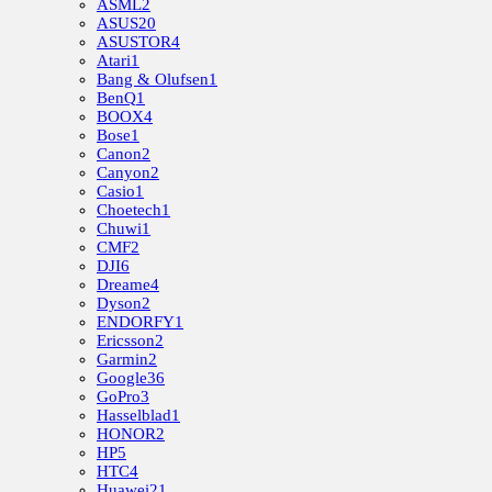
ASML
2
ASUS
20
ASUSTOR
4
Atari
1
Bang & Olufsen
1
BenQ
1
BOOX
4
Bose
1
Canon
2
Canyon
2
Casio
1
Choetech
1
Chuwi
1
CMF
2
DJI
6
Dreame
4
Dyson
2
ENDORFY
1
Ericsson
2
Garmin
2
Google
36
GoPro
3
Hasselblad
1
HONOR
2
HP
5
HTC
4
Huawei
21