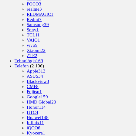
POCO
3
realme
3
REDMAGIC
1
Redmi
7
Samsung
39
Sony
1
TCL
11
VAIO
1
vivo
9
Xiaomi
22
ZTE
2
Tehnológia
169
Telefon
(2 106)
Apple
313
ASUS
34
Blackview
3
CMF
8
Fujitsu
1
Google
159
HMD Global
20
Honor
114
HTC
4
Huawei
148
Infinix
11
iQOO
6
Kyocera
1