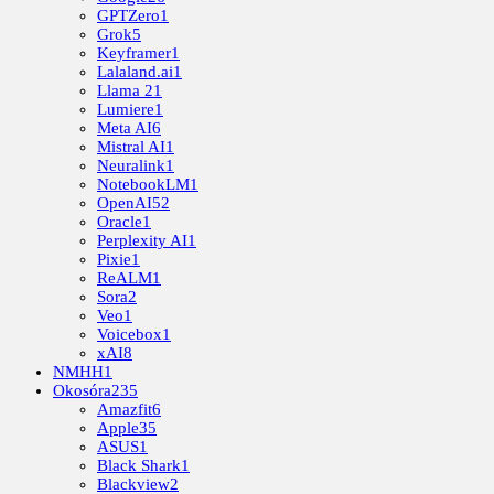
GPTZero
1
Grok
5
Keyframer
1
Lalaland.ai
1
Llama 2
1
Lumiere
1
Meta AI
6
Mistral AI
1
Neuralink
1
NotebookLM
1
OpenAI
52
Oracle
1
Perplexity AI
1
Pixie
1
ReALM
1
Sora
2
Veo
1
Voicebox
1
xAI
8
NMHH
1
Okosóra
235
Amazfit
6
Apple
35
ASUS
1
Black Shark
1
Blackview
2