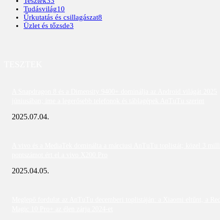
Tesztek
33
Tudásvilág
10
Űrkutatás és csillagászat
8
Üzlet és tőzsde
3
TESZTEK
A Snapdragon 8 és a Dimensity 9400+ dominálja az Android világát 2025
júniusában; íme a legerősebb telefonok és táblagépek AnTuTu szerint
2025.07.04.
A vivo és a MediaTek dominálta a márciusi AnTuTu toplistát; közel 3 mill
pontszámot ért el a vivo X200 Pro
2025.04.05.
Meglepő fordulat az AnTuTu decemberi toplistáján: a Xiaomi eltűnt, a Re
Magic 10 Pro+ az élen zárja 2024-et