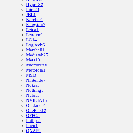
HyperX
2
Intel
23
JBL
1
Kärcher
1
Kingston
7
Leica
1
Lenovo
9
LG
14
Logitech
6
Marshall
1
Mediatek
25
Meta
10
Microsoft
30
Motorola
1
MSI
3
Nintendo
7
Nokia
3
Nothing
5
Nubia
3
NVIDIA
15
Oladance
1
OnePlus
12
OPPO
3
Philips
4
Poco
1
QNAP
9