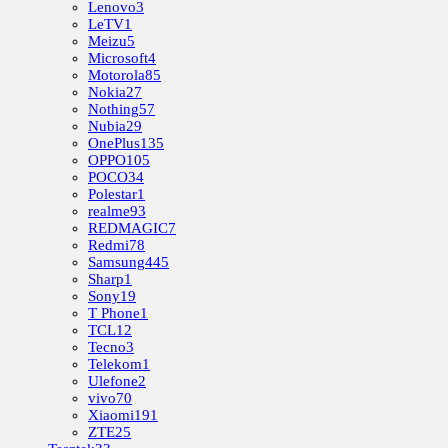
Lenovo
3
LeTV
1
Meizu
5
Microsoft
4
Motorola
85
Nokia
27
Nothing
57
Nubia
29
OnePlus
135
OPPO
105
POCO
34
Polestar
1
realme
93
REDMAGIC
7
Redmi
78
Samsung
445
Sharp
1
Sony
19
T Phone
1
TCL
12
Tecno
3
Telekom
1
Ulefone
2
vivo
70
Xiaomi
191
ZTE
25