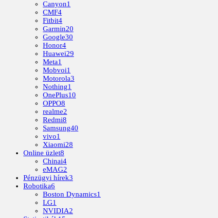
Canyon
1
CMF
4
Fitbit
4
Garmin
20
Google
30
Honor
4
Huawei
29
Meta
1
Mobvoi
1
Motorola
3
Nothing
1
OnePlus
10
OPPO
8
realme
2
Redmi
8
Samsung
40
vivo
1
Xiaomi
28
Online üzlet
8
Chinai
4
eMAG
2
Pénzügyi hírek
3
Robotika
6
Boston Dynamics
1
LG
1
NVIDIA
2