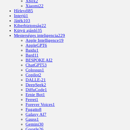
Xbox
2
Xiaomi
22
Hírlevél
85
Interjú
1
Játék
103
Kiberbiztonság
22
Kütyü ajánló
35
Mesterséges inteligencia
229
Apple Intelligence
19
AppleGPT
6
Baidu
1
Bard
11
BESPOKE AI
2
ChatGPT
53
Colossus
1
Copilot
2
DALLE-2
1
DeepSeek
2
DiffuCode
1
Ernie Bot
1
Ferret
1
Forever Voices
1
Fugatto
8
Galaxy AI
7
Gauss
1
Gemini
30
Google
26