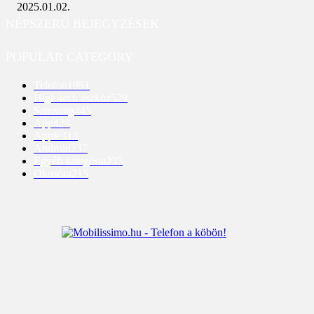
2025.01.02.
NÉPSZERŰ BEJEGYZÉSEK
POPULAR CATEGORY
Telefon
1951
High-tech eszköz
529
Samsung
445
App
428
Apple
313
Android
237
Egyéb kategória
235
Okosóra
215