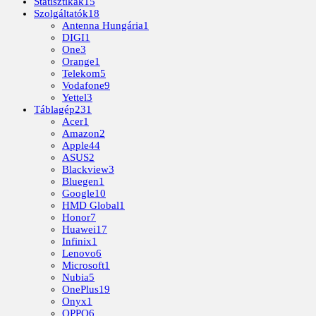
Statisztikák
15
Szolgáltatók
18
Antenna Hungária
1
DIGI
1
One
3
Orange
1
Telekom
5
Vodafone
9
Yettel
3
Táblagép
231
Acer
1
Amazon
2
Apple
44
ASUS
2
Blackview
3
Bluegen
1
Google
10
HMD Global
1
Honor
7
Huawei
17
Infinix
1
Lenovo
6
Microsoft
1
Nubia
5
OnePlus
19
Onyx
1
OPPO
6