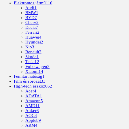
Elektromos jármű
116
Audi
1
BMW
1
BYD
7
Chery
2
Dacia
7
Ferrari
2
Huawei
4
Hyundai
2
Nio
3
Renault
2
Skoda
1
Tesla
12
Volkswagen
3
Xiaomi
14
Fenntarthatóság
1
Film és sorozat
33
High-tech eszköz
662
Acer
4
ADATA
1
Amazon
5
AMD
11
Anker
3
AOC
3
Apple
89
ARM
4