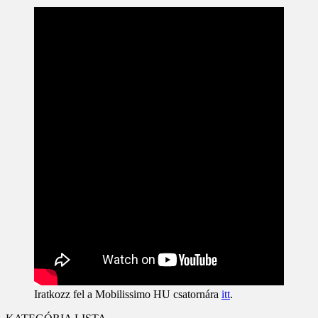
Iratkozz fel a Mobilissimo HU csatornára
itt
.