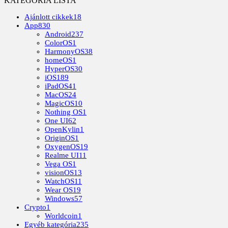
KATEGÓRIA LISTA
Ajánlott cikkek
18
App
830
Android
237
ColorOS
1
HarmonyOS
38
homeOS
1
HyperOS
30
iOS
189
iPadOS
41
MacOS
24
MagicOS
10
Nothing OS
1
One UI
62
OpenKylin
1
OriginOS
1
OxygenOS
19
Realme UI
11
Vega OS
1
visionOS
13
WatchOS
11
Wear OS
19
Windows
57
Crypto
1
Worldcoin
1
Egyéb kategória
235