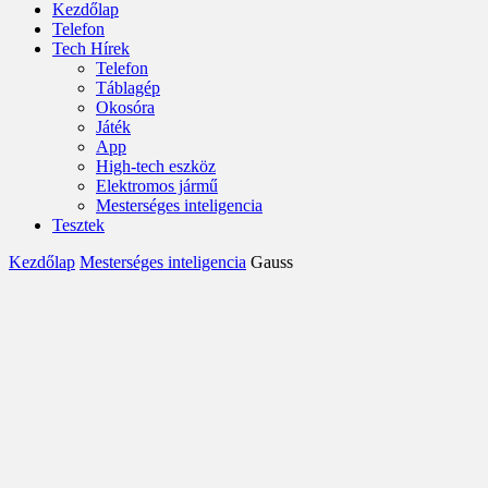
Kezdőlap
Telefon
Tech Hírek
Telefon
Táblagép
Okosóra
Játék
App
High-tech eszköz
Elektromos jármű
Mesterséges inteligencia
Tesztek
Kezdőlap
Mesterséges inteligencia
Gauss