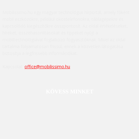
Mobilissimo.hu egy magyar technológiai hírportál, amely főként
mobil eszközökre, például okostelefonokra, táblagépekre és
kapcsolódó kiegészítőkre összpontosít. Az oldal értékeléseket,
híreket, összehasonlításokat és tippeket nyújt a
mobiltechnológiával foglalkozó fogyasztóknak. Mivel az oldal
tartalma folyamatosan frissül, ennek a közvetlen látogatása
biztosítja a legfrissebb információkat.
Kapcsolat:
office@mobilissimo.hu
KÖVESS MINKET