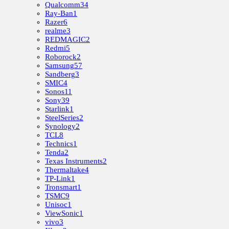
Qualcomm
34
Ray-Ban
1
Razer
6
realme
3
REDMAGIC
2
Redmi
5
Roborock
2
Samsung
57
Sandberg
3
SMIC
4
Sonos
11
Sony
39
Starlink
1
SteelSeries
2
Synology
2
TCL
8
Technics
1
Tenda
2
Texas Instruments
2
Thermaltake
4
TP-Link
1
Tronsmart
1
TSMC
9
Unisoc
1
ViewSonic
1
vivo
3