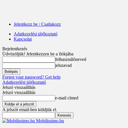
Jelentkezz be / Csatlakozz
Adatkezelési tájékoztató
Kapcsolat
Bejelentkezés
Üdvözöljük! Jelentkezzen be a fiókjába
felhasználóneved
jelszavad
Forgot your password? Get help
Adatkezelési tájékoztató
Jelszó visszaállítás
Jelszó visszaállítás
e-mail címed
A jelszót email-ben küldjük el.
Mobilissimo.hu