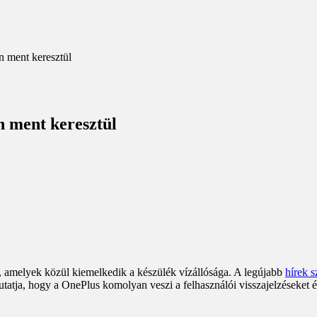
n ment keresztül
n ment keresztül
, amelyek közül kiemelkedik a készülék vízállósága. A legújabb
hírek s
tatja, hogy a OnePlus komolyan veszi a felhasználói visszajelzéseket és