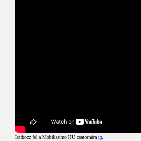
Iratkozz fel a Mobilissimo HU csatornára
itt
.