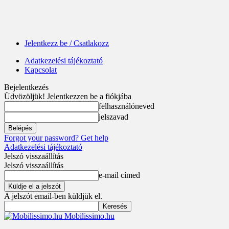
Jelentkezz be / Csatlakozz
Adatkezelési tájékoztató
Kapcsolat
Bejelentkezés
Üdvözöljük! Jelentkezzen be a fiókjába
felhasználóneved
jelszavad
Forgot your password? Get help
Adatkezelési tájékoztató
Jelszó visszaállítás
Jelszó visszaállítás
e-mail címed
A jelszót email-ben küldjük el.
Mobilissimo.hu