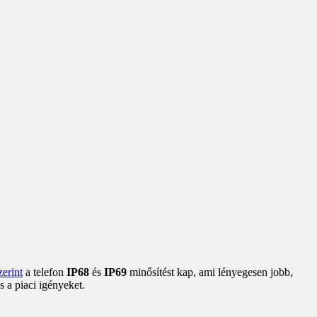
zerint
a telefon
IP68
és
IP69
minősítést kap, ami lényegesen jobb,
 a piaci igényeket.