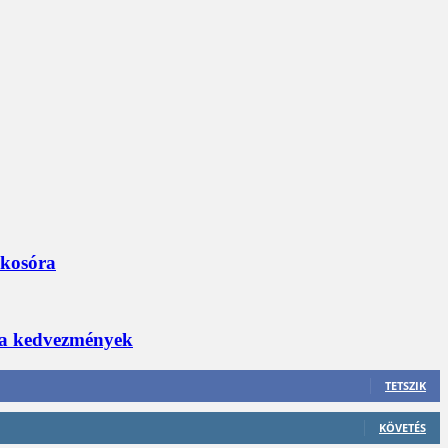
okosóra
 a kedvezmények
TETSZIK
KÖVETÉS