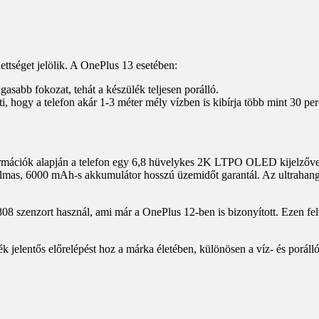
ettséget jelölik. A OnePlus 13 esetében:
gasabb fokozat, tehát a készülék teljesen porálló.
ti, hogy a telefon akár 1-3 méter mély vízben is kibírja több mint 30 pe
formációk alapján a telefon egy 6,8 hüvelykes 2K LTPO OLED kijelzővel
talmas, 6000 mAh-s akkumulátor hosszú üzemidőt garantál. Az ultrahang
 szenzort használ, ami már a OnePlus 12-ben is bizonyított. Ezen felül
 jelentős előrelépést hoz a márka életében, különösen a víz- és porálló