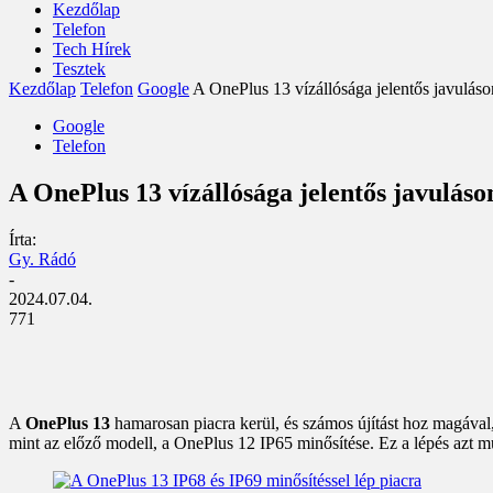
Kezdőlap
Telefon
Tech Hírek
Tesztek
Kezdőlap
Telefon
Google
A OnePlus 13 vízállósága jelentős javuláso
Google
Telefon
A OnePlus 13 vízállósága jelentős javuláso
Írta:
Gy. Rádó
-
2024.07.04.
771
A
OnePlus 13
hamarosan piacra kerül, és számos újítást hoz magával
mint az előző modell, a OnePlus 12 IP65 minősítése. Ez a lépés azt mu