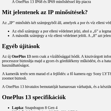
A OnePlus 13 IP68 és IP69 minősítéssel lép piacra
Mit jelentenek az IP minősítések?
Az „IP” minősítés két számjegyből áll, amelyek a por és víz elleni véd
Az első számjegy a por elleni védelmet jelzi, ahol a „6” a legma
A második számjegy a víz elleni védelmet jelöli. A „8” azt jelen
Egyéb újítások
Az új
OnePlus 13
nem csak a vízállósággal hódít. A kiszivárgott in
processzor biztosítja majd a gyors és gördülékeny működést, és a ha
használhatóságot.
A kamerák terén sem marad el a fejlődés: a fő kamera egy Sony LYT808
zoomot biztosít.
A OnePlus 13 hivatalos bemutatóját hamarosan várhatjuk, és a készülék
OnePlus 13 specifikációk
Lapka
: Snapdragon 8 Gen 4