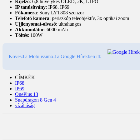
Kijelző
: 6,8 hüvelykes OLED, 2K, LTPO
IP tanúsítvány
: IP68, IP69
Főkamera
: Sony LYT808 szenzor
Telefotó kamera
: periszkóp teleobjektív, 3x optikai zoom
Ujjlenyomat-olvasó
: ultrahangos
Akkumulátor
: 6000 mAh
Töltés
: 100W
Kövesd a Mobilissimo-t a Google Hírekben itt:
CÍMKÉK
IP68
IP69
OnePlus 13
Snapdragon 8 Gen 4
vízállóság