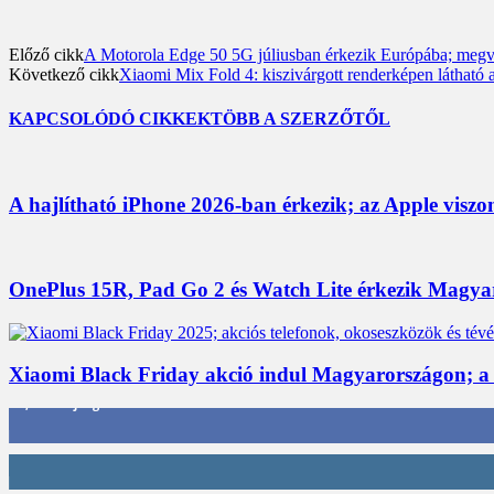
Előző cikk
A Motorola Edge 50 5G júliusban érkezik Európába; megva
Következő cikk
Xiaomi Mix Fold 4: kiszivárgott renderképen látható a
KAPCSOLÓDÓ CIKKEK
TÖBB A SZERZŐTŐL
A hajlítható iPhone 2026-ban érkezik; az Apple viszo
OnePlus 15R, Pad Go 2 és Watch Lite érkezik Magyaro
Xiaomi Black Friday akció indul Magyarországon; a
3,452
Rajongók
412
Követő