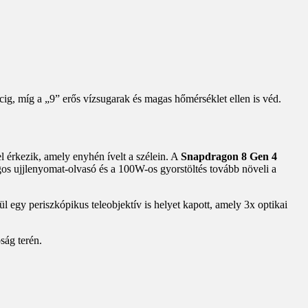
rcig, míg a „9” erős vízsugarak és magas hőmérséklet ellen is véd.
 érkezik, amely enyhén ívelt a szélein. A
Snapdragon 8 Gen 4
os ujjlenyomat-olvasó és a 100W-os gyorstöltés tovább növeli a
 egy periszkópikus teleobjektív is helyet kapott, amely 3x optikai
ság terén.