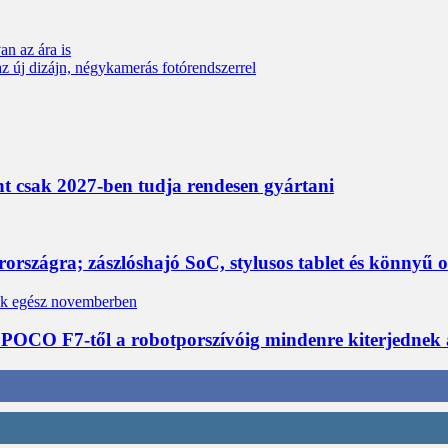
n az ára is
z új dizájn, négykamerás fotórendszerrel
nt csak 2027-ben tudja rendesen gyártani
rszágra; zászlóshajó SoC, stylusos tablet és könnyű 
 POCO F7-től a robotporszívóig mindenre kiterjednek