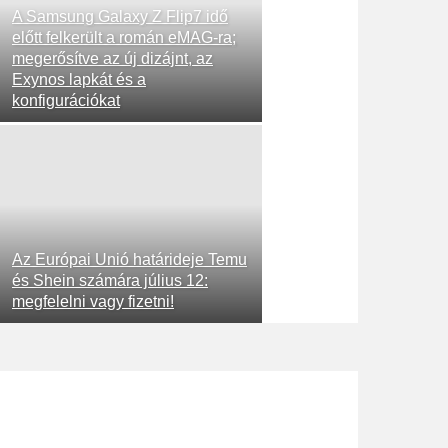
A Samsung Galaxy Z Flip7 idő
előtt felkerült a román eMAG-ra;
megerősítve az új dizájnt, az
Exynos lapkát és a
konfigurációkat
Az Európai Unió határideje Temu
és Shein számára július 12:
megfelelni vagy fizetni!