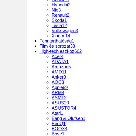
Hyundai
2
Nio
3
Renault
2
Skoda
1
Tesla
12
Volkswagen
3
Xiaomi
14
Fenntarthatóság
1
Film és sorozat
33
High-tech eszköz
662
Acer
4
ADATA
1
Amazon
5
AMD
11
Anker
3
AOC
3
Apple
89
ARM
4
ASML
2
ASUS
20
ASUSTOR
4
Atari
1
Bang & Olufsen
1
BenQ
1
BOOX
4
Bose
1