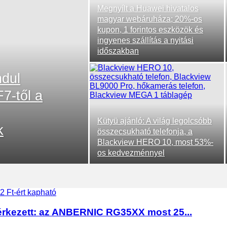
Megnyílt a Huawei hivatalos
magyar webáruháza; 20%-os
kupon, 1 forintos eszközök és
ingyenes szállítás a nyitási
időszakban
ndul
7-től a
Kütyü ajánló: A világ legolcsóbb
k
összecsukható telefonja, a
Blackview HERO 10, most 53%-
os kedvezménnyel
gérkezett: az ANBERNIC RG35XX most 25...