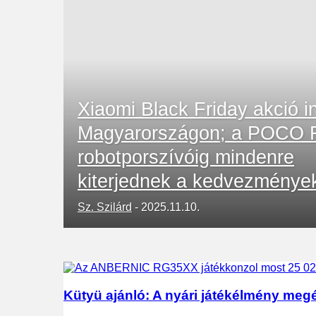
Xiaomi Black Friday akció i
Magyarországon; a POCO F
robotporszívóig mindenre
kiterjednek a kedvezménye
Sz. Szilárd
-
2025.11.10.
Kütyü ajánló: A nyári játékélmény me