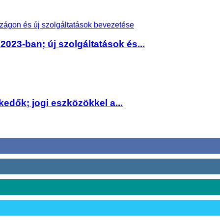
2023-ban; új szolgáltatások és...
kedők; jogi eszközökkel a...