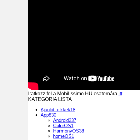
Iratkozz fel a Mobilissimo HU csatornára
itt
.
KATEGÓRIA LISTA
Ajánlott cikkek
18
App
830
Android
237
ColorOS
1
HarmonyOS
38
homeOS
1