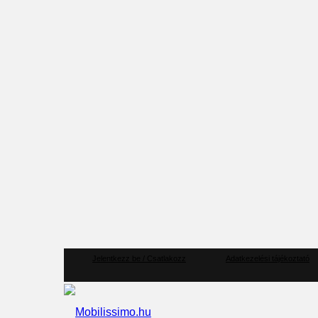
Jelentkezz be / Csatlakozz
Adatkezelési tájékoztató
Mobilissimo.hu