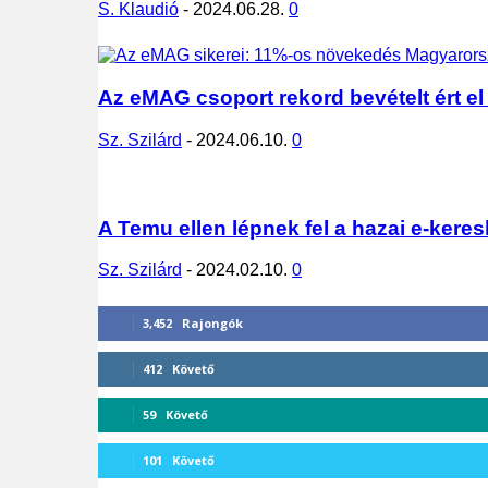
S. Klaudió
-
2024.06.28.
0
Az eMAG csoport rekord bevételt ért el 
Sz. Szilárd
-
2024.06.10.
0
A Temu ellen lépnek fel a hazai e-keres
Sz. Szilárd
-
2024.02.10.
0
3,452
Rajongók
412
Követő
59
Követő
101
Követő