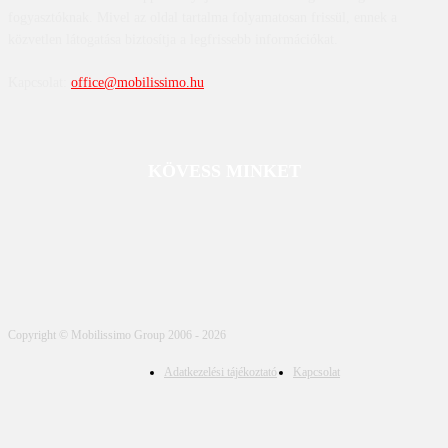
fogyasztóknak. Mivel az oldal tartalma folyamatosan frissül, ennek a
közvetlen látogatása biztosítja a legfrissebb információkat.
Kapcsolat:
office@mobilissimo.hu
KÖVESS MINKET
Copyright © Mobilissimo Group 2006 - 2026
Adatkezelési tájékoztató
Kapcsolat