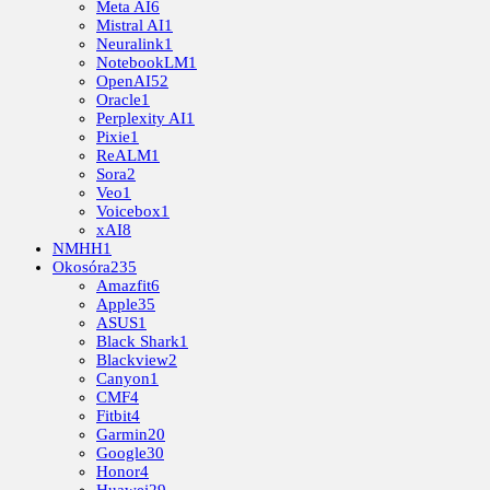
Meta AI
6
Mistral AI
1
Neuralink
1
NotebookLM
1
OpenAI
52
Oracle
1
Perplexity AI
1
Pixie
1
ReALM
1
Sora
2
Veo
1
Voicebox
1
xAI
8
NMHH
1
Okosóra
235
Amazfit
6
Apple
35
ASUS
1
Black Shark
1
Blackview
2
Canyon
1
CMF
4
Fitbit
4
Garmin
20
Google
30
Honor
4