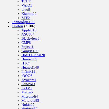
TCL
11
VAIO
1
vivo
9
Xiaomi
22
ZTE
2
Tehnológia
169
Telefon
(2 106)
Apple
313
ASUS
34
Blackview
3
CMF
8
Fujitsu
1
Google
159
HMD Global
20
Honor
114
HTC
4
Huawei
148
Infinix
11
iQOO
6
Kyocera
1
Lenovo
3
LeTV
1
Meizu
5
Microsoft
4
Motorola
85
Nokia
27
Nothing
57