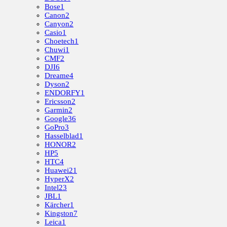
Bose
1
Canon
2
Canyon
2
Casio
1
Choetech
1
Chuwi
1
CMF
2
DJI
6
Dreame
4
Dyson
2
ENDORFY
1
Ericsson
2
Garmin
2
Google
36
GoPro
3
Hasselblad
1
HONOR
2
HP
5
HTC
4
Huawei
21
HyperX
2
Intel
23
JBL
1
Kärcher
1
Kingston
7
Leica
1