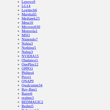
Lenovo
9
LG
14
Logitech
6
Marshall
1
Mediatek
25
Meta
10
Microsoft
30
Motorola
1
MSI
3
Nintendo
7
Nokia
3
Nothing
5
Nubia
3
NVIDIA
15
Oladance
1
OnePlus
12
OPPO
3
Philips
4
Poco
1
QNAP
9
Qualcomm
34
Ray-Ban
1
Razer
6
realme
3
REDMAGIC
2
Redmi
5