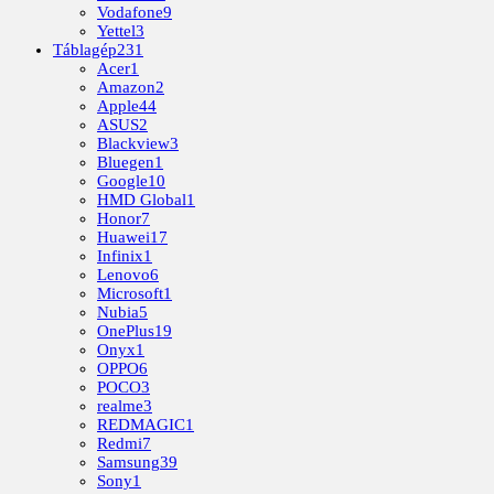
Vodafone
9
Yettel
3
Táblagép
231
Acer
1
Amazon
2
Apple
44
ASUS
2
Blackview
3
Bluegen
1
Google
10
HMD Global
1
Honor
7
Huawei
17
Infinix
1
Lenovo
6
Microsoft
1
Nubia
5
OnePlus
19
Onyx
1
OPPO
6
POCO
3
realme
3
REDMAGIC
1
Redmi
7
Samsung
39
Sony
1