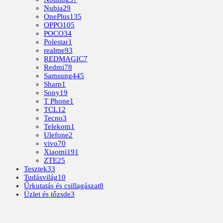
Nubia
29
OnePlus
135
OPPO
105
POCO
34
Polestar
1
realme
93
REDMAGIC
7
Redmi
78
Samsung
445
Sharp
1
Sony
19
T Phone
1
TCL
12
Tecno
3
Telekom
1
Ulefone
2
vivo
70
Xiaomi
191
ZTE
25
Tesztek
33
Tudásvilág
10
Űrkutatás és csillagászat
8
Üzlet és tőzsde
3