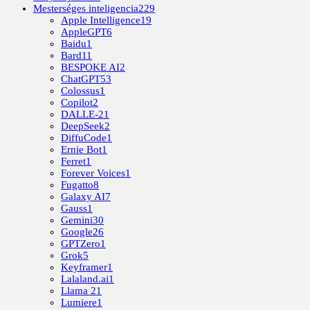
Mesterséges inteligencia
229
Apple Intelligence
19
AppleGPT
6
Baidu
1
Bard
11
BESPOKE AI
2
ChatGPT
53
Colossus
1
Copilot
2
DALLE-2
1
DeepSeek
2
DiffuCode
1
Ernie Bot
1
Ferret
1
Forever Voices
1
Fugatto
8
Galaxy AI
7
Gauss
1
Gemini
30
Google
26
GPTZero
1
Grok
5
Keyframer
1
Lalaland.ai
1
Llama 2
1
Lumiere
1