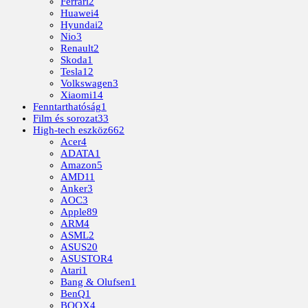
Ferrari
2
Huawei
4
Hyundai
2
Nio
3
Renault
2
Skoda
1
Tesla
12
Volkswagen
3
Xiaomi
14
Fenntarthatóság
1
Film és sorozat
33
High-tech eszköz
662
Acer
4
ADATA
1
Amazon
5
AMD
11
Anker
3
AOC
3
Apple
89
ARM
4
ASML
2
ASUS
20
ASUSTOR
4
Atari
1
Bang & Olufsen
1
BenQ
1
BOOX
4