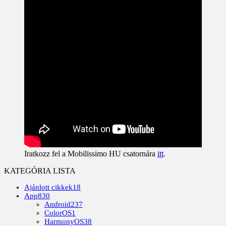
Iratkozz fel a Mobilissimo HU csatornára
itt
.
KATEGÓRIA LISTA
Ajánlott cikkek
18
App
830
Android
237
ColorOS
1
HarmonyOS
38