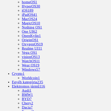
homeOS
1
HyperOS
30
iOS
189
iPadOS
41
MacOS
24
MagicOS
10
Nothing OS
1
One UI
62
OpenKylin
1
OriginOS
1
OxygenOS
19
Realme UI
11
Vega OS
1
visionOS
13
WatchOS
11
Wear OS
19
Windows
57
Crypto
1
Worldcoin
1
Egyéb kategória
235
Elektromos jármű
116
Audi
1
BMW
1
BYD
7
Chery
2
Dacia
7