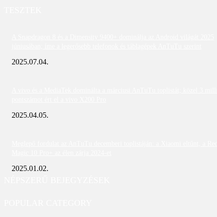
TESZTEK
A Snapdragon 8 és a Dimensity 9400+ dominálja az Android világát 2025
júniusában; íme a legerősebb telefonok és táblagépek AnTuTu szerint
2025.07.04.
A vivo és a MediaTek dominálta a márciusi AnTuTu toplistát; közel 3 mill
pontszámot ért el a vivo X200 Pro
2025.04.05.
Meglepő fordulat az AnTuTu decemberi toplistáján: a Xiaomi eltűnt, a Re
Magic 10 Pro+ az élen zárja 2024-et
2025.01.02.
NÉPSZERŰ BEJEGYZÉSEK
POPULAR CATEGORY