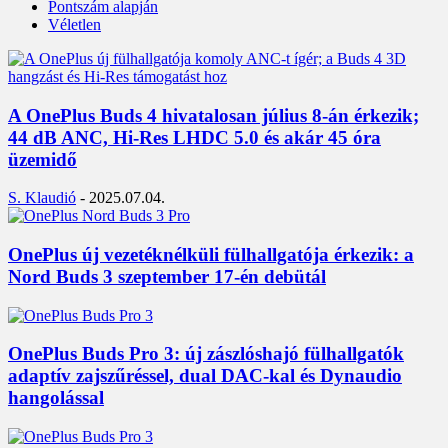
Pontszám alapján
Véletlen
A OnePlus Buds 4 hivatalosan július 8-án érkezik;
44 dB ANC, Hi-Res LHDC 5.0 és akár 45 óra
üzemidő
S. Klaudió
-
2025.07.04.
OnePlus új vezetéknélküli fülhallgatója érkezik: a
Nord Buds 3 szeptember 17-én debütál
OnePlus Buds Pro 3: új zászlóshajó fülhallgatók
adaptív zajszűréssel, dual DAC-kal és Dynaudio
hangolással