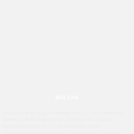
RÓLUNK
Mobilissimo.hu egy magyar technológiai hírportál, amely főként mobil
eszközökre, például okostelefonokra, táblagépekre és kapcsolódó
kiegészítőkre összpontosít. Az oldal értékeléseket, híreket,
összehasonlításokat és tippeket nyújt a mobiltechnológiával foglalkozó