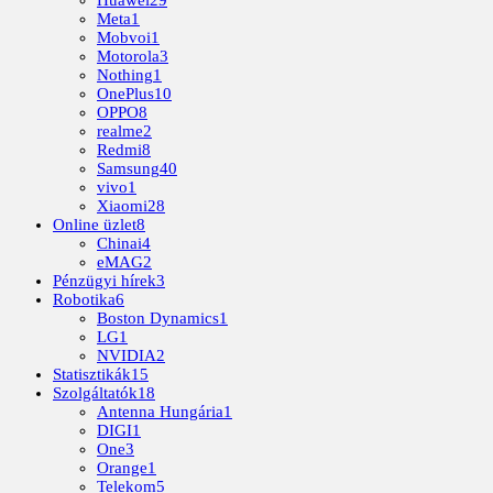
Huawei
29
Meta
1
Mobvoi
1
Motorola
3
Nothing
1
OnePlus
10
OPPO
8
realme
2
Redmi
8
Samsung
40
vivo
1
Xiaomi
28
Online üzlet
8
Chinai
4
eMAG
2
Pénzügyi hírek
3
Robotika
6
Boston Dynamics
1
LG
1
NVIDIA
2
Statisztikák
15
Szolgáltatók
18
Antenna Hungária
1
DIGI
1
One
3
Orange
1
Telekom
5