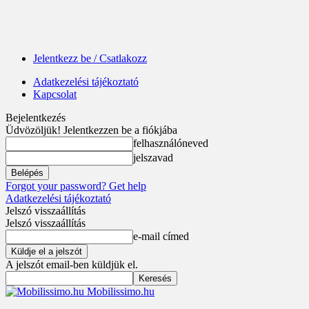
Jelentkezz be / Csatlakozz
Adatkezelési tájékoztató
Kapcsolat
Bejelentkezés
Üdvözöljük! Jelentkezzen be a fiókjába
felhasználóneved
jelszavad
Forgot your password? Get help
Adatkezelési tájékoztató
Jelszó visszaállítás
Jelszó visszaállítás
e-mail címed
A jelszót email-ben küldjük el.
Mobilissimo.hu