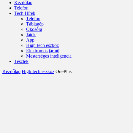
Kezdőlap
Telefon
Tech Hírek
Telefon
Táblagép
Okosóra
Játék
App
High-tech eszköz
Elektromos jármű
Mesterséges inteligencia
Tesztek
Kezdőlap
High-tech eszköz
OnePlus