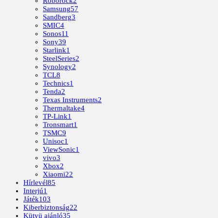
Roborock
2
Samsung
57
Sandberg
3
SMIC
4
Sonos
11
Sony
39
Starlink
1
SteelSeries
2
Synology
2
TCL
8
Technics
1
Tenda
2
Texas Instruments
2
Thermaltake
4
TP-Link
1
Tronsmart
1
TSMC
9
Unisoc
1
ViewSonic
1
vivo
3
Xbox
2
Xiaomi
22
Hírlevél
85
Interjú
1
Játék
103
Kiberbiztonság
22
Kütyü ajánló
35