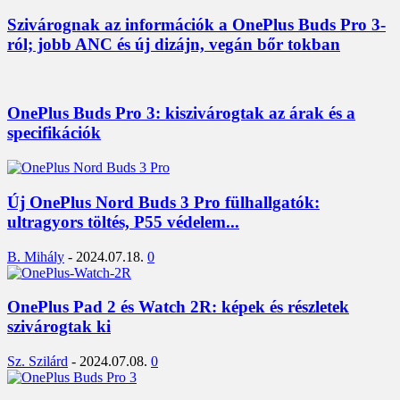
Szivárognak az információk a OnePlus Buds Pro 3-
ról; jobb ANC és új dizájn, vegán bőr tokban
OnePlus Buds Pro 3: kiszivárogtak az árak és a
specifikációk
Új OnePlus Nord Buds 3 Pro fülhallgatók:
ultragyors töltés, P55 védelem...
B. Mihály
-
2024.07.18.
0
OnePlus Pad 2 és Watch 2R: képek és részletek
szivárogtak ki
Sz. Szilárd
-
2024.07.08.
0