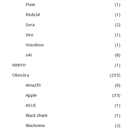
Pixie
1
ReALM
1
Sora
2
Veo
1
Voicebox
1
xAI
8
NMHH
1
Okosóra
235
Amazfit
6
Apple
35
ASUS
1
Black Shark
1
Blackview
2