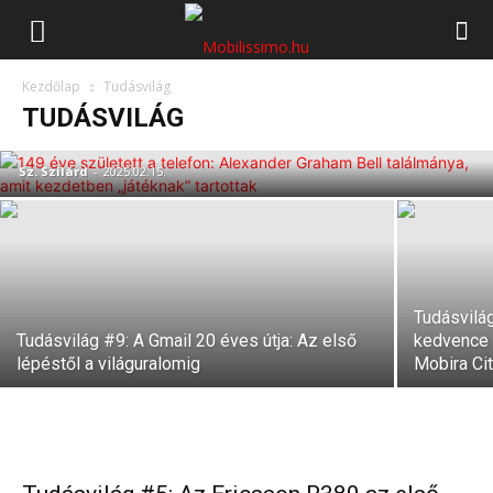
Mobilissimo.hu
149 éve született a telefon; Alexander
Kezdőlap
Tudásvilág
Graham Bell találmánya, amelyet a
TUDÁSVILÁG
Western Union haszontalannak tartott
Sz. Szilárd
-
2025.02.15.
Tudásvilá
Tudásvilág #9: A Gmail 20 éves útja: Az első
kedvence v
lépéstől a világuralomig
Mobira Ci