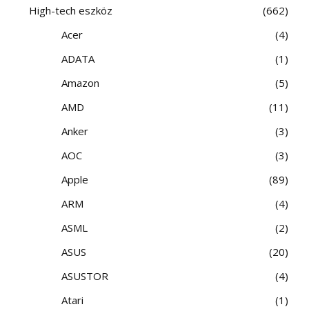
High-tech eszköz
662
Acer
4
ADATA
1
Amazon
5
AMD
11
Anker
3
AOC
3
Apple
89
ARM
4
ASML
2
ASUS
20
ASUSTOR
4
Atari
1