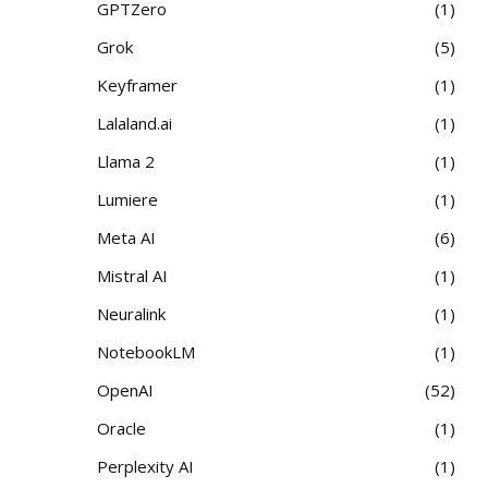
GPTZero
1
Grok
5
Keyframer
1
Lalaland.ai
1
Llama 2
1
Lumiere
1
Meta AI
6
Mistral AI
1
Neuralink
1
NotebookLM
1
OpenAI
52
Oracle
1
Perplexity AI
1