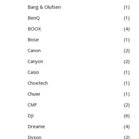
Bang & Olufsen
1
BenQ
1
BOOX
4
Bose
1
Canon
2
Canyon
2
Casio
1
Choetech
1
Chuwi
1
CMF
2
DJI
6
Dreame
4
Dyson
2