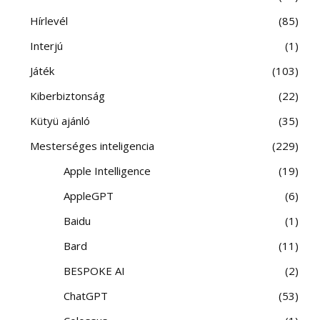
Hírlevél
85
Interjú
1
Játék
103
Kiberbiztonság
22
Kütyü ajánló
35
Mesterséges inteligencia
229
Apple Intelligence
19
AppleGPT
6
Baidu
1
Bard
11
BESPOKE AI
2
ChatGPT
53