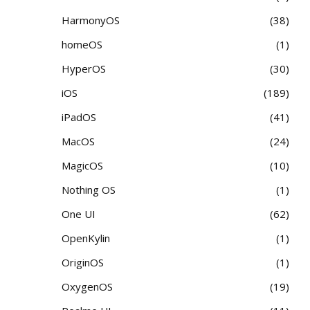
HarmonyOS
38
homeOS
1
HyperOS
30
iOS
189
iPadOS
41
MacOS
24
MagicOS
10
Nothing OS
1
One UI
62
OpenKylin
1
OriginOS
1
OxygenOS
19