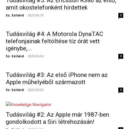
Tudásvilág #5: Az Ericsson R380 az első,
amit okostelefonként hirdettek
Sz. Szilárd
-
2023.06.18.
0
Tudásvilág #4: A Motorola DynaTAC
telefonjainak feltöltése tíz órát vett
igénybe,...
Sz. Szilárd
-
2023.06.06.
0
Tudásvilág #3: Az első iPhone nem az
Apple műhelyéből származott
Sz. Szilárd
-
2023.06.05.
0
Tudásvilág #2: Az Apple már 1987-ben
gondolkodott a Siri létrehozásán!