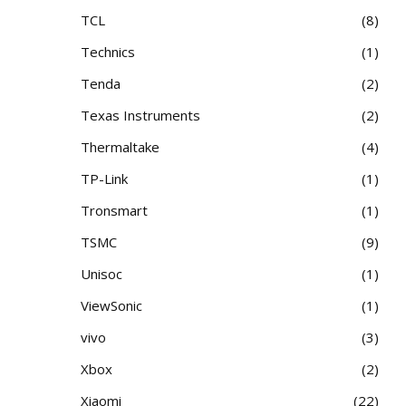
TCL
8
Technics
1
Tenda
2
Texas Instruments
2
Thermaltake
4
TP-Link
1
Tronsmart
1
TSMC
9
Unisoc
1
ViewSonic
1
vivo
3
Xbox
2
Xiaomi
22