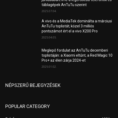
táblagépek AnTuTu szerint
2025.07.04.
A vivo és a MediaTek dominálta a márciusi
AnTuTu toplistát; közel 3 milliós
pontszámot ért el a vivo X200 Pro
2025.04.05.
Meglepő fordulat az AnTuTu decemberi
toplistáján: a Xiaomi eltűnt, a Red Magic 10
Pro+ az élen zárja 2024-et
2025.01.02.
NÉPSZERŰ BEJEGYZÉSEK
POPULAR CATEGORY