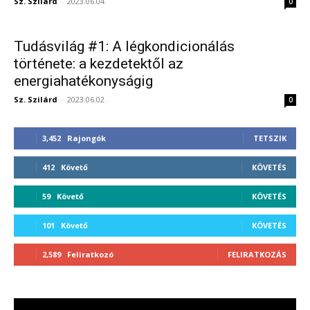
Sz. Szilárd
-
2023.06.04.
0
Tudásvilág #1: A légkondicionálás
története: a kezdetektől az
energiahatékonyságig
Sz. Szilárd
-
2023.06.02.
0
3,452
Rajongók
TETSZIK
412
Követő
KÖVETÉS
59
Követő
KÖVETÉS
101
Követő
KÖVETÉS
2,589
Feliratkozó
FELIRATKOZÁS