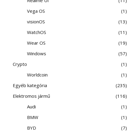
Realme UI
11
Vega OS
1
visionOS
13
WatchOS
11
Wear OS
19
Windows
57
Crypto
1
Worldcoin
1
Egyéb kategória
235
Elektromos jármű
116
Audi
1
BMW
1
BYD
7