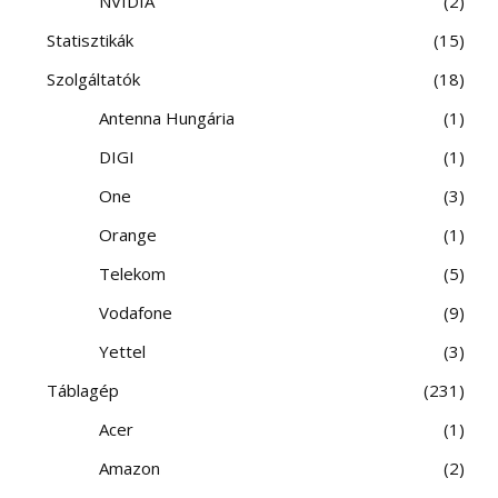
NVIDIA
2
Statisztikák
15
Szolgáltatók
18
Antenna Hungária
1
DIGI
1
One
3
Orange
1
Telekom
5
Vodafone
9
Yettel
3
Táblagép
231
Acer
1
Amazon
2