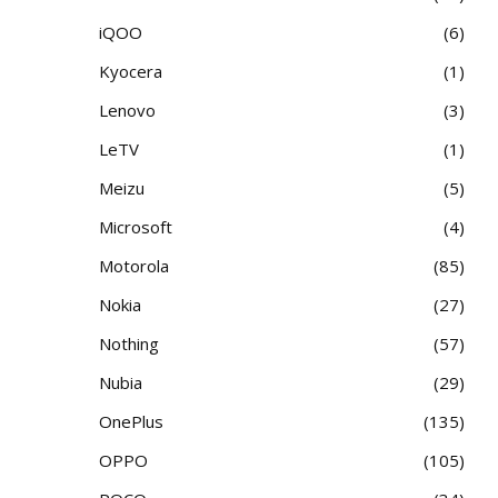
iQOO
6
Kyocera
1
Lenovo
3
LeTV
1
Meizu
5
Microsoft
4
Motorola
85
Nokia
27
Nothing
57
Nubia
29
OnePlus
135
OPPO
105