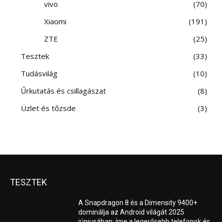
vivo
70
Xiaomi
191
ZTE
25
Tesztek
33
Tudásvilág
10
Űrkutatás és csillagászat
8
Üzlet és tőzsde
3
TESZTEK
A Snapdragon 8 és a Dimensity 9400+
dominálja az Android világát 2025
júniusában; íme a legerősebb telefonok és