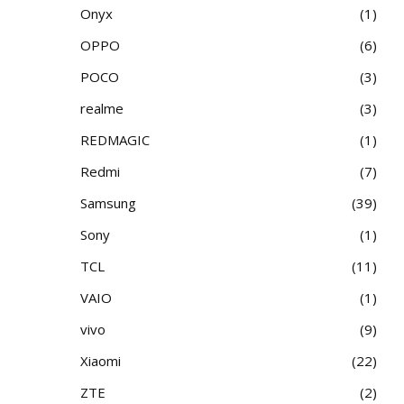
Onyx
1
OPPO
6
POCO
3
realme
3
REDMAGIC
1
Redmi
7
Samsung
39
Sony
1
TCL
11
VAIO
1
vivo
9
Xiaomi
22
ZTE
2