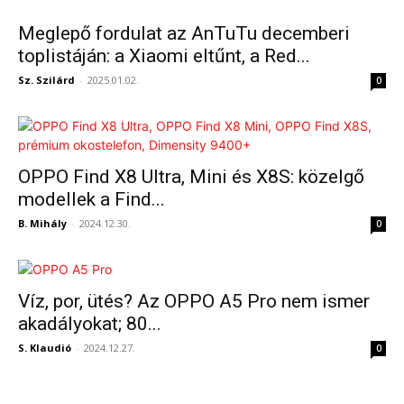
Meglepő fordulat az AnTuTu decemberi
toplistáján: a Xiaomi eltűnt, a Red...
Sz. Szilárd
-
2025.01.02.
0
OPPO Find X8 Ultra, Mini és X8S: közelgő
modellek a Find...
B. Mihály
-
2024.12.30.
0
Víz, por, ütés? Az OPPO A5 Pro nem ismer
akadályokat; 80...
S. Klaudió
-
2024.12.27.
0