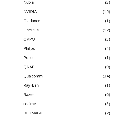
Nubia
3
NVIDIA
15
Oladance
1
OnePlus
12
OPPO
3
Philips
4
Poco
1
QNAP
9
Qualcomm
34
Ray-Ban
1
Razer
6
realme
3
REDMAGIC
2