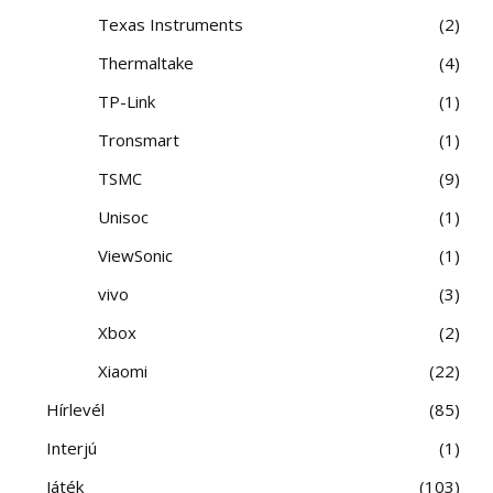
Texas Instruments
2
Thermaltake
4
TP-Link
1
Tronsmart
1
TSMC
9
Unisoc
1
ViewSonic
1
vivo
3
Xbox
2
Xiaomi
22
Hírlevél
85
Interjú
1
Játék
103