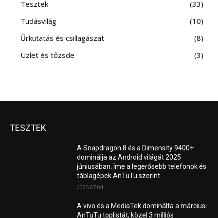
Tesztek
33
Tudásvilág
10
Űrkutatás és csillagászat
8
Üzlet és tőzsde
3
TESZTEK
A Snapdragon 8 és a Dimensity 9400+
dominálja az Android világát 2025
júniusában; íme a legerősebb telefonok és
táblagépek AnTuTu szerint
2025.07.04.
A vivo és a MediaTek dominálta a márciusi
AnTuTu toplistát; közel 3 milliós