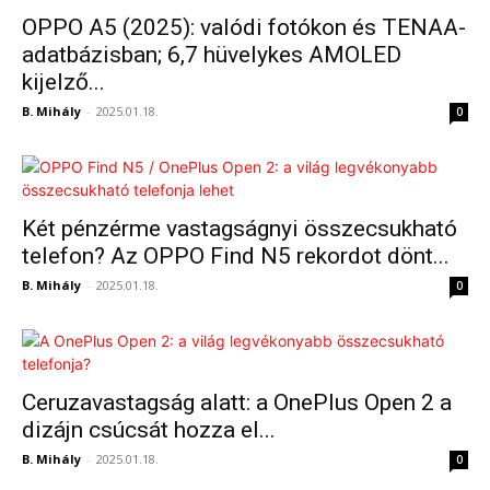
OPPO A5 (2025): valódi fotókon és TENAA-
adatbázisban; 6,7 hüvelykes AMOLED
kijelző...
B. Mihály
-
2025.01.18.
0
Két pénzérme vastagságnyi összecsukható
telefon? Az OPPO Find N5 rekordot dönt...
B. Mihály
-
2025.01.18.
0
Ceruzavastagság alatt: a OnePlus Open 2 a
dizájn csúcsát hozza el...
B. Mihály
-
2025.01.18.
0