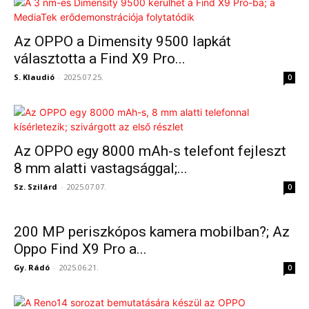
Az OPPO a Dimensity 9500 lapkát
választotta a Find X9 Pro...
S. Klaudió
-
2025.07.25.
0
Az OPPO egy 8000 mAh-s telefont fejleszt
8 mm alatti vastagsággal;...
Sz. Szilárd
-
2025.07.07.
0
200 MP periszkópos kamera mobilban?; Az
Oppo Find X9 Pro a...
Gy. Rádó
-
2025.06.21.
0