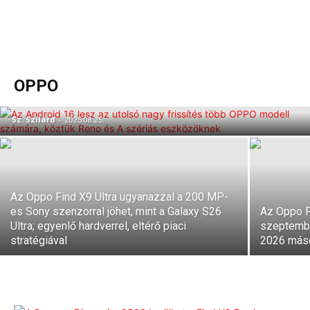
Több OPPO telefon számára az Android
16 jelenti a végállomást;
Középkategóriás Reno, A és F modellek
OPPO
is érintettek
Sz. Szilárd
-
2025.08.25.
Az Oppo Find X9 Ultra ugyanazzal a 200 MP-
es Sony szenzorral jöhet, mint a Galaxy S26
Az Oppo F
Ultra; egyenlő hardverrel, eltérő piaci
szeptembe
stratégiával
2026 más