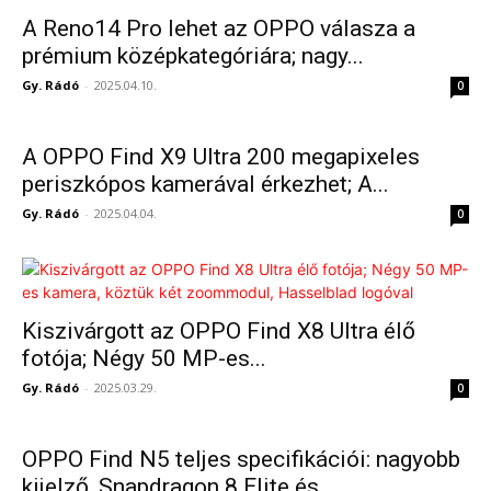
A Reno14 Pro lehet az OPPO válasza a
prémium középkategóriára; nagy...
Gy. Rádó
-
2025.04.10.
0
A OPPO Find X9 Ultra 200 megapixeles
periszkópos kamerával érkezhet; A...
Gy. Rádó
-
2025.04.04.
0
Kiszivárgott az OPPO Find X8 Ultra élő
fotója; Négy 50 MP-es...
Gy. Rádó
-
2025.03.29.
0
OPPO Find N5 teljes specifikációi: nagyobb
kijelző, Snapdragon 8 Elite és...