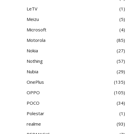
LeTV
1
Meizu
5
Microsoft
4
Motorola
85
Nokia
27
Nothing
57
Nubia
29
OnePlus
135
OPPO
105
POCO
34
Polestar
1
realme
93