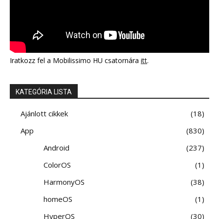
Iratkozz fel a Mobilissimo HU csatornára
itt
.
KATEGÓRIA LISTA
Ajánlott cikkek
18
App
830
Android
237
ColorOS
1
HarmonyOS
38
homeOS
1
HyperOS
30