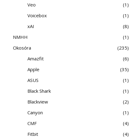
Veo
1
Voicebox
1
xAI
8
NMHH
1
Okosóra
235
Amazfit
6
Apple
35
ASUS
1
Black Shark
1
Blackview
2
Canyon
1
CMF
4
Fitbit
4