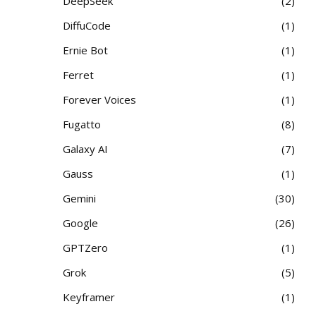
DeepSeek
2
DiffuCode
1
Ernie Bot
1
Ferret
1
Forever Voices
1
Fugatto
8
Galaxy AI
7
Gauss
1
Gemini
30
Google
26
GPTZero
1
Grok
5
Keyframer
1