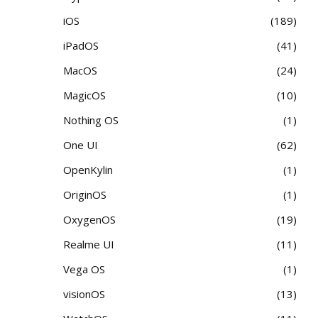
iOS
189
iPadOS
41
MacOS
24
MagicOS
10
Nothing OS
1
One UI
62
OpenKylin
1
OriginOS
1
OxygenOS
19
Realme UI
11
Vega OS
1
visionOS
13