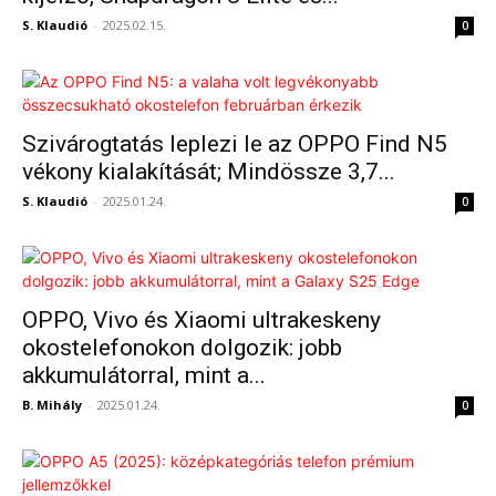
S. Klaudió
-
2025.02.15.
0
Szivárogtatás leplezi le az OPPO Find N5
vékony kialakítását; Mindössze 3,7...
S. Klaudió
-
2025.01.24.
0
OPPO, Vivo és Xiaomi ultrakeskeny
okostelefonokon dolgozik: jobb
akkumulátorral, mint a...
B. Mihály
-
2025.01.24.
0