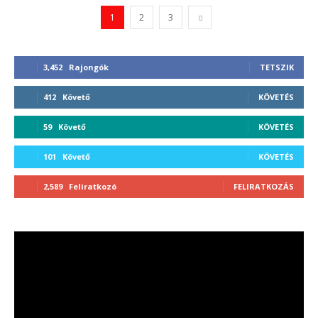
1
2
3
3,452
Rajongók
TETSZIK
412
Követő
KÖVETÉS
59
Követő
KÖVETÉS
101
Követő
KÖVETÉS
2,589
Feliratkozó
FELIRATKOZÁS