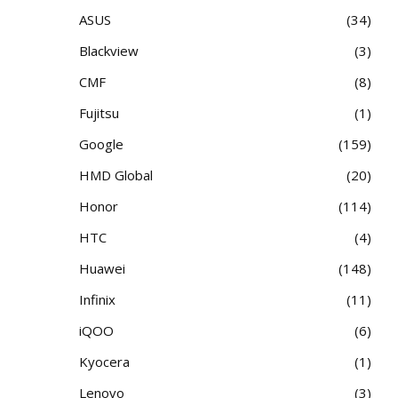
ASUS
34
Blackview
3
CMF
8
Fujitsu
1
Google
159
HMD Global
20
Honor
114
HTC
4
Huawei
148
Infinix
11
iQOO
6
Kyocera
1
Lenovo
3