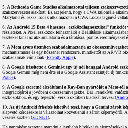
5.
A Bethesda Game Studios alkalmazottai teljesen szakszervezeti
szakszervezetet alakított. Ez azt jelenti, hogy a CWA különféle alkalm
Maryland és Texas irodák alkalmazottai a CWA Locals tagjaivá váltak
6.
Az Android 15 Beta 4 hasznos „eszközdiagnosztikai” funkciót 
részleteket. A Pixel eszközök felhasználói a Beállítások alkalmazásba
teszteket kínál az akkumulátorra és a tárolásra, pontos eredményeket é
7.
A Meta gyors ütemben szabadalmaztatja az okosszemüvegeket,
mechanizmusra és egy hőzsanér rendszerre, mindkettőt az AR/VR okos
szabadalmak várhatóak (
Patently Apple
).
8.
A Google frissítette a Gemini-t egy új női hanggal Android es
Google Gemini még nem érte el a Google Assistant szintjét, új funkció
Police
).
9.
A Google szeretné elcsábítani a Ray-Ban gyártóját a Meta-tól
integrációjáról a jövőbeni okosszemüvegekbe. Bár „rendkívül valószínű
eszközökhöz, és egy fejlesztői verzió októberi kiadását tervezi (
Andro
10.
Az új Android frissítés lehetővé teszi, hogy a Gemini zárolt 
alapvető kérdésekre is válaszolhat közvetlenül a zárolt képernyőről.
vezetés közben (
ZDNET
).
Ha naprakész szeretne maradni a legújabb hírekkel és elemzésekkel a t