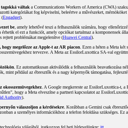
 tagokká váltak
a Communications Workers of America (CWA) szakszervez
azotti kategóriákat fog képviselni, beleértve a művészeket, mérnököket 
 (
Engadget
).
vezet be
, amely lehetővé teszi a felhasználók számára, hogy ellenőrizzé
n érhetik el ezt a funkciót, amely opciókat tartalmaz a komponensek áll
s rejtett problémákat megjelenítve (
Huawei Central
).
 hogy megelőzze az Apple-t az AR piacon
. Ezen a héten a Meta két s
szemüvegekhez tervezve. A Meta az EssilorLuxottica SA-val együttműk
zközökön
. Ez automatikusan aktiválódik a felhasználók beavatkozása nélk
k, mint például az ébresztők és a nagy képernyők támogatása, fejlesztés 
 az okosszemüvegekhez
. A Google megkereste az EssilorLuxottica-t, a 
tlen”, hogy a Meta elveszítse a partneri kapcsolatot az EssilorLuxotti
id Authority
).
képernyőn válaszoljon a kérdésekre
. Korábban a Gemini csak ébresztőór
 Azonban a személyes információkhoz a telefon feloldása szükséges. Ez
echnológia világából, iratkozzon fel heti hírlevelünkre:
itt