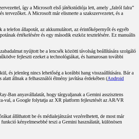
ettel, így a Microsoft első játékstúdiója lett, amely „falról falra”
és tervezőket. A Microsoft már elismerte a szakszervezetet, és a
k a telefon állapotát, az akkumulátort, az érintőképernyőt és egyéb
apotának értékelésére és egy második eszköz tesztelésére. Ez manuális
zabadalmat nyújtott be a lencsék közötti távolság beállítására szolgáló
ödve fejleszti ezeket a technológiákat, és hamarosan további
ül, és jelenleg nincs lehetőség a korábbi hang visszaállítására. Bár a
alatt állnak a felhasználói élmény javítása érdekében (
Android
Ray-Ban anyavállalatát, hogy tárgyaljanak a Gemini asszisztens
ca-val, a Google folytatja az XR platform fejlesztését az AR/VR
ákat állíthatott be és médialejátszást vezérelhetett, de most már
 a funkció kényelmesebbé teszi a Gemini használatát, különösen