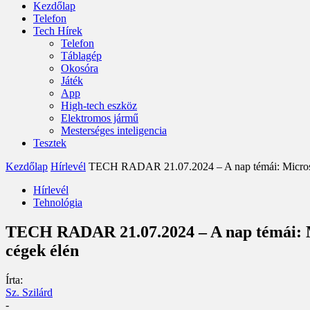
Kezdőlap
Telefon
Tech Hírek
Telefon
Táblagép
Okosóra
Játék
App
High-tech eszköz
Elektromos jármű
Mesterséges inteligencia
Tesztek
Kezdőlap
Hírlevél
TECH RADAR 21.07.2024 – A nap témái: Microsof
Hírlevél
Tehnológia
TECH RADAR 21.07.2024 – A nap témái: Mi
cégek élén
Írta:
Sz. Szilárd
-