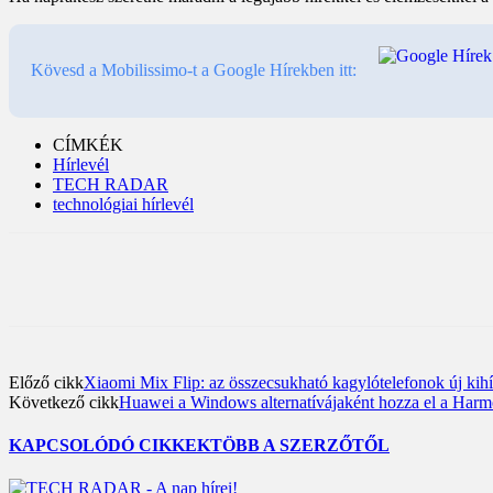
Kövesd a Mobilissimo-t a Google Hírekben itt:
CÍMKÉK
Hírlevél
TECH RADAR
technológiai hírlevél
Előző cikk
Xiaomi Mix Flip: az összecsukható kagylótelefonok új kih
Következő cikk
Huawei a Windows alternatívájaként hozza el a Harmo
KAPCSOLÓDÓ CIKKEK
TÖBB A SZERZŐTŐL