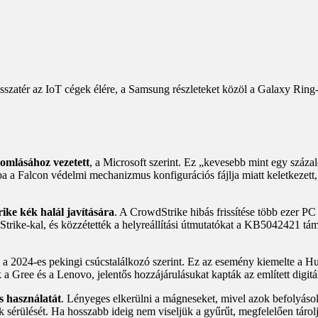
sszatér az IoT cégek élére, a Samsung részleteket közöl a Galaxy Ring
eomlásához vezetett
, a Microsoft szerint. Ez „kevesebb mint egy száz
 a Falcon védelmi mechanizmus konfigurációs fájlja miatt keletkezett, a
ike kék halál javítására
. A CrowdStrike hibás frissítése több ezer P
dStrike-kal, és közzétették a helyreállítási útmutatókat a KB5042421 t
, a 2024-es pekingi csúcstalálkozó szerint. Ez az esemény kiemelte a Hu
 Gree és a Lenovo, jelentős hozzájárulásukat kapták az említett digitá
s használatát
. Lényeges elkerülni a mágneseket, mivel azok befolyásolh
k sérülését. Ha hosszabb ideig nem viseljük a gyűrűt, megfelelően táro