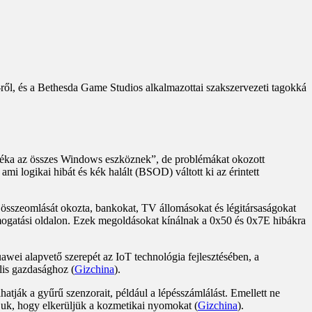
-ről, és a Bethesda Game Studios alkalmazottai szakszervezeti tagokká
aléka az összes Windows eszköznek”, de problémákat okozott
mi logikai hibát és kék halált (BSOD) váltott ki az érintett
C összeomlását okozta, bankokat, TV állomásokat és légitársaságokat
ámogatási oldalon. Ezek megoldásokat kínálnak a 0x50 és 0x7E hibákra
awei alapvető szerepét az IoT technológia fejlesztésében, a
lis gazdasághoz (
Gizchina
).
atják a gyűrű szenzorait, például a lépésszámlálást. Emellett ne
ljuk, hogy elkerüljük a kozmetikai nyomokat (
Gizchina
).