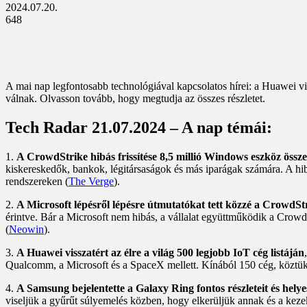
2024.07.20.
648
A mai nap legfontosabb technológiával kapcsolatos hírei: a Huawei vi
válnak. Olvasson tovább, hogy megtudja az összes részletet.
Tech Radar 21.07.2024 – A nap témái:
1.
A CrowdStrike hibás frissítése 8,5 millió Windows eszköz össz
kiskereskedők, bankok, légitársaságok és más iparágak számára. A hiba
rendszereken (
The Verge
).
2.
A Microsoft lépésről lépésre útmutatókat tett közzé a CrowdStr
érintve. Bár a Microsoft nem hibás, a vállalat együttműködik a Crow
(
Neowin
).
3.
A Huawei visszatért az élre a világ 500 legjobb IoT cég listáján
Qualcomm, a Microsoft és a SpaceX mellett. Kínából 150 cég, köztük a
4.
A Samsung bejelentette a Galaxy Ring fontos részleteit és helye
viseljük a gyűrűt súlyemelés közben, hogy elkerüljük annak és a keze