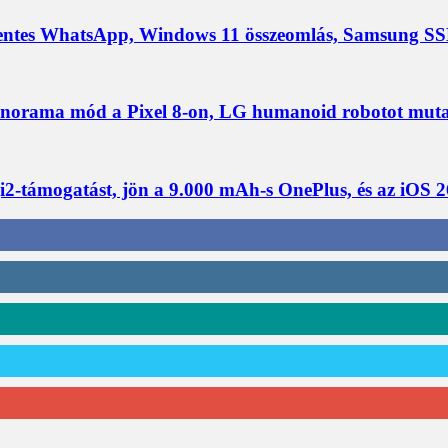
ntes WhatsApp, Windows 11 összeomlás, Samsung SS
ma mód a Pixel 8-on, LG humanoid robotot mutat be, 
-támogatást, jön a 9.000 mAh-s OnePlus, és az iOS 2