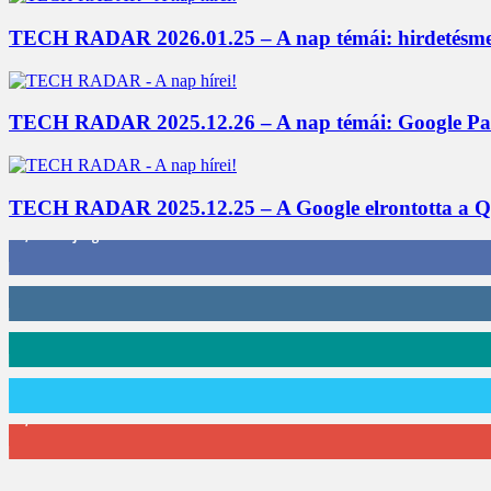
TECH RADAR 2026.01.25 – A nap témái: hirdetésme
TECH RADAR 2025.12.26 – A nap témái: Google Panora
TECH RADAR 2025.12.25 – A Google elrontotta a Qi2
3,452
Rajongók
412
Követő
59
Követő
101
Követő
2,589
Feliratkozó