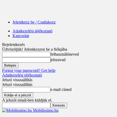
Jelentkezz be / Csatlakozz
Adatkezelési tájékoztató
Kapcsolat
Bejelentkezés
Üdvözöljük! Jelentkezzen be a fiókjába
felhasználóneved
jelszavad
Forgot your password? Get help
Adatkezelési tájékoztató
Jelszó visszaállítás
Jelszó visszaállítás
e-mail címed
A jelszót email-ben küldjük el.
Mobilissimo.hu