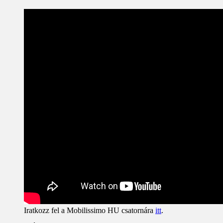
Iratkozz fel a Mobilissimo HU csatornára
itt
.