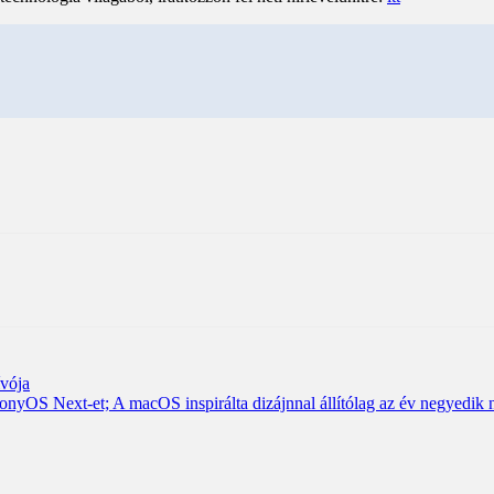
ívója
nyOS Next-et; A macOS inspirálta dizájnnal állítólag az év negyedik