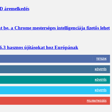
D áremelkedés
a Chrome mesterséges intelligenciája fizetős lehet
6.3 hasznos újításokat hoz Európának
TETSZIK
KÖVETÉS
KÖVETÉS
KÖVETÉS
FELIRATKOZÁS