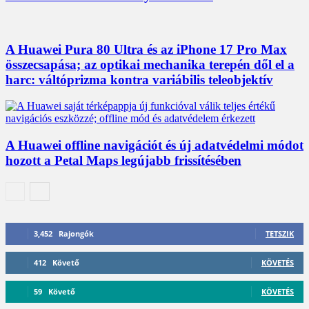
A Huawei Pura 80 Ultra és az iPhone 17 Pro Max
összecsapása; az optikai mechanika terepén dől el a
harc: váltóprizma kontra variábilis teleobjektív
A Huawei offline navigációt és új adatvédelmi módot
hozott a Petal Maps legújabb frissítésében
3,452
Rajongók
TETSZIK
412
Követő
KÖVETÉS
59
Követő
KÖVETÉS