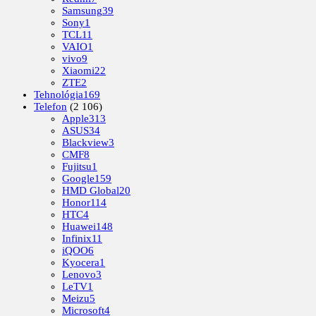
Samsung
39
Sony
1
TCL
11
VAIO
1
vivo
9
Xiaomi
22
ZTE
2
Tehnológia
169
Telefon
(2 106)
Apple
313
ASUS
34
Blackview
3
CMF
8
Fujitsu
1
Google
159
HMD Global
20
Honor
114
HTC
4
Huawei
148
Infinix
11
iQOO
6
Kyocera
1
Lenovo
3
LeTV
1
Meizu
5
Microsoft
4