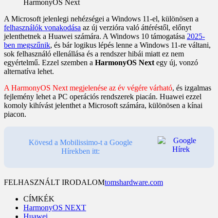
HarmonyOS Next
A Microsoft jelenlegi nehézségei a Windows 11-el, különösen a
felhasználók vonakodása
az új verzióra való áttéréstől, előnyt
jelenthetnek a Huawei számára. A Windows 10 támogatása
2025-
ben megszűnik
, és bár logikus lépés lenne a Windows 11-re váltani,
sok felhasználó ellenállása és a rendszer hibái miatt ez nem
egyértelmű. Ezzel szemben a
HarmonyOS Next
egy új, vonzó
alternatíva lehet.
A HarmonyOS Next megjelenése az év végére várható
, és izgalmas
fejlemény lehet a PC operációs rendszerek piacán. Huawei ezzel
komoly kihívást jelenthet a Microsoft számára, különösen a kínai
piacon.
Kövesd a Mobilissimo-t a Google
Hírekben itt:
FELHASZNÁLT IRODALOM
tomshardware.com
CÍMKÉK
HarmonyOS NEXT
Huawei