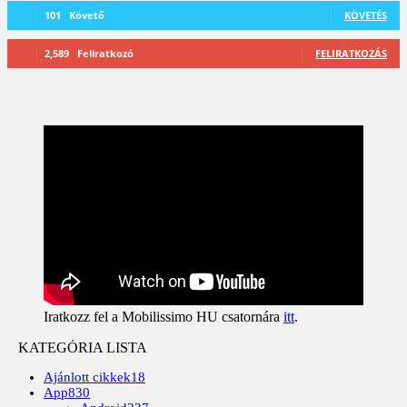
101
Követő
KÖVETÉS
2,589
Feliratkozó
FELIRATKOZÁS
Iratkozz fel a Mobilissimo HU csatornára
itt
.
KATEGÓRIA LISTA
Ajánlott cikkek
18
App
830