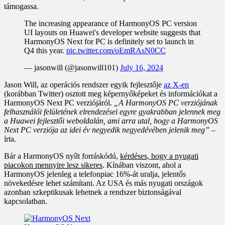
támogassa.
The increasing appearance of HarmonyOS PC version
UI layouts on Huawei's developer website suggests that
HarmonyOS Next for PC is definitely set to launch in
Q4 this year.
pic.twitter.com/oEmRAsN0CC
— jasonwill (@jasonwill101)
July 16, 2024
Jason Will, az operációs rendszer egyik fejlesztője
az X-en
(korábban Twitter) osztott meg képernyőképeket és információkat a
HarmonyOS Next PC verziójáról.
„A HarmonyOS PC verziójának
felhasználói felületének elrendezései egyre gyakrabban jelennek meg
a Huawei fejlesztői weboldalán, ami arra utal, hogy a HarmonyOS
Next PC verziója az idei év negyedik negyedévében jelenik meg”
–
írta.
Bár a HarmonyOS nyílt forráskódú,
kérdéses, hogy a nyugati
piacokon mennyire lesz sikeres
. Kínában viszont, ahol a
HarmonyOS jelenleg a telefonpiac 16%-át uralja, jelentős
növekedésre lehet számítani. Az USA és más nyugati országok
azonban szkeptikusak lehetnek a rendszer biztonságával
kapcsolatban.