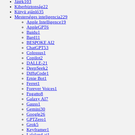
Játék
103
Kiberbiztonság
22
Kütyü ajánló
35
Mesterséges inteligencia
229
Apple Intelligence
19
AppleGPT
6
Baidu
1
Bard
11
BESPOKE AI
2
ChatGPT
53
Colossus
1
Copilot
2
DALLE-2
1
DeepSeek
2
DiffuCode
1
Ernie Bot
1
Ferret
1
Forever Voices
1
Fugatto
8
Galaxy AI
7
Gauss
1
Gemini
30
Google
26
GPTZero
1
Grok
5
Keyframer
1
Lalaland.ai
1