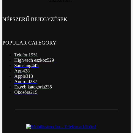
2025.01.02.
NÉPSZERŰ BEJEGYZÉSEK
POPULAR CATEGORY
Telefon
1951
High-tech eszköz
529
Samsung
445
App
428
Apple
313
Android
237
Egyéb kategória
235
Okosóra
215