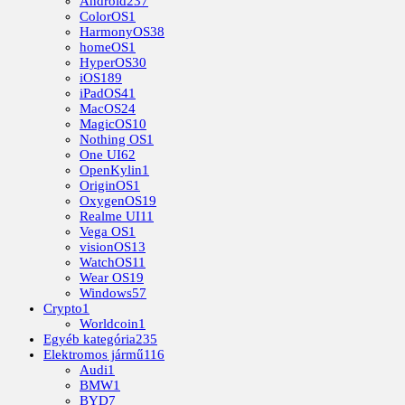
Android
237
ColorOS
1
HarmonyOS
38
homeOS
1
HyperOS
30
iOS
189
iPadOS
41
MacOS
24
MagicOS
10
Nothing OS
1
One UI
62
OpenKylin
1
OriginOS
1
OxygenOS
19
Realme UI
11
Vega OS
1
visionOS
13
WatchOS
11
Wear OS
19
Windows
57
Crypto
1
Worldcoin
1
Egyéb kategória
235
Elektromos jármű
116
Audi
1
BMW
1
BYD
7