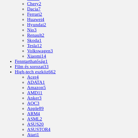
Chery
2
Dacia
7
Ferrari
2
Huawei
4
Hyundai
2
Nio
3
Renault
2
Skoda
1
Tesla
12
Volkswagen
3
Xiaomi
14
Fenntarthatóság
1
Film és sorozat
33
High-tech eszköz
662
Acer
4
ADATA
1
Amazon
5
AMD
11
Anker
3
AOC
3
Apple
89
ARM
4
ASML
2
ASUS
20
ASUSTOR
4
Atari
1