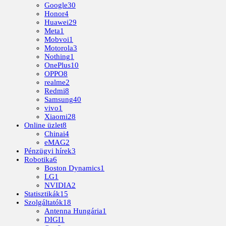
Google
30
Honor
4
Huawei
29
Meta
1
Mobvoi
1
Motorola
3
Nothing
1
OnePlus
10
OPPO
8
realme
2
Redmi
8
Samsung
40
vivo
1
Xiaomi
28
Online üzlet
8
Chinai
4
eMAG
2
Pénzügyi hírek
3
Robotika
6
Boston Dynamics
1
LG
1
NVIDIA
2
Statisztikák
15
Szolgáltatók
18
Antenna Hungária
1
DIGI
1