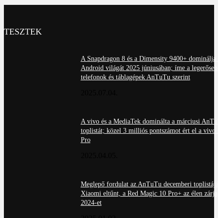
TESZTEK
A Snapdragon 8 és a Dimensity 9400+ dominálja 
Android világát 2025 júniusában; íme a legerőseb
telefonok és táblagépek AnTuTu szerint
2025.07.04.
A vivo és a MediaTek dominálta a márciusi AnT
toplistát; közel 3 milliós pontszámot ért el a viv
Pro
2025.04.05.
Meglepő fordulat az AnTuTu decemberi toplistájá
Xiaomi eltűnt, a Red Magic 10 Pro+ az élen zárja
2024-et