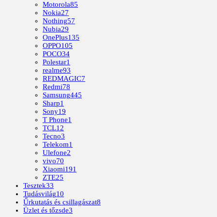
Motorola
85
Nokia
27
Nothing
57
Nubia
29
OnePlus
135
OPPO
105
POCO
34
Polestar
1
realme
93
REDMAGIC
7
Redmi
78
Samsung
445
Sharp
1
Sony
19
T Phone
1
TCL
12
Tecno
3
Telekom
1
Ulefone
2
vivo
70
Xiaomi
191
ZTE
25
Tesztek
33
Tudásvilág
10
Űrkutatás és csillagászat
8
Üzlet és tőzsde
3