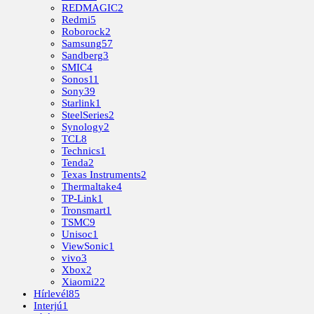
REDMAGIC
2
Redmi
5
Roborock
2
Samsung
57
Sandberg
3
SMIC
4
Sonos
11
Sony
39
Starlink
1
SteelSeries
2
Synology
2
TCL
8
Technics
1
Tenda
2
Texas Instruments
2
Thermaltake
4
TP-Link
1
Tronsmart
1
TSMC
9
Unisoc
1
ViewSonic
1
vivo
3
Xbox
2
Xiaomi
22
Hírlevél
85
Interjú
1