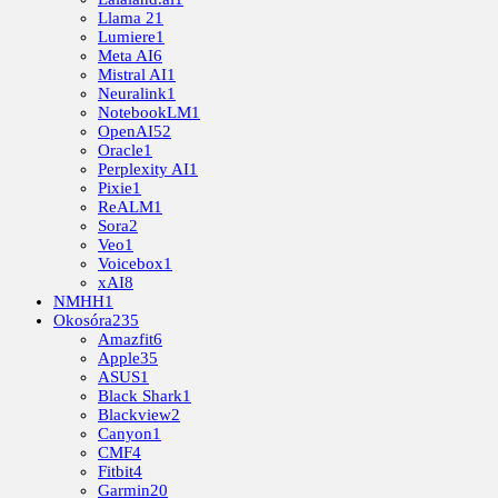
Llama 2
1
Lumiere
1
Meta AI
6
Mistral AI
1
Neuralink
1
NotebookLM
1
OpenAI
52
Oracle
1
Perplexity AI
1
Pixie
1
ReALM
1
Sora
2
Veo
1
Voicebox
1
xAI
8
NMHH
1
Okosóra
235
Amazfit
6
Apple
35
ASUS
1
Black Shark
1
Blackview
2
Canyon
1
CMF
4
Fitbit
4
Garmin
20