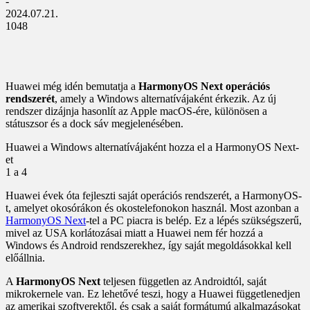
-
2024.07.21.
1048
Huawei még idén bemutatja a
HarmonyOS Next operációs
rendszerét
, amely a Windows alternatívájaként érkezik. Az új
rendszer dizájnja hasonlít az Apple macOS-ére, különösen a
státuszsor és a dock sáv megjelenésében.
Huawei a Windows alternatívájaként hozza el a HarmonyOS Next-
et
1
a 4
Huawei évek óta fejleszti saját operációs rendszerét, a HarmonyOS-
t, amelyet okosórákon és okostelefonokon használ. Most azonban a
HarmonyOS Next
-tel a PC piacra is belép. Ez a lépés szükségszerű,
mivel az USA korlátozásai miatt a Huawei nem fér hozzá a
Windows és Android rendszerekhez, így saját megoldásokkal kell
előállnia.
A
HarmonyOS Next
teljesen független az Androidtól, saját
mikrokernele van. Ez lehetővé teszi, hogy a Huawei függetlenedjen
az amerikai szoftverektől, és csak a saját formátumú alkalmazásokat