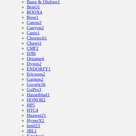
Bang & Olufsen
1
BenQ
1
BOOX
4
Bose
1
Canon
2
Canyon
2
Casio
1
Choetech
1
Chuwi
1
CMF
2
DJI
6
Dreame
4
Dyson
2
ENDORFY
1
Ericsson
2
Garmin
2
Google
36
GoPro
3
Hasselblad
1
HONOR
2
HP
5
HTC
4
Huawei
21
HyperX
2
Intel
23
JBL
1
Kärcher
1