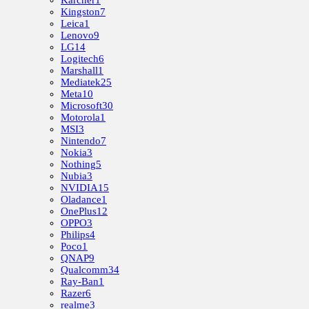
Kingston
7
Leica
1
Lenovo
9
LG
14
Logitech
6
Marshall
1
Mediatek
25
Meta
10
Microsoft
30
Motorola
1
MSI
3
Nintendo
7
Nokia
3
Nothing
5
Nubia
3
NVIDIA
15
Oladance
1
OnePlus
12
OPPO
3
Philips
4
Poco
1
QNAP
9
Qualcomm
34
Ray-Ban
1
Razer
6
realme
3