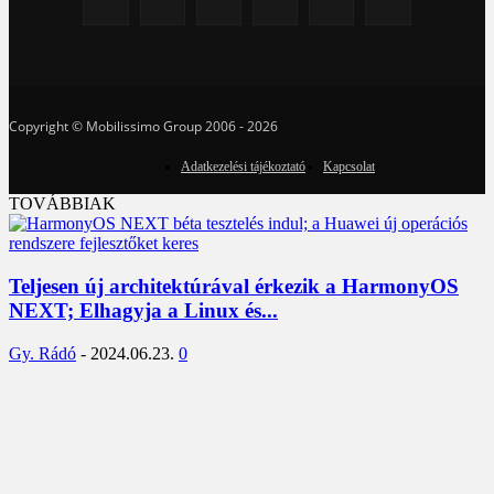
Copyright © Mobilissimo Group 2006 - 2026
Adatkezelési tájékoztató
Kapcsolat
TOVÁBBIAK
Teljesen új architektúrával érkezik a HarmonyOS
NEXT; Elhagyja a Linux és...
Gy. Rádó
-
2024.06.23.
0