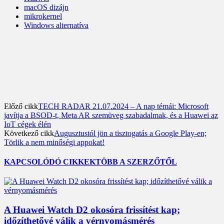
macOS dizájn
mikrokernel
Windows alternatíva
Előző cikk
TECH RADAR 21.07.2024 – A nap témái: Microsoft
javítja a BSOD-t, Meta AR szemüveg szabadalmak, és a Huawei az
IoT cégek élén
Következő cikk
Augusztustól jön a tisztogatás a Google Play-en;
Törlik a nem minőségi appokat!
KAPCSOLÓDÓ CIKKEK
TÖBB A SZERZŐTŐL
A Huawei Watch D2 okosóra frissítést kap;
időzíthetővé válik a vérnyomásmérés