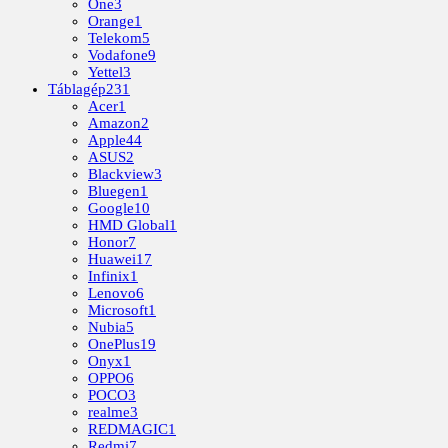
One
3
Orange
1
Telekom
5
Vodafone
9
Yettel
3
Táblagép
231
Acer
1
Amazon
2
Apple
44
ASUS
2
Blackview
3
Bluegen
1
Google
10
HMD Global
1
Honor
7
Huawei
17
Infinix
1
Lenovo
6
Microsoft
1
Nubia
5
OnePlus
19
Onyx
1
OPPO
6
POCO
3
realme
3
REDMAGIC
1
Redmi
7