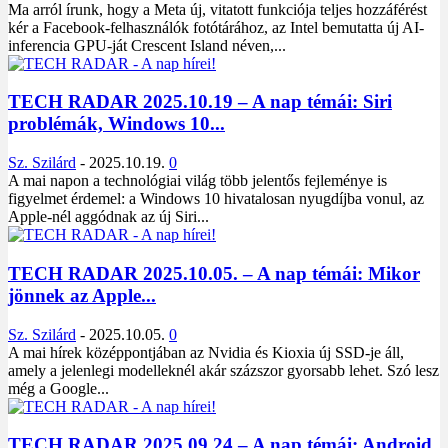
Ma arról írunk, hogy a Meta új, vitatott funkciója teljes hozzáférést
kér a Facebook-felhasználók fotótárához, az Intel bemutatta új AI-
inferencia GPU-ját Crescent Island néven,...
TECH RADAR 2025.10.19 – A nap témái: Siri
problémák, Windows 10...
Sz. Szilárd
-
2025.10.19.
0
A mai napon a technológiai világ több jelentős fejleménye is
figyelmet érdemel: a Windows 10 hivatalosan nyugdíjba vonul, az
Apple-nél aggódnak az új Siri...
TECH RADAR 2025.10.05. – A nap témái: Mikor
jönnek az Apple...
Sz. Szilárd
-
2025.10.05.
0
A mai hírek középpontjában az Nvidia és Kioxia új SSD-je áll,
amely a jelenlegi modelleknél akár százszor gyorsabb lehet. Szó lesz
még a Google...
TECH RADAR 2025.09.24 – A nap témái: Android