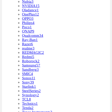
Nubia
3
NVIDIA
15
Oladance
1
OnePlus
12
OPPO
3
Philips
4
Poco
1
QNAP
9
Qualcomm
34
Ray-Ban
1
Razer
6
realme
3
REDMAGIC
2
Redmi
5
Roborock
2
Samsung
57
Sandberg
3
SMIC
4
Sonos
11
Sony
39
Starlink
1
SteelSeries
2
Synology
2
TCL
8
Technics
1
Tenda
2