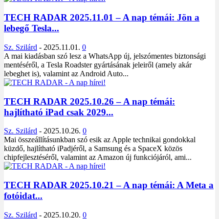
TECH RADAR 2025.11.01 – A nap témái: Jön a
lebegő Tesla...
Sz. Szilárd
-
2025.11.01.
0
A mai kiadásban szó lesz a WhatsApp új, jelszómentes biztonsági
mentéséről, a Tesla Roadster gyártásának jeleiről (amely akár
lebeghet is), valamint az Android Auto...
TECH RADAR 2025.10.26 – A nap témái:
hajlítható iPad csak 2029...
Sz. Szilárd
-
2025.10.26.
0
Mai összeállításunkban szó esik az Apple technikai gondokkal
küzdő, hajlítható iPadjéről, a Samsung és a SpaceX közös
chipfejlesztéséről, valamint az Amazon új funkciójáról, ami...
TECH RADAR 2025.10.21 – A nap témái: A Meta a
fotóidat...
Sz. Szilárd
-
2025.10.20.
0