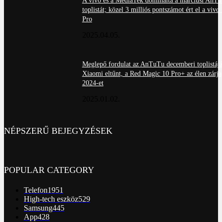
A vivo és a MediaTek dominálta a márciusi AnT
toplistát; közel 3 milliós pontszámot ért el a viv
Pro
2025.04.05.
Meglepő fordulat az AnTuTu decemberi toplistájá
Xiaomi eltűnt, a Red Magic 10 Pro+ az élen zárja
2024-et
2025.01.02.
NÉPSZERŰ BEJEGYZÉSEK
POPULAR CATEGORY
Telefon
1951
High-tech eszköz
529
Samsung
445
App
428