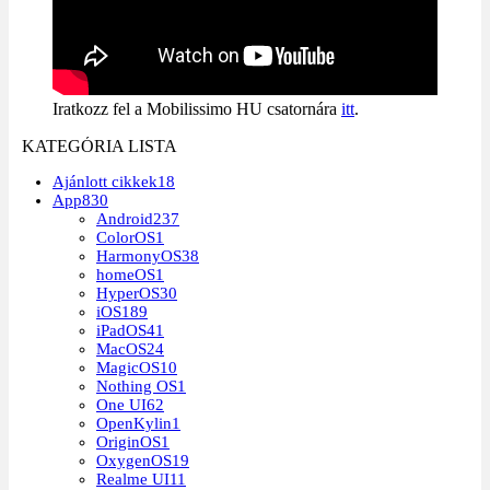
Iratkozz fel a Mobilissimo HU csatornára
itt
.
KATEGÓRIA LISTA
Ajánlott cikkek
18
App
830
Android
237
ColorOS
1
HarmonyOS
38
homeOS
1
HyperOS
30
iOS
189
iPadOS
41
MacOS
24
MagicOS
10
Nothing OS
1
One UI
62
OpenKylin
1
OriginOS
1
OxygenOS
19
Realme UI
11