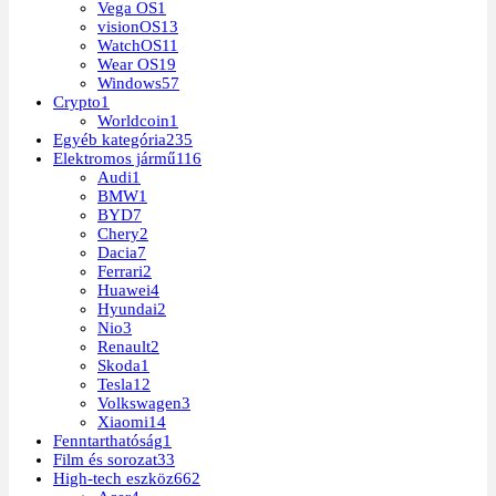
Vega OS
1
visionOS
13
WatchOS
11
Wear OS
19
Windows
57
Crypto
1
Worldcoin
1
Egyéb kategória
235
Elektromos jármű
116
Audi
1
BMW
1
BYD
7
Chery
2
Dacia
7
Ferrari
2
Huawei
4
Hyundai
2
Nio
3
Renault
2
Skoda
1
Tesla
12
Volkswagen
3
Xiaomi
14
Fenntarthatóság
1
Film és sorozat
33
High-tech eszköz
662