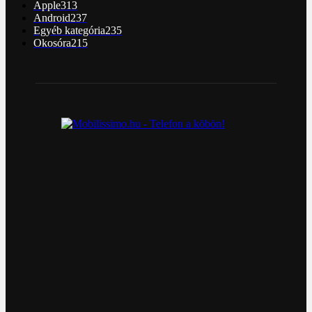
Apple
313
Android
237
Egyéb kategória
235
Okosóra
215