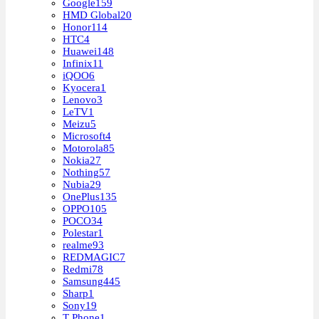
Google
159
HMD Global
20
Honor
114
HTC
4
Huawei
148
Infinix
11
iQOO
6
Kyocera
1
Lenovo
3
LeTV
1
Meizu
5
Microsoft
4
Motorola
85
Nokia
27
Nothing
57
Nubia
29
OnePlus
135
OPPO
105
POCO
34
Polestar
1
realme
93
REDMAGIC
7
Redmi
78
Samsung
445
Sharp
1
Sony
19
T Phone
1