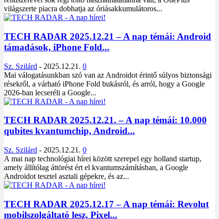
világszerte piacra dobhatja az óriásakkumulátoros...
TECH RADAR 2025.12.21 – A nap témái: Android
támadások, iPhone Fold...
Sz. Szilárd
-
2025.12.21.
0
Mai válogatásunkban szó van az Androidot érintő súlyos biztonsági
résekről, a várható iPhone Fold bukásról, és arról, hogy a Google
2026-ban lecseréli a Google...
TECH RADAR 2025.12.21. – A nap témái: 10.000
qubites kvantumchip, Android...
Sz. Szilárd
-
2025.12.21.
0
A mai nap technológiai hírei között szerepel egy holland startup,
amely állítólag áttörést ért el kvantumszámításban, a Google
Androidot tesztel asztali gépekre, és az...
TECH RADAR 2025.12.17 – A nap témái: Revolut
mobilszolgáltató lesz, Pixel...