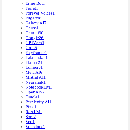
Ernie Bot
1
Ferret
1
Forever Voices
1
Fugatto
8
Galaxy AI
7
Gauss
1
Gemini
30
Google
26
GPTZero
1
Grok
5
Keyframer
1
Lalaland.ai
1
Llama 2
1
Lumiere
1
Meta AI
6
Mistral AI
1
Neuralink
1
NotebookLM
1
OpenAI
52
Oracle
1
Perplexity AI
1
Pixie
1
ReALM
1
Sora
2
Veo
1
Voicebox
1