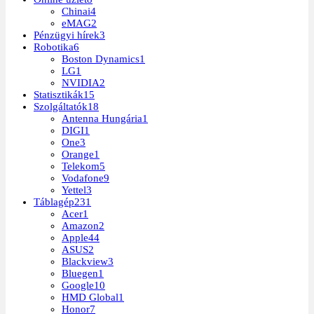
Chinai
4
eMAG
2
Pénzügyi hírek
3
Robotika
6
Boston Dynamics
1
LG
1
NVIDIA
2
Statisztikák
15
Szolgáltatók
18
Antenna Hungária
1
DIGI
1
One
3
Orange
1
Telekom
5
Vodafone
9
Yettel
3
Táblagép
231
Acer
1
Amazon
2
Apple
44
ASUS
2
Blackview
3
Bluegen
1
Google
10
HMD Global
1
Honor
7