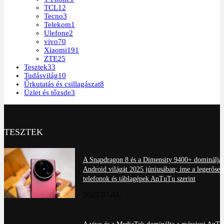
TCL
12
Tecno
3
Telekom
1
Ulefone
2
vivo
70
Xiaomi
191
ZTE
25
Tesztek
33
Tudásvilág
10
Űrkutatás és csillagászat
8
Üzlet és tőzsde
3
TESZTEK
A Snapdragon 8 és a Dimensity 9400+ dominálja 
Android világát 2025 júniusában; íme a legerőseb
telefonok és táblagépek AnTuTu szerint
2025.07.04.