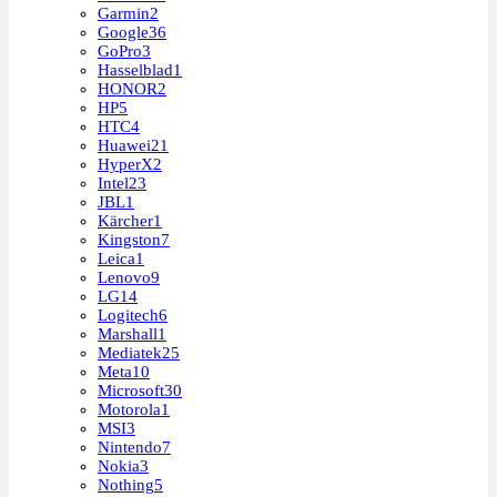
Garmin
2
Google
36
GoPro
3
Hasselblad
1
HONOR
2
HP
5
HTC
4
Huawei
21
HyperX
2
Intel
23
JBL
1
Kärcher
1
Kingston
7
Leica
1
Lenovo
9
LG
14
Logitech
6
Marshall
1
Mediatek
25
Meta
10
Microsoft
30
Motorola
1
MSI
3
Nintendo
7
Nokia
3
Nothing
5