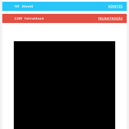
101
Követő
KÖVETÉS
2,589
Feliratkozó
FELIRATKOZÁS