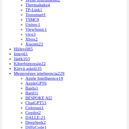
Texas Instruments
2
Thermaltake
4
TP-Link
1
Tronsmart
1
TSMC
9
Unisoc
1
ViewSonic
1
vivo
3
Xbox
2
Xiaomi
22
Hírlevél
85
Interjú
1
Játék
103
Kiberbiztonság
22
Kütyü ajánló
35
Mesterséges inteligencia
229
Apple Intelligence
19
AppleGPT
6
Baidu
1
Bard
11
BESPOKE AI
2
ChatGPT
53
Colossus
1
Copilot
2
DALLE-2
1
DeepSeek
2
DiffuCode
1