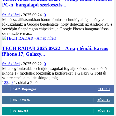
PC-n, hangalapú szerkesztés...
Sz. Szilárd
-
2025.09.24.
0
Mai összeállításunkban három fontos technológiai fejleményre
fókuszálunk: a Google bejelentette, hogy dolgozik az Android PC-s
verzióján Snapdragon chipekkel, a Google Photos hangutasításos
szerkesztése már...
TECH RADAR 2025.09.22 – A nap témái: karcos
iPhone 17, Galaxy...
Sz. Szilárd
-
2025.09.22.
0
Ma a legfontosabb tech újdonságokat foglaljuk össze: karcolódó
iPhone 17 modellek borzolják a kedélyeket, a Galaxy G Fold új
szintre emeli a multitaskingot, míg...
1
2
3
...
7
1. oldal a 7-ból
3,452
Rajongók
TETSZIK
412
Követő
KÖVETÉS
59
Követő
KÖVETÉS