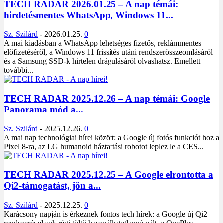
TECH RADAR 2026.01.25 – A nap témái:
hirdetésmentes WhatsApp, Windows 11...
Sz. Szilárd
-
2026.01.25.
0
A mai kiadásban a WhatsApp lehetséges fizetős, reklámmentes
előfizetéséről, a Windows 11 frissítés utáni rendszerösszeomlásáról
és a Samsung SSD-k hirtelen drágulásáról olvashatsz. Emellett
további...
TECH RADAR 2025.12.26 – A nap témái: Google
Panorama mód a...
Sz. Szilárd
-
2025.12.26.
0
A mai nap technológiai hírei között: a Google új fotós funkciót hoz a
Pixel 8-ra, az LG humanoid háztartási robotot leplez le a CES...
TECH RADAR 2025.12.25 – A Google elrontotta a
Qi2-támogatást, jön a...
Sz. Szilárd
-
2025.12.25.
0
Karácsony napján is érkeznek fontos tech hírek: a Google új Qi2
rendszerével sok régi töltő használhatatlanná vált, a OnePlus