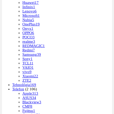
Huawei
17
Infinix
1
Lenovo
6
Microsoft
1
Nubia
5
OnePlus
19
Onyx
1
OPPO
6
POCO
3
realme
3
REDMAGIC
1
Redmi
7
Samsung
39
Sony
1
TCL
11
VAIO
1
vivo
9
Xiaomi
22
ZTE
2
Tehnológia
169
Telefon
(2 106)
Apple
313
ASUS
34
Blackview
3
CMF
8
Fujitsu
1