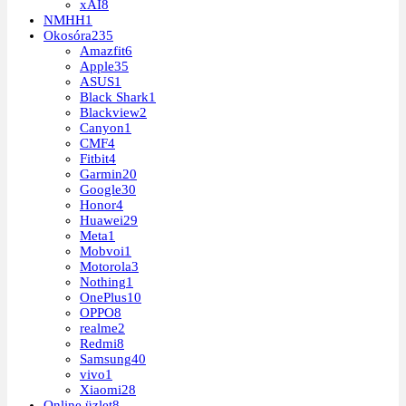
xAI
8
NMHH
1
Okosóra
235
Amazfit
6
Apple
35
ASUS
1
Black Shark
1
Blackview
2
Canyon
1
CMF
4
Fitbit
4
Garmin
20
Google
30
Honor
4
Huawei
29
Meta
1
Mobvoi
1
Motorola
3
Nothing
1
OnePlus
10
OPPO
8
realme
2
Redmi
8
Samsung
40
vivo
1
Xiaomi
28
Online üzlet
8