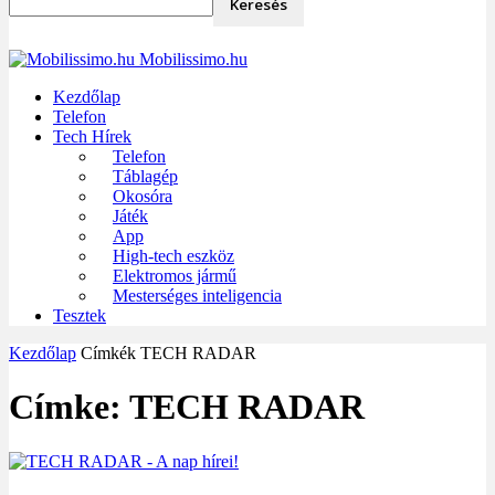
Mobilissimo.hu
Kezdőlap
Telefon
Tech Hírek
Telefon
Táblagép
Okosóra
Játék
App
High-tech eszköz
Elektromos jármű
Mesterséges inteligencia
Tesztek
Kezdőlap
Címkék
TECH RADAR
Címke: TECH RADAR