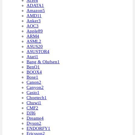
Acer
4
ADATA
1
Amazon
5
AMD
11
Anker
3
AOC
3
Apple
89
ARM
4
ASML
2
ASUS
20
ASUSTOR
4
Atari
1
Bang & Olufsen
1
BenQ
1
BOOX
4
Bose
1
Canon
2
Canyon
2
Casio
1
Choetech
1
Chuwi
1
CMF
2
DJI
6
Dreame
4
Dyson
2
ENDORFY
1
Ericsson
2