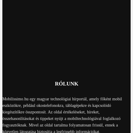
RÓLUNK
Mobilissimo.hu egy magyar technológiai hírportál, amely főként mobil
eszközökre, például okostelefonokra, táblagépekre és kapcsolódó
kiegészítőkre összpontosít. Az oldal értékeléseket, híreket,
összehasonlításokat és tippeket nyújt a mobiltechnológiával foglalkozó
fogyasztóknak. Mivel az oldal tartalma folyamatosan frissül, ennek a
közvetlen látogatása biztosítja a legfrissebb információkat.