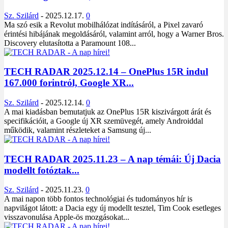
Sz. Szilárd
-
2025.12.17.
0
Ma szó esik a Revolut mobilhálózat indításáról, a Pixel zavaró
érintési hibájának megoldásáról, valamint arról, hogy a Warner Bros.
Discovery elutasította a Paramount 108...
TECH RADAR 2025.12.14 – OnePlus 15R indul
167.000 forintról, Google XR...
Sz. Szilárd
-
2025.12.14.
0
A mai kiadásban bemutatjuk az OnePlus 15R kiszivárgott árát és
specifikációit, a Google új XR szemüvegét, amely Androiddal
működik, valamint részleteket a Samsung új...
TECH RADAR 2025.11.23 – A nap témái: Új Dacia
modellt fotóztak...
Sz. Szilárd
-
2025.11.23.
0
A mai napon több fontos technológiai és tudományos hír is
napvilágot látott: a Dacia egy új modellt tesztel, Tim Cook esetleges
visszavonulása Apple-ös mozgásokat...