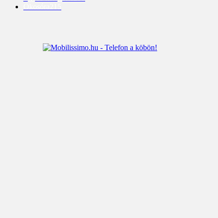
Okosóra
215