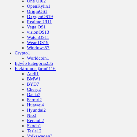
One UI
62
OpenKylin
1
OriginOS
1
OxygenOS
19
Realme UI
11
Vega OS
1
visionOS
13
WatchOS
11
Wear OS
19
Windows
57
Crypto
1
Worldcoin
1
Egyéb kategória
235
Elektromos jármű
116
Audi
1
BMW
1
BYD
7
Chery
2
Dacia
7
Ferrari
2
Huawei
4
Hyundai
2
Nio
3
Renault
2
Skoda
1
Tesla
12
Volkswagen
3