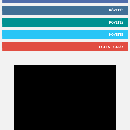
412
Követő
KÖVETÉS
59
Követő
KÖVETÉS
101
Követő
KÖVETÉS
2,589
Feliratkozó
FELIRATKOZÁS