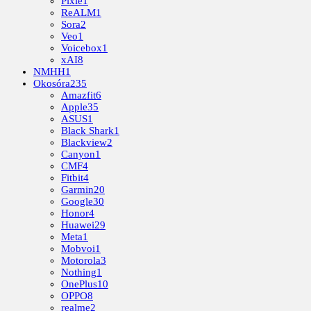
Pixie
1
ReALM
1
Sora
2
Veo
1
Voicebox
1
xAI
8
NMHH
1
Okosóra
235
Amazfit
6
Apple
35
ASUS
1
Black Shark
1
Blackview
2
Canyon
1
CMF
4
Fitbit
4
Garmin
20
Google
30
Honor
4
Huawei
29
Meta
1
Mobvoi
1
Motorola
3
Nothing
1
OnePlus
10
OPPO
8
realme
2