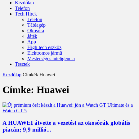
Kezdőlap
Telefon
Tech Hírek
Telefon
Táblagép
Okosóra
Játék
App
High-tech eszköz
Elektromos jármű
Mesterséges inteligencia
Tesztek
Kezdőlap
Címkék
Huawei
Címke: Huawei
A HUAWEI átvette a vezetést az okosórák globális
piacán; 9,9 millió...