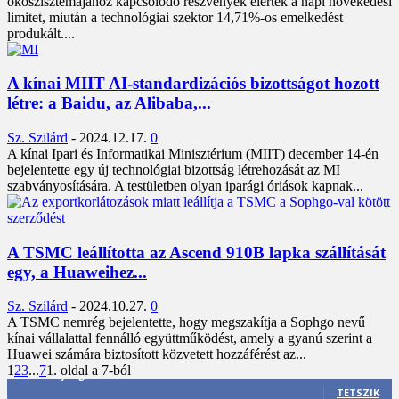
ökoszisztémájához kapcsolódó részvények elérték a napi növekedési
limitet, miután a technológiai szektor 14,71%-os emelkedést
produkált....
A kínai MIIT AI-standardizációs bizottságot hozott
létre: a Baidu, az Alibaba,...
Sz. Szilárd
-
2024.12.17.
0
A kínai Ipari és Informatikai Minisztérium (MIIT) december 14-én
bejelentette egy új technológiai bizottság létrehozását az MI
szabványosítására. A testületben olyan iparági óriások kapnak...
A TSMC leállította az Ascend 910B lapka szállítását
egy, a Huaweihez...
Sz. Szilárd
-
2024.10.27.
0
A TSMC nemrég bejelentette, hogy megszakítja a Sophgo nevű
kínai vállalattal fennálló együttműködést, amely a gyanú szerint a
Huawei számára biztosított közvetett hozzáférést az...
1
2
3
...
7
1. oldal a 7-ból
3,452
Rajongók
TETSZIK