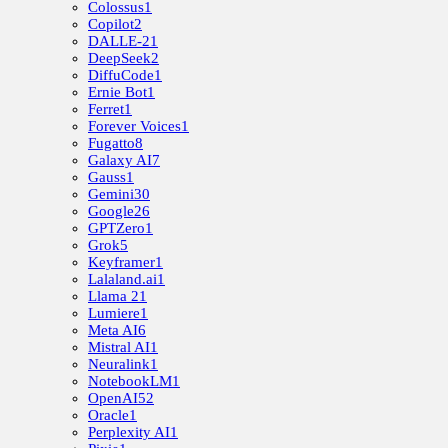
Colossus
1
Copilot
2
DALLE-2
1
DeepSeek
2
DiffuCode
1
Ernie Bot
1
Ferret
1
Forever Voices
1
Fugatto
8
Galaxy AI
7
Gauss
1
Gemini
30
Google
26
GPTZero
1
Grok
5
Keyframer
1
Lalaland.ai
1
Llama 2
1
Lumiere
1
Meta AI
6
Mistral AI
1
Neuralink
1
NotebookLM
1
OpenAI
52
Oracle
1
Perplexity AI
1