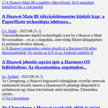
A Huawei Mate 80 tükröződésmentes kijelzőt kap; a
PaperMatte technológia telefonra...
Gy. Rádó
-
2025.08.21.
0
Tükröződésmentes kijelző technológiát vezet be a Huawei a Mate
80 sorozatban – ez az a megoldás, amit eddig főként táblagépeken
és prémium tévéken láttunk,...
A Huawei jelentős ugrást ígér a HarmonyOS
fejlődésében; Az ökoszisztéma szeptember...
Sz. Szilárd
-
2025.08.16.
0
Yu Chengdong, a Huawei fogyasztói üzletágának vezetője nemcsak
eladásokról beszélt, hanem a HarmonyOS jelenlegi állapotáról is
nyilatkozott egy kínai televíziónak adott interjúban. Elmondása
szerint...
Yu Chengdong a Huawei szankciók előtti és utáni