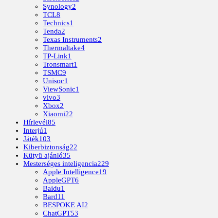
Synology
2
TCL
8
Technics
1
Tenda
2
Texas Instruments
2
Thermaltake
4
TP-Link
1
Tronsmart
1
TSMC
9
Unisoc
1
ViewSonic
1
vivo
3
Xbox
2
Xiaomi
22
Hírlevél
85
Interjú
1
Játék
103
Kiberbiztonság
22
Kütyü ajánló
35
Mesterséges inteligencia
229
Apple Intelligence
19
AppleGPT
6
Baidu
1
Bard
11
BESPOKE AI
2
ChatGPT
53