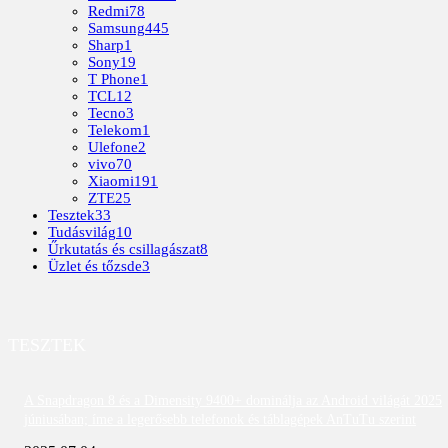
Redmi
78
Samsung
445
Sharp
1
Sony
19
T Phone
1
TCL
12
Tecno
3
Telekom
1
Ulefone
2
vivo
70
Xiaomi
191
ZTE
25
Tesztek
33
Tudásvilág
10
Űrkutatás és csillagászat
8
Üzlet és tőzsde
3
TESZTEK
A Snapdragon 8 és a Dimensity 9400+ dominálja az Android világát 2025
júniusában; íme a legerősebb telefonok és táblagépek AnTuTu szerint