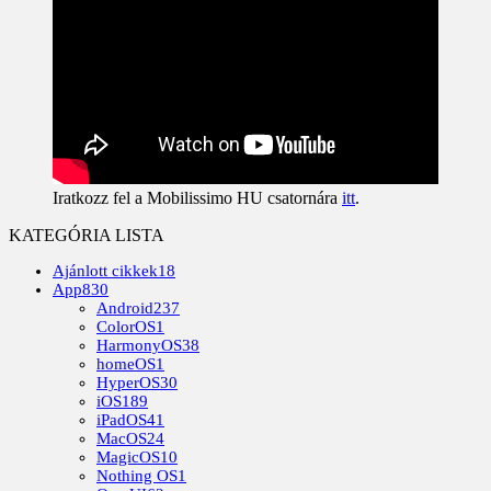
Iratkozz fel a Mobilissimo HU csatornára
itt
.
KATEGÓRIA LISTA
Ajánlott cikkek
18
App
830
Android
237
ColorOS
1
HarmonyOS
38
homeOS
1
HyperOS
30
iOS
189
iPadOS
41
MacOS
24
MagicOS
10
Nothing OS
1