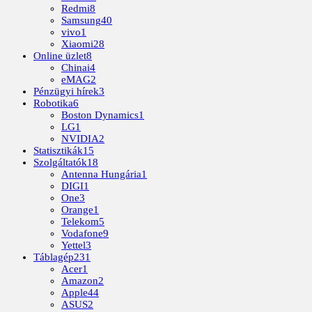
Redmi
8
Samsung
40
vivo
1
Xiaomi
28
Online üzlet
8
Chinai
4
eMAG
2
Pénzügyi hírek
3
Robotika
6
Boston Dynamics
1
LG
1
NVIDIA
2
Statisztikák
15
Szolgáltatók
18
Antenna Hungária
1
DIGI
1
One
3
Orange
1
Telekom
5
Vodafone
9
Yettel
3
Táblagép
231
Acer
1
Amazon
2
Apple
44
ASUS
2