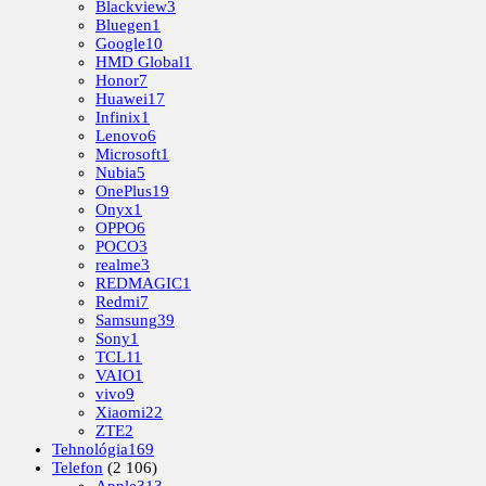
Blackview
3
Bluegen
1
Google
10
HMD Global
1
Honor
7
Huawei
17
Infinix
1
Lenovo
6
Microsoft
1
Nubia
5
OnePlus
19
Onyx
1
OPPO
6
POCO
3
realme
3
REDMAGIC
1
Redmi
7
Samsung
39
Sony
1
TCL
11
VAIO
1
vivo
9
Xiaomi
22
ZTE
2
Tehnológia
169
Telefon
(2 106)