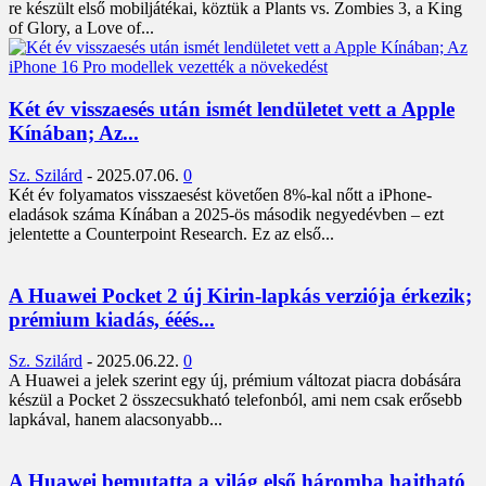
re készült első mobiljátékai, köztük a Plants vs. Zombies 3, a King
of Glory, a Love of...
Két év visszaesés után ismét lendületet vett a Apple
Kínában; Az...
Sz. Szilárd
-
2025.07.06.
0
Két év folyamatos visszaesést követően 8%-kal nőtt a iPhone-
eladások száma Kínában a 2025-ös második negyedévben – ezt
jelentette a Counterpoint Research. Ez az első...
A Huawei Pocket 2 új Kirin-lapkás verziója érkezik;
prémium kiadás, ééés...
Sz. Szilárd
-
2025.06.22.
0
A Huawei a jelek szerint egy új, prémium változat piacra dobására
készül a Pocket 2 összecsukható telefonból, ami nem csak erősebb
lapkával, hanem alacsonyabb...
A Huawei bemutatta a világ első háromba hajtható