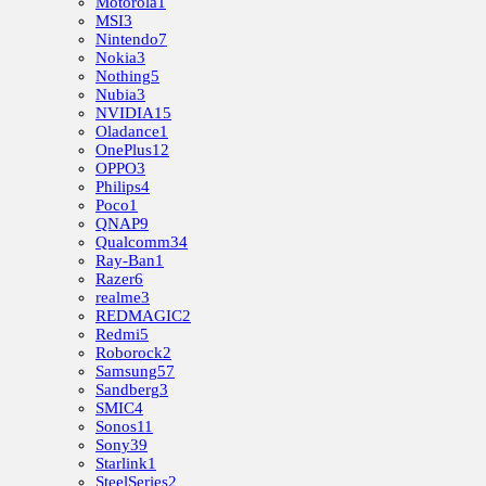
Motorola
1
MSI
3
Nintendo
7
Nokia
3
Nothing
5
Nubia
3
NVIDIA
15
Oladance
1
OnePlus
12
OPPO
3
Philips
4
Poco
1
QNAP
9
Qualcomm
34
Ray-Ban
1
Razer
6
realme
3
REDMAGIC
2
Redmi
5
Roborock
2
Samsung
57
Sandberg
3
SMIC
4
Sonos
11
Sony
39
Starlink
1
SteelSeries
2