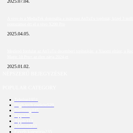
2025.07.04.
A vivo és a MediaTek dominálta a márciusi AnTuTu toplistát; közel 3 mill
pontszámot ért el a vivo X200 Pro
2025.04.05.
Meglepő fordulat az AnTuTu decemberi toplistáján: a Xiaomi eltűnt, a Re
Magic 10 Pro+ az élen zárja 2024-et
2025.01.02.
NÉPSZERŰ BEJEGYZÉSEK
POPULAR CATEGORY
Telefon
1951
High-tech eszköz
529
Samsung
445
App
428
Apple
313
Android
237
Egyéb kategória
235