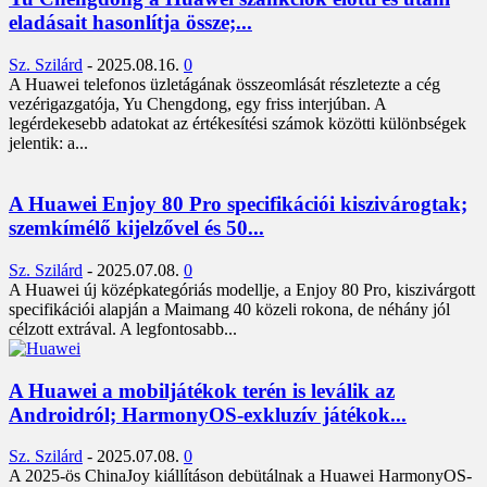
eladásait hasonlítja össze;...
Sz. Szilárd
-
2025.08.16.
0
A Huawei telefonos üzletágának összeomlását részletezte a cég
vezérigazgatója, Yu Chengdong, egy friss interjúban. A
legérdekesebb adatokat az értékesítési számok közötti különbségek
jelentik: a...
A Huawei Enjoy 80 Pro specifikációi kiszivárogtak;
szemkímélő kijelzővel és 50...
Sz. Szilárd
-
2025.07.08.
0
A Huawei új középkategóriás modellje, a Enjoy 80 Pro, kiszivárgott
specifikációi alapján a Maimang 40 közeli rokona, de néhány jól
célzott extrával. A legfontosabb...
A Huawei a mobiljátékok terén is leválik az
Androidról; HarmonyOS-exkluzív játékok...
Sz. Szilárd
-
2025.07.08.
0
A 2025-ös ChinaJoy kiállításon debütálnak a Huawei HarmonyOS-