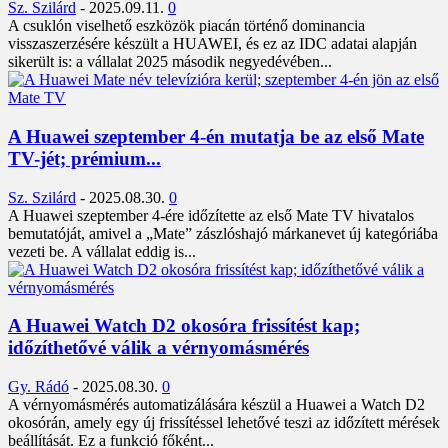
Sz. Szilárd
-
2025.09.11.
0
A csuklón viselhető eszközök piacán történő dominancia
visszaszerzésére készült a HUAWEI, és ez az IDC adatai alapján
sikerült is: a vállalat 2025 második negyedévében...
A Huawei szeptember 4-én mutatja be az első Mate
TV-jét; prémium...
Sz. Szilárd
-
2025.08.30.
0
A Huawei szeptember 4-ére időzítette az első Mate TV hivatalos
bemutatóját, amivel a „Mate” zászlóshajó márkanevet új kategóriába
vezeti be. A vállalat eddig is...
A Huawei Watch D2 okosóra frissítést kap;
időzíthetővé válik a vérnyomásmérés
Gy. Rádó
-
2025.08.30.
0
A vérnyomásmérés automatizálására készül a Huawei a Watch D2
okosórán, amely egy új frissítéssel lehetővé teszi az időzített mérések
beállítását. Ez a funkció főként...