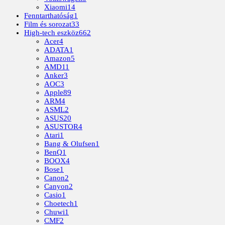
Xiaomi
14
Fenntarthatóság
1
Film és sorozat
33
High-tech eszköz
662
Acer
4
ADATA
1
Amazon
5
AMD
11
Anker
3
AOC
3
Apple
89
ARM
4
ASML
2
ASUS
20
ASUSTOR
4
Atari
1
Bang & Olufsen
1
BenQ
1
BOOX
4
Bose
1
Canon
2
Canyon
2
Casio
1
Choetech
1
Chuwi
1
CMF
2