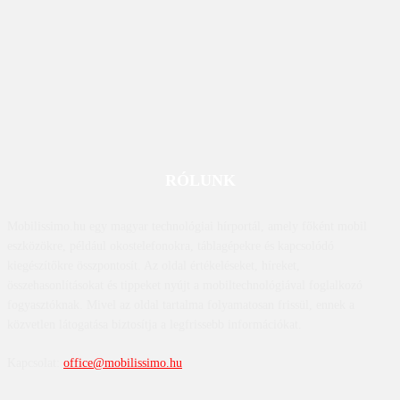
RÓLUNK
Mobilissimo.hu egy magyar technológiai hírportál, amely főként mobil
eszközökre, például okostelefonokra, táblagépekre és kapcsolódó
kiegészítőkre összpontosít. Az oldal értékeléseket, híreket,
összehasonlításokat és tippeket nyújt a mobiltechnológiával foglalkozó
fogyasztóknak. Mivel az oldal tartalma folyamatosan frissül, ennek a
közvetlen látogatása biztosítja a legfrissebb információkat.
Kapcsolat:
office@mobilissimo.hu