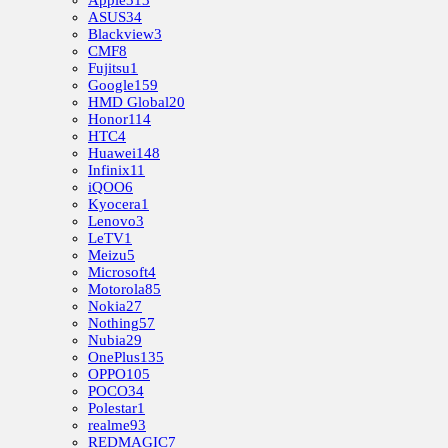
Apple
313
ASUS
34
Blackview
3
CMF
8
Fujitsu
1
Google
159
HMD Global
20
Honor
114
HTC
4
Huawei
148
Infinix
11
iQOO
6
Kyocera
1
Lenovo
3
LeTV
1
Meizu
5
Microsoft
4
Motorola
85
Nokia
27
Nothing
57
Nubia
29
OnePlus
135
OPPO
105
POCO
34
Polestar
1
realme
93
REDMAGIC
7