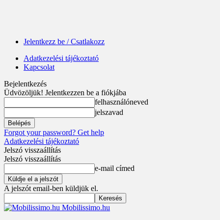
Jelentkezz be / Csatlakozz
Adatkezelési tájékoztató
Kapcsolat
Bejelentkezés
Üdvözöljük! Jelentkezzen be a fiókjába
felhasználóneved
jelszavad
Forgot your password? Get help
Adatkezelési tájékoztató
Jelszó visszaállítás
Jelszó visszaállítás
e-mail címed
A jelszót email-ben küldjük el.
Mobilissimo.hu