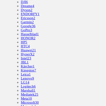
DJI
6
Dreame
4
Dyson
2
ENDORFY
1
Ericsson
2
Garmin
2
Google
36
GoPro
3
Hasselblad
1
HONOR
2
HP
5
HTC
4
Huawei
21
HyperX
2
Intel
23
JBL
1
Kärcher
1
Kingston
7
Leica
1
Lenovo
9
LG
14
Logitech
6
Marshall
1
Mediatek
25
Meta
10
Microsoft
30