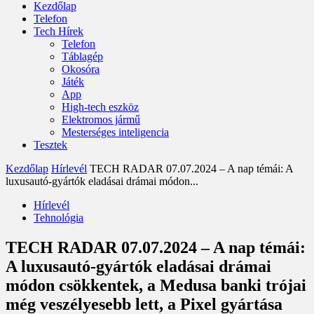
Kezdőlap
Telefon
Tech Hírek
Telefon
Táblagép
Okosóra
Játék
App
High-tech eszköz
Elektromos jármű
Mesterséges inteligencia
Tesztek
Kezdőlap
Hírlevél
TECH RADAR 07.07.2024 – A nap témái: A
luxusautó-gyártók eladásai drámai módon...
Hírlevél
Tehnológia
TECH RADAR 07.07.2024 – A nap témái:
A luxusautó-gyártók eladásai drámai
módon csökkentek, a Medusa banki trójai
még veszélyesebb lett, a Pixel gyártása