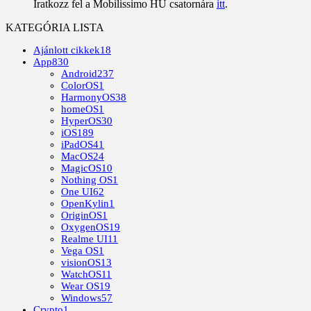
Iratkozz fel a Mobilissimo HU csatornára
itt
.
KATEGÓRIA LISTA
Ajánlott cikkek
18
App
830
Android
237
ColorOS
1
HarmonyOS
38
homeOS
1
HyperOS
30
iOS
189
iPadOS
41
MacOS
24
MagicOS
10
Nothing OS
1
One UI
62
OpenKylin
1
OriginOS
1
OxygenOS
19
Realme UI
11
Vega OS
1
visionOS
13
WatchOS
11
Wear OS
19
Windows
57
Crypto
1