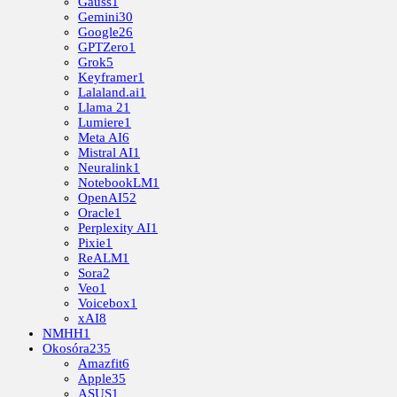
Gauss
1
Gemini
30
Google
26
GPTZero
1
Grok
5
Keyframer
1
Lalaland.ai
1
Llama 2
1
Lumiere
1
Meta AI
6
Mistral AI
1
Neuralink
1
NotebookLM
1
OpenAI
52
Oracle
1
Perplexity AI
1
Pixie
1
ReALM
1
Sora
2
Veo
1
Voicebox
1
xAI
8
NMHH
1
Okosóra
235
Amazfit
6
Apple
35
ASUS
1