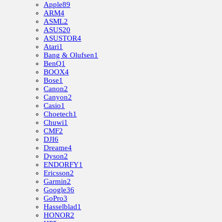
Apple
89
ARM
4
ASML
2
ASUS
20
ASUSTOR
4
Atari
1
Bang & Olufsen
1
BenQ
1
BOOX
4
Bose
1
Canon
2
Canyon
2
Casio
1
Choetech
1
Chuwi
1
CMF
2
DJI
6
Dreame
4
Dyson
2
ENDORFY
1
Ericsson
2
Garmin
2
Google
36
GoPro
3
Hasselblad
1
HONOR
2