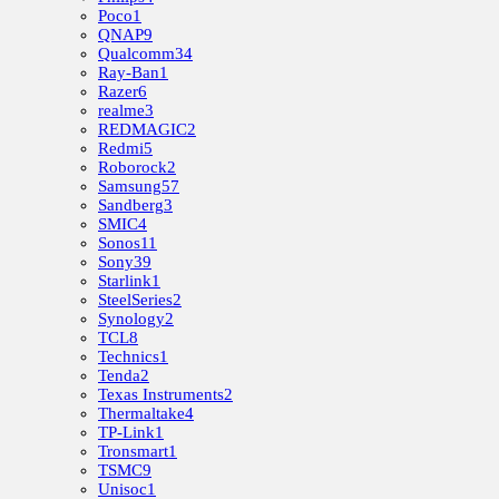
Poco
1
QNAP
9
Qualcomm
34
Ray-Ban
1
Razer
6
realme
3
REDMAGIC
2
Redmi
5
Roborock
2
Samsung
57
Sandberg
3
SMIC
4
Sonos
11
Sony
39
Starlink
1
SteelSeries
2
Synology
2
TCL
8
Technics
1
Tenda
2
Texas Instruments
2
Thermaltake
4
TP-Link
1
Tronsmart
1
TSMC
9
Unisoc
1