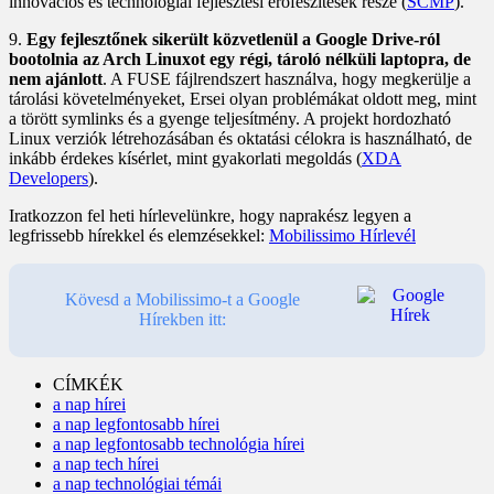
innovációs és technológiai fejlesztési erőfeszítések része (
SCMP
).
9.
Egy fejlesztőnek sikerült közvetlenül a Google Drive-ról
bootolnia az Arch Linuxot egy régi, tároló nélküli laptopra, de
nem ajánlott
. A FUSE fájlrendszert használva, hogy megkerülje a
tárolási követelményeket, Ersei olyan problémákat oldott meg, mint
a törött symlinks és a gyenge teljesítmény. A projekt hordozható
Linux verziók létrehozásában és oktatási célokra is használható, de
inkább érdekes kísérlet, mint gyakorlati megoldás (
XDA
Developers
).
Iratkozzon fel heti hírlevelünkre, hogy naprakész legyen a
legfrissebb hírekkel és elemzésekkel:
Mobilissimo Hírlevél
Kövesd a Mobilissimo-t a Google
Hírekben itt:
CÍMKÉK
a nap hírei
a nap legfontosabb hírei
a nap legfontosabb technológia hírei
a nap tech hírei
a nap technológiai témái