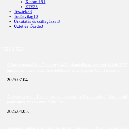
Xiaomi
191
ZTE
25
Tesztek
33
Tudásvilág
10
Űrkutatás és csillagászat
8
Üzlet és tőzsde
3
TESZTEK
A Snapdragon 8 és a Dimensity 9400+ dominálja az Android világát 2025
júniusában; íme a legerősebb telefonok és táblagépek AnTuTu szerint
2025.07.04.
A vivo és a MediaTek dominálta a márciusi AnTuTu toplistát; közel 3 mill
pontszámot ért el a vivo X200 Pro
2025.04.05.
Meglepő fordulat az AnTuTu decemberi toplistáján: a Xiaomi eltűnt, a Re