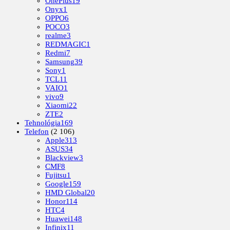
OnePlus
19
Onyx
1
OPPO
6
POCO
3
realme
3
REDMAGIC
1
Redmi
7
Samsung
39
Sony
1
TCL
11
VAIO
1
vivo
9
Xiaomi
22
ZTE
2
Tehnológia
169
Telefon
(2 106)
Apple
313
ASUS
34
Blackview
3
CMF
8
Fujitsu
1
Google
159
HMD Global
20
Honor
114
HTC
4
Huawei
148
Infinix
11