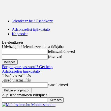
Jelentkezz be / Csatlakozz
Adatkezelési tájékoztató
Kapcsolat
Bejelentkezés
Üdvözöljük! Jelentkezzen be a fiókjába
felhasználóneved
jelszavad
Forgot your password? Get help
Adatkezelési tájékoztató
Jelszó visszaállítás
Jelszó visszaállítás
e-mail címed
A jelszót email-ben küldjük el.
Mobilissimo.hu