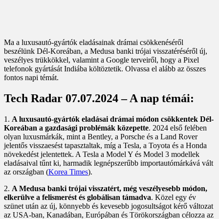
Ma a luxusautó-gyártók eladásainak drámai csökkenéséről
beszélünk Dél-Koreában, a Medusa banki trójai visszatéréséről új,
veszélyes trükkökkel, valamint a Google terveiről, hogy a Pixel
telefonok gyártását Indiába költöztetik. Olvassa el alább az összes
fontos napi témát.
Tech Radar 07.07.2024 – A nap témái:
1.
A luxusautó-gyártók eladásai drámai módon csökkentek Dél-
Koreában a gazdasági problémák közepette
. 2024 első felében
olyan luxusmárkák, mint a Bentley, a Porsche és a Land Rover
jelentős visszaesést tapasztaltak, míg a Tesla, a Toyota és a Honda
növekedést jelentettek. A Tesla a Model Y és Model 3 modellek
eladásaival tűnt ki, harmadik legnépszerűbb importautómárkává vált
az országban (
Korea Times
).
2.
A Medusa banki trójai visszatért, még veszélyesebb módon,
elkerülve a felismerést és globálisan támadva
. Közel egy év
szünet után az új, könnyebb és kevesebb jogosultságot kérő változat
az USA-ban, Kanadában, Európában és Törökországban célozza az