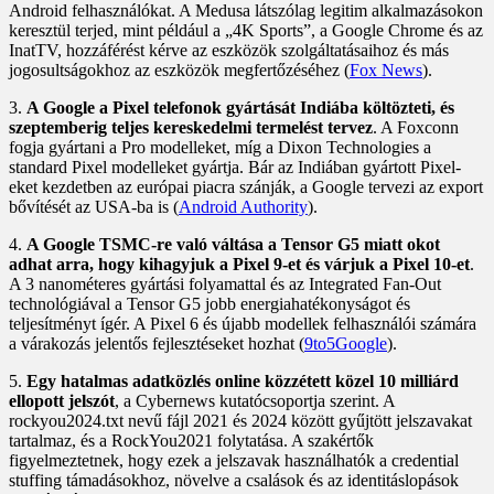
Android felhasználókat. A Medusa látszólag legitim alkalmazásokon
keresztül terjed, mint például a „4K Sports”, a Google Chrome és az
InatTV, hozzáférést kérve az eszközök szolgáltatásaihoz és más
jogosultságokhoz az eszközök megfertőzéséhez (
Fox News
).
3.
A Google a Pixel telefonok gyártását Indiába költözteti, és
szeptemberig teljes kereskedelmi termelést tervez
. A Foxconn
fogja gyártani a Pro modelleket, míg a Dixon Technologies a
standard Pixel modelleket gyártja. Bár az Indiában gyártott Pixel-
eket kezdetben az európai piacra szánják, a Google tervezi az export
bővítését az USA-ba is (
Android Authority
).
4.
A Google TSMC-re való váltása a Tensor G5 miatt okot
adhat arra, hogy kihagyjuk a Pixel 9-et és várjuk a Pixel 10-et
.
A 3 nanométeres gyártási folyamattal és az Integrated Fan-Out
technológiával a Tensor G5 jobb energiahatékonyságot és
teljesítményt ígér. A Pixel 6 és újabb modellek felhasználói számára
a várakozás jelentős fejlesztéseket hozhat (
9to5Google
).
5.
Egy hatalmas adatközlés online közzétett közel 10 milliárd
ellopott jelszót
, a Cybernews kutatócsoportja szerint. A
rockyou2024.txt nevű fájl 2021 és 2024 között gyűjtött jelszavakat
tartalmaz, és a RockYou2021 folytatása. A szakértők
figyelmeztetnek, hogy ezek a jelszavak használhatók a credential
stuffing támadásokhoz, növelve a csalások és az identitáslopások