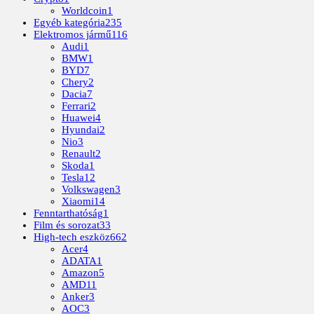
Worldcoin
1
Egyéb kategória
235
Elektromos jármű
116
Audi
1
BMW
1
BYD
7
Chery
2
Dacia
7
Ferrari
2
Huawei
4
Hyundai
2
Nio
3
Renault
2
Skoda
1
Tesla
12
Volkswagen
3
Xiaomi
14
Fenntarthatóság
1
Film és sorozat
33
High-tech eszköz
662
Acer
4
ADATA
1
Amazon
5
AMD
11
Anker
3
AOC
3