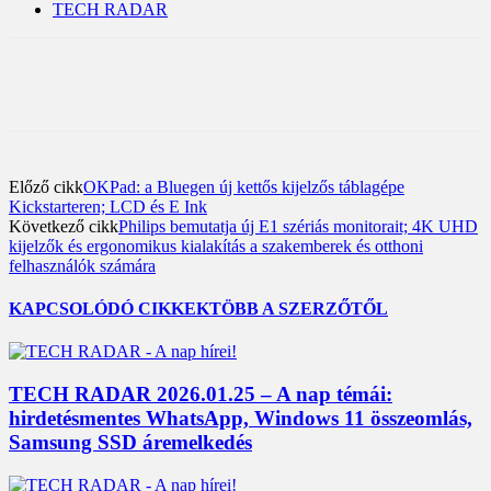
TECH RADAR
Előző cikk
OKPad: a Bluegen új kettős kijelzős táblagépe
Kickstarteren; LCD és E Ink
Következő cikk
Philips bemutatja új E1 szériás monitorait; 4K UHD
kijelzők és ergonomikus kialakítás a szakemberek és otthoni
felhasználók számára
KAPCSOLÓDÓ CIKKEK
TÖBB A SZERZŐTŐL
TECH RADAR 2026.01.25 – A nap témái:
hirdetésmentes WhatsApp, Windows 11 összeomlás,
Samsung SSD áremelkedés