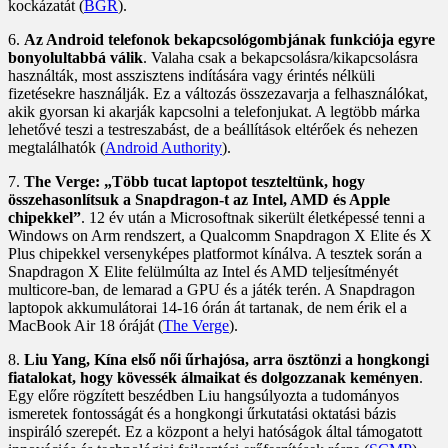
kockázatát (
BGR
).
6.
Az Android telefonok bekapcsológombjának funkciója egyre
bonyolultabbá válik
. Valaha csak a bekapcsolásra/kikapcsolásra
használták, most asszisztens indítására vagy érintés nélküli
fizetésekre használják. Ez a változás összezavarja a felhasználókat,
akik gyorsan ki akarják kapcsolni a telefonjukat. A legtöbb márka
lehetővé teszi a testreszabást, de a beállítások eltérőek és nehezen
megtalálhatók (
Android Authority
).
7.
The Verge: „Több tucat laptopot teszteltünk, hogy
összehasonlítsuk a Snapdragon-t az Intel, AMD és Apple
chipekkel”
. 12 év után a Microsoftnak sikerült életképessé tenni a
Windows on Arm rendszert, a Qualcomm Snapdragon X Elite és X
Plus chipekkel versenyképes platformot kínálva. A tesztek során a
Snapdragon X Elite felülmúlta az Intel és AMD teljesítményét
multicore-ban, de lemarad a GPU és a játék terén. A Snapdragon
laptopok akkumulátorai 14-16 órán át tartanak, de nem érik el a
MacBook Air 18 óráját (
The Verge
).
8.
Liu Yang, Kína első női űrhajósa, arra ösztönzi a hongkongi
fiatalokat, hogy kövessék álmaikat és dolgozzanak keményen
.
Egy előre rögzített beszédben Liu hangsúlyozta a tudományos
ismeretek fontosságát és a hongkongi űrkutatási oktatási bázis
inspiráló szerepét. Ez a központ a helyi hatóságok által támogatott