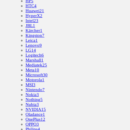
HP
5
HTC
4
Huawei
21
HyperX
2
Intel
23
JBL
1
Kärcher
1
Kingston
7
Leica
1
Lenovo
9
LG
14
Logitech
6
Marshall
1
Mediatek
25
Meta
10
Microsoft
30
Motorola
1
MSI
3
Nintendo
7
Nokia
3
Nothing
5
Nubia
3
NVIDIA
15
Oladance
1
OnePlus
12
OPPO
3
Philips
4