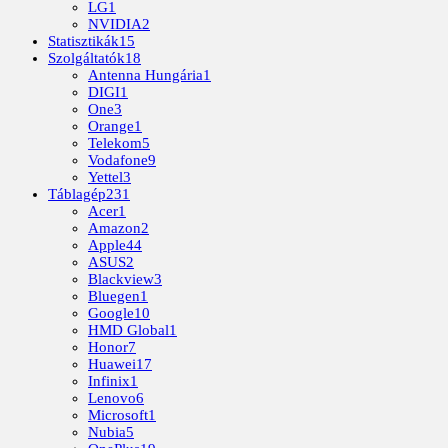
LG
1
NVIDIA
2
Statisztikák
15
Szolgáltatók
18
Antenna Hungária
1
DIGI
1
One
3
Orange
1
Telekom
5
Vodafone
9
Yettel
3
Táblagép
231
Acer
1
Amazon
2
Apple
44
ASUS
2
Blackview
3
Bluegen
1
Google
10
HMD Global
1
Honor
7
Huawei
17
Infinix
1
Lenovo
6
Microsoft
1
Nubia
5