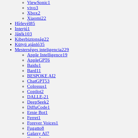
ViewSonic
1
vivo
3
Xbox
2
Xiaomi
22
Hírlevél
85
Interjú
1
Játék
103
Kiberbiztonság
22
Kütyü ajánló
35
Mesterséges inteligencia
229
Apple Intelligence
19
AppleGPT
6
Baidu
1
Bard
11
BESPOKE AI
2
ChatGPT
53
Colossus
1
Copilot
2
DALLE-2
1
DeepSeek
2
DiffuCode
1
Ernie Bot
1
Ferret
1
Forever Voices
1
Fugatto
8
Galaxy AI
7