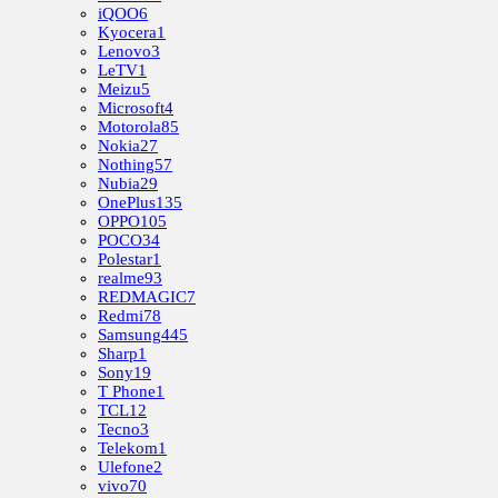
iQOO
6
Kyocera
1
Lenovo
3
LeTV
1
Meizu
5
Microsoft
4
Motorola
85
Nokia
27
Nothing
57
Nubia
29
OnePlus
135
OPPO
105
POCO
34
Polestar
1
realme
93
REDMAGIC
7
Redmi
78
Samsung
445
Sharp
1
Sony
19
T Phone
1
TCL
12
Tecno
3
Telekom
1
Ulefone
2
vivo
70