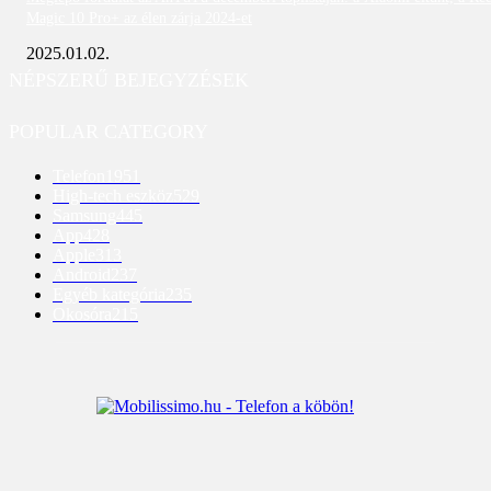
Magic 10 Pro+ az élen zárja 2024-et
2025.01.02.
NÉPSZERŰ BEJEGYZÉSEK
POPULAR CATEGORY
Telefon
1951
High-tech eszköz
529
Samsung
445
App
428
Apple
313
Android
237
Egyéb kategória
235
Okosóra
215