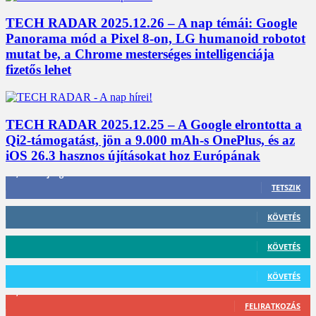
TECH RADAR 2025.12.26 – A nap témái: Google
Panorama mód a Pixel 8-on, LG humanoid robotot
mutat be, a Chrome mesterséges intelligenciája
fizetős lehet
TECH RADAR 2025.12.25 – A Google elrontotta a
Qi2-támogatást, jön a 9.000 mAh-s OnePlus, és az
iOS 26.3 hasznos újításokat hoz Európának
3,452
Rajongók
TETSZIK
412
Követő
KÖVETÉS
59
Követő
KÖVETÉS
101
Követő
KÖVETÉS
2,589
Feliratkozó
FELIRATKOZÁS