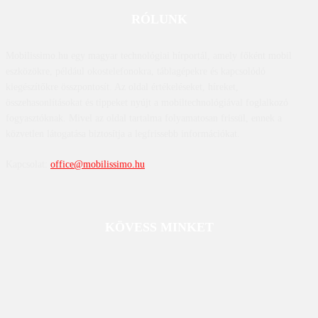
RÓLUNK
Mobilissimo.hu egy magyar technológiai hírportál, amely főként mobil
eszközökre, például okostelefonokra, táblagépekre és kapcsolódó
kiegészítőkre összpontosít. Az oldal értékeléseket, híreket,
összehasonlításokat és tippeket nyújt a mobiltechnológiával foglalkozó
fogyasztóknak. Mivel az oldal tartalma folyamatosan frissül, ennek a
közvetlen látogatása biztosítja a legfrissebb információkat.
Kapcsolat:
office@mobilissimo.hu
KÖVESS MINKET