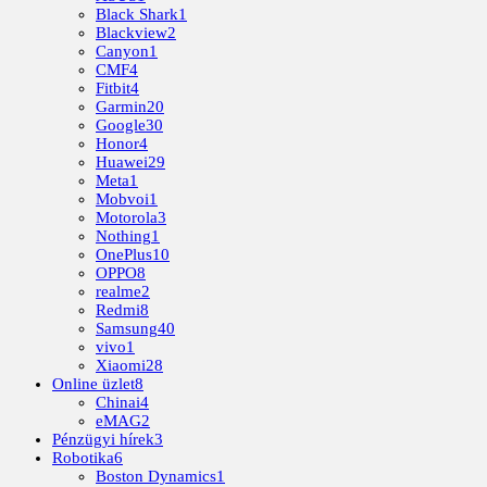
Black Shark
1
Blackview
2
Canyon
1
CMF
4
Fitbit
4
Garmin
20
Google
30
Honor
4
Huawei
29
Meta
1
Mobvoi
1
Motorola
3
Nothing
1
OnePlus
10
OPPO
8
realme
2
Redmi
8
Samsung
40
vivo
1
Xiaomi
28
Online üzlet
8
Chinai
4
eMAG
2
Pénzügyi hírek
3
Robotika
6
Boston Dynamics
1