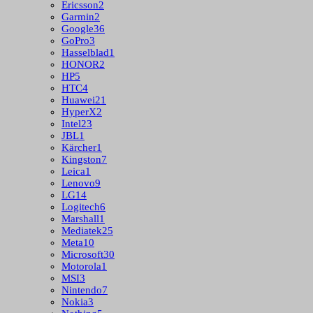
Ericsson
2
Garmin
2
Google
36
GoPro
3
Hasselblad
1
HONOR
2
HP
5
HTC
4
Huawei
21
HyperX
2
Intel
23
JBL
1
Kärcher
1
Kingston
7
Leica
1
Lenovo
9
LG
14
Logitech
6
Marshall
1
Mediatek
25
Meta
10
Microsoft
30
Motorola
1
MSI
3
Nintendo
7
Nokia
3