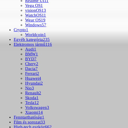
Realme UI
11
Vega OS
1
visionOS
13
WatchOS
11
Wear OS
19
Windows
57
Crypto
1
Worldcoin
1
Egyéb kategória
235
Elektromos jármű
116
Audi
1
BMW
1
BYD
7
Chery
2
Dacia
7
Ferrari
2
Huawei
4
Hyundai
2
Nio
3
Renault
2
Skoda
1
Tesla
12
Volkswagen
3
Xiaomi
14
Fenntarthatóság
1
Film és sorozat
33
High-tech eszköz
662