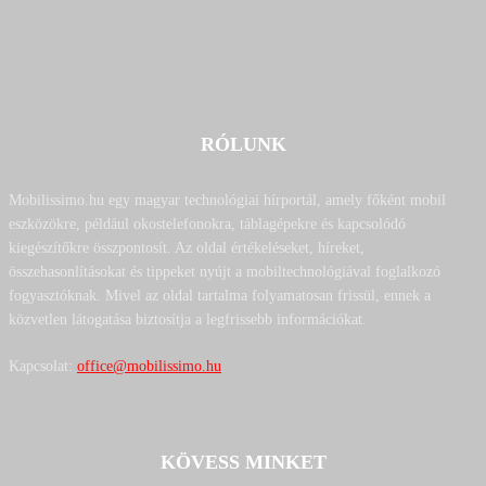
RÓLUNK
Mobilissimo.hu egy magyar technológiai hírportál, amely főként mobil
eszközökre, például okostelefonokra, táblagépekre és kapcsolódó
kiegészítőkre összpontosít. Az oldal értékeléseket, híreket,
összehasonlításokat és tippeket nyújt a mobiltechnológiával foglalkozó
fogyasztóknak. Mivel az oldal tartalma folyamatosan frissül, ennek a
közvetlen látogatása biztosítja a legfrissebb információkat.
Kapcsolat:
office@mobilissimo.hu
KÖVESS MINKET