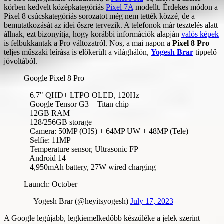
körben kedvelt középkategóriás
Pixel 7A
modellt. Érdekes módon a
Pixel 8 csúcskategóriás sorozatot még nem tették közzé, de a
bemutatkozását az idei őszre tervezik. A telefonok már tesztelés alatt
állnak, ezt bizonyítja, hogy korábbi információk alapján
valós képek
is felbukkantak a Pro változatról. Nos, a mai napon a
Pixel 8 Pro
teljes műszaki leírása is előkerült a világhálón,
Yogesh Brar
tippelő
jóvoltából.
Google Pixel 8 Pro
– 6.7" QHD+ LTPO OLED, 120Hz
– Google Tensor G3 + Titan chip
– 12GB RAM
– 128/256GB storage
– Camera: 50MP (OIS) + 64MP UW + 48MP (Tele)
– Selfie: 11MP
– Temperature sensor, Ultrasonic FP
– Android 14
– 4,950mAh battery, 27W wired charging
Launch: October
— Yogesh Brar (@heyitsyogesh)
July 17, 2023
A Google legújabb, legkiemelkedőbb készüléke a jelek szerint