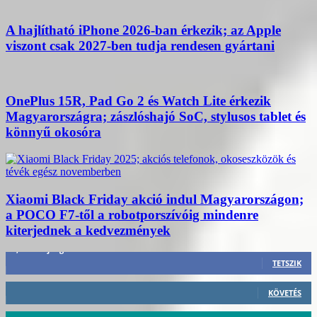
A hajlítható iPhone 2026-ban érkezik; az Apple
viszont csak 2027-ben tudja rendesen gyártani
OnePlus 15R, Pad Go 2 és Watch Lite érkezik
Magyarországra; zászlóshajó SoC, stylusos tablet és
könnyű okosóra
Xiaomi Black Friday akció indul Magyarországon;
a POCO F7-től a robotporszívóig mindenre
kiterjednek a kedvezmények
3,452
Rajongók
TETSZIK
412
Követő
KÖVETÉS
59
Követő