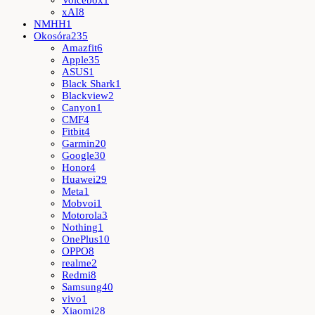
xAI
8
NMHH
1
Okosóra
235
Amazfit
6
Apple
35
ASUS
1
Black Shark
1
Blackview
2
Canyon
1
CMF
4
Fitbit
4
Garmin
20
Google
30
Honor
4
Huawei
29
Meta
1
Mobvoi
1
Motorola
3
Nothing
1
OnePlus
10
OPPO
8
realme
2
Redmi
8
Samsung
40
vivo
1
Xiaomi
28