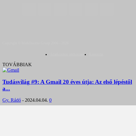
Copyright © Mobilissimo Group 2006 - 2026
Adatkezelési tájékoztató
Kapcsolat
TOVÁBBIAK
Tudásvilág #9: A Gmail 20 éves útja: Az első lépéstől
a...
Gy. Rádó
-
2024.04.04.
0