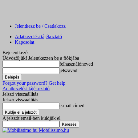
Jelentkezz be / Csatlakozz
Adatkezelési tájékoztató
Kapcsolat
Bejelentkezés
Üdvözöljük! Jelentkezzen be a fiókjába
felhasználóneved
jelszavad
Forgot your password? Get help
Adatkezelési tájékoztató
Jelszó visszaállítás
Jelszó visszaállítás
e-mail címed
A jelszót email-ben küldjük el.
Mobilissimo.hu