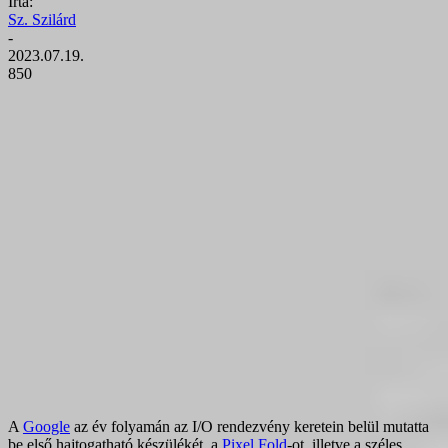
Írta:
Sz. Szilárd
-
2023.07.19.
850
A
Google
az év folyamán az I/O rendezvény keretein belül mutatta
be első hajtogatható készülékét, a
Pixel Fold
-ot, illetve a széles