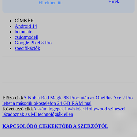
Hírekben itt:
CÍMKÉK
Android 14
bemutató
csúcsmodell
Google Pixel 8 Pro
specifikációk
Előző cikk
A Nubia Red Magic 8S Pro+ után az OnePlus Ace 2 Pro
lehet a második okostelefon 24 GB RAM-mal
Következő cikk
A számítógépek inváziója: Hollywood színészei
lázadoznak az MI technológiák ellen
KAPCSOLÓDÓ CIKKEK
TÖBB A SZERZŐTŐL