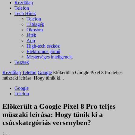
Kezdőlap
Telefon
Tech Hírek
Telefon
Táblagép
Okosóra
Játék
App
High-tech eszköz
Elektromos jármű
Mesterséges inteligencia
Tesztek
Kezdőlap
Telefon
Google
Előkerült a Google Pixel 8 Pro teljes
műszaki leírása: Hogy tűnik ki...
Google
Telefon
Előkerült a Google Pixel 8 Pro teljes
műszaki leírása: Hogy tűnik ki a
csúcskategóriás versenyben?