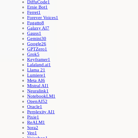
DiffuCode
1
Ernie Bot
1
Ferret
1
Forever Voices
1
Fugatto
8
Galaxy AI
7
Gauss
1
Gemini
30
Google
26
GPTZero
1
Grok
5
Keyframer
1
Lalaland.ai
1
Llama 2
1
Lumiere
1
Meta AI
6
Mistral AI
1
Neuralink
1
NotebookLM
1
OpenAI
52
Oracle
1
Perplexity AI
1
Pixie
1
ReALM
1
Sora
2
Veo
1
Voicebox
1