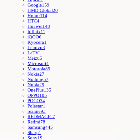
Google
159
HMD Global
20
Honor
114
HTC
4
Huawei
148
Infinix
11
iQOO
6
Kyocera
1
Lenovo
3
LeTV
1
Meizu
5
Microsoft
4
Motorola
85
Nokia
27
Nothing
57
Nubia
29
OnePlus
135
OPPO
105
POCO
34
Polestar
1
realme
93
REDMAGIC
7
Redmi
78
Samsung
445
Sharp
1
Sony
19