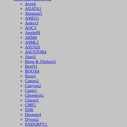
Acer
4
ADATA
1
Amazon
5
AMD
11
Anker
3
AOC
3
Apple
89
ARM
4
ASML
2
ASUS
20
ASUSTOR
4
Atari
1
Bang & Olufsen
1
BenQ
1
BOOX
4
Bose
1
Canon
2
Canyon
2
Casio
1
Choetech
1
Chuwi
1
CMF
2
DJI
6
Dreame
4
Dyson
2
ENDORFY
1