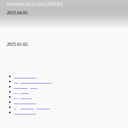
pontszámot ért el a vivo X200 Pro
2025.04.05.
Meglepő fordulat az AnTuTu decemberi toplistáján: a Xiaomi eltűnt, a Re
Magic 10 Pro+ az élen zárja 2024-et
2025.01.02.
NÉPSZERŰ BEJEGYZÉSEK
POPULAR CATEGORY
Telefon
1951
High-tech eszköz
529
Samsung
445
App
428
Apple
313
Android
237
Egyéb kategória
235
Okosóra
215