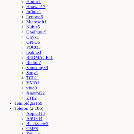
Honor
7
Huawei
17
Infinix
1
Lenovo
6
Microsoft
1
Nubia
5
OnePlus
19
Onyx
1
OPPO
6
POCO
3
realme
3
REDMAGIC
1
Redmi
7
Samsung
39
Sony
1
TCL
11
VAIO
1
vivo
9
Xiaomi
22
ZTE
2
Tehnológia
169
Telefon
(2 106)
Apple
313
ASUS
34
Blackview
3
CMF
8
Fujitsu
1