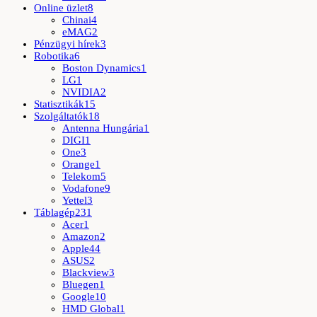
Online üzlet
8
Chinai
4
eMAG
2
Pénzügyi hírek
3
Robotika
6
Boston Dynamics
1
LG
1
NVIDIA
2
Statisztikák
15
Szolgáltatók
18
Antenna Hungária
1
DIGI
1
One
3
Orange
1
Telekom
5
Vodafone
9
Yettel
3
Táblagép
231
Acer
1
Amazon
2
Apple
44
ASUS
2
Blackview
3
Bluegen
1
Google
10
HMD Global
1