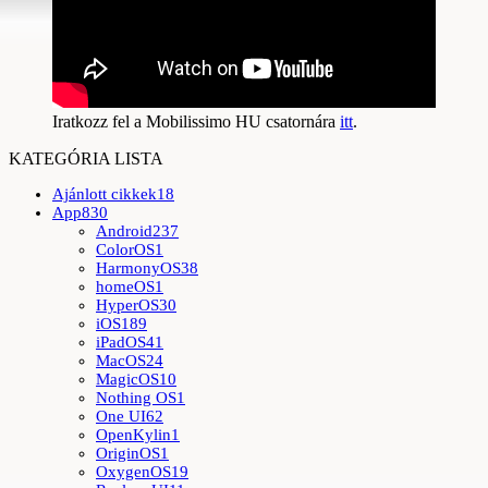
Iratkozz fel a Mobilissimo HU csatornára
itt
.
KATEGÓRIA LISTA
Ajánlott cikkek
18
App
830
Android
237
ColorOS
1
HarmonyOS
38
homeOS
1
HyperOS
30
iOS
189
iPadOS
41
MacOS
24
MagicOS
10
Nothing OS
1
One UI
62
OpenKylin
1
OriginOS
1
OxygenOS
19