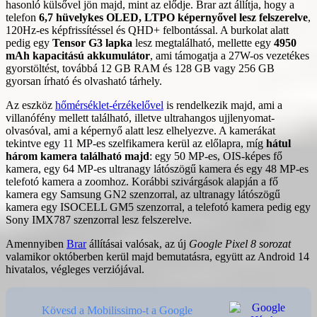
hasonló külsővel jön majd, mint az elődje. Brar azt állítja, hogy a
telefon
6,7 hüvelykes OLED, LTPO képernyővel lesz felszerelve
,
120Hz-es képfrissítéssel és QHD+ felbontással. A burkolat alatt
pedig egy
Tensor G3 lapka
lesz megtalálható, mellette egy
4950
mAh kapacitású akkumulátor
, ami támogatja a 27W-os vezetékes
gyorstöltést, továbbá 12 GB RAM és 128 GB vagy 256 GB
gyorsan írható és olvasható tárhely.
Az eszköz
hőmérséklet-érzékelővel
is rendelkezik majd, ami a
villanófény mellett található, illetve ultrahangos ujjlenyomat-
olvasóval, ami a képernyő alatt lesz elhelyezve. A kamerákat
tekintve egy 11 MP-es szelfikamera kerül az előlapra, míg
hátul
három kamera található majd
: egy 50 MP-es, OIS-képes fő
kamera, egy 64 MP-es ultranagy látószögű kamera és egy 48 MP-es
telefotó kamera a zoomhoz. Korábbi szivárgások alapján a fő
kamera egy Samsung GN2 szenzorral, az ultranagy látószögű
kamera egy ISOCELL GM5 szenzorral, a telefotó kamera pedig egy
Sony IMX787 szenzorral lesz felszerelve.
Amennyiben
Brar
állításai valósak, az új
Google Pixel 8 sorozat
valamikor októberben kerül majd bemutatásra, együtt az Android 14
hivatalos, végleges verziójával.
Kövesd a Mobilissimo-t a Google