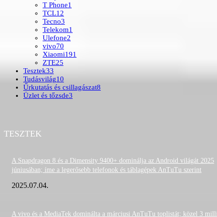
T Phone
1
TCL
12
Tecno
3
Telekom
1
Ulefone
2
vivo
70
Xiaomi
191
ZTE
25
Tesztek
33
Tudásvilág
10
Űrkutatás és csillagászat
8
Üzlet és tőzsde
3
TESZTEK
A Snapdragon 8 és a Dimensity 9400+ dominálja az Android világát 2025
júniusában; íme a legerősebb telefonok és táblagépek AnTuTu szerint
2025.07.04.
A vivo és a MediaTek dominálta a márciusi AnTuTu toplistát; közel 3 mill