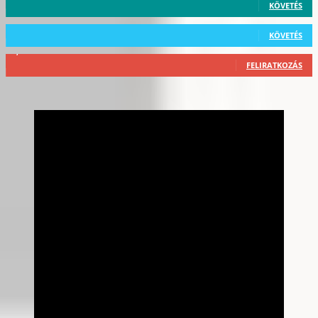
KÖVETÉS
101
Követő
KÖVETÉS
2,589
Feliratkozó
FELIRATKOZÁS