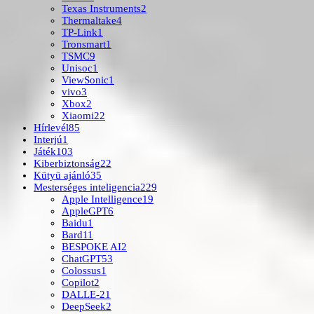
Texas Instruments
2
Thermaltake
4
TP-Link
1
Tronsmart
1
TSMC
9
Unisoc
1
ViewSonic
1
vivo
3
Xbox
2
Xiaomi
22
Hírlevél
85
Interjú
1
Játék
103
Kiberbiztonság
22
Kütyü ajánló
35
Mesterséges inteligencia
229
Apple Intelligence
19
AppleGPT
6
Baidu
1
Bard
11
BESPOKE AI
2
ChatGPT
53
Colossus
1
Copilot
2
DALLE-2
1
DeepSeek
2