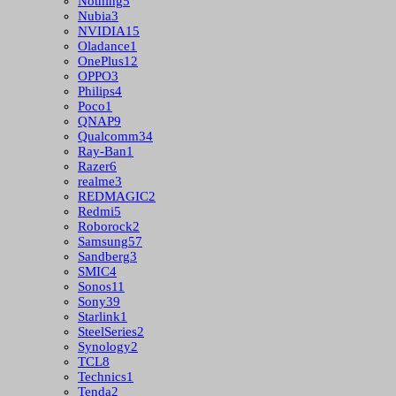
Nothing
5
Nubia
3
NVIDIA
15
Oladance
1
OnePlus
12
OPPO
3
Philips
4
Poco
1
QNAP
9
Qualcomm
34
Ray-Ban
1
Razer
6
realme
3
REDMAGIC
2
Redmi
5
Roborock
2
Samsung
57
Sandberg
3
SMIC
4
Sonos
11
Sony
39
Starlink
1
SteelSeries
2
Synology
2
TCL
8
Technics
1
Tenda
2