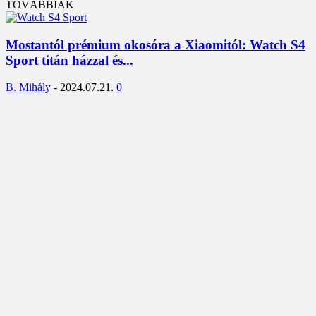
TOVÁBBIAK
Mostantól prémium okosóra a Xiaomitól: Watch S4
Sport titán házzal és...
B. Mihály
-
2024.07.21.
0