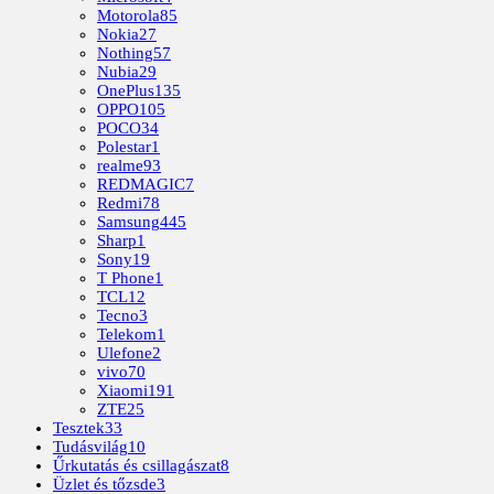
Motorola
85
Nokia
27
Nothing
57
Nubia
29
OnePlus
135
OPPO
105
POCO
34
Polestar
1
realme
93
REDMAGIC
7
Redmi
78
Samsung
445
Sharp
1
Sony
19
T Phone
1
TCL
12
Tecno
3
Telekom
1
Ulefone
2
vivo
70
Xiaomi
191
ZTE
25
Tesztek
33
Tudásvilág
10
Űrkutatás és csillagászat
8
Üzlet és tőzsde
3