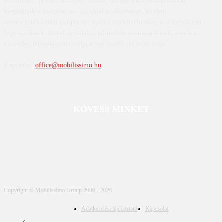
eszközökre, például okostelefonokra, táblagépekre és kapcsolódó
kiegészítőkre összpontosít. Az oldal értékeléseket, híreket,
összehasonlításokat és tippeket nyújt a mobiltechnológiával foglalkozó
fogyasztóknak. Mivel az oldal tartalma folyamatosan frissül, ennek a
közvetlen látogatása biztosítja a legfrissebb információkat.
Kapcsolat:
office@mobilissimo.hu
KÖVESS MINKET
Copyright © Mobilissimo Group 2006 - 2026
Adatkezelési tájékoztató
Kapcsolat