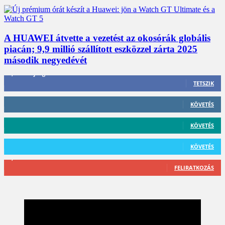
A HUAWEI átvette a vezetést az okosórák globális
piacán; 9,9 millió szállított eszközzel zárta 2025
második negyedévét
3,452
Rajongók
TETSZIK
412
Követő
KÖVETÉS
59
Követő
KÖVETÉS
101
Követő
KÖVETÉS
2,589
Feliratkozó
FELIRATKOZÁS