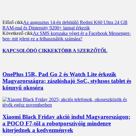
Előző cikk
Az augusztus 14-én debütáló Redmi K60 Ultra 24 GB
RAM-mal és Dimensity 9200+ lappal érkezik
Következő cikk
Az SMS korszaka véget ér a Facebook Messenger-
ben: mit jelent ez a felhasználók számára?
KAPCSOLÓDÓ CIKKEK
TÖBB A SZERZŐTŐL
OnePlus 15R, Pad Go 2 és Watch Lite érkezik
Magyarországra; zászlóshajó SoC, stylusos tablet és
könnyű okosóra
Xiaomi Black Friday akció indul Magyarországon;
a POCO F7-től a robotporszívóig mindenre
kiterjednek a kedvezmények