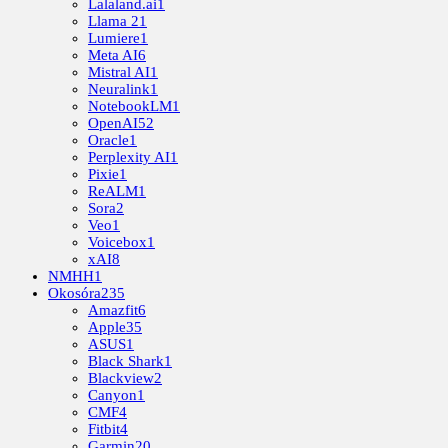
Lalaland.ai
1
Llama 2
1
Lumiere
1
Meta AI
6
Mistral AI
1
Neuralink
1
NotebookLM
1
OpenAI
52
Oracle
1
Perplexity AI
1
Pixie
1
ReALM
1
Sora
2
Veo
1
Voicebox
1
xAI
8
NMHH
1
Okosóra
235
Amazfit
6
Apple
35
ASUS
1
Black Shark
1
Blackview
2
Canyon
1
CMF
4
Fitbit
4
Garmin
20