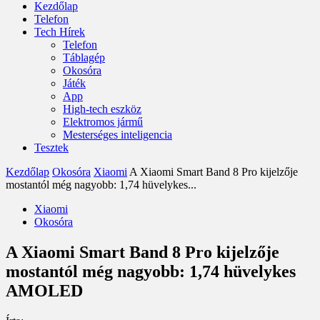
Kezdőlap
Telefon
Tech Hírek
Telefon
Táblagép
Okosóra
Játék
App
High-tech eszköz
Elektromos jármű
Mesterséges inteligencia
Tesztek
Kezdőlap
Okosóra
Xiaomi
A Xiaomi Smart Band 8 Pro kijelzője
mostantól még nagyobb: 1,74 hüvelykes...
Xiaomi
Okosóra
A Xiaomi Smart Band 8 Pro kijelzője
mostantól még nagyobb: 1,74 hüvelykes
AMOLED