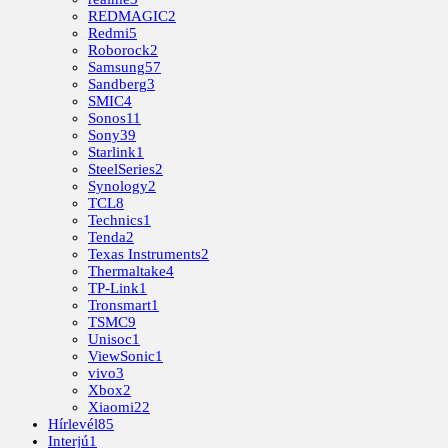
REDMAGIC
2
Redmi
5
Roborock
2
Samsung
57
Sandberg
3
SMIC
4
Sonos
11
Sony
39
Starlink
1
SteelSeries
2
Synology
2
TCL
8
Technics
1
Tenda
2
Texas Instruments
2
Thermaltake
4
TP-Link
1
Tronsmart
1
TSMC
9
Unisoc
1
ViewSonic
1
vivo
3
Xbox
2
Xiaomi
22
Hírlevél
85
Interjú
1