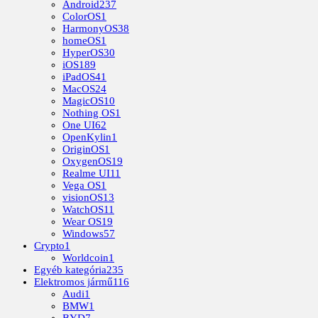
Android
237
ColorOS
1
HarmonyOS
38
homeOS
1
HyperOS
30
iOS
189
iPadOS
41
MacOS
24
MagicOS
10
Nothing OS
1
One UI
62
OpenKylin
1
OriginOS
1
OxygenOS
19
Realme UI
11
Vega OS
1
visionOS
13
WatchOS
11
Wear OS
19
Windows
57
Crypto
1
Worldcoin
1
Egyéb kategória
235
Elektromos jármű
116
Audi
1
BMW
1
BYD
7