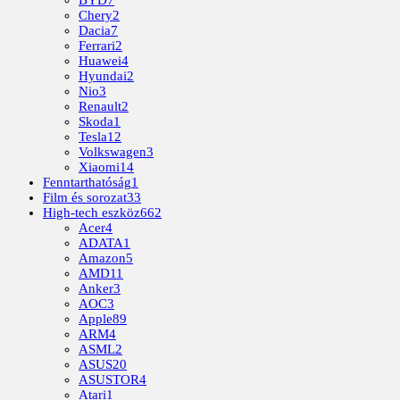
Chery
2
Dacia
7
Ferrari
2
Huawei
4
Hyundai
2
Nio
3
Renault
2
Skoda
1
Tesla
12
Volkswagen
3
Xiaomi
14
Fenntarthatóság
1
Film és sorozat
33
High-tech eszköz
662
Acer
4
ADATA
1
Amazon
5
AMD
11
Anker
3
AOC
3
Apple
89
ARM
4
ASML
2
ASUS
20
ASUSTOR
4
Atari
1