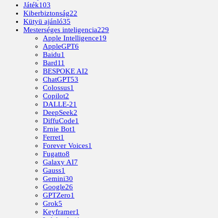
Játék
103
Kiberbiztonság
22
Kütyü ajánló
35
Mesterséges inteligencia
229
Apple Intelligence
19
AppleGPT
6
Baidu
1
Bard
11
BESPOKE AI
2
ChatGPT
53
Colossus
1
Copilot
2
DALLE-2
1
DeepSeek
2
DiffuCode
1
Ernie Bot
1
Ferret
1
Forever Voices
1
Fugatto
8
Galaxy AI
7
Gauss
1
Gemini
30
Google
26
GPTZero
1
Grok
5
Keyframer
1