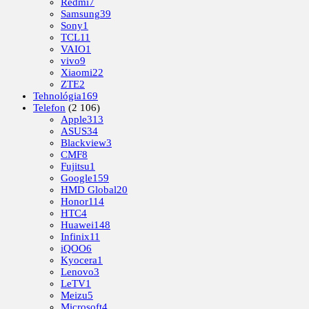
Redmi
7
Samsung
39
Sony
1
TCL
11
VAIO
1
vivo
9
Xiaomi
22
ZTE
2
Tehnológia
169
Telefon
(2 106)
Apple
313
ASUS
34
Blackview
3
CMF
8
Fujitsu
1
Google
159
HMD Global
20
Honor
114
HTC
4
Huawei
148
Infinix
11
iQOO
6
Kyocera
1
Lenovo
3
LeTV
1
Meizu
5
Microsoft
4