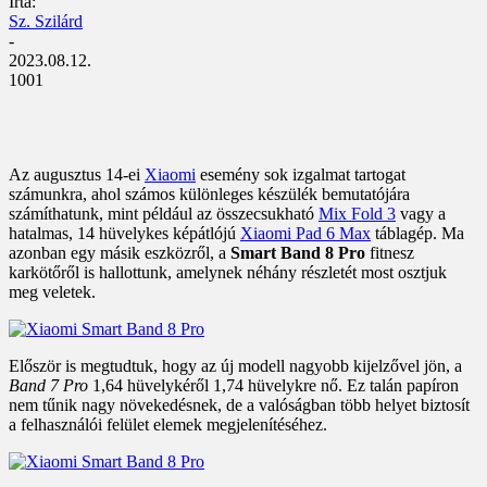
Írta:
Sz. Szilárd
-
2023.08.12.
1001
Az augusztus 14-ei
Xiaomi
esemény sok izgalmat tartogat
számunkra, ahol számos különleges készülék bemutatójára
számíthatunk, mint például az összecsukható
Mix Fold 3
vagy a
hatalmas, 14 hüvelykes képátlójú
Xiaomi Pad 6 Max
táblagép. Ma
azonban egy másik eszközről, a
Smart Band 8 Pro
fitnesz
karkötőről is hallottunk, amelynek néhány részletét most osztjuk
meg veletek.
Először is megtudtuk, hogy az új modell nagyobb kijelzővel jön, a
Band 7 Pro
1,64 hüvelykéről 1,74 hüvelykre nő. Ez talán papíron
nem tűnik nagy növekedésnek, de a valóságban több helyet biztosít
a felhasználói felület elemek megjelenítéséhez.