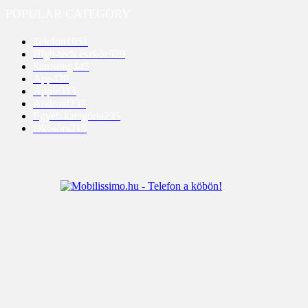
POPULAR CATEGORY
Telefon
1951
High-tech eszköz
529
Samsung
445
App
428
Apple
313
Android
237
Egyéb kategória
235
Okosóra
215