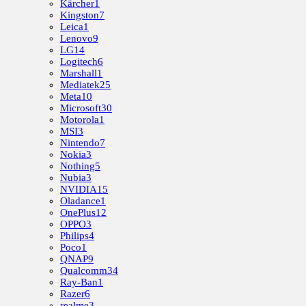
Kärcher
1
Kingston
7
Leica
1
Lenovo
9
LG
14
Logitech
6
Marshall
1
Mediatek
25
Meta
10
Microsoft
30
Motorola
1
MSI
3
Nintendo
7
Nokia
3
Nothing
5
Nubia
3
NVIDIA
15
Oladance
1
OnePlus
12
OPPO
3
Philips
4
Poco
1
QNAP
9
Qualcomm
34
Ray-Ban
1
Razer
6
realme
3