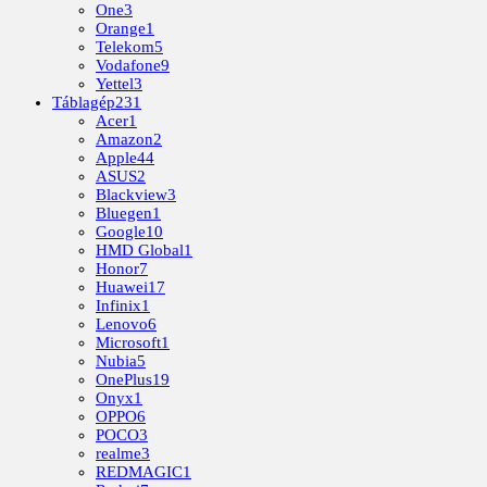
One
3
Orange
1
Telekom
5
Vodafone
9
Yettel
3
Táblagép
231
Acer
1
Amazon
2
Apple
44
ASUS
2
Blackview
3
Bluegen
1
Google
10
HMD Global
1
Honor
7
Huawei
17
Infinix
1
Lenovo
6
Microsoft
1
Nubia
5
OnePlus
19
Onyx
1
OPPO
6
POCO
3
realme
3
REDMAGIC
1