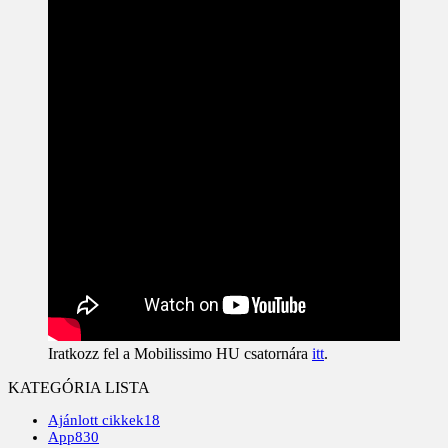
Iratkozz fel a Mobilissimo HU csatornára
itt
.
KATEGÓRIA LISTA
Ajánlott cikkek
18
App
830