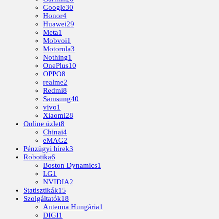
Google
30
Honor
4
Huawei
29
Meta
1
Mobvoi
1
Motorola
3
Nothing
1
OnePlus
10
OPPO
8
realme
2
Redmi
8
Samsung
40
vivo
1
Xiaomi
28
Online üzlet
8
Chinai
4
eMAG
2
Pénzügyi hírek
3
Robotika
6
Boston Dynamics
1
LG
1
NVIDIA
2
Statisztikák
15
Szolgáltatók
18
Antenna Hungária
1
DIGI
1