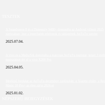
TESZTEK
A Snapdragon 8 és a Dimensity 9400+ dominálja az Android világát 2025
júniusában; íme a legerősebb telefonok és táblagépek AnTuTu szerint
2025.07.04.
A vivo és a MediaTek dominálta a márciusi AnTuTu toplistát; közel 3 mill
pontszámot ért el a vivo X200 Pro
2025.04.05.
Meglepő fordulat az AnTuTu decemberi toplistáján: a Xiaomi eltűnt, a Re
Magic 10 Pro+ az élen zárja 2024-et
2025.01.02.
NÉPSZERŰ BEJEGYZÉSEK