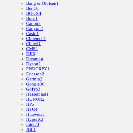
Bang & Olufsen
1
BenQ
1
BOOX
4
Bose
1
Canon
2
Canyon
2
Casio
1
Choetech
1
Chuwi
1
CMF
2
DJI
6
Dreame
4
Dyson
2
ENDORFY
1
Ericsson
2
Garmin
2
Google
36
GoPro
3
Hasselblad
1
HONOR
2
HP
5
HTC
4
Huawei
21
HyperX
2
Intel
23
JBL
1