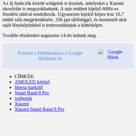
Az új funkciók között widgetek is lesznek, amelyeket a Xiaomi
okosóráin is megszokhattunk. A már említett kijelző 60Hz-es
frissítési rátával rendelkezik. Ugyanezen kijelző képes lesz 16,7
millió szín megjelenítésére, 336 ppi sűrűséggel, és mostantól akár
saját fényképünkkel is testreszabhatjuk a háttérképet.
További részleteket augusztus 14-én tudunk meg.
Kövesd a Mobilissimo-t a Google
Hírekben itt:
CÍMKÉK
AMOLED kijelző
fitnesz karkötő
Smart Band 8 Pro
widgetek
Xiaomi
Xiaomi Smart Band 8 Pro