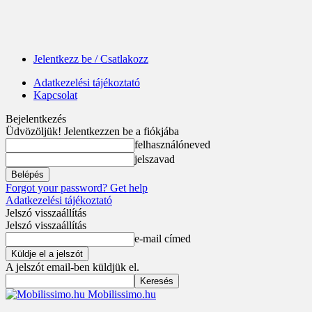
Jelentkezz be / Csatlakozz
Adatkezelési tájékoztató
Kapcsolat
Bejelentkezés
Üdvözöljük! Jelentkezzen be a fiókjába
felhasználóneved
jelszavad
Forgot your password? Get help
Adatkezelési tájékoztató
Jelszó visszaállítás
Jelszó visszaállítás
e-mail címed
A jelszót email-ben küldjük el.
Mobilissimo.hu