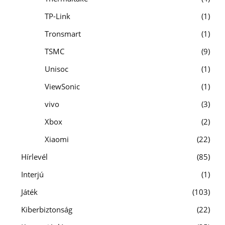
TP-Link
1
Tronsmart
1
TSMC
9
Unisoc
1
ViewSonic
1
vivo
3
Xbox
2
Xiaomi
22
Hírlevél
85
Interjú
1
Játék
103
Kiberbiztonság
22