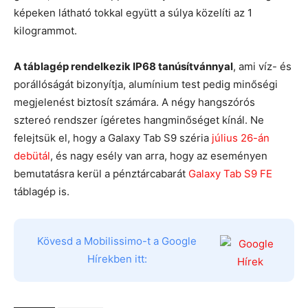
képeken látható tokkal együtt a súlya közelíti az 1
kilogrammot.
A táblagép rendelkezik IP68 tanúsítvánnyal
, ami víz- és
porállóságát bizonyítja, alumínium test pedig minőségi
megjelenést biztosít számára. A négy hangszórós
sztereó rendszer ígéretes hangminőséget kínál. Ne
felejtsük el, hogy a Galaxy Tab S9 széria
július 26-án
debütál
, és nagy esély van arra, hogy az eseményen
bemutatásra kerül a pénztárcabarát
Galaxy Tab S9 FE
táblagép is.
Kövesd a Mobilissimo-t a Google
Hírekben itt: