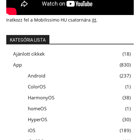
Iratkozz fel a Mobilissimo HU csatornára
itt
.
KATEGÓRIA LISTA
Ajánlott cikkek
18
App
830
Android
237
ColorOS
1
HarmonyOS
38
homeOS
1
HyperOS
30
iOS
189