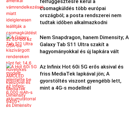
felfüggesztésre kerül a
csomagküldés több európai
országból; a posta rendszerei nem
tudtak időben alkalmazkodni
Nem Snapdragon, hanem Dimensity; A
Galaxy Tab S11 Ultra szakít a
hagyományokkal és új lapkára vált
Az Infinix Hot 60i 5G erős aksival és
friss MediaTek lapkával jön; A
gyorstöltés viszont gyengébb lett,
mint a 4G-s modellnél