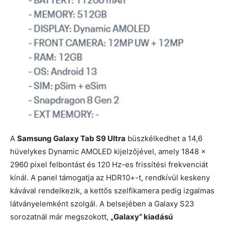
A
Samsung Galaxy Tab S9 Ultra
büszkélkedhet a 14,6
hüvelykes Dynamic AMOLED kijelzőjével, amely 1848 x
2960 pixel felbontást és 120 Hz-es frissítési frekvenciát
kínál. A panel támogatja az HDR10+-t, rendkívül keskeny
kávával rendelkezik, a kettős szelfikamera pedig izgalmas
látványelemként szolgál. A belsejében a Galaxy S23
sorozatnál már megszokott,
„Galaxy” kiadású