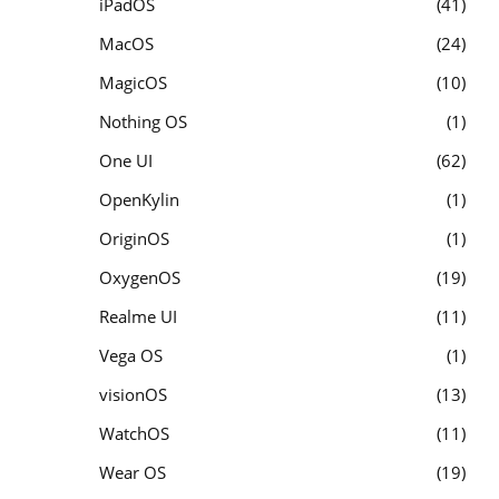
iPadOS
41
MacOS
24
MagicOS
10
Nothing OS
1
One UI
62
OpenKylin
1
OriginOS
1
OxygenOS
19
Realme UI
11
Vega OS
1
visionOS
13
WatchOS
11
Wear OS
19