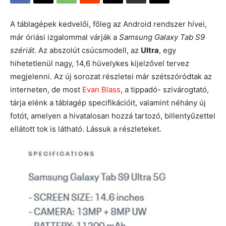
A táblagépek kedvelői, főleg az Android rendszer hívei,
már óriási izgalommal várják a
Samsung Galaxy Tab S9
szériát
. Az abszolút csúcsmodell, az
Ultra
, egy
hihetetlenül nagy, 14,6 hüvelykes kijelzővel tervez
megjelenni. Az új sorozat részletei már szétszóródtak az
interneten, de most
Evan Blass
, a tippadó- szivárogtató,
tárja elénk a táblagép specifikációit, valamint néhány új
fotót, amelyen a hivatalosan hozzá tartozó, billentyűzettel
ellátott tok is látható. Lássuk a részleteket.