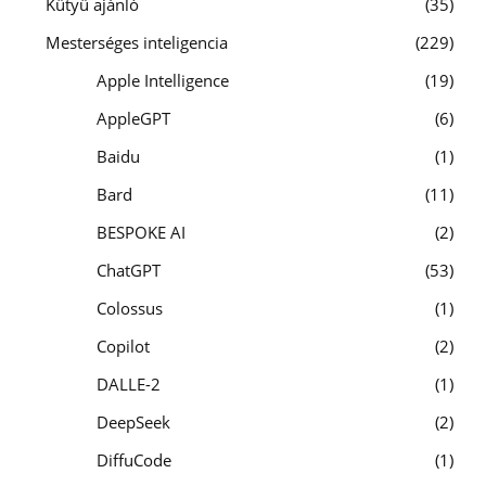
Kütyü ajánló
35
Mesterséges inteligencia
229
Apple Intelligence
19
AppleGPT
6
Baidu
1
Bard
11
BESPOKE AI
2
ChatGPT
53
Colossus
1
Copilot
2
DALLE-2
1
DeepSeek
2
DiffuCode
1