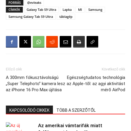
FORRÁS
@evleaks
CÍMKÉK
Galaxy Tab S9 Ultra
Lapka
MI
Samsung
Samsung Galaxy Tab S9 Ultra
táblagép
Előző cikk
Következő cikk
A 300mm fókusztávolságú
Egészségtudatos technológia
„Super Telephoto” kamera lesz
az Apple-től: az agyi aktivitást
az iPhone 16 Pro Max újítása
mérő AirPod
KAPCSOLÓDÓ CIKKEK
TÖBB A SZERZŐTŐL
Az amerikai vámtarifák miatt