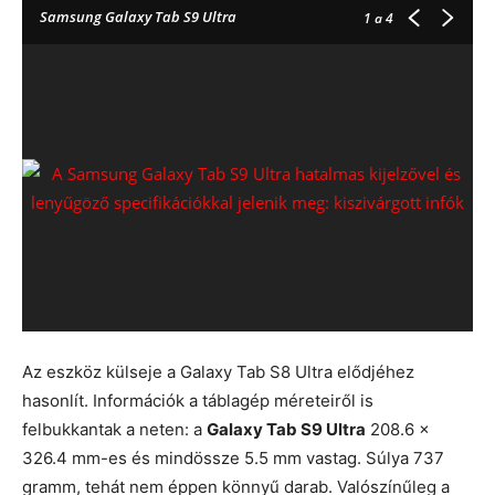
Samsung Galaxy Tab S9 Ultra
1
a 4
Az eszköz külseje a Galaxy Tab S8 Ultra elődjéhez
hasonlít. Információk a táblagép méreteiről is
felbukkantak a neten: a
Galaxy Tab S9 Ultra
208.6 x
326.4 mm-es és mindössze 5.5 mm vastag. Súlya 737
gramm, tehát nem éppen könnyű darab. Valószínűleg a