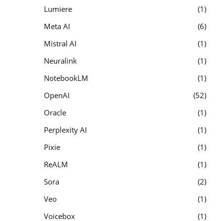
Lumiere
1
Meta AI
6
Mistral AI
1
Neuralink
1
NotebookLM
1
OpenAI
52
Oracle
1
Perplexity AI
1
Pixie
1
ReALM
1
Sora
2
Veo
1
Voicebox
1