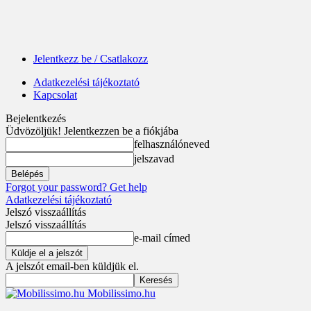
Jelentkezz be / Csatlakozz
Adatkezelési tájékoztató
Kapcsolat
Bejelentkezés
Üdvözöljük! Jelentkezzen be a fiókjába
felhasználóneved
jelszavad
Forgot your password? Get help
Adatkezelési tájékoztató
Jelszó visszaállítás
Jelszó visszaállítás
e-mail címed
A jelszót email-ben küldjük el.
Mobilissimo.hu