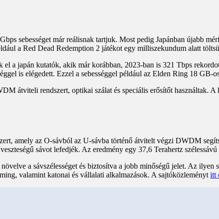
bps sebességet már reálisnak tartjuk. Most pedig Japánban újabb mérf
például a Red Dead Redemption 2 játékot egy milliszekundum alatt töltsü
k el a japán kutatók, akik már korábban, 2023-ban is 321 Tbps rekordo
el is elégedett. Ezzel a sebességgel például az Elden Ring 18 GB-os já
 átviteli rendszert, optikai szálat és speciális erősítőt használtak. A
szert, amely az O-sávból az U-sávba történő átvitelt végzi DWDM segítsé
 veszteségű sávot lefedjék. Az eredmény egy 37,6 Terahertz szélessávú át
, növelve a sávszélességet és biztosítva a jobb minőségű jelet. Az ilyen
ming, valamint katonai és vállalati alkalmazások. A sajtóközleményt
itt