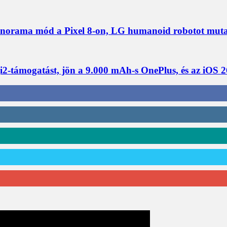
ma mód a Pixel 8-on, LG humanoid robotot mutat be, 
-támogatást, jön a 9.000 mAh-s OnePlus, és az iOS 2