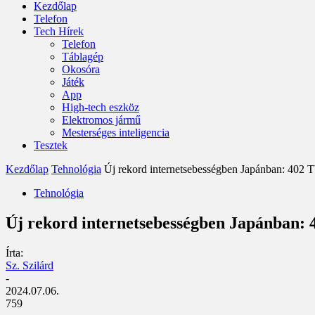
Kezdőlap
Telefon
Tech Hírek
Telefon
Táblagép
Okosóra
Játék
App
High-tech eszköz
Elektromos jármű
Mesterséges inteligencia
Tesztek
Kezdőlap
Tehnológia
Új rekord internetsebességben Japánban: 402 T
Tehnológia
Új rekord internetsebességben Japánban: 
Írta:
Sz. Szilárd
-
2024.07.06.
759