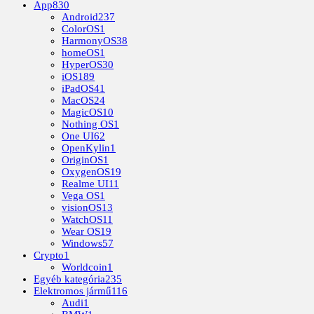
App
830
Android
237
ColorOS
1
HarmonyOS
38
homeOS
1
HyperOS
30
iOS
189
iPadOS
41
MacOS
24
MagicOS
10
Nothing OS
1
One UI
62
OpenKylin
1
OriginOS
1
OxygenOS
19
Realme UI
11
Vega OS
1
visionOS
13
WatchOS
11
Wear OS
19
Windows
57
Crypto
1
Worldcoin
1
Egyéb kategória
235
Elektromos jármű
116
Audi
1