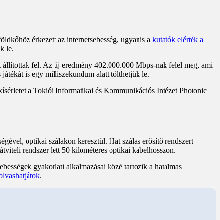
öldkőhöz érkezett az internetsebesség, ugyanis a
kutatók elérték a
k le.
t állítottak fel. Az új eredmény 402.000.000 Mbps-nak felel meg, ami
tékát is egy milliszekundum alatt tölthetjük le.
 kísérletet a Tokiói Informatikai és Kommunikációs Intézet Photonic
gével, optikai szálakon keresztül. Hat szálas erősítő rendszert
viteli rendszer lett 50 kilométeres optikai kábelhosszon.
 sebességek gyakorlati alkalmazásai közé tartozik a hatalmas
 olvashatjátok
.