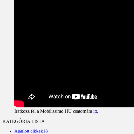
Iratkozz fel a Mobilissimo HU csatornára
itt
.
KATEGÓRIA LISTA
Ajánlott cikkek
18