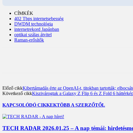
CÍMKÉK
402 Tbps internetsebesség
DWDM technológia
internetrekord Japánban
optikai szálas átvitel
Raman-erősítők
Előző cikk
Kibertámadás érte az OpenAI-t, titokban tartották; elbocsát
Következő cikk
Kiszivárogtak a Galaxy Z Flip 6 és Z Fold 6 háttérképe
KAPCSOLÓDÓ CIKKEK
TÖBB A SZERZŐTŐL
TECH RADAR 2026.01.25 – A nap témái: hirdetésme