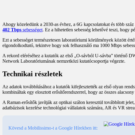
Ahogy közeledünk a 2030-as évhez, a 6G kapcsolatokat és több száz G
402 Tbps
sebességet
. Ez a hihetetlen sebesség lehetővé teszi, hogy 
Ezt a sebességet természetesen laboratóriumi körülmények között érté
elgondolkodtató, tekintve hogy sok felhasználó ma 1000 Mbps sebességg
A rekord eléréséhez a kutatók az első „O-sávból U-sávba” történő DWDM
Network Laboratóriumának nemzetközi kutatócsoportja végezte.
Technikai részletek
Az adatok továbbításához a kutatók kifejlesztették az első olyan rend
kombináltak egy elosztott erősítőrendszerrel, hogy az összes alacsony
A Raman-erősítők javítják az optikai szálon keresztül továbbított jelet
adatbázisok kezelése technológiai vállalatok számára, AR és VR strea
Kövesd a Mobilissimo-t a Google Hírekben itt: