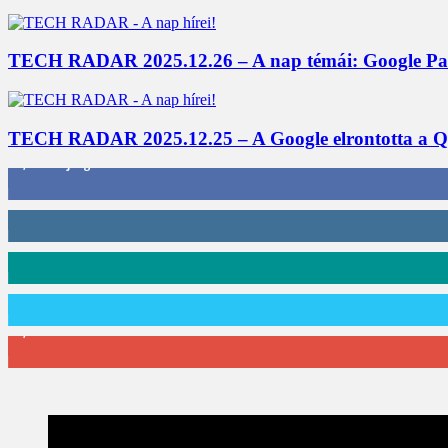
TECH RADAR 2025.12.26 – A nap témái: Google Panora
TECH RADAR 2025.12.25 – A Google elrontotta a Qi2
3,452
Rajongók
412
Követő
59
Követő
101
Követő
2,589
Feliratkozó