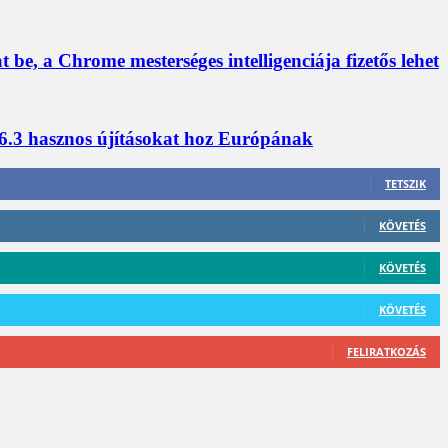
a Chrome mesterséges intelligenciája fizetős lehet
6.3 hasznos újításokat hoz Európának
TETSZIK
KÖVETÉS
KÖVETÉS
KÖVETÉS
FELIRATKOZÁS