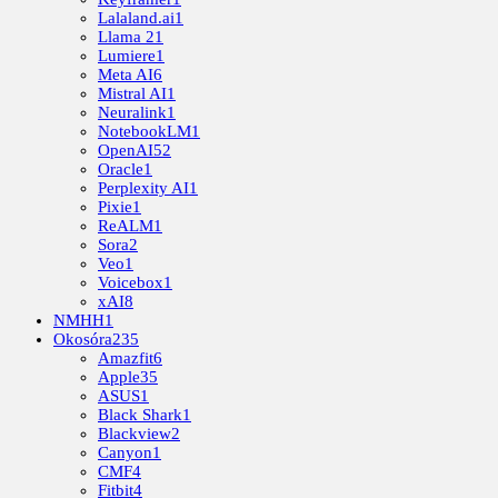
Lalaland.ai
1
Llama 2
1
Lumiere
1
Meta AI
6
Mistral AI
1
Neuralink
1
NotebookLM
1
OpenAI
52
Oracle
1
Perplexity AI
1
Pixie
1
ReALM
1
Sora
2
Veo
1
Voicebox
1
xAI
8
NMHH
1
Okosóra
235
Amazfit
6
Apple
35
ASUS
1
Black Shark
1
Blackview
2
Canyon
1
CMF
4
Fitbit
4