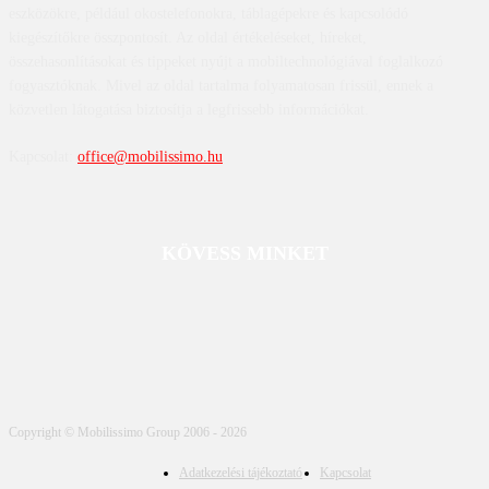
eszközökre, például okostelefonokra, táblagépekre és kapcsolódó
kiegészítőkre összpontosít. Az oldal értékeléseket, híreket,
összehasonlításokat és tippeket nyújt a mobiltechnológiával foglalkozó
fogyasztóknak. Mivel az oldal tartalma folyamatosan frissül, ennek a
közvetlen látogatása biztosítja a legfrissebb információkat.
Kapcsolat:
office@mobilissimo.hu
KÖVESS MINKET
Copyright © Mobilissimo Group 2006 - 2026
Adatkezelési tájékoztató
Kapcsolat