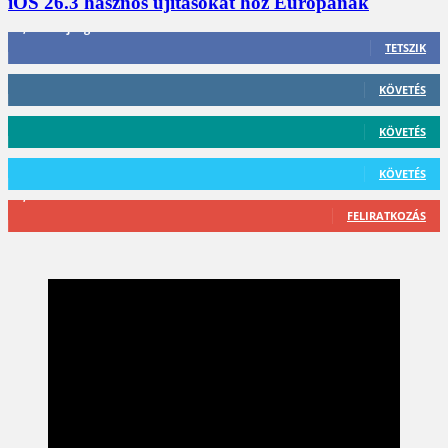
iOS 26.3 hasznos újításokat hoz Európának
3,452
Rajongók
TETSZIK
412
Követő
KÖVETÉS
59
Követő
KÖVETÉS
101
Követő
KÖVETÉS
2,589
Feliratkozó
FELIRATKOZÁS