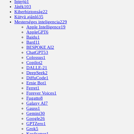
Interjú
1
Játék
103
Kiberbiztonság
22
Kütyü ajánló
35
Mesterséges inteligencia
229
Apple Intelligence
19
AppleGPT
6
Baidu
1
Bard
11
BESPOKE AI
2
ChatGPT
53
Colossus
1
Copilot
2
DALLE-2
1
DeepSeek
2
DiffuCode
1
Ernie Bot
1
Ferret
1
Forever Voices
1
Fugatto
8
Galaxy AI
7
Gauss
1
Gemini
30
Google
26
GPTZero
1
Grok
5
Keyframer
1