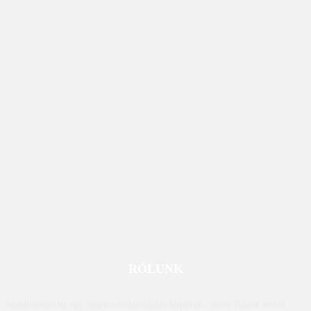
RÓLUNK
Mobilissimo.hu egy magyar technológiai hírportál, amely főként mobil