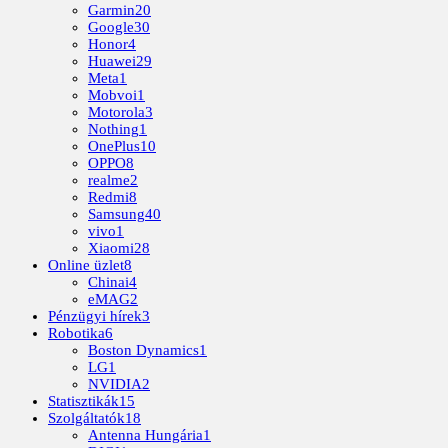
Garmin
20
Google
30
Honor
4
Huawei
29
Meta
1
Mobvoi
1
Motorola
3
Nothing
1
OnePlus
10
OPPO
8
realme
2
Redmi
8
Samsung
40
vivo
1
Xiaomi
28
Online üzlet
8
Chinai
4
eMAG
2
Pénzügyi hírek
3
Robotika
6
Boston Dynamics
1
LG
1
NVIDIA
2
Statisztikák
15
Szolgáltatók
18
Antenna Hungária
1