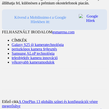
állíthatja fel, különösen a prémium okostelefonok piacán.
Kövesd a Mobilissimo-t a Google
Hírekben itt:
FELHASZNÁLT IRODALOM
gsmarena.com
CÍMKÉK
Galaxy S25 új kameratechnológia
periszkópos kamera fejlesztés
Samsung ALoP technológia
teleobjektív kamera innováció
vékonyabb kameramodulok
Előző cikk
A OnePlus 13 globális színei és konfigurációi végre
megerősítve