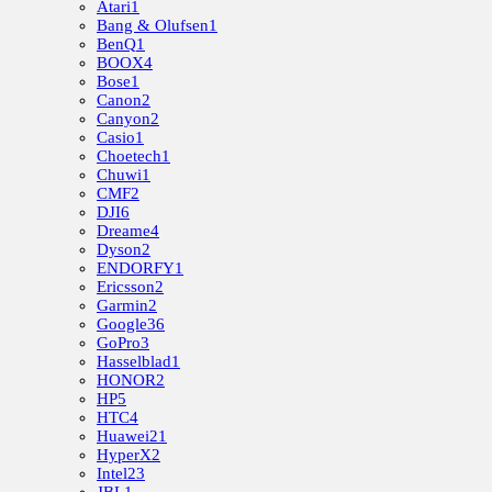
Atari
1
Bang & Olufsen
1
BenQ
1
BOOX
4
Bose
1
Canon
2
Canyon
2
Casio
1
Choetech
1
Chuwi
1
CMF
2
DJI
6
Dreame
4
Dyson
2
ENDORFY
1
Ericsson
2
Garmin
2
Google
36
GoPro
3
Hasselblad
1
HONOR
2
HP
5
HTC
4
Huawei
21
HyperX
2
Intel
23