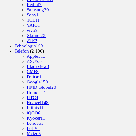
Redmi
7
Samsung
39
Sony
1
TCL
11
VAIO
1
vivo
9
Xiaomi
22
ZTE
2
Tehnológia
169
Telefon
(2 106)
Apple
313
ASUS
34
Blackview
3
CMF
8
Fujitsu
1
Google
159
HMD Global
20
Honor
114
HTC
4
Huawei
148
Infinix
11
iQOO
6
Kyocera
1
Lenovo
3
LeTV
1
Meizu
5