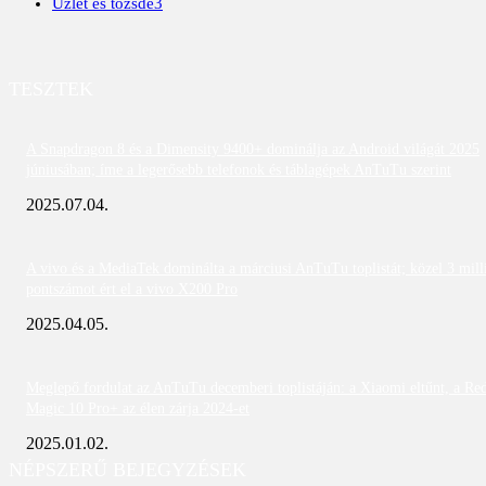
Üzlet és tőzsde
3
TESZTEK
A Snapdragon 8 és a Dimensity 9400+ dominálja az Android világát 2025
júniusában; íme a legerősebb telefonok és táblagépek AnTuTu szerint
2025.07.04.
A vivo és a MediaTek dominálta a márciusi AnTuTu toplistát; közel 3 mill
pontszámot ért el a vivo X200 Pro
2025.04.05.
Meglepő fordulat az AnTuTu decemberi toplistáján: a Xiaomi eltűnt, a Re
Magic 10 Pro+ az élen zárja 2024-et
2025.01.02.
NÉPSZERŰ BEJEGYZÉSEK