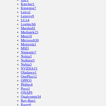
JBL
1
Kärcher
1
Kingston
7
Leica
1
Lenovo
9
LG
14
Logitech
6
Marshall
1
Mediatek
25
Meta
10
Microsoft
30
Motorola
1
MSI
3
Nintendo
7
Nokia
3
Nothing
5
Nubia
3
NVIDIA
15
Oladance
1
OnePlus
12
OPPO
3
Philips
4
Poco
1
QNAP
9
Qualcomm
34
Ray-Ban
1
Razer
6