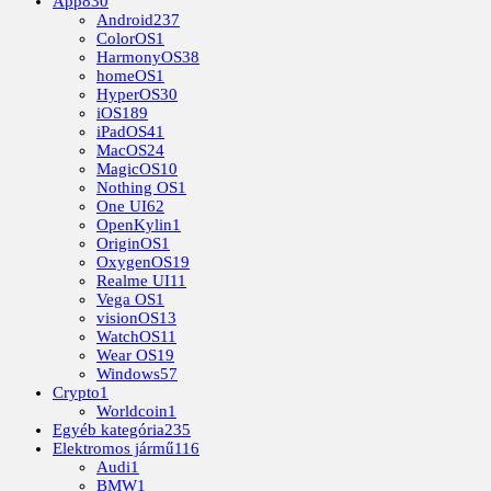
App
830
Android
237
ColorOS
1
HarmonyOS
38
homeOS
1
HyperOS
30
iOS
189
iPadOS
41
MacOS
24
MagicOS
10
Nothing OS
1
One UI
62
OpenKylin
1
OriginOS
1
OxygenOS
19
Realme UI
11
Vega OS
1
visionOS
13
WatchOS
11
Wear OS
19
Windows
57
Crypto
1
Worldcoin
1
Egyéb kategória
235
Elektromos jármű
116
Audi
1
BMW
1