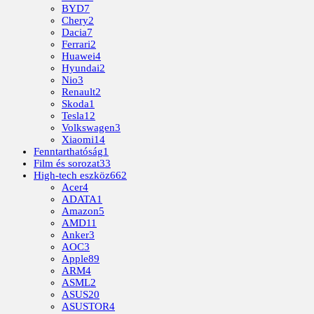
BYD
7
Chery
2
Dacia
7
Ferrari
2
Huawei
4
Hyundai
2
Nio
3
Renault
2
Skoda
1
Tesla
12
Volkswagen
3
Xiaomi
14
Fenntarthatóság
1
Film és sorozat
33
High-tech eszköz
662
Acer
4
ADATA
1
Amazon
5
AMD
11
Anker
3
AOC
3
Apple
89
ARM
4
ASML
2
ASUS
20
ASUSTOR
4