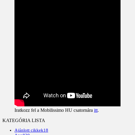
Iratkozz fel a Mobilissimo HU csatornára
itt
.
KATEGÓRIA LISTA
Ajánlott cikkek
18