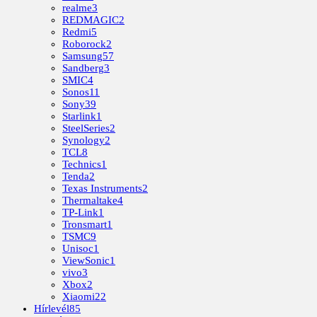
realme
3
REDMAGIC
2
Redmi
5
Roborock
2
Samsung
57
Sandberg
3
SMIC
4
Sonos
11
Sony
39
Starlink
1
SteelSeries
2
Synology
2
TCL
8
Technics
1
Tenda
2
Texas Instruments
2
Thermaltake
4
TP-Link
1
Tronsmart
1
TSMC
9
Unisoc
1
ViewSonic
1
vivo
3
Xbox
2
Xiaomi
22
Hírlevél
85