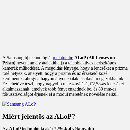
A Samsung új technológiát
mutatott be
ALoP (All Lenses on
Prism)
néven, amely átalakíthatja a teleobjektíves periszkópos
kamerák működését. A megoldás lényege, hogy a lencséket a prizma
fölé helyezik, ahelyett, hogy a prizma és az érzékelő közé
kerülnének, ahogy a hagyományos kialakításoknál megszokhattuk.
Ez lehetővé teszi, hogy nagyobb rekesznyílású, f/2,58-as lencséket
alkalmazzanak, amelyek több fényt engednek be, és 80 mm-es
fókusztávolságot érjenek el a modul méretének növelése nélkül.
Miért jelentős az ALoP?
Az
ALoP technológia
akár
22%-kal vékonyabb