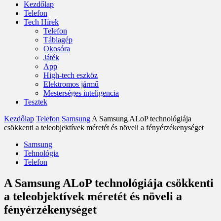
Kezdőlap
Telefon
Tech Hírek
Telefon
Táblagép
Okosóra
Játék
App
High-tech eszköz
Elektromos jármű
Mesterséges inteligencia
Tesztek
Kezdőlap
Telefon
Samsung
A Samsung ALoP technológiája
csökkenti a teleobjektívek méretét és növeli a fényérzékenységet
Samsung
Tehnológia
Telefon
A Samsung ALoP technológiája csökkenti
a teleobjektívek méretét és növeli a
fényérzékenységet