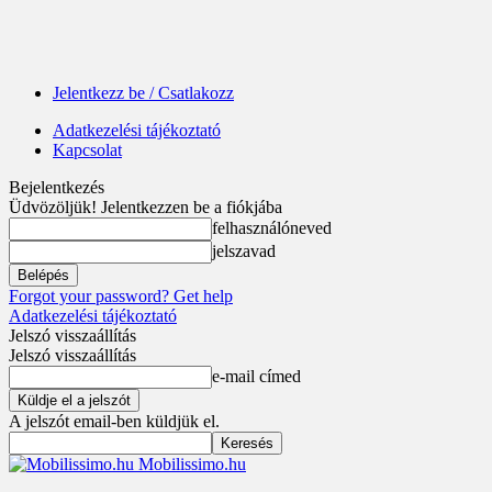
Jelentkezz be / Csatlakozz
Adatkezelési tájékoztató
Kapcsolat
Bejelentkezés
Üdvözöljük! Jelentkezzen be a fiókjába
felhasználóneved
jelszavad
Forgot your password? Get help
Adatkezelési tájékoztató
Jelszó visszaállítás
Jelszó visszaállítás
e-mail címed
A jelszót email-ben küldjük el.
Mobilissimo.hu