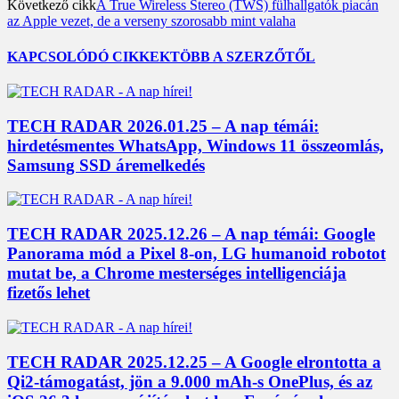
Következő cikk
A True Wireless Stereo (TWS) fülhallgatók piacán
az Apple vezet, de a verseny szorosabb mint valaha
KAPCSOLÓDÓ CIKKEK
TÖBB A SZERZŐTŐL
TECH RADAR 2026.01.25 – A nap témái:
hirdetésmentes WhatsApp, Windows 11 összeomlás,
Samsung SSD áremelkedés
TECH RADAR 2025.12.26 – A nap témái: Google
Panorama mód a Pixel 8-on, LG humanoid robotot
mutat be, a Chrome mesterséges intelligenciája
fizetős lehet
TECH RADAR 2025.12.25 – A Google elrontotta a
Qi2-támogatást, jön a 9.000 mAh-s OnePlus, és az