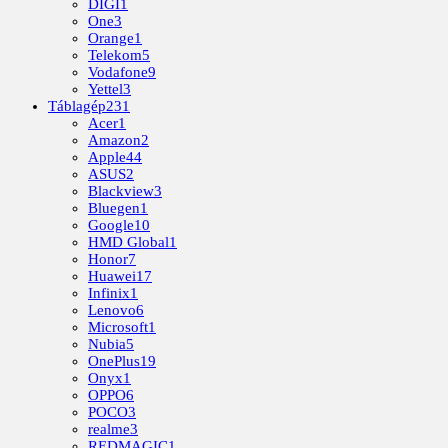
DIGI
1
One
3
Orange
1
Telekom
5
Vodafone
9
Yettel
3
Táblagép
231
Acer
1
Amazon
2
Apple
44
ASUS
2
Blackview
3
Bluegen
1
Google
10
HMD Global
1
Honor
7
Huawei
17
Infinix
1
Lenovo
6
Microsoft
1
Nubia
5
OnePlus
19
Onyx
1
OPPO
6
POCO
3
realme
3
REDMAGIC
1