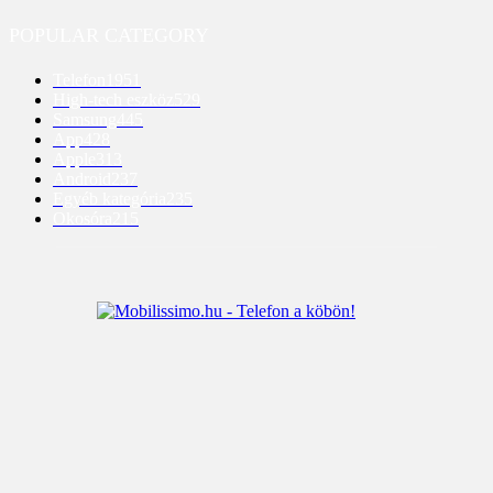
POPULAR CATEGORY
Telefon
1951
High-tech eszköz
529
Samsung
445
App
428
Apple
313
Android
237
Egyéb kategória
235
Okosóra
215