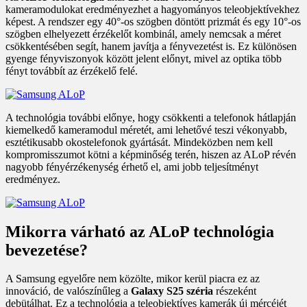
kameramodulokat eredményezhet a hagyományos teleobjektívekhez
képest. A rendszer egy 40°-os szögben döntött prizmát és egy 10°-os
szögben elhelyezett érzékelőt kombinál, amely nemcsak a méret
csökkentésében segít, hanem javítja a fényvezetést is. Ez különösen
gyenge fényviszonyok között jelent előnyt, mivel az optika több
fényt továbbít az érzékelő felé.
A technológia további előnye, hogy csökkenti a telefonok hátlapján
kiemelkedő kameramodul méretét, ami lehetővé teszi vékonyabb,
esztétikusabb okostelefonok gyártását. Mindeközben nem kell
kompromisszumot kötni a képminőség terén, hiszen az ALoP révén
nagyobb fényérzékenység érhető el, ami jobb teljesítményt
eredményez.
Mikorra várható az ALoP technológia
bevezetése?
A Samsung egyelőre nem közölte, mikor kerül piacra ez az
innováció, de valószínűleg a
Galaxy S25 széria
részeként
debütálhat. Ez a technológia a teleobjektíves kamerák új mércéjét