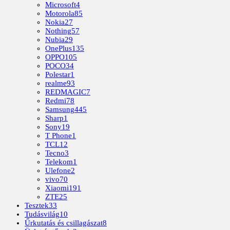
Microsoft
4
Motorola
85
Nokia
27
Nothing
57
Nubia
29
OnePlus
135
OPPO
105
POCO
34
Polestar
1
realme
93
REDMAGIC
7
Redmi
78
Samsung
445
Sharp
1
Sony
19
T Phone
1
TCL
12
Tecno
3
Telekom
1
Ulefone
2
vivo
70
Xiaomi
191
ZTE
25
Tesztek
33
Tudásvilág
10
Űrkutatás és csillagászat
8