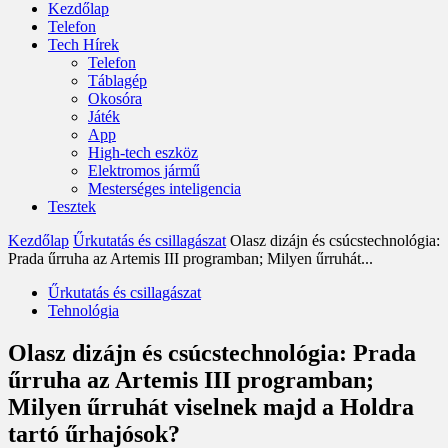
Kezdőlap
Telefon
Tech Hírek
Telefon
Táblagép
Okosóra
Játék
App
High-tech eszköz
Elektromos jármű
Mesterséges inteligencia
Tesztek
Kezdőlap
Űrkutatás és csillagászat
Olasz dizájn és csúcstechnológia:
Prada űrruha az Artemis III programban; Milyen űrruhát...
Űrkutatás és csillagászat
Tehnológia
Olasz dizájn és csúcstechnológia: Prada
űrruha az Artemis III programban;
Milyen űrruhát viselnek majd a Holdra
tartó űrhajósok?