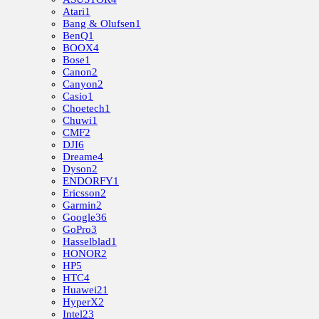
Atari
1
Bang & Olufsen
1
BenQ
1
BOOX
4
Bose
1
Canon
2
Canyon
2
Casio
1
Choetech
1
Chuwi
1
CMF
2
DJI
6
Dreame
4
Dyson
2
ENDORFY
1
Ericsson
2
Garmin
2
Google
36
GoPro
3
Hasselblad
1
HONOR
2
HP
5
HTC
4
Huawei
21
HyperX
2
Intel
23