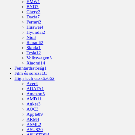
BMW
1
BYD
7
Chery
2
Dacia
7
Ferrari
2
Huawei
4
Hyundai
2
Nio
3
Renault
2
Skoda
1
Tesla
12
Volkswagen
3
Xiaomi
14
Fenntarthatóság
1
Film és sorozat
33
High-tech eszköz
662
Acer
4
ADATA
1
Amazon
5
AMD
11
Anker
3
AOC
3
Apple
89
ARM
4
ASML
2
ASUS
20
ASUSTOR
4