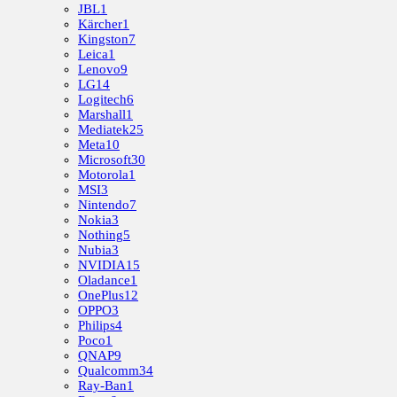
JBL
1
Kärcher
1
Kingston
7
Leica
1
Lenovo
9
LG
14
Logitech
6
Marshall
1
Mediatek
25
Meta
10
Microsoft
30
Motorola
1
MSI
3
Nintendo
7
Nokia
3
Nothing
5
Nubia
3
NVIDIA
15
Oladance
1
OnePlus
12
OPPO
3
Philips
4
Poco
1
QNAP
9
Qualcomm
34
Ray-Ban
1