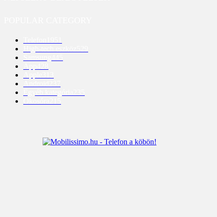
POPULAR CATEGORY
Telefon
1951
High-tech eszköz
529
Samsung
445
App
428
Apple
313
Android
237
Egyéb kategória
235
Okosóra
215