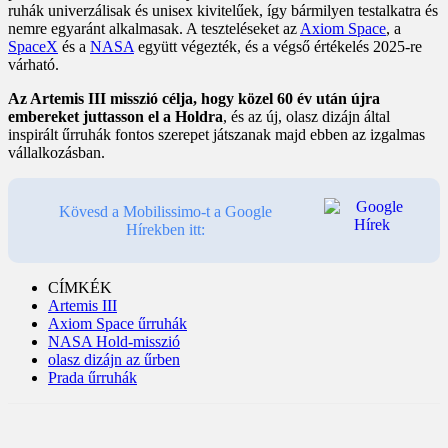
ruhák univerzálisak és unisex kivitelűek, így bármilyen testalkatra és
nemre egyaránt alkalmasak. A teszteléseket az
Axiom Space
, a
SpaceX
és a
NASA
együtt végezték, és a végső értékelés 2025-re
várható.
Az Artemis III misszió célja, hogy közel 60 év után újra
embereket juttasson el a Holdra
, és az új, olasz dizájn által
inspirált űrruhák fontos szerepet játszanak majd ebben az izgalmas
vállalkozásban.
Kövesd a Mobilissimo-t a Google
Hírekben itt:
CÍMKÉK
Artemis III
Axiom Space űrruhák
NASA Hold-misszió
olasz dizájn az űrben
Prada űrruhák