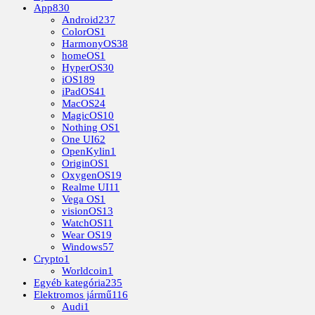
App
830
Android
237
ColorOS
1
HarmonyOS
38
homeOS
1
HyperOS
30
iOS
189
iPadOS
41
MacOS
24
MagicOS
10
Nothing OS
1
One UI
62
OpenKylin
1
OriginOS
1
OxygenOS
19
Realme UI
11
Vega OS
1
visionOS
13
WatchOS
11
Wear OS
19
Windows
57
Crypto
1
Worldcoin
1
Egyéb kategória
235
Elektromos jármű
116
Audi
1