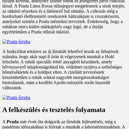
dizájnt követik, amelyhez szürke foltok és jellegzetes piros csíkozás
társul. A Prada Linea Rossa stílusjegyei megjelennek a sisak tetején,
az oldalsó részeken és a látómező bal oldalán. A csíkozás még a
hordozható életfenntartó rendszerek hátizsákjain is visszaköszön,
amelyeket szintén a Prada mérnökei terveztek. Érdekesség, hogy a
ruhákon nincs külön márkajelzés vagy logó, de a dizájn
egyértelműen a Prada stílusát tükrözi.
A funkciókat tekintve az új űrruhák lehetővé teszik az űrhajósok
számára, hogy akár napi 8 órán át végezzenek munkát a Hold
felszínén. A ruhák speciális fehér anyagból készülnek, amely
hővisszaverő tulajdonságokkal bír, védelmet nyújtva a szélsőséges
hőmérsékletek és a holdpor ellen. A cizellált tervezésnek
köszönhetően a ruhák sokkal nagyobb mozgásszabadságot
biztosítanak, mint a korábbi Apollo-missziók során használt
változatok.
A felkészülés és tesztelés folyamata
A
Prada
már évek óta dolgozik az űrruhák fejlesztésén, még a
pandémia időszakában is folytak a munkák a laboratóriumaikban. A