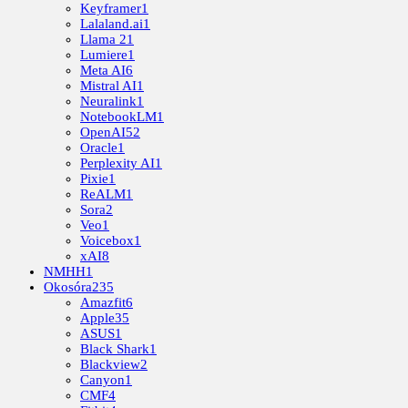
Keyframer
1
Lalaland.ai
1
Llama 2
1
Lumiere
1
Meta AI
6
Mistral AI
1
Neuralink
1
NotebookLM
1
OpenAI
52
Oracle
1
Perplexity AI
1
Pixie
1
ReALM
1
Sora
2
Veo
1
Voicebox
1
xAI
8
NMHH
1
Okosóra
235
Amazfit
6
Apple
35
ASUS
1
Black Shark
1
Blackview
2
Canyon
1
CMF
4