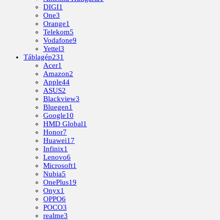
DIGI
1
One
3
Orange
1
Telekom
5
Vodafone
9
Yettel
3
Táblagép
231
Acer
1
Amazon
2
Apple
44
ASUS
2
Blackview
3
Bluegen
1
Google
10
HMD Global
1
Honor
7
Huawei
17
Infinix
1
Lenovo
6
Microsoft
1
Nubia
5
OnePlus
19
Onyx
1
OPPO
6
POCO
3
realme
3