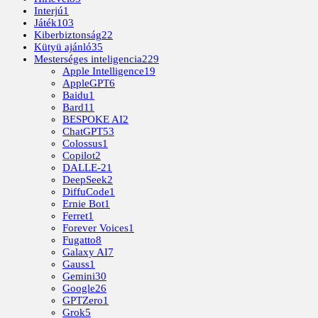
Interjú
1
Játék
103
Kiberbiztonság
22
Kütyü ajánló
35
Mesterséges inteligencia
229
Apple Intelligence
19
AppleGPT
6
Baidu
1
Bard
11
BESPOKE AI
2
ChatGPT
53
Colossus
1
Copilot
2
DALLE-2
1
DeepSeek
2
DiffuCode
1
Ernie Bot
1
Ferret
1
Forever Voices
1
Fugatto
8
Galaxy AI
7
Gauss
1
Gemini
30
Google
26
GPTZero
1
Grok
5