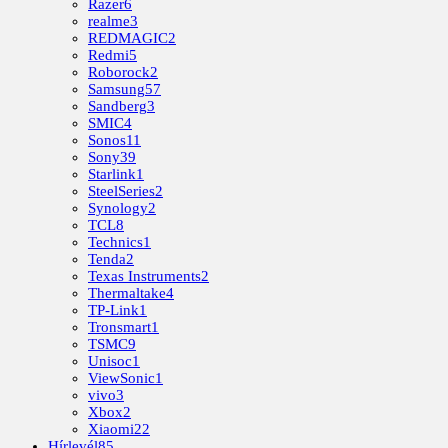
Razer
6
realme
3
REDMAGIC
2
Redmi
5
Roborock
2
Samsung
57
Sandberg
3
SMIC
4
Sonos
11
Sony
39
Starlink
1
SteelSeries
2
Synology
2
TCL
8
Technics
1
Tenda
2
Texas Instruments
2
Thermaltake
4
TP-Link
1
Tronsmart
1
TSMC
9
Unisoc
1
ViewSonic
1
vivo
3
Xbox
2
Xiaomi
22
Hírlevél
85