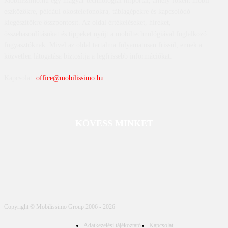
Mobilissimo.hu egy magyar technológiai hírportál, amely főként mobil
eszközökre, például okostelefonokra, táblagépekre és kapcsolódó
kiegészítőkre összpontosít. Az oldal értékeléseket, híreket,
összehasonlításokat és tippeket nyújt a mobiltechnológiával foglalkozó
fogyasztóknak. Mivel az oldal tartalma folyamatosan frissül, ennek a
közvetlen látogatása biztosítja a legfrissebb információkat.
Kapcsolat:
office@mobilissimo.hu
KÖVESS MINKET
Copyright © Mobilissimo Group 2006 - 2026
Adatkezelési tájékoztató
Kapcsolat