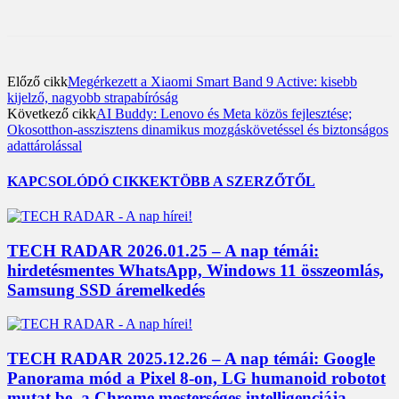
Előző cikk
Megérkezett a Xiaomi Smart Band 9 Active: kisebb
kijelző, nagyobb strapabíróság
Következő cikk
AI Buddy: Lenovo és Meta közös fejlesztése;
Okosotthon-asszisztens dinamikus mozgáskövetéssel és biztonságos
adattárolással
KAPCSOLÓDÓ CIKKEK
TÖBB A SZERZŐTŐL
TECH RADAR 2026.01.25 – A nap témái:
hirdetésmentes WhatsApp, Windows 11 összeomlás,
Samsung SSD áremelkedés
TECH RADAR 2025.12.26 – A nap témái: Google
Panorama mód a Pixel 8-on, LG humanoid robotot
mutat be, a Chrome mesterséges intelligenciája