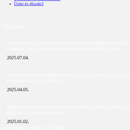
Üzlet és tőzsde
3
TESZTEK
A Snapdragon 8 és a Dimensity 9400+ dominálja az Android világát 2025
júniusában; íme a legerősebb telefonok és táblagépek AnTuTu szerint
2025.07.04.
A vivo és a MediaTek dominálta a márciusi AnTuTu toplistát; közel 3 mill
pontszámot ért el a vivo X200 Pro
2025.04.05.
Meglepő fordulat az AnTuTu decemberi toplistáján: a Xiaomi eltűnt, a Re
Magic 10 Pro+ az élen zárja 2024-et
2025.01.02.
NÉPSZERŰ BEJEGYZÉSEK