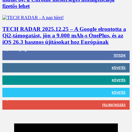
fizetős lehet
TECH RADAR 2025.12.25 – A Google elrontotta a
Qi2-támogatást, jön a 9.000 mAh-s OnePlus, és az
iOS 26.3 hasznos újításokat hoz Európának
3,452
Rajongók
TETSZIK
412
Követő
KÖVETÉS
59
Követő
KÖVETÉS
101
Követő
KÖVETÉS
2,589
Feliratkozó
FELIRATKOZÁS