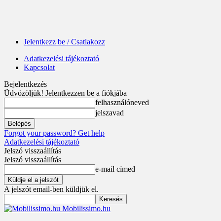
Jelentkezz be / Csatlakozz
Adatkezelési tájékoztató
Kapcsolat
Bejelentkezés
Üdvözöljük! Jelentkezzen be a fiókjába
felhasználóneved
jelszavad
Forgot your password? Get help
Adatkezelési tájékoztató
Jelszó visszaállítás
Jelszó visszaállítás
e-mail címed
A jelszót email-ben küldjük el.
Mobilissimo.hu