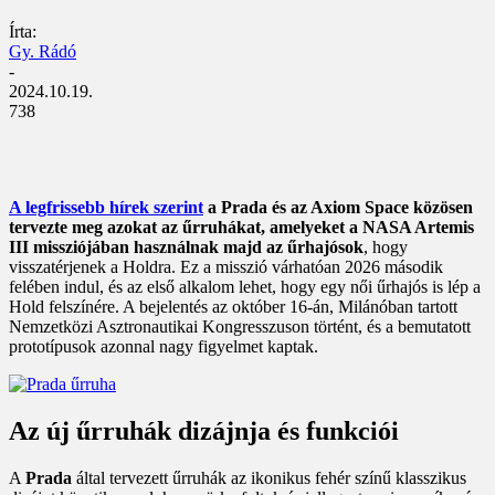
Írta:
Gy. Rádó
-
2024.10.19.
738
A legfrissebb hírek szerint
a Prada és az Axiom Space közösen
tervezte meg azokat az űrruhákat, amelyeket a NASA Artemis
III missziójában használnak majd az űrhajósok
, hogy
visszatérjenek a Holdra. Ez a misszió várhatóan 2026 második
felében indul, és az első alkalom lehet, hogy egy női űrhajós is lép a
Hold felszínére. A bejelentés az október 16-án, Milánóban tartott
Nemzetközi Asztronautikai Kongresszuson történt, és a bemutatott
prototípusok azonnal nagy figyelmet kaptak.
Az új űrruhák dizájnja és funkciói
A
Prada
által tervezett űrruhák az ikonikus fehér színű klasszikus