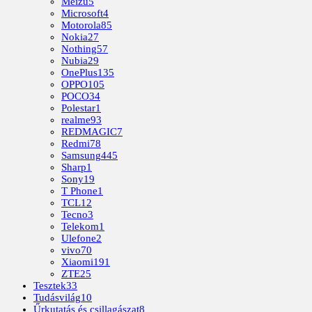
Meizu
5
Microsoft
4
Motorola
85
Nokia
27
Nothing
57
Nubia
29
OnePlus
135
OPPO
105
POCO
34
Polestar
1
realme
93
REDMAGIC
7
Redmi
78
Samsung
445
Sharp
1
Sony
19
T Phone
1
TCL
12
Tecno
3
Telekom
1
Ulefone
2
vivo
70
Xiaomi
191
ZTE
25
Tesztek
33
Tudásvilág
10
Űrkutatás és csillagászat
8