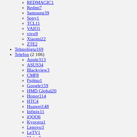
REDMAGIC
1
Redmi
7
Samsung
39
Sony
1
TCL
11
VAIO
1
vivo
9
Xiaomi
22
ZTE
2
Tehnológia
169
Telefon
(2 106)
Apple
313
ASUS
34
Blackview
3
CMF
8
Fujitsu
1
Google
159
HMD Global
20
Honor
114
HTC
4
Huawei
148
Infinix
11
iQOO
6
Kyocera
1
Lenovo
3
LeTV
1