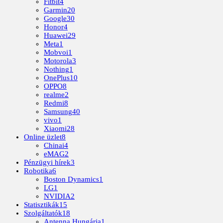
Fitbit
4
Garmin
20
Google
30
Honor
4
Huawei
29
Meta
1
Mobvoi
1
Motorola
3
Nothing
1
OnePlus
10
OPPO
8
realme
2
Redmi
8
Samsung
40
vivo
1
Xiaomi
28
Online üzlet
8
Chinai
4
eMAG
2
Pénzügyi hírek
3
Robotika
6
Boston Dynamics
1
LG
1
NVIDIA
2
Statisztikák
15
Szolgáltatók
18
Antenna Hungária
1