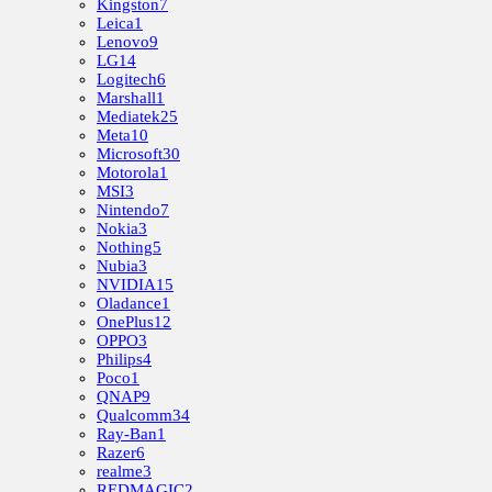
Kingston
7
Leica
1
Lenovo
9
LG
14
Logitech
6
Marshall
1
Mediatek
25
Meta
10
Microsoft
30
Motorola
1
MSI
3
Nintendo
7
Nokia
3
Nothing
5
Nubia
3
NVIDIA
15
Oladance
1
OnePlus
12
OPPO
3
Philips
4
Poco
1
QNAP
9
Qualcomm
34
Ray-Ban
1
Razer
6
realme
3
REDMAGIC
2