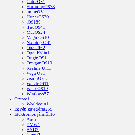
ColorOS
1
HarmonyOS
38
homeOS
1
HyperOS
30
iOS
189
iPadOS
41
MacOS
24
MagicOS
10
Nothing OS
1
One UI
62
OpenKylin
1
OriginOS
1
OxygenOS
19
Realme UI
11
Vega OS
1
visionOS
13
WatchOS
11
Wear OS
19
Windows
57
Crypto
1
Worldcoin
1
Egyéb kategória
235
Elektromos jármű
116
Audi
1
BMW
1
BYD
7
Chery
2