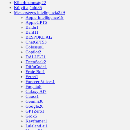
Kiberbiztonság
22
Kütyü ajánló
35
Mesterséges inteligencia
229
Apple Intelligence
19
AppleGPT
6
Baidu
1
Bard
11
BESPOKE AI
2
ChatGPT
53
Colossus
1
Copilot
2
DALLE-2
1
DeepSeek
2
DiffuCode
1
Ernie Bot
1
Ferret
1
Forever Voices
1
Fugatto
8
Galaxy AI
7
Gauss
1
Gemini
30
Google
26
GPTZero
1
Grok
5
Keyframer
1
Lalaland.ai
1