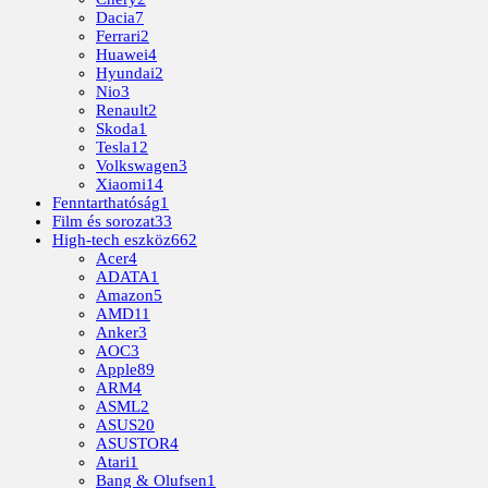
Dacia
7
Ferrari
2
Huawei
4
Hyundai
2
Nio
3
Renault
2
Skoda
1
Tesla
12
Volkswagen
3
Xiaomi
14
Fenntarthatóság
1
Film és sorozat
33
High-tech eszköz
662
Acer
4
ADATA
1
Amazon
5
AMD
11
Anker
3
AOC
3
Apple
89
ARM
4
ASML
2
ASUS
20
ASUSTOR
4
Atari
1
Bang & Olufsen
1