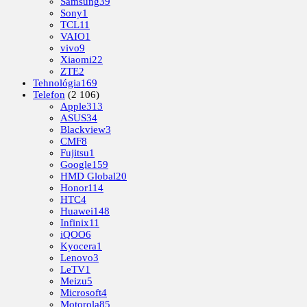
Samsung
39
Sony
1
TCL
11
VAIO
1
vivo
9
Xiaomi
22
ZTE
2
Tehnológia
169
Telefon
(2 106)
Apple
313
ASUS
34
Blackview
3
CMF
8
Fujitsu
1
Google
159
HMD Global
20
Honor
114
HTC
4
Huawei
148
Infinix
11
iQOO
6
Kyocera
1
Lenovo
3
LeTV
1
Meizu
5
Microsoft
4
Motorola
85