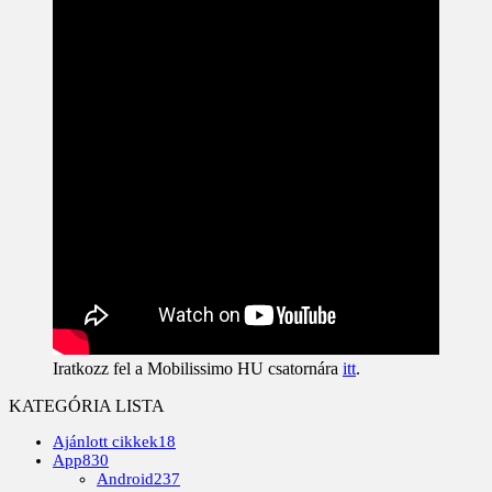
Iratkozz fel a Mobilissimo HU csatornára
itt
.
KATEGÓRIA LISTA
Ajánlott cikkek
18
App
830
Android
237