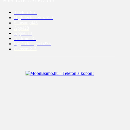
POPULAR CATEGORY
Telefon
1951
High-tech eszköz
529
Samsung
445
App
428
Apple
313
Android
237
Egyéb kategória
235
Okosóra
215