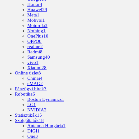
Honor
4
Huawei
29
Meta
1
Mobvoi
1
Motorola
3
Nothing
1
OnePlus
10
OPPO
8
realme
2
Redmi
8
Samsung
40
vivo
1
Xiaomi
28
Online üzlet
8
Chinai
4
eMAG
2
Pénzügyi hírek
3
Robotika
6
Boston Dynamics
1
LG
1
NVIDIA
2
Statisztikák
15
Szolgáltatók
18
Antenna Hungária
1
DIGI
1
One
3