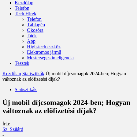
Kezdőlap
Telefon
Tech Hírek
Telefon
Táblagép
Okosóra
Játék
App
High-tech eszköz
Elektromos jármű
Mesterséges inteligencia
Tesztek
Kezdőlap
Statisztikák
Új mobil díjcsomagok 2024-ben; Hogyan
változnak az előfizetési díjak?
Statisztikák
Új mobil díjcsomagok 2024-ben; Hogyan
változnak az előfizetési díjak?
Írta:
Sz. Szilárd
-