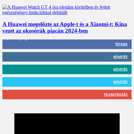
A Huawei megelőzte az Apple-t és a Xiaomi-t; Kína
vezet az okosórák piacán 2024-ben
3,452
Rajongók
TETSZIK
412
Követő
KÖVETÉS
59
Követő
KÖVETÉS
101
Követő
KÖVETÉS
2,589
Feliratkozó
FELIRATKOZÁS