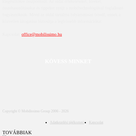
kiegészítőkre összpontosít. Az oldal értékeléseket, híreket,
összehasonlításokat és tippeket nyújt a mobiltechnológiával foglalkozó
fogyasztóknak. Mivel az oldal tartalma folyamatosan frissül, ennek a
közvetlen látogatása biztosítja a legfrissebb információkat.
Kapcsolat:
office@mobilissimo.hu
KÖVESS MINKET
Copyright © Mobilissimo Group 2006 - 2026
Adatkezelési tájékoztató
Kapcsolat
TOVÁBBIAK