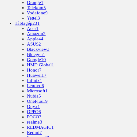
Orange
1
Telekom
5
Vodafone
9
Yettel
3
Táblagép
231
Acer
1
Amazon
2
Apple
44
ASUS
2
Blackview
3
Bluegen
1
Google
10
HMD Global
1
Honor
7
Huawei
17
Infinix
1
Lenovo
6
Microsoft
1
Nubia
5
OnePlus
19
Onyx
1
OPPO
6
POCO
3
realme
3
REDMAGIC
1
Redmi
7