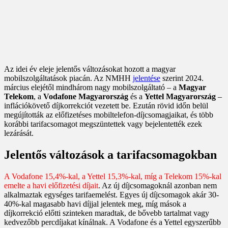
Az idei év eleje jelentős változásokat hozott a magyar
mobilszolgáltatások piacán. Az NMHH
jelentése
szerint 2024.
március elejétől mindhárom nagy mobilszolgáltató – a
Magyar
Telekom
, a
Vodafone Magyarország
és a
Yettel Magyarország
–
inflációkövető díjkorrekciót vezetett be. Ezután rövid időn belül
megújították az előfizetéses mobiltelefon-díjcsomagjaikat, és több
korábbi tarifacsomagot megszüntettek vagy bejelentették ezek
lezárását.
Jelentős változások a tarifacsomagokban
A Vodafone 15,4%-kal, a Yettel 15,3%-kal, míg a Telekom 15%-kal
emelte a havi előfizetési díjait
. Az új díjcsomagoknál azonban nem
alkalmaztak egységes tarifaemelést. Egyes új díjcsomagok akár 30-
40%-kal magasabb havi díjjal jelentek meg, míg mások a
díjkorrekció előtti szinteken maradtak, de bővebb tartalmat vagy
kedvezőbb percdíjakat kínálnak. A Vodafone és a Yettel egyszerűbb