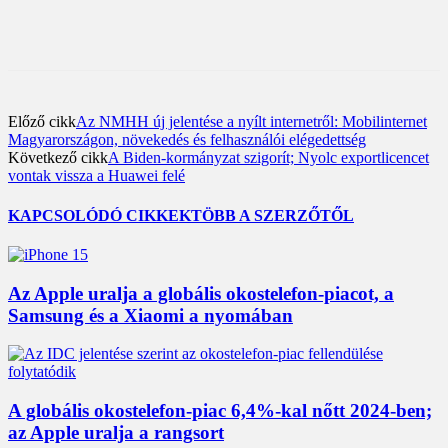
Előző cikk
Az NMHH új jelentése a nyílt internetről: Mobilinternet
Magyarországon, növekedés és felhasználói elégedettség
Következő cikk
A Biden-kormányzat szigorít; Nyolc exportlicencet
vontak vissza a Huawei felé
KAPCSOLÓDÓ CIKKEK
TÖBB A SZERZŐTŐL
Az Apple uralja a globális okostelefon-piacot, a
Samsung és a Xiaomi a nyomában
A globális okostelefon-piac 6,4%-kal nőtt 2024-ben;
az Apple uralja a rangsort