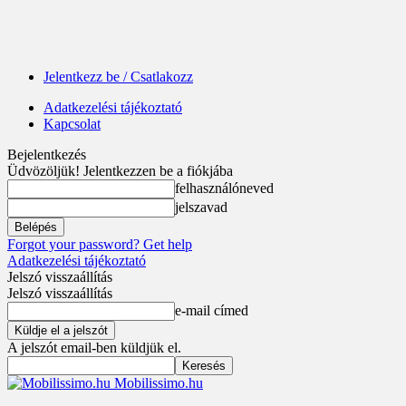
Jelentkezz be / Csatlakozz
Adatkezelési tájékoztató
Kapcsolat
Bejelentkezés
Üdvözöljük! Jelentkezzen be a fiókjába
felhasználóneved
jelszavad
Forgot your password? Get help
Adatkezelési tájékoztató
Jelszó visszaállítás
Jelszó visszaállítás
e-mail címed
A jelszót email-ben küldjük el.
Mobilissimo.hu