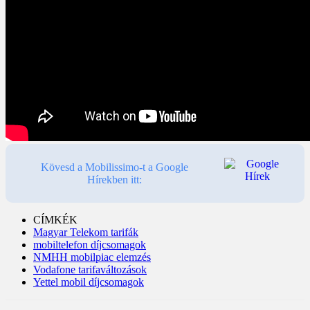
Kövesd a Mobilissimo-t a Google
Hírekben itt:
CÍMKÉK
Magyar Telekom tarifák
mobiltelefon díjcsomagok
NMHH mobilpiac elemzés
Vodafone tarifaváltozások
Yettel mobil díjcsomagok