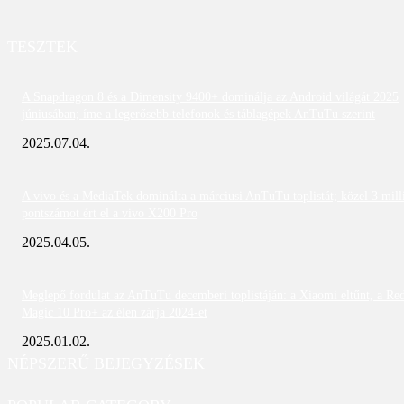
TESZTEK
A Snapdragon 8 és a Dimensity 9400+ dominálja az Android világát 2025
júniusában; íme a legerősebb telefonok és táblagépek AnTuTu szerint
2025.07.04.
A vivo és a MediaTek dominálta a márciusi AnTuTu toplistát; közel 3 mill
pontszámot ért el a vivo X200 Pro
2025.04.05.
Meglepő fordulat az AnTuTu decemberi toplistáján: a Xiaomi eltűnt, a Re
Magic 10 Pro+ az élen zárja 2024-et
2025.01.02.
NÉPSZERŰ BEJEGYZÉSEK