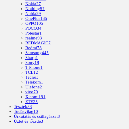
Nokia
27
Nothing
57
Nubia
29
OnePlus
135
OPPO
105
POCO
34
Polestar
1
realme
93
REDMAGIC
7
Redmi
78
Samsung
445
Sharp
1
Sony
19
T Phone
1
TCL
12
Tecno
3
Telekom
1
Ulefone
2
vivo
70
Xiaomi
191
ZTE
25
Tesztek
33
Tudásvilág
10
Űrkutatás és csillagászat
8
Üzlet és tőzsde
3