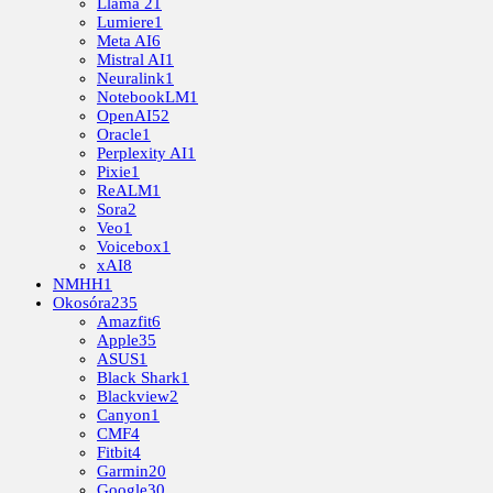
Llama 2
1
Lumiere
1
Meta AI
6
Mistral AI
1
Neuralink
1
NotebookLM
1
OpenAI
52
Oracle
1
Perplexity AI
1
Pixie
1
ReALM
1
Sora
2
Veo
1
Voicebox
1
xAI
8
NMHH
1
Okosóra
235
Amazfit
6
Apple
35
ASUS
1
Black Shark
1
Blackview
2
Canyon
1
CMF
4
Fitbit
4
Garmin
20
Google
30