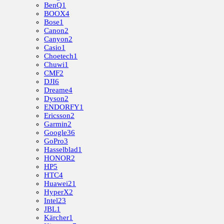
BenQ
1
BOOX
4
Bose
1
Canon
2
Canyon
2
Casio
1
Choetech
1
Chuwi
1
CMF
2
DJI
6
Dreame
4
Dyson
2
ENDORFY
1
Ericsson
2
Garmin
2
Google
36
GoPro
3
Hasselblad
1
HONOR
2
HP
5
HTC
4
Huawei
21
HyperX
2
Intel
23
JBL
1
Kärcher
1