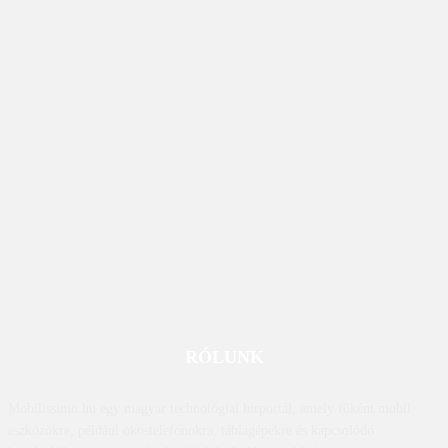
RÓLUNK
Mobilissimo.hu egy magyar technológiai hírportál, amely főként mobil
eszközökre, például okostelefonokra, táblagépekre és kapcsolódó