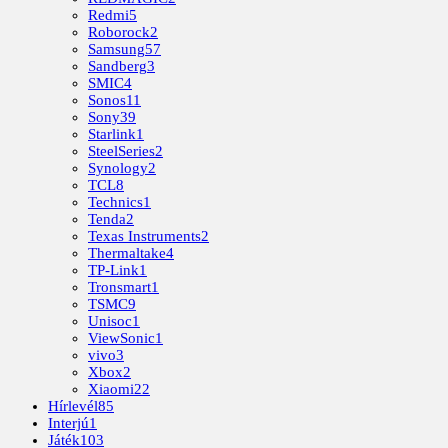
Redmi
5
Roborock
2
Samsung
57
Sandberg
3
SMIC
4
Sonos
11
Sony
39
Starlink
1
SteelSeries
2
Synology
2
TCL
8
Technics
1
Tenda
2
Texas Instruments
2
Thermaltake
4
TP-Link
1
Tronsmart
1
TSMC
9
Unisoc
1
ViewSonic
1
vivo
3
Xbox
2
Xiaomi
22
Hírlevél
85
Interjú
1
Játék
103