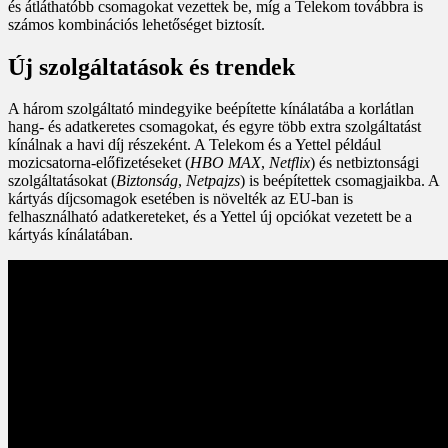
és átláthatóbb csomagokat vezettek be, míg a Telekom továbbra is
számos kombinációs lehetőséget biztosít.
Új szolgáltatások és trendek
A három szolgáltató mindegyike beépítette kínálatába a korlátlan
hang- és adatkeretes csomagokat, és egyre több extra szolgáltatást
kínálnak a havi díj részeként. A Telekom és a Yettel például
mozicsatorna-előfizetéseket (
HBO MAX
,
Netflix
) és netbiztonsági
szolgáltatásokat (
Biztonság
,
Netpajzs
) is beépítettek csomagjaikba. A
kártyás díjcsomagok esetében is növelték az EU-ban is
felhasználható adatkereteket, és a Yettel új opciókat vezetett be a
kártyás kínálatában.