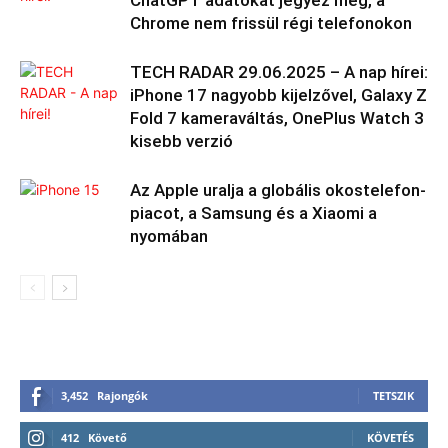
ChatGPT adatokat jegyez meg, a
Chrome nem frissül régi telefonokon
TECH RADAR 29.06.2025 – A nap hírei:
iPhone 17 nagyobb kijelzővel, Galaxy Z
Fold 7 kameraváltás, OnePlus Watch 3
kisebb verzió
Az Apple uralja a globális okostelefon-
piacot, a Samsung és a Xiaomi a
nyomában
3,452
Rajongók
TETSZIK
412
Követő
KÖVETÉS