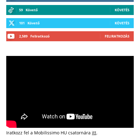
59
Követő
KÖVETÉS
101
Követő
KÖVETÉS
2,589
Feliratkozó
FELIRATKOZÁS
Iratkozz fel a Mobilissimo HU csatornára
itt
.