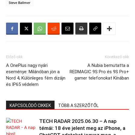
Steve Ballmer
Előző cikk
Következő cikk
A OnePlus nagy nyári
A Nubia bemutatta a
eseménye: Milánóban jön a
REDMAGIC 9S Pro és 9S Pro+
Nord 4; Különleges fém dizájn
gamer telefonokat Kínában
és IP65 védelem
KAPCSOLÓDÓ CIKKEK
TÖBB A SZERZŐTŐL
TECH RADAR 2025.06.30 – A nap
témái: 18 éve jelent meg az iPhone, a