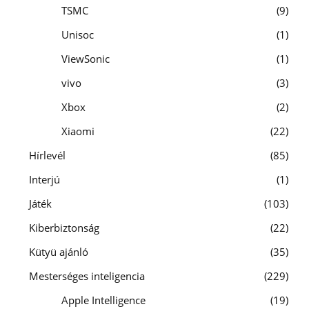
TSMC
9
Unisoc
1
ViewSonic
1
vivo
3
Xbox
2
Xiaomi
22
Hírlevél
85
Interjú
1
Játék
103
Kiberbiztonság
22
Kütyü ajánló
35
Mesterséges inteligencia
229
Apple Intelligence
19