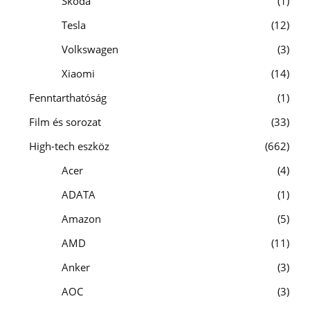
Skoda
1
Tesla
12
Volkswagen
3
Xiaomi
14
Fenntarthatóság
1
Film és sorozat
33
High-tech eszköz
662
Acer
4
ADATA
1
Amazon
5
AMD
11
Anker
3
AOC
3