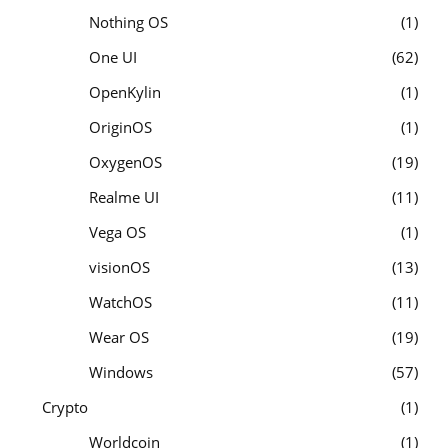
Nothing OS
1
One UI
62
OpenKylin
1
OriginOS
1
OxygenOS
19
Realme UI
11
Vega OS
1
visionOS
13
WatchOS
11
Wear OS
19
Windows
57
Crypto
1
Worldcoin
1