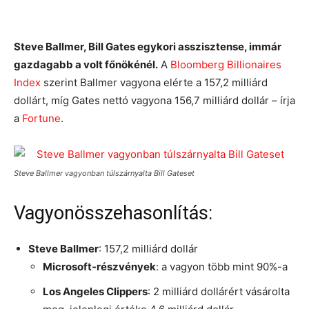
Steve Ballmer, Bill Gates egykori asszisztense, immár
gazdagabb a volt főnökénél.
A
Bloomberg Billionaires
Index
szerint Ballmer vagyona elérte a 157,2 milliárd
dollárt, míg Gates nettó vagyona 156,7 milliárd dollár – írja
a
Fortune
.
Steve Ballmer vagyonban túlszárnyalta Bill Gateset
Vagyonösszehasonlítás:
Steve Ballmer
: 157,2 milliárd dollár
Microsoft-részvények
: a vagyon több mint 90%-a
Los Angeles Clippers
: 2 milliárd dollárért vásárolta