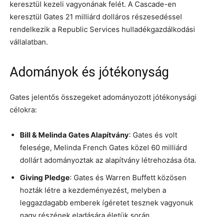
keresztül kezeli vagyonának felét. A Cascade-en
keresztül Gates 21 milliárd dolláros részesedéssel
rendelkezik a Republic Services hulladékgazdálkodási
vállalatban.
Adományok és jótékonyság
Gates jelentős összegeket adományozott jótékonysági
célokra:
Bill & Melinda Gates Alapítvány
: Gates és volt
felesége, Melinda French Gates közel 60 milliárd
dollárt adományoztak az alapítvány létrehozása óta.
Giving Pledge
: Gates és Warren Buffett közösen
hozták létre a kezdeményezést, melyben a
leggazdagabb emberek ígéretet tesznek vagyonuk
nagy részének eladására életük során.