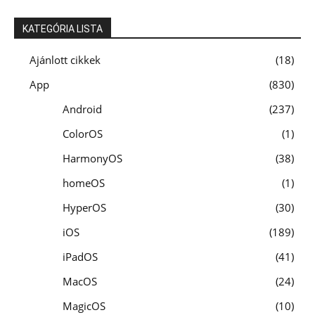
KATEGÓRIA LISTA
Ajánlott cikkek
18
App
830
Android
237
ColorOS
1
HarmonyOS
38
homeOS
1
HyperOS
30
iOS
189
iPadOS
41
MacOS
24
MagicOS
10