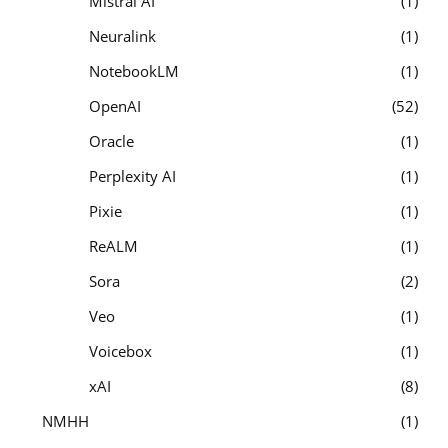
Mistral AI
1
Neuralink
1
NotebookLM
1
OpenAI
52
Oracle
1
Perplexity AI
1
Pixie
1
ReALM
1
Sora
2
Veo
1
Voicebox
1
xAI
8
NMHH
1