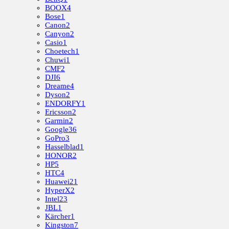
BOOX
4
Bose
1
Canon
2
Canyon
2
Casio
1
Choetech
1
Chuwi
1
CMF
2
DJI
6
Dreame
4
Dyson
2
ENDORFY
1
Ericsson
2
Garmin
2
Google
36
GoPro
3
Hasselblad
1
HONOR
2
HP
5
HTC
4
Huawei
21
HyperX
2
Intel
23
JBL
1
Kärcher
1
Kingston
7