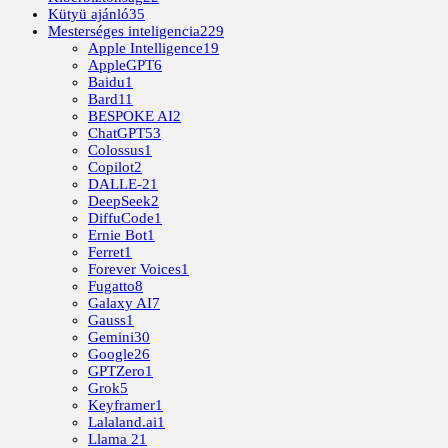
Kütyü ajánló
35
Mesterséges inteligencia
229
Apple Intelligence
19
AppleGPT
6
Baidu
1
Bard
11
BESPOKE AI
2
ChatGPT
53
Colossus
1
Copilot
2
DALLE-2
1
DeepSeek
2
DiffuCode
1
Ernie Bot
1
Ferret
1
Forever Voices
1
Fugatto
8
Galaxy AI
7
Gauss
1
Gemini
30
Google
26
GPTZero
1
Grok
5
Keyframer
1
Lalaland.ai
1
Llama 2
1