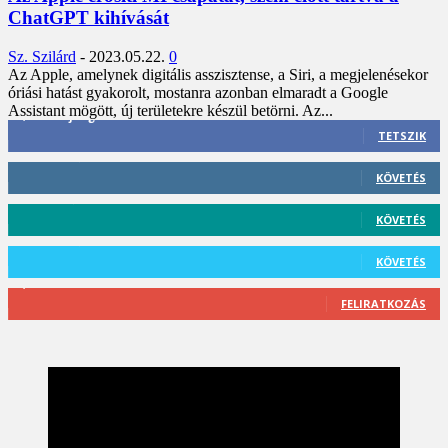
ChatGPT kihívását
Sz. Szilárd
-
2023.05.22.
0
Az Apple, amelynek digitális asszisztense, a Siri, a megjelenésekor
óriási hatást gyakorolt, mostanra azonban elmaradt a Google
Assistant mögött, új területekre készül betörni. Az...
3,452
Rajongók
TETSZIK
412
Követő
KÖVETÉS
59
Követő
KÖVETÉS
101
Követő
KÖVETÉS
2,589
Feliratkozó
FELIRATKOZÁS