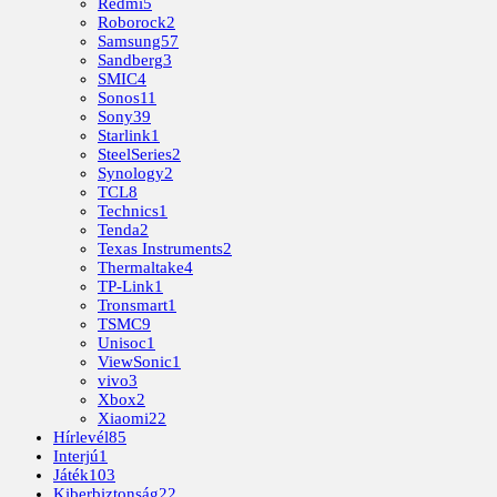
Redmi
5
Roborock
2
Samsung
57
Sandberg
3
SMIC
4
Sonos
11
Sony
39
Starlink
1
SteelSeries
2
Synology
2
TCL
8
Technics
1
Tenda
2
Texas Instruments
2
Thermaltake
4
TP-Link
1
Tronsmart
1
TSMC
9
Unisoc
1
ViewSonic
1
vivo
3
Xbox
2
Xiaomi
22
Hírlevél
85
Interjú
1
Játék
103
Kiberbiztonság
22