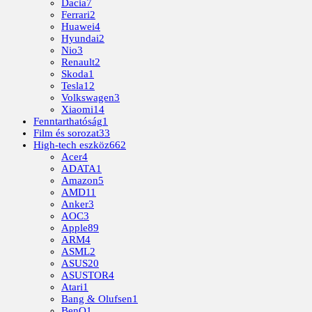
Dacia
7
Ferrari
2
Huawei
4
Hyundai
2
Nio
3
Renault
2
Skoda
1
Tesla
12
Volkswagen
3
Xiaomi
14
Fenntarthatóság
1
Film és sorozat
33
High-tech eszköz
662
Acer
4
ADATA
1
Amazon
5
AMD
11
Anker
3
AOC
3
Apple
89
ARM
4
ASML
2
ASUS
20
ASUSTOR
4
Atari
1
Bang & Olufsen
1
BenQ
1