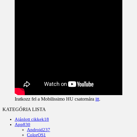
Iratkozz fel a Mobilissimo HU csatornára
itt
.
KATEGÓRIA LISTA
Ajánlott cikkek
18
App
830
Android
237
ColorOS
1