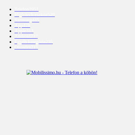
Telefon
1951
High-tech eszköz
529
Samsung
445
App
428
Apple
313
Android
237
Egyéb kategória
235
Okosóra
215