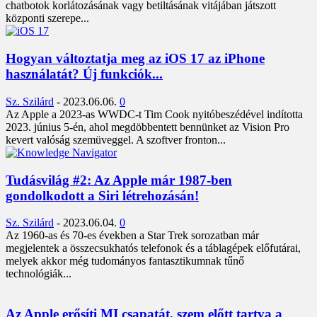
chatbotok korlátozásának vagy betiltásának vitájában játszott
központi szerepe...
Hogyan változtatja meg az iOS 17 az iPhone
használatát? Új funkciók...
Sz. Szilárd
-
2023.06.06.
0
Az Apple a 2023-as WWDC-t Tim Cook nyitóbeszédével indította
2023. június 5-én, ahol megdöbbentett bennünket az Vision Pro
kevert valóság szemüveggel. A szoftver fronton...
Tudásvilág #2: Az Apple már 1987-ben
gondolkodott a Siri létrehozásán!
Sz. Szilárd
-
2023.06.04.
0
Az 1960-as és 70-es években a Star Trek sorozatban már
megjelentek a összecsukhatós telefonok és a táblagépek előfutárai,
melyek akkor még tudományos fantasztikumnak tűnő
technológiák...
Az Apple erősíti MI csapatát, szem előtt tartva a