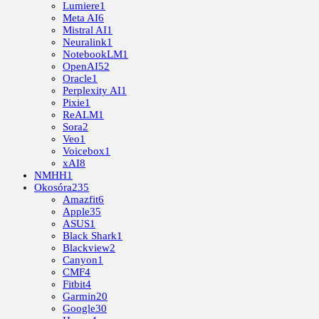
Lumiere
1
Meta AI
6
Mistral AI
1
Neuralink
1
NotebookLM
1
OpenAI
52
Oracle
1
Perplexity AI
1
Pixie
1
ReALM
1
Sora
2
Veo
1
Voicebox
1
xAI
8
NMHH
1
Okosóra
235
Amazfit
6
Apple
35
ASUS
1
Black Shark
1
Blackview
2
Canyon
1
CMF
4
Fitbit
4
Garmin
20
Google
30