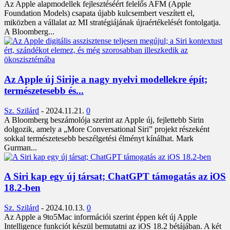
Az Apple alapmodellek fejlesztéséért felelős AFM (Apple
Foundation Models) csapata újabb kulcsembert veszített el,
miközben a vállalat az MI stratégiájának újraértékelését fontolgatja.
A Bloomberg...
Az Apple új Sirije a nagy nyelvi modellekre épít;
természetesebb és...
Sz. Szilárd
-
2024.11.21.
0
A Bloomberg beszámolója szerint az Apple új, fejlettebb Sirin
dolgozik, amely a „More Conversational Siri” projekt részeként
sokkal természetesebb beszélgetési élményt kínálhat. Mark
Gurman...
A Siri kap egy új társat; ChatGPT támogatás az iOS
18.2-ben
Sz. Szilárd
-
2024.10.13.
0
Az Apple a 9to5Mac információi szerint éppen két új Apple
Intelligence funkciót készül bemutatni az iOS 18.2 bétájában. A két