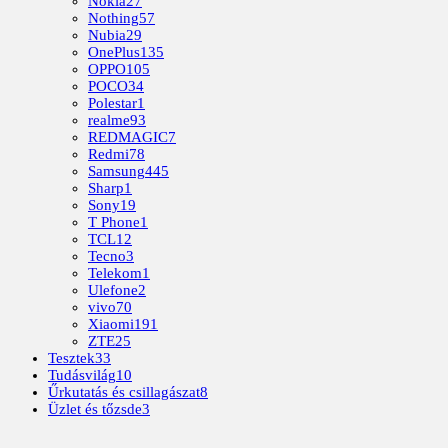
Nokia
27
Nothing
57
Nubia
29
OnePlus
135
OPPO
105
POCO
34
Polestar
1
realme
93
REDMAGIC
7
Redmi
78
Samsung
445
Sharp
1
Sony
19
T Phone
1
TCL
12
Tecno
3
Telekom
1
Ulefone
2
vivo
70
Xiaomi
191
ZTE
25
Tesztek
33
Tudásvilág
10
Űrkutatás és csillagászat
8
Üzlet és tőzsde
3