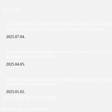
TESZTEK
A Snapdragon 8 és a Dimensity 9400+ dominálja az Android világát 2025
júniusában; íme a legerősebb telefonok és táblagépek AnTuTu szerint
2025.07.04.
A vivo és a MediaTek dominálta a márciusi AnTuTu toplistát; közel 3 mill
pontszámot ért el a vivo X200 Pro
2025.04.05.
Meglepő fordulat az AnTuTu decemberi toplistáján: a Xiaomi eltűnt, a Re
Magic 10 Pro+ az élen zárja 2024-et
2025.01.02.
NÉPSZERŰ BEJEGYZÉSEK
POPULAR CATEGORY