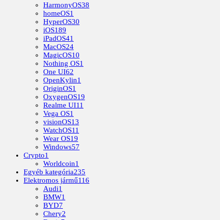
HarmonyOS
38
homeOS
1
HyperOS
30
iOS
189
iPadOS
41
MacOS
24
MagicOS
10
Nothing OS
1
One UI
62
OpenKylin
1
OriginOS
1
OxygenOS
19
Realme UI
11
Vega OS
1
visionOS
13
WatchOS
11
Wear OS
19
Windows
57
Crypto
1
Worldcoin
1
Egyéb kategória
235
Elektromos jármű
116
Audi
1
BMW
1
BYD
7
Chery
2