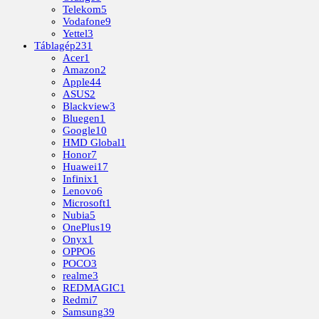
Telekom
5
Vodafone
9
Yettel
3
Táblagép
231
Acer
1
Amazon
2
Apple
44
ASUS
2
Blackview
3
Bluegen
1
Google
10
HMD Global
1
Honor
7
Huawei
17
Infinix
1
Lenovo
6
Microsoft
1
Nubia
5
OnePlus
19
Onyx
1
OPPO
6
POCO
3
realme
3
REDMAGIC
1
Redmi
7
Samsung
39