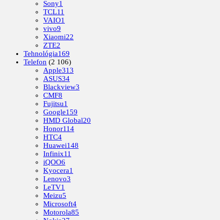
Sony
1
TCL
11
VAIO
1
vivo
9
Xiaomi
22
ZTE
2
Tehnológia
169
Telefon
(2 106)
Apple
313
ASUS
34
Blackview
3
CMF
8
Fujitsu
1
Google
159
HMD Global
20
Honor
114
HTC
4
Huawei
148
Infinix
11
iQOO
6
Kyocera
1
Lenovo
3
LeTV
1
Meizu
5
Microsoft
4
Motorola
85