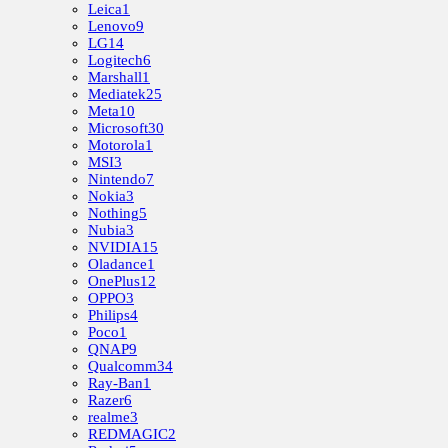
Leica
1
Lenovo
9
LG
14
Logitech
6
Marshall
1
Mediatek
25
Meta
10
Microsoft
30
Motorola
1
MSI
3
Nintendo
7
Nokia
3
Nothing
5
Nubia
3
NVIDIA
15
Oladance
1
OnePlus
12
OPPO
3
Philips
4
Poco
1
QNAP
9
Qualcomm
34
Ray-Ban
1
Razer
6
realme
3
REDMAGIC
2