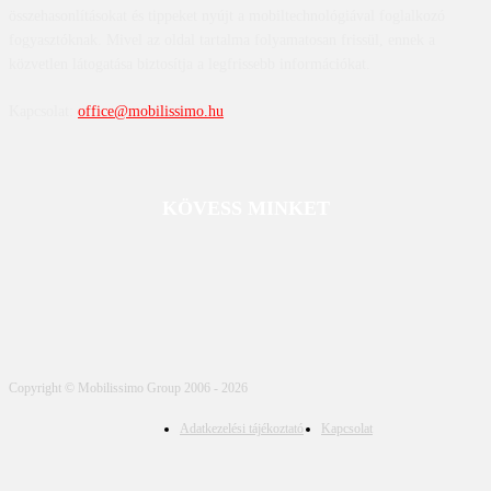
összehasonlításokat és tippeket nyújt a mobiltechnológiával foglalkozó
fogyasztóknak. Mivel az oldal tartalma folyamatosan frissül, ennek a
közvetlen látogatása biztosítja a legfrissebb információkat.
Kapcsolat:
office@mobilissimo.hu
KÖVESS MINKET
Copyright © Mobilissimo Group 2006 - 2026
Adatkezelési tájékoztató
Kapcsolat