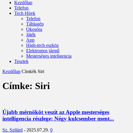
Kezdőlap
Telefon
Tech Hírek
Telefon
Táblagép
Okosóra
Játék
App
High-tech eszköz
Elektromos jármű
Mesterséges inteligencia
Tesztek
Kezdőlap
Címkék
Siri
Címke: Siri
Újabb mérnököt veszít az Apple mesterséges
intelligencia részlege; Négy kulcsember ment...
Sz. Szilárd
-
2025.07.29.
0