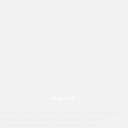
RÓLUNK
Mobilissimo.hu egy magyar technológiai hírportál, amely főként mobil
eszközökre, például okostelefonokra, táblagépekre és kapcsolódó
kiegészítőkre összpontosít. Az oldal értékeléseket, híreket,