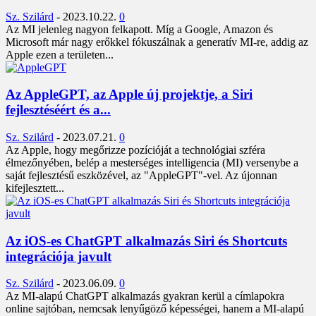
Sz. Szilárd
-
2023.10.22.
0
Az MI jelenleg nagyon felkapott. Míg a Google, Amazon és
Microsoft már nagy erőkkel fókuszálnak a generatív MI-re, addig az
Apple ezen a területen...
Az AppleGPT, az Apple új projektje, a Siri
fejlesztéséért és a...
Sz. Szilárd
-
2023.07.21.
0
Az Apple, hogy megőrizze pozícióját a technológiai szféra
élmezőnyében, belép a mesterséges intelligencia (MI) versenybe a
saját fejlesztésű eszközével, az "AppleGPT"-vel. Az újonnan
kifejlesztett...
Az iOS-es ChatGPT alkalmazás Siri és Shortcuts
integrációja javult
Sz. Szilárd
-
2023.06.09.
0
Az MI-alapú ChatGPT alkalmazás gyakran kerül a címlapokra
online sajtóban, nemcsak lenyűgöző képességei, hanem a MI-alapú