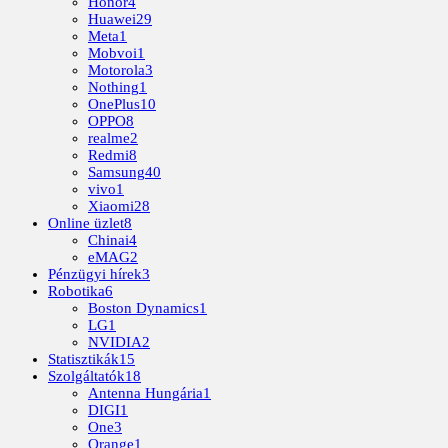
Honor
4
Huawei
29
Meta
1
Mobvoi
1
Motorola
3
Nothing
1
OnePlus
10
OPPO
8
realme
2
Redmi
8
Samsung
40
vivo
1
Xiaomi
28
Online üzlet
8
Chinai
4
eMAG
2
Pénzügyi hírek
3
Robotika
6
Boston Dynamics
1
LG
1
NVIDIA
2
Statisztikák
15
Szolgáltatók
18
Antenna Hungária
1
DIGI
1
One
3
Orange
1