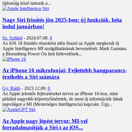
újdonság közé tartozik a...
Nagy Siri frissítés jön 2025-ben: új funkciók, béta
indul januárban!
Sz. Szilárd
-
2024.07.08.
0
Az iOS 18 frissítés részeként idén ősszel az Apple megkezdi új
Apple Intelligence MI szolgáltatásának bevezetését. Mark Gurman,
a Bloomberg Power On heti hírlevelének...
Az iPhone 16 mikrofonjai: Fejlettebb hangparancs-
érzékelés a Siri számára
Gy. Rádó
-
2023.12.09.
0
Az Apple jelentős fejlesztéseket tervez az iPhone 16-hoz, mint
például nagyobb képernyőméretek, de most új információk láttak
napvilágot a MI (Mesterséges Intelligencia) kapcsán. Úgy...
Az Apple nagy lépést tervez: MI-vel
forradalmasítják a Siri-t az iOS...