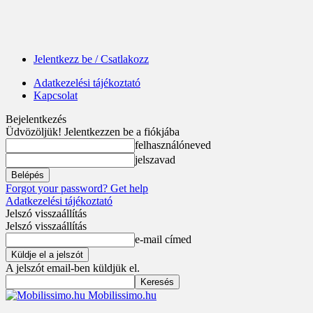
Jelentkezz be / Csatlakozz
Adatkezelési tájékoztató
Kapcsolat
Bejelentkezés
Üdvözöljük! Jelentkezzen be a fiókjába
felhasználóneved
jelszavad
Forgot your password? Get help
Adatkezelési tájékoztató
Jelszó visszaállítás
Jelszó visszaállítás
e-mail címed
A jelszót email-ben küldjük el.
Mobilissimo.hu