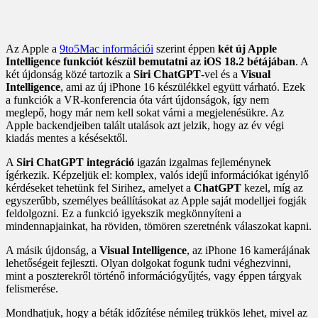
Az Apple a
9to5Mac információi
szerint éppen
két új Apple
Intelligence funkciót készül bemutatni az iOS 18.2 bétájában
. A
két újdonság közé tartozik a
Siri ChatGPT
-vel és a
Visual
Intelligence
, ami az új iPhone 16 készülékkel együtt várható. Ezek
a funkciók a VR-konferencia óta várt újdonságok, így nem
meglepő, hogy már nem kell sokat várni a megjelenésükre. Az
Apple backendjeiben talált utalások azt jelzik, hogy az év végi
kiadás mentes a késésektől.
A
Siri ChatGPT integráció
igazán izgalmas fejleménynek
ígérkezik. Képzeljük el: komplex, valós idejű információkat igénylő
kérdéseket tehetünk fel Sirihez, amelyet a
ChatGPT
kezel, míg az
egyszerűbb, személyes beállításokat az Apple saját modelljei fogják
feldolgozni. Ez a funkció igyekszik megkönnyíteni a
mindennapjainkat, ha röviden, tömören szeretnénk válaszokat kapni.
A másik újdonság, a
Visual Intelligence
, az iPhone 16 kamerájának
lehetőségeit fejleszti. Olyan dolgokat fogunk tudni véghezvinni,
mint a poszterekről történő információgyűjtés, vagy éppen tárgyak
felismerése.
Mondhatjuk, hogy a béták időzítése némileg trükkös lehet, mivel az