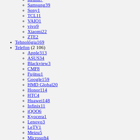
Samsung
39
Sony
1
TCL
11
VAIO
1
vivo
9
Xiaomi
22
ZTE
2
Tehnológia
169
Telefon
(2 106)
Apple
313
ASUS
34
Blackview
3
CMF
8
Fujitsu
1
Google
159
HMD Global
20
Honor
114
HTC
4
Huawei
148
Infinix
11
iQOO
6
Kyocera
1
Lenovo
3
LeTV
1
Meizu
5
Microsoft
4