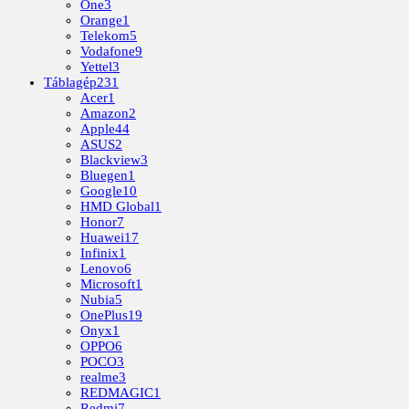
One
3
Orange
1
Telekom
5
Vodafone
9
Yettel
3
Táblagép
231
Acer
1
Amazon
2
Apple
44
ASUS
2
Blackview
3
Bluegen
1
Google
10
HMD Global
1
Honor
7
Huawei
17
Infinix
1
Lenovo
6
Microsoft
1
Nubia
5
OnePlus
19
Onyx
1
OPPO
6
POCO
3
realme
3
REDMAGIC
1
Redmi
7