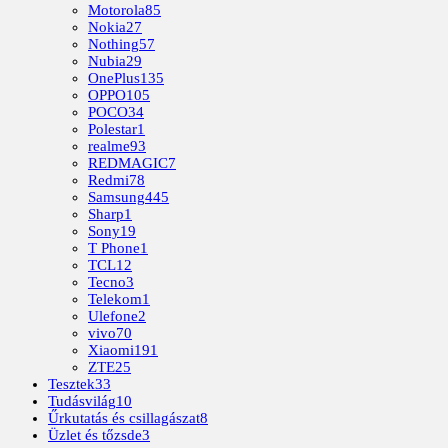
Motorola
85
Nokia
27
Nothing
57
Nubia
29
OnePlus
135
OPPO
105
POCO
34
Polestar
1
realme
93
REDMAGIC
7
Redmi
78
Samsung
445
Sharp
1
Sony
19
T Phone
1
TCL
12
Tecno
3
Telekom
1
Ulefone
2
vivo
70
Xiaomi
191
ZTE
25
Tesztek
33
Tudásvilág
10
Űrkutatás és csillagászat
8
Üzlet és tőzsde
3