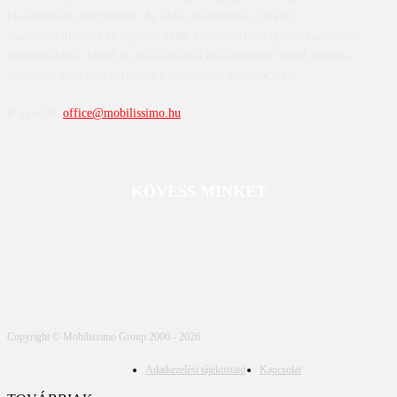
kiegészítőkre összpontosít. Az oldal értékeléseket, híreket,
összehasonlításokat és tippeket nyújt a mobiltechnológiával foglalkozó
fogyasztóknak. Mivel az oldal tartalma folyamatosan frissül, ennek a
közvetlen látogatása biztosítja a legfrissebb információkat.
Kapcsolat:
office@mobilissimo.hu
KÖVESS MINKET
Copyright © Mobilissimo Group 2006 - 2026
Adatkezelési tájékoztató
Kapcsolat