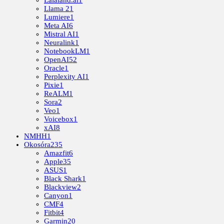
Llama 2
1
Lumiere
1
Meta AI
6
Mistral AI
1
Neuralink
1
NotebookLM
1
OpenAI
52
Oracle
1
Perplexity AI
1
Pixie
1
ReALM
1
Sora
2
Veo
1
Voicebox
1
xAI
8
NMHH
1
Okosóra
235
Amazfit
6
Apple
35
ASUS
1
Black Shark
1
Blackview
2
Canyon
1
CMF
4
Fitbit
4
Garmin
20