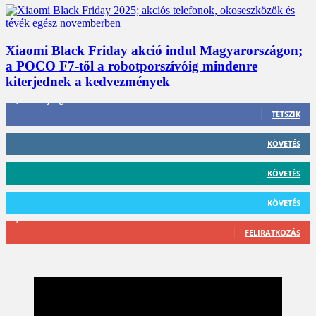
Xiaomi Black Friday akció indul Magyarországon;
a POCO F7-től a robotporszívóig mindenre
kiterjednek a kedvezmények
3,452
Rajongók
TETSZIK
412
Követő
KÖVETÉS
59
Követő
KÖVETÉS
101
Követő
KÖVETÉS
2,589
Feliratkozó
FELIRATKOZÁS