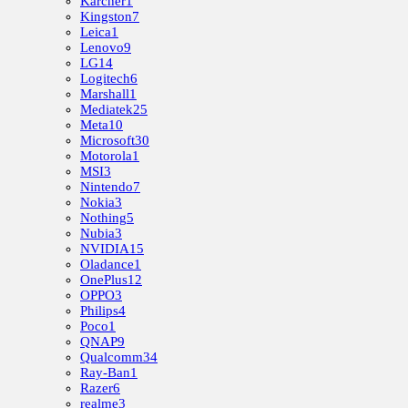
Kärcher
1
Kingston
7
Leica
1
Lenovo
9
LG
14
Logitech
6
Marshall
1
Mediatek
25
Meta
10
Microsoft
30
Motorola
1
MSI
3
Nintendo
7
Nokia
3
Nothing
5
Nubia
3
NVIDIA
15
Oladance
1
OnePlus
12
OPPO
3
Philips
4
Poco
1
QNAP
9
Qualcomm
34
Ray-Ban
1
Razer
6
realme
3