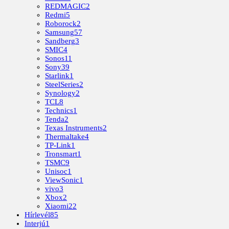
REDMAGIC
2
Redmi
5
Roborock
2
Samsung
57
Sandberg
3
SMIC
4
Sonos
11
Sony
39
Starlink
1
SteelSeries
2
Synology
2
TCL
8
Technics
1
Tenda
2
Texas Instruments
2
Thermaltake
4
TP-Link
1
Tronsmart
1
TSMC
9
Unisoc
1
ViewSonic
1
vivo
3
Xbox
2
Xiaomi
22
Hírlevél
85
Interjú
1