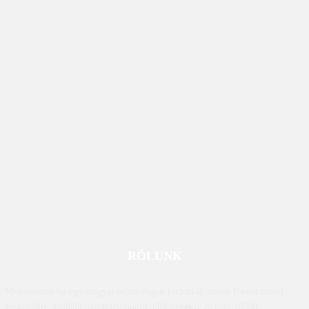
RÓLUNK
Mobilissimo.hu egy magyar technológiai hírportál, amely főként mobil
eszközökre, például okostelefonokra, táblagépekre és kapcsolódó