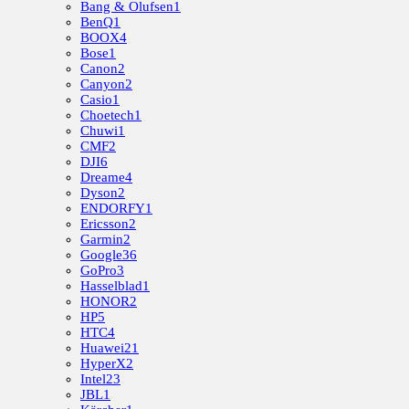
Bang & Olufsen
1
BenQ
1
BOOX
4
Bose
1
Canon
2
Canyon
2
Casio
1
Choetech
1
Chuwi
1
CMF
2
DJI
6
Dreame
4
Dyson
2
ENDORFY
1
Ericsson
2
Garmin
2
Google
36
GoPro
3
Hasselblad
1
HONOR
2
HP
5
HTC
4
Huawei
21
HyperX
2
Intel
23
JBL
1