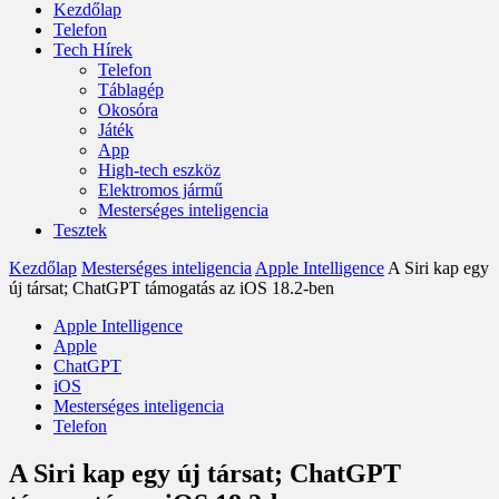
Kezdőlap
Telefon
Tech Hírek
Telefon
Táblagép
Okosóra
Játék
App
High-tech eszköz
Elektromos jármű
Mesterséges inteligencia
Tesztek
Kezdőlap
Mesterséges inteligencia
Apple Intelligence
A Siri kap egy
új társat; ChatGPT támogatás az iOS 18.2-ben
Apple Intelligence
Apple
ChatGPT
iOS
Mesterséges inteligencia
Telefon
A Siri kap egy új társat; ChatGPT