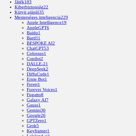
Játék
103
Kiberbiztonság
22
Kütyü ajánló
35
Mesterséges inteligencia
229
Apple Intelligence
19
AppleGPT
6
Baidu
1
Bard
11
BESPOKE AI
2
ChatGPT
53
Colossus
1
Copilot
2
DALLE-2
1
DeepSeek
2
DiffuCode
1
Ernie Bot
1
Ferret
1
Forever Voices
1
Fugatto
8
Galaxy AI
7
Gauss
1
Gemini
30
Google
26
GPTZero
1
Grok
5
Keyframer
1
Lalaland.ai
1