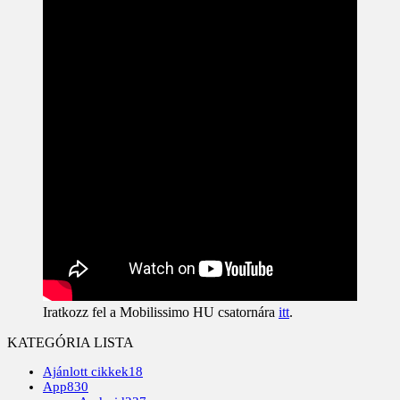
Iratkozz fel a Mobilissimo HU csatornára
itt
.
KATEGÓRIA LISTA
Ajánlott cikkek
18
App
830