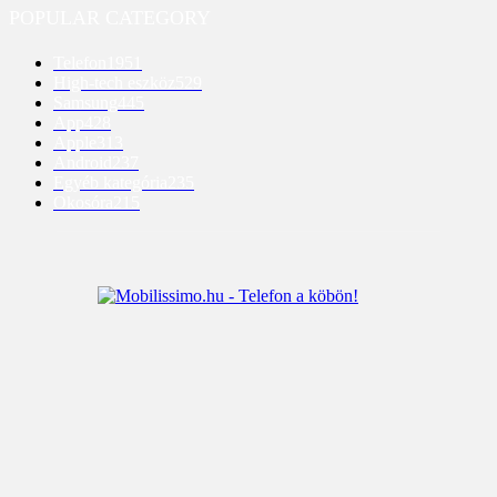
POPULAR CATEGORY
Telefon
1951
High-tech eszköz
529
Samsung
445
App
428
Apple
313
Android
237
Egyéb kategória
235
Okosóra
215