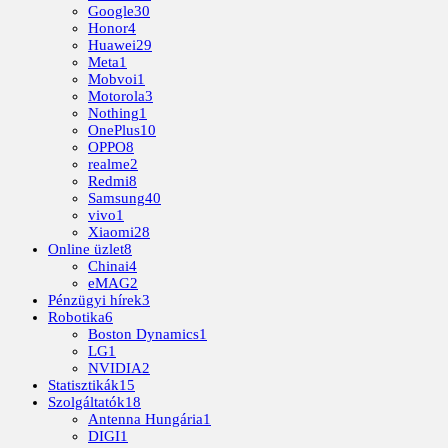
Google
30
Honor
4
Huawei
29
Meta
1
Mobvoi
1
Motorola
3
Nothing
1
OnePlus
10
OPPO
8
realme
2
Redmi
8
Samsung
40
vivo
1
Xiaomi
28
Online üzlet
8
Chinai
4
eMAG
2
Pénzügyi hírek
3
Robotika
6
Boston Dynamics
1
LG
1
NVIDIA
2
Statisztikák
15
Szolgáltatók
18
Antenna Hungária
1
DIGI
1