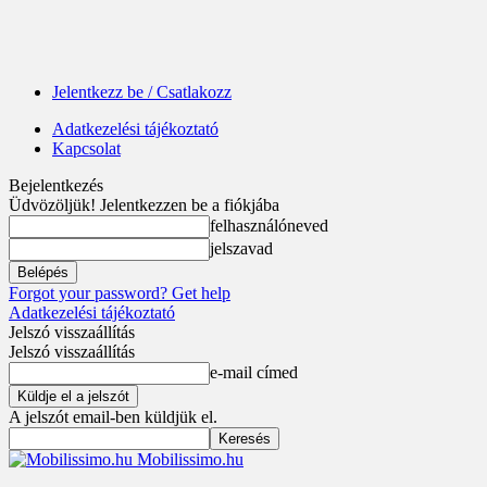
Jelentkezz be / Csatlakozz
Adatkezelési tájékoztató
Kapcsolat
Bejelentkezés
Üdvözöljük! Jelentkezzen be a fiókjába
felhasználóneved
jelszavad
Forgot your password? Get help
Adatkezelési tájékoztató
Jelszó visszaállítás
Jelszó visszaállítás
e-mail címed
A jelszót email-ben küldjük el.
Mobilissimo.hu