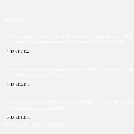
TESZTEK
A Snapdragon 8 és a Dimensity 9400+ dominálja az Android világát 2025
júniusában; íme a legerősebb telefonok és táblagépek AnTuTu szerint
2025.07.04.
A vivo és a MediaTek dominálta a márciusi AnTuTu toplistát; közel 3 mill
pontszámot ért el a vivo X200 Pro
2025.04.05.
Meglepő fordulat az AnTuTu decemberi toplistáján: a Xiaomi eltűnt, a Re
Magic 10 Pro+ az élen zárja 2024-et
2025.01.02.
NÉPSZERŰ BEJEGYZÉSEK