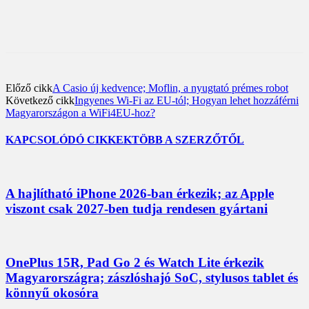
Előző cikk
A Casio új kedvence; Moflin, a nyugtató prémes robot
Következő cikk
Ingyenes Wi-Fi az EU-tól; Hogyan lehet hozzáférni
Magyarországon a WiFi4EU-hoz?
KAPCSOLÓDÓ CIKKEK
TÖBB A SZERZŐTŐL
A hajlítható iPhone 2026-ban érkezik; az Apple
viszont csak 2027-ben tudja rendesen gyártani
OnePlus 15R, Pad Go 2 és Watch Lite érkezik
Magyarországra; zászlóshajó SoC, stylusos tablet és
könnyű okosóra