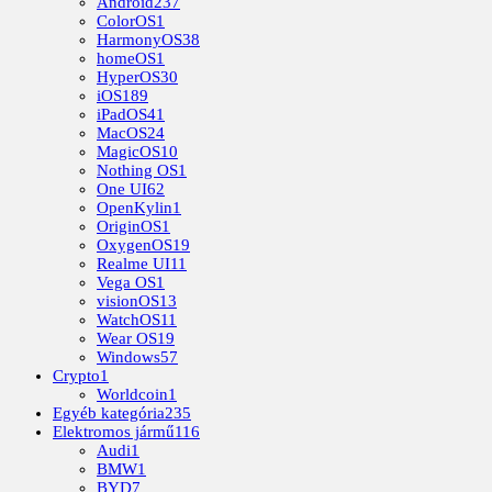
Android
237
ColorOS
1
HarmonyOS
38
homeOS
1
HyperOS
30
iOS
189
iPadOS
41
MacOS
24
MagicOS
10
Nothing OS
1
One UI
62
OpenKylin
1
OriginOS
1
OxygenOS
19
Realme UI
11
Vega OS
1
visionOS
13
WatchOS
11
Wear OS
19
Windows
57
Crypto
1
Worldcoin
1
Egyéb kategória
235
Elektromos jármű
116
Audi
1
BMW
1
BYD
7