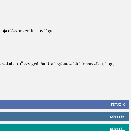
ja először került napvilágra...
solatban. Összegyűjtöttük a legfontosabb hírmorzsákat, hogy...
TETSZIK
KÖVETÉS
KÖVETÉS