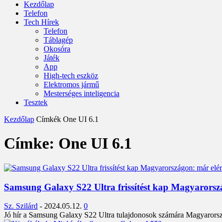
Kezdőlap
Telefon
Tech Hírek
Telefon
Táblagép
Okosóra
Játék
App
High-tech eszköz
Elektromos jármű
Mesterséges inteligencia
Tesztek
Kezdőlap
Címkék
One UI 6.1
Címke: One UI 6.1
Samsung Galaxy S22 Ultra frissítést kap Magyarorszá
Sz. Szilárd
-
2024.05.12.
0
Jó hír a Samsung Galaxy S22 Ultra tulajdonosok számára Magyarországo