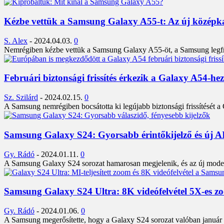
Kézbe vettük a Samsung Galaxy A55-t: Az új középka
S. Alex
-
2024.04.03.
0
Nemrégiben kézbe vettük a Samsung Galaxy A55-öt, a Samsung legfriss
Februári biztonsági frissítés érkezik a Galaxy A54-he
Sz. Szilárd
-
2024.02.15.
0
A Samsung nemrégiben bocsátotta ki legújabb biztonsági frissítését a
Samsung Galaxy S24: Gyorsabb érintőkijelző és új AI
Gy. Rádó
-
2024.01.11.
0
A Samsung Galaxy S24 sorozat hamarosan megjelenik, és az új modelle
Samsung Galaxy S24 Ultra: 8K videófelvétel 5X-es zo
Gy. Rádó
-
2024.01.06.
0
A Samsung megerősítette, hogy a Galaxy S24 sorozat valóban január 17