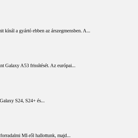
t kínál a gyártó ebben az árszegmensben. A...
t Galaxy A53 frissítését. Az európai...
 Galaxy S24, S24+ és...
orradalmi MI-ről hallottunk, majd...