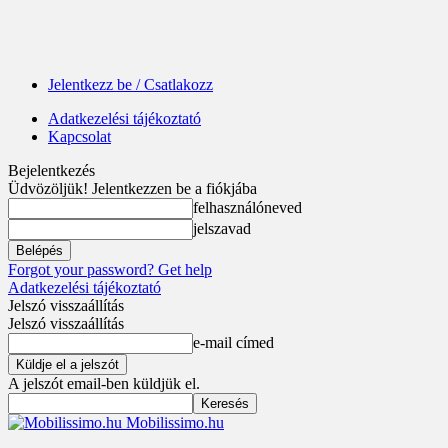
Jelentkezz be / Csatlakozz
Adatkezelési tájékoztató
Kapcsolat
Bejelentkezés
Üdvözöljük! Jelentkezzen be a fiókjába
felhasználóneved
jelszavad
Forgot your password? Get help
Adatkezelési tájékoztató
Jelszó visszaállítás
Jelszó visszaállítás
e-mail címed
A jelszót email-ben küldjük el.
Mobilissimo.hu