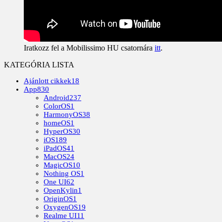
Iratkozz fel a Mobilissimo HU csatornára
itt
.
KATEGÓRIA LISTA
Ajánlott cikkek
18
App
830
Android
237
ColorOS
1
HarmonyOS
38
homeOS
1
HyperOS
30
iOS
189
iPadOS
41
MacOS
24
MagicOS
10
Nothing OS
1
One UI
62
OpenKylin
1
OriginOS
1
OxygenOS
19
Realme UI
11