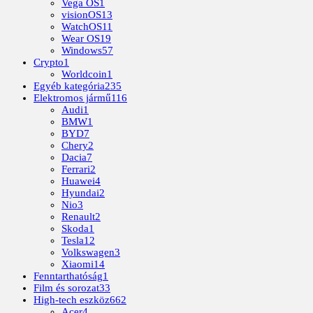
Vega OS
1
visionOS
13
WatchOS
11
Wear OS
19
Windows
57
Crypto
1
Worldcoin
1
Egyéb kategória
235
Elektromos jármű
116
Audi
1
BMW
1
BYD
7
Chery
2
Dacia
7
Ferrari
2
Huawei
4
Hyundai
2
Nio
3
Renault
2
Skoda
1
Tesla
12
Volkswagen
3
Xiaomi
14
Fenntarthatóság
1
Film és sorozat
33
High-tech eszköz
662
Acer
4