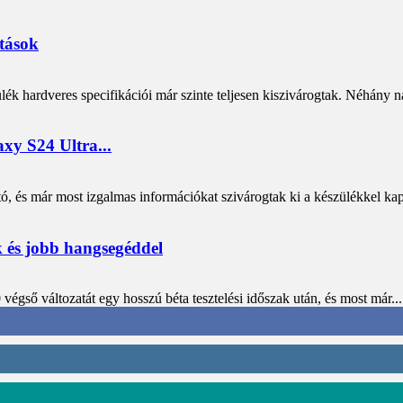
ítások
 hardveres specifikációi már szinte teljesen kiszivárogtak. Néhány nap
xy S24 Ultra...
és már most izgalmas információkat szivárogtak ki a készülékkel kapc
k és jobb hangsegéddel
égső változatát egy hosszú béta tesztelési időszak után, és most már...