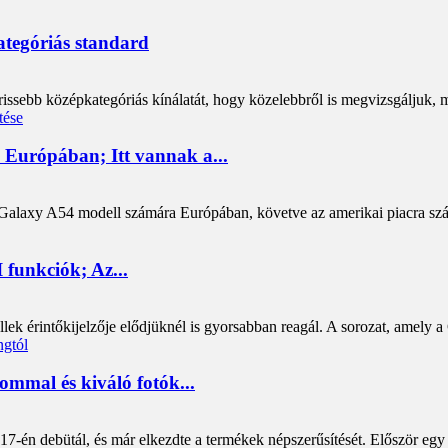
tegóriás standard
ebb középkategóriás kínálatát, hogy közelebbről is megvizsgáljuk, mi
z Európában; Itt vannak a...
 Galaxy A54 modell számára Európában, követve az amerikai piacra szán
 funkciók; Az...
k érintőkijelzője elődjüknél is gyorsabban reagál. A sorozat, amely a
ommal és kiváló fotók...
-én debütál, és már elkezdte a termékek népszerűsítését. Először egy f