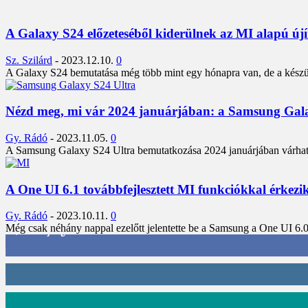
A Galaxy S24 előzeteséből kiderülnek az MI alapú új
Sz. Szilárd
-
2023.12.10.
0
A Galaxy S24 bemutatása még több mint egy hónapra van, de a készülék
Nézd meg, mi vár 2024 januárjában: a Samsung Gala
Gy. Rádó
-
2023.11.05.
0
A Samsung Galaxy S24 Ultra bemutatkozása 2024 januárjában várható, 
A One UI 6.1 továbbfejlesztett MI funkciókkal érkezi
Gy. Rádó
-
2023.10.11.
0
Még csak néhány nappal ezelőtt jelentette be a Samsung a One UI 6.0 v
3,452
Rajongók
412
Követő
59
Követő