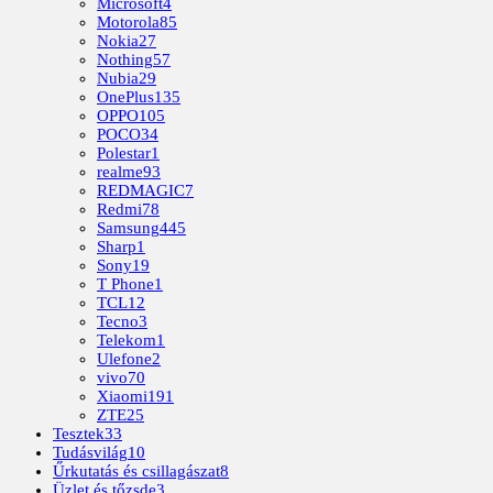
Microsoft
4
Motorola
85
Nokia
27
Nothing
57
Nubia
29
OnePlus
135
OPPO
105
POCO
34
Polestar
1
realme
93
REDMAGIC
7
Redmi
78
Samsung
445
Sharp
1
Sony
19
T Phone
1
TCL
12
Tecno
3
Telekom
1
Ulefone
2
vivo
70
Xiaomi
191
ZTE
25
Tesztek
33
Tudásvilág
10
Űrkutatás és csillagászat
8
Üzlet és tőzsde
3