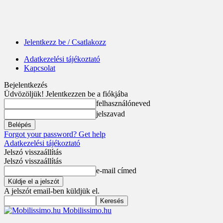
Jelentkezz be / Csatlakozz
Adatkezelési tájékoztató
Kapcsolat
Bejelentkezés
Üdvözöljük! Jelentkezzen be a fiókjába
felhasználóneved
jelszavad
Forgot your password? Get help
Adatkezelési tájékoztató
Jelszó visszaállítás
Jelszó visszaállítás
e-mail címed
A jelszót email-ben küldjük el.
Mobilissimo.hu