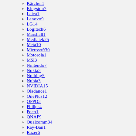
Kärcher
1
Kingston
7
Leica
1
Lenovo
9
LG
14
Logitech
6
Marshall
1
Mediatek
25
Meta
10
Microsoft
30
Motorola
1
MSI
3
Nintendo
7
Nokia
3
Nothing
5
Nubia
3
NVIDIA
15
Oladance
1
OnePlus
12
OPPO
3
Philips
4
Poco
1
QNAP
9
Qualcomm
34
Ray-Ban
1
Razer
6