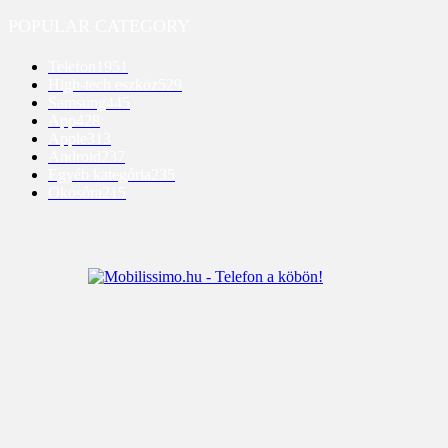
POPULAR CATEGORY
Telefon
1951
High-tech eszköz
529
Samsung
445
App
428
Apple
313
Android
237
Egyéb kategória
235
Okosóra
215