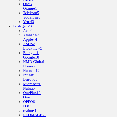
One
3
Orange
1
Telekom
5
Vodafone
9
Yettel
3
Táblagép
231
Acer
1
Amazon
2
Apple
44
ASUS
2
Blackview
3
Bluegen
1
Google
10
HMD Global
1
Honor
7
Huawei
17
Infinix
1
Lenovo
6
Microsoft
1
Nubia
5
OnePlus
19
Onyx
1
OPPO
6
POCO
3
realme
3
REDMAGIC
1