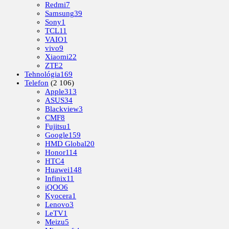
Redmi
7
Samsung
39
Sony
1
TCL
11
VAIO
1
vivo
9
Xiaomi
22
ZTE
2
Tehnológia
169
Telefon
(2 106)
Apple
313
ASUS
34
Blackview
3
CMF
8
Fujitsu
1
Google
159
HMD Global
20
Honor
114
HTC
4
Huawei
148
Infinix
11
iQOO
6
Kyocera
1
Lenovo
3
LeTV
1
Meizu
5