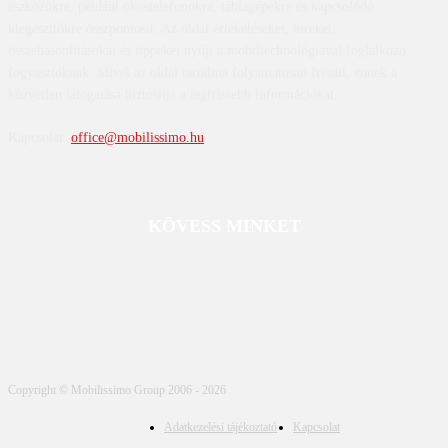
eszközökre, például okostelefonokra, táblagépekre és kapcsolódó
kiegészítőkre összpontosít. Az oldal értékeléseket, híreket,
összehasonlításokat és tippeket nyújt a mobiltechnológiával foglalkozó
fogyasztóknak. Mivel az oldal tartalma folyamatosan frissül, ennek a
közvetlen látogatása biztosítja a legfrissebb információkat.
Kapcsolat:
office@mobilissimo.hu
KÖVESS MINKET
Copyright © Mobilissimo Group 2006 - 2026
Adatkezelési tájékoztató
Kapcsolat