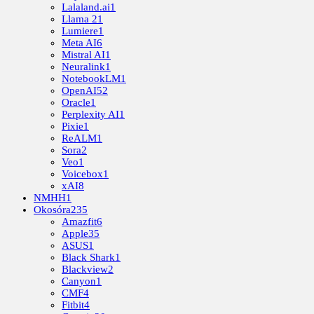
Lalaland.ai
1
Llama 2
1
Lumiere
1
Meta AI
6
Mistral AI
1
Neuralink
1
NotebookLM
1
OpenAI
52
Oracle
1
Perplexity AI
1
Pixie
1
ReALM
1
Sora
2
Veo
1
Voicebox
1
xAI
8
NMHH
1
Okosóra
235
Amazfit
6
Apple
35
ASUS
1
Black Shark
1
Blackview
2
Canyon
1
CMF
4
Fitbit
4