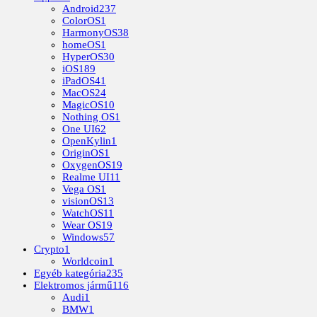
Android
237
ColorOS
1
HarmonyOS
38
homeOS
1
HyperOS
30
iOS
189
iPadOS
41
MacOS
24
MagicOS
10
Nothing OS
1
One UI
62
OpenKylin
1
OriginOS
1
OxygenOS
19
Realme UI
11
Vega OS
1
visionOS
13
WatchOS
11
Wear OS
19
Windows
57
Crypto
1
Worldcoin
1
Egyéb kategória
235
Elektromos jármű
116
Audi
1
BMW
1