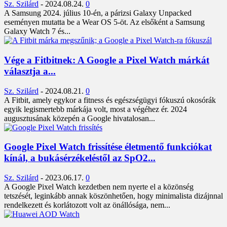
Sz. Szilárd
-
2024.08.24.
0
A Samsung 2024. július 10-én, a párizsi Galaxy Unpacked
eseményen mutatta be a Wear OS 5-öt. Az elsőként a Samsung
Galaxy Watch 7 és...
Vége a Fitbitnek: A Google a Pixel Watch márkát
választja a...
Sz. Szilárd
-
2024.08.21.
0
A Fitbit, amely egykor a fitness és egészségügyi fókuszú okosórák
egyik legismertebb márkája volt, most a végéhez ér. 2024
augusztusának közepén a Google hivatalosan...
Google Pixel Watch frissítése életmentő funkciókat
kínál, a bukásérzékeléstől az SpO2...
Sz. Szilárd
-
2023.06.17.
0
A Google Pixel Watch kezdetben nem nyerte el a közönség
tetszését, leginkább annak köszönhetően, hogy minimalista dizájnnal
rendelkezett és korlátozott volt az önállósága, nem...