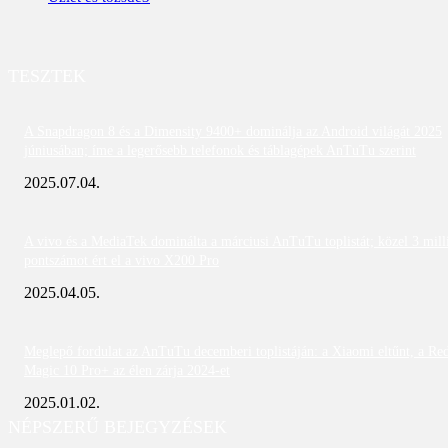
TESZTEK
A Snapdragon 8 és a Dimensity 9400+ dominálja az Android világát 2025
júniusában; íme a legerősebb telefonok és táblagépek AnTuTu szerint
2025.07.04.
A vivo és a MediaTek dominálta a márciusi AnTuTu toplistát; közel 3 mill
pontszámot ért el a vivo X200 Pro
2025.04.05.
Meglepő fordulat az AnTuTu decemberi toplistáján: a Xiaomi eltűnt, a Re
Magic 10 Pro+ az élen zárja 2024-et
2025.01.02.
NÉPSZERŰ BEJEGYZÉSEK