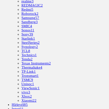
realme
3
REDMAGIC
2
Redmi
5
Roborock
2
Samsung
57
Sandberg
3
SMIC
4
Sonos
11
Sony
39
Starlink
1
SteelSeries
2
Synology
2
TCL
8
Technics
1
Tenda
2
Texas Instruments
2
Thermaltake
4
TP-Link
1
Tronsmart
1
TSMC
9
Unisoc
1
ViewSonic
1
vivo
3
Xbox
2
Xiaomi
22
Hírlevél
85
Interjú
1