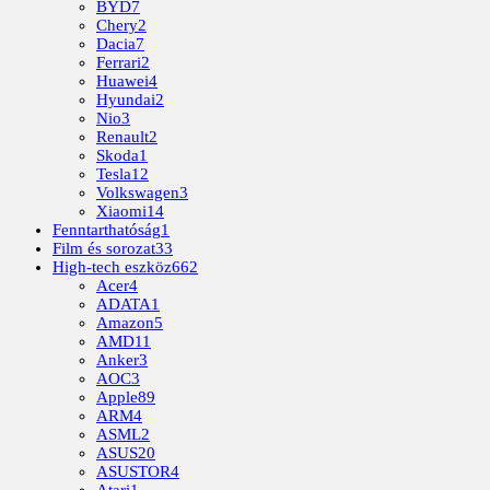
BYD
7
Chery
2
Dacia
7
Ferrari
2
Huawei
4
Hyundai
2
Nio
3
Renault
2
Skoda
1
Tesla
12
Volkswagen
3
Xiaomi
14
Fenntarthatóság
1
Film és sorozat
33
High-tech eszköz
662
Acer
4
ADATA
1
Amazon
5
AMD
11
Anker
3
AOC
3
Apple
89
ARM
4
ASML
2
ASUS
20
ASUSTOR
4
Atari
1