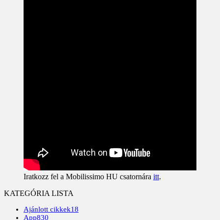
Iratkozz fel a Mobilissimo HU csatornára
itt
.
KATEGÓRIA LISTA
Ajánlott cikkek
18
App
830