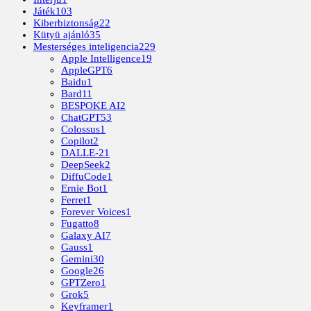
Játék
103
Kiberbiztonság
22
Kütyü ajánló
35
Mesterséges inteligencia
229
Apple Intelligence
19
AppleGPT
6
Baidu
1
Bard
11
BESPOKE AI
2
ChatGPT
53
Colossus
1
Copilot
2
DALLE-2
1
DeepSeek
2
DiffuCode
1
Ernie Bot
1
Ferret
1
Forever Voices
1
Fugatto
8
Galaxy AI
7
Gauss
1
Gemini
30
Google
26
GPTZero
1
Grok
5
Keyframer
1