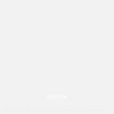
RÓLUNK
Mobilissimo.hu egy magyar technológiai hírportál, amely főként mobil