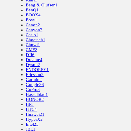
Bang & Olufsen
1
BenQ
1
BOOX
4
Bose
1
Canon
2
Canyon
2
Casio
1
Choetech
1
Chuwi
1
CMF
2
DJI
6
Dreame
4
Dyson
2
ENDORFY
1
Ericsson
2
Garmin
2
Google
36
GoPro
3
Hasselblad
1
HONOR
2
HP
5
HTC
4
Huawei
21
HyperX
2
Intel
23
JBL
1