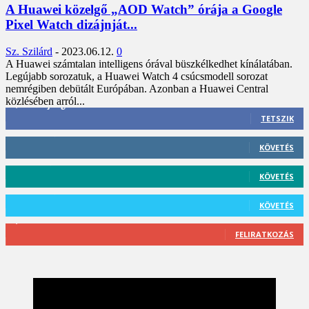
A Huawei közelgő „AOD Watch” órája a Google
Pixel Watch dizájnját...
Sz. Szilárd
-
2023.06.12.
0
A Huawei számtalan intelligens órával büszkélkedhet kínálatában.
Legújabb sorozatuk, a Huawei Watch 4 csúcsmodell sorozat
nemrégiben debütált Európában. Azonban a Huawei Central
közlésében arról...
3,452
Rajongók
TETSZIK
412
Követő
KÖVETÉS
59
Követő
KÖVETÉS
101
Követő
KÖVETÉS
2,589
Feliratkozó
FELIRATKOZÁS