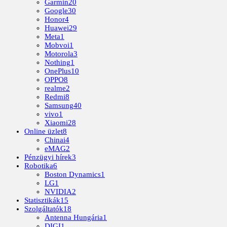
Garmin
20
Google
30
Honor
4
Huawei
29
Meta
1
Mobvoi
1
Motorola
3
Nothing
1
OnePlus
10
OPPO
8
realme
2
Redmi
8
Samsung
40
vivo
1
Xiaomi
28
Online üzlet
8
Chinai
4
eMAG
2
Pénzügyi hírek
3
Robotika
6
Boston Dynamics
1
LG
1
NVIDIA
2
Statisztikák
15
Szolgáltatók
18
Antenna Hungária
1
DIGI
1