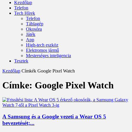
Kezdőlap
Telefon
Tech Hírek
Telefon
Táblagép
Okosóra
Játék
App
High-tech eszköz
Elektromos jármű
Mesterséges inteligencia
Tesztek
Kezdőlap
Címkék
Google Pixel Watch
Címke: Google Pixel Watch
A Samsung és a Google vezeti a Wear OS 5
bevezetését;...