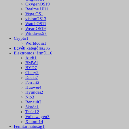
OxygenOS
19
Realme UI
11
Vega OS
1
visionOS
13
WatchOS
11
Wear OS
19
Windows
57
Crypto
1
Worldcoin
1
Egyéb kategória
235
Elektromos jármű
116
Audi
1
BMW
1
BYD
7
Chery
2
Dacia
7
Ferrari
2
Huawei
4
Hyundai
2
Nio
3
Renault
2
Skoda
1
Tesla
12
Volkswagen
3
Xiaomi
14
Fenntarthatóság
1