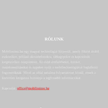
RÓLUNK
Mobilissimo.hu egy magyar technológiai hírportál, amely főként mobil
eszközökre, például okostelefonokra, táblagépekre és kapcsolódó
kiegészítőkre összpontosít. Az oldal értékeléseket, híreket,
összehasonlításokat és tippeket nyújt a mobiltechnológiával foglalkozó
fogyasztóknak. Mivel az oldal tartalma folyamatosan frissül, ennek a
közvetlen látogatása biztosítja a legfrissebb információkat.
Kapcsolat:
office@mobilissimo.hu