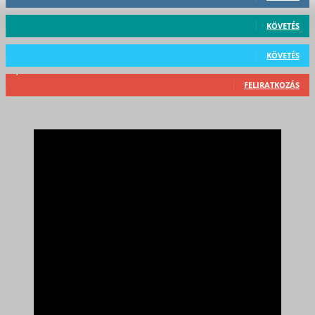
59
Követő
KÖVETÉS
101
Követő
KÖVETÉS
2,589
Feliratkozó
FELIRATKOZÁS