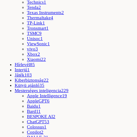
Technics
1
Tenda
2
Texas Instruments
2
Thermaltake
4
TP-Link
1
Tronsmart
1
TSMC
9
Unisoc
1
ViewSonic
1
vivo
3
Xbox
2
Xiaomi
22
Hírlevél
85
Interjú
1
Játék
103
Kiberbiztonság
22
Kütyü ajánló
35
Mesterséges inteligencia
229
Apple Intelligence
19
AppleGPT
6
Baidu
1
Bard
11
BESPOKE AI
2
ChatGPT
53
Colossus
1
Copilot
2