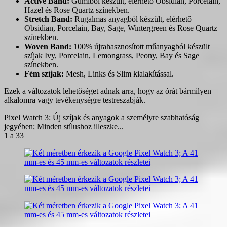
Active Band:
Gumiból készült, elérhető Obsidian, Porcelain,
Hazel és Rose Quartz színekben.
Stretch Band:
Rugalmas anyagból készült, elérhető
Obsidian, Porcelain, Bay, Sage, Wintergreen és Rose Quartz
színekben.
Woven Band:
100% újrahasznosított műanyagból készült
szíjak Ivy, Porcelain, Lemongrass, Peony, Bay és Sage
színekben.
Fém szíjak:
Mesh, Links és Slim kialakítással.
Ezek a változatok lehetőséget adnak arra, hogy az órát bármilyen
alkalomra vagy tevékenységre testreszabják.
Pixel Watch 3: Új szíjak és anyagok a személyre szabhatóság
jegyében; Minden stílushoz illeszke...
1
a 33