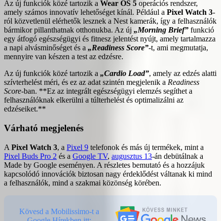
Az új funkciók közé tartozik a
Wear OS 5
operációs rendszer,
amely számos innovatív lehetőséget kínál. Például a
Pixel Watch 3
-
ról közvetlenül elérhetők lesznek a Nest kamerák, így a felhasználók
bármikor pillanthatnak otthonukba. Az új
„Morning Brief”
funkció
egy átfogó egészségügyi és fitnesz jelentést nyújt, amely tartalmazza
a napi alvásminőséget és a
„Readiness Score”
-t, ami megmutatja,
mennyire van készen a test az edzésre.
Az új funkciók közé tartozik a
„Cardio Load”
, amely az edzés alatti
szívterhelést méri, és ez az adat szintén megjelenik a
Readiness
Score
-ban. **Ez az integrált egészségügyi elemzés segíthet a
felhasználóknak elkerülni a túlterhelést és optimalizálni az
edzéseiket.**
Várható megjelenés
A
Pixel Watch 3
, a
Pixel 9
telefonok és más új termékek, mint a
Pixel Buds Pro 2
és a
Google TV
,
augusztus 13
-án debütálnak a
Made by Google eseményen. A részletes bemutató és a hozzájuk
kapcsolódó innovációk biztosan nagy érdeklődést váltanak ki mind
a felhasználók, mind a szakmai közönség körében.
Kövesd a Mobilissimo-t a
Google Hírekben itt: