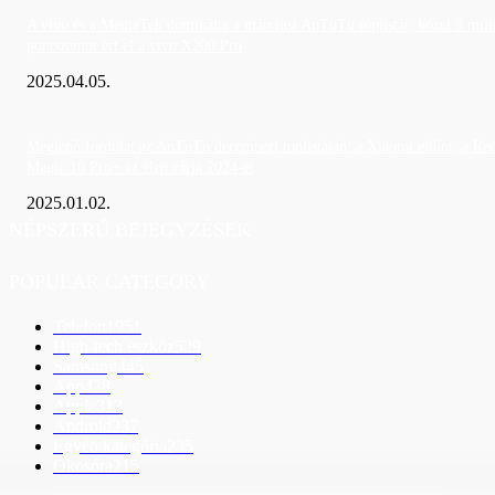
A vivo és a MediaTek dominálta a márciusi AnTuTu toplistát; közel 3 mill
pontszámot ért el a vivo X200 Pro
2025.04.05.
Meglepő fordulat az AnTuTu decemberi toplistáján: a Xiaomi eltűnt, a Re
Magic 10 Pro+ az élen zárja 2024-et
2025.01.02.
NÉPSZERŰ BEJEGYZÉSEK
POPULAR CATEGORY
Telefon
1951
High-tech eszköz
529
Samsung
445
App
428
Apple
313
Android
237
Egyéb kategória
235
Okosóra
215