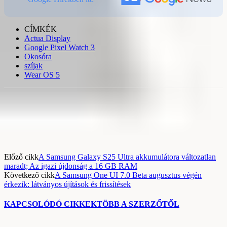
CÍMKÉK
Actua Display
Google Pixel Watch 3
Okosóra
szíjak
Wear OS 5
Előző cikk
A Samsung Galaxy S25 Ultra akkumulátora változatlan
maradt; Az igazi újdonság a 16 GB RAM
Következő cikk
A Samsung One UI 7.0 Beta augusztus végén
érkezik: látványos újítások és frissítések
KAPCSOLÓDÓ CIKKEK
TÖBB A SZERZŐTŐL