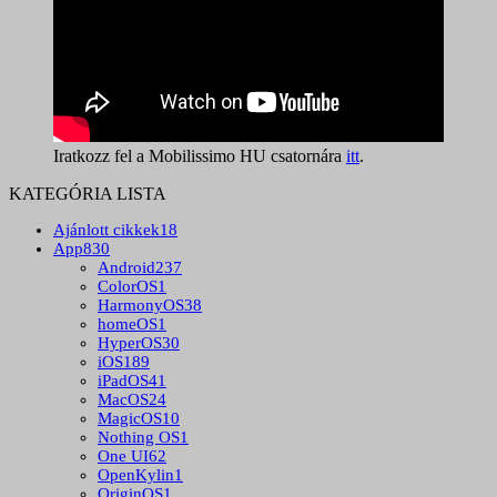
Iratkozz fel a Mobilissimo HU csatornára
itt
.
KATEGÓRIA LISTA
Ajánlott cikkek
18
App
830
Android
237
ColorOS
1
HarmonyOS
38
homeOS
1
HyperOS
30
iOS
189
iPadOS
41
MacOS
24
MagicOS
10
Nothing OS
1
One UI
62
OpenKylin
1
OriginOS
1