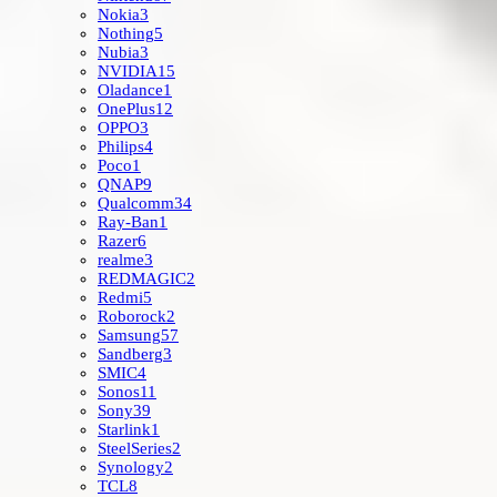
Nokia
3
Nothing
5
Nubia
3
NVIDIA
15
Oladance
1
OnePlus
12
OPPO
3
Philips
4
Poco
1
QNAP
9
Qualcomm
34
Ray-Ban
1
Razer
6
realme
3
REDMAGIC
2
Redmi
5
Roborock
2
Samsung
57
Sandberg
3
SMIC
4
Sonos
11
Sony
39
Starlink
1
SteelSeries
2
Synology
2
TCL
8