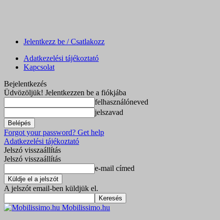
Jelentkezz be / Csatlakozz
Adatkezelési tájékoztató
Kapcsolat
Bejelentkezés
Üdvözöljük! Jelentkezzen be a fiókjába
felhasználóneved
jelszavad
Forgot your password? Get help
Adatkezelési tájékoztató
Jelszó visszaállítás
Jelszó visszaállítás
e-mail címed
A jelszót email-ben küldjük el.
Mobilissimo.hu