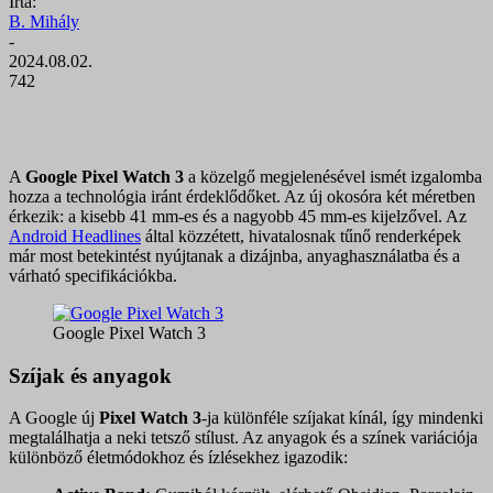
Írta:
B. Mihály
-
2024.08.02.
742
A
Google Pixel Watch 3
a közelgő megjelenésével ismét izgalomba
hozza a technológia iránt érdeklődőket. Az új okosóra két méretben
érkezik: a kisebb 41 mm-es és a nagyobb 45 mm-es kijelzővel. Az
Android Headlines
által közzétett, hivatalosnak tűnő renderképek
már most betekintést nyújtanak a dizájnba, anyaghasználatba és a
várható specifikációkba.
Google Pixel Watch 3
Szíjak és anyagok
A Google új
Pixel Watch 3
-ja különféle szíjakat kínál, így mindenki
megtalálhatja a neki tetsző stílust. Az anyagok és a színek variációja
különböző életmódokhoz és ízlésekhez igazodik: