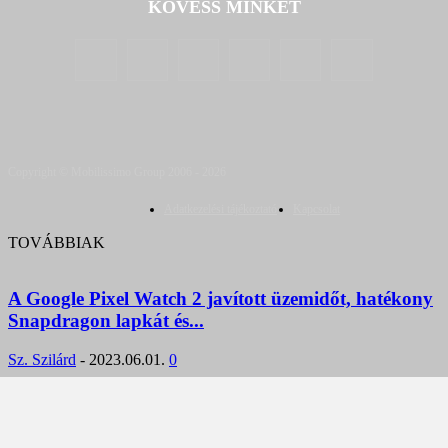
KÖVESS MINKET
Copyright © Mobilissimo Group 2006 - 2026
Adatkezelési tájékoztató
Kapcsolat
TOVÁBBIAK
A Google Pixel Watch 2 javított üzemidőt, hatékony
Snapdragon lapkát és...
Sz. Szilárd
-
2023.06.01.
0