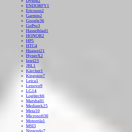
Dyson
2
ENDORFY
1
Ericsson
2
Garmin
2
Google
36
GoPro
3
Hasselblad
1
HONOR
2
HP
5
HTC
4
Huawei
21
HyperX
2
Intel
23
JBL
1
Kärcher
1
Kingston
7
Leica
1
Lenovo
9
LG
14
Logitech
6
Marshall
1
Mediatek
25
Meta
10
Microsoft
30
Motorola
1
MSI
3
Nintendo
7