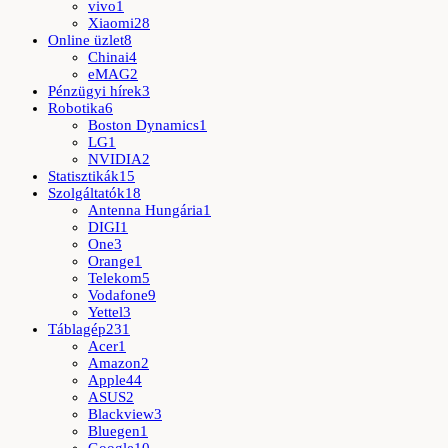
vivo
1
Xiaomi
28
Online üzlet
8
Chinai
4
eMAG
2
Pénzügyi hírek
3
Robotika
6
Boston Dynamics
1
LG
1
NVIDIA
2
Statisztikák
15
Szolgáltatók
18
Antenna Hungária
1
DIGI
1
One
3
Orange
1
Telekom
5
Vodafone
9
Yettel
3
Táblagép
231
Acer
1
Amazon
2
Apple
44
ASUS
2
Blackview
3
Bluegen
1