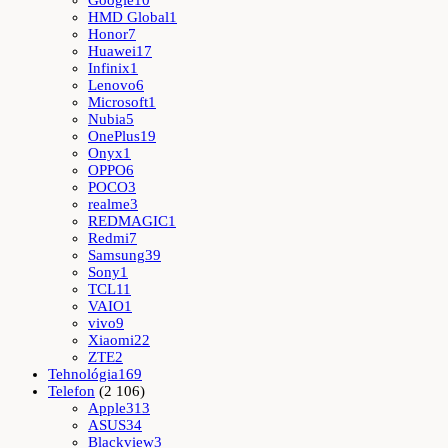
Google
10
HMD Global
1
Honor
7
Huawei
17
Infinix
1
Lenovo
6
Microsoft
1
Nubia
5
OnePlus
19
Onyx
1
OPPO
6
POCO
3
realme
3
REDMAGIC
1
Redmi
7
Samsung
39
Sony
1
TCL
11
VAIO
1
vivo
9
Xiaomi
22
ZTE
2
Tehnológia
169
Telefon
(2 106)
Apple
313
ASUS
34
Blackview
3