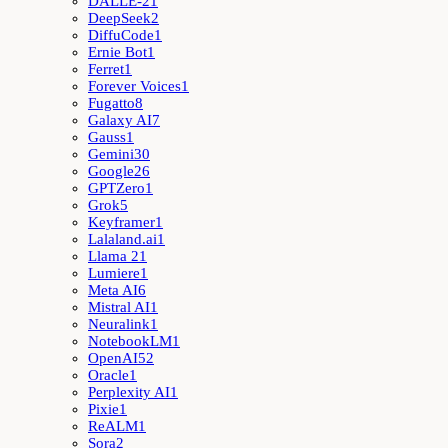
DALLE-2
1
DeepSeek
2
DiffuCode
1
Ernie Bot
1
Ferret
1
Forever Voices
1
Fugatto
8
Galaxy AI
7
Gauss
1
Gemini
30
Google
26
GPTZero
1
Grok
5
Keyframer
1
Lalaland.ai
1
Llama 2
1
Lumiere
1
Meta AI
6
Mistral AI
1
Neuralink
1
NotebookLM
1
OpenAI
52
Oracle
1
Perplexity AI
1
Pixie
1
ReALM
1
Sora
2