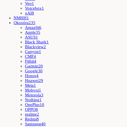
Veo
1
Voicebox
1
xAI
8
NMHH
1
Okosóra
235
Amazfit
6
Apple
35
ASUS
1
Black Shark
1
Blackview
2
Canyon
1
CMF
4
Fitbit
4
Garmin
20
Google
30
Honor
4
Huawei
29
Meta
1
Mobvoi
1
Motorola
3
Nothing
1
OnePlus
10
OPPO
8
realme
2
Redmi
8
Samsung
40