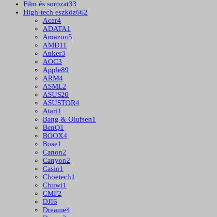
Film és sorozat
33
High-tech eszköz
662
Acer
4
ADATA
1
Amazon
5
AMD
11
Anker
3
AOC
3
Apple
89
ARM
4
ASML
2
ASUS
20
ASUSTOR
4
Atari
1
Bang & Olufsen
1
BenQ
1
BOOX
4
Bose
1
Canon
2
Canyon
2
Casio
1
Choetech
1
Chuwi
1
CMF
2
DJI
6
Dreame
4