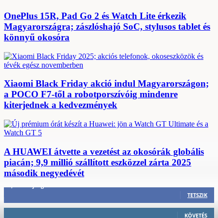
OnePlus 15R, Pad Go 2 és Watch Lite érkezik
Magyarországra; zászlóshajó SoC, stylusos tablet és
könnyű okosóra
Xiaomi Black Friday akció indul Magyarországon;
a POCO F7-től a robotporszívóig mindenre
kiterjednek a kedvezmények
A HUAWEI átvette a vezetést az okosórák globális
piacán; 9,9 millió szállított eszközzel zárta 2025
második negyedévét
3,452
Rajongók
TETSZIK
412
Követő
KÖVETÉS