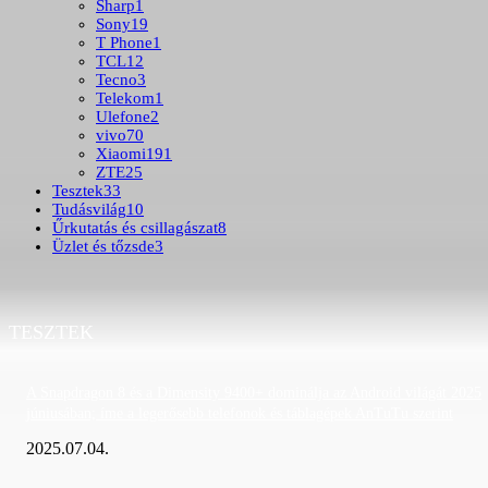
Sharp
1
Sony
19
T Phone
1
TCL
12
Tecno
3
Telekom
1
Ulefone
2
vivo
70
Xiaomi
191
ZTE
25
Tesztek
33
Tudásvilág
10
Űrkutatás és csillagászat
8
Üzlet és tőzsde
3
TESZTEK
A Snapdragon 8 és a Dimensity 9400+ dominálja az Android világát 2025
júniusában; íme a legerősebb telefonok és táblagépek AnTuTu szerint
2025.07.04.