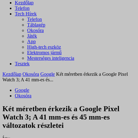
Kezdőlap
Telefon
Tech Hírek
Telefon
Táblagép
Okosóra
Játék
App
High-tech eszköz
Elektromos jármű
Mesterséges inteligencia
Tesztek
Kezdőlap
Okosóra
Google
Két méretben érkezik a Google Pixel
Watch 3; A 41 mm-es és...
Google
Okosóra
Két méretben érkezik a Google Pixel
Watch 3; A 41 mm-es és 45 mm-es
változatok részletei