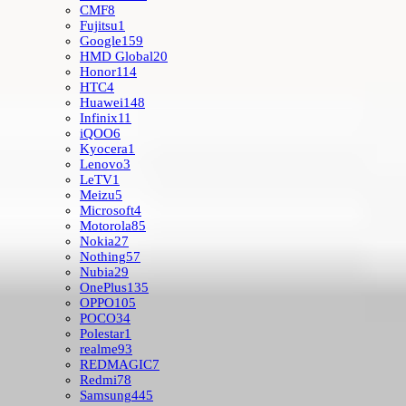
CMF
8
Fujitsu
1
Google
159
HMD Global
20
Honor
114
HTC
4
Huawei
148
Infinix
11
iQOO
6
Kyocera
1
Lenovo
3
LeTV
1
Meizu
5
Microsoft
4
Motorola
85
Nokia
27
Nothing
57
Nubia
29
OnePlus
135
OPPO
105
POCO
34
Polestar
1
realme
93
REDMAGIC
7
Redmi
78
Samsung
445