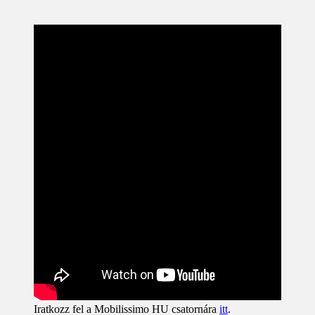
Iratkozz fel a Mobilissimo HU csatornára
itt
.