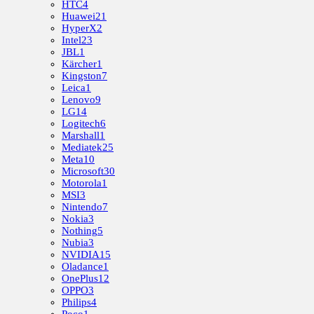
HTC
4
Huawei
21
HyperX
2
Intel
23
JBL
1
Kärcher
1
Kingston
7
Leica
1
Lenovo
9
LG
14
Logitech
6
Marshall
1
Mediatek
25
Meta
10
Microsoft
30
Motorola
1
MSI
3
Nintendo
7
Nokia
3
Nothing
5
Nubia
3
NVIDIA
15
Oladance
1
OnePlus
12
OPPO
3
Philips
4
Poco
1