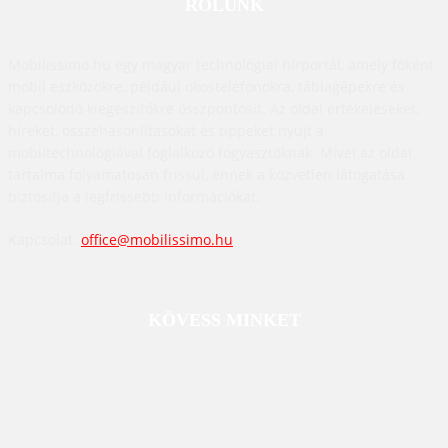
RÓLUNK
Mobilissimo.hu egy magyar technológiai hírportál, amely főként
mobil eszközökre, például okostelefonokra, táblagépekre és
kapcsolódó kiegészítőkre összpontosít. Az oldal értékeléseket,
híreket, összehasonlításokat és tippeket nyújt a
mobiltechnológiával foglalkozó fogyasztóknak. Mivel az oldal
tartalma folyamatosan frissül, ennek a közvetlen látogatása
biztosítja a legfrissebb információkat.
Kapcsolat:
office@mobilissimo.hu
KÖVESS MINKET