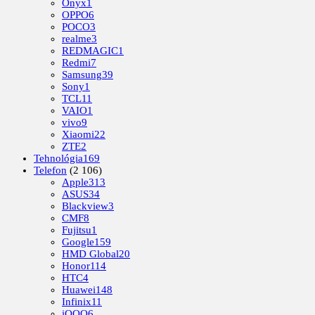
Onyx
1
OPPO
6
POCO
3
realme
3
REDMAGIC
1
Redmi
7
Samsung
39
Sony
1
TCL
11
VAIO
1
vivo
9
Xiaomi
22
ZTE
2
Tehnológia
169
Telefon
(2 106)
Apple
313
ASUS
34
Blackview
3
CMF
8
Fujitsu
1
Google
159
HMD Global
20
Honor
114
HTC
4
Huawei
148
Infinix
11
iQOO
6