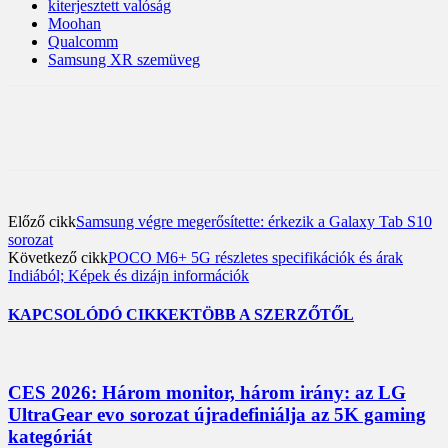
kiterjesztett valóság
Moohan
Qualcomm
Samsung XR szemüveg
Előző cikk
Samsung végre megerősítette: érkezik a Galaxy Tab S10
sorozat
Következő cikk
POCO M6+ 5G részletes specifikációk és árak
Indiából; Képek és dizájn információk
KAPCSOLÓDÓ CIKKEK
TÖBB A SZERZŐTŐL
CES 2026: Három monitor, három irány: az LG
UltraGear evo sorozat újradefiniálja az 5K gaming
kategóriát