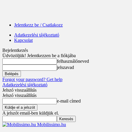
Jelentkezz be / Csatlakozz
Adatkezelési tájékoztató
Kapcsolat
Bejelentkezés
Üdvözöljük! Jelentkezzen be a fiókjába
felhasználóneved
jelszavad
Forgot your password? Get help
Adatkezelési tájékoztató
Jelszó visszaállítás
Jelszó visszaállítás
e-mail címed
A jelszót email-ben küldjük el.
Mobilissimo.hu