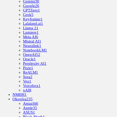
Gemini
30
Google
26
GPTZero
1
Grok
5
Keyframer
1
Lalaland.ai
1
Llama 2
1
Lumiere
1
Meta AI
6
Mistral AI
1
Neuralink
1
NotebookLM
1
OpenAI
52
Oracle
1
Perplexity AI
1
Pixie
1
ReALM
1
Sora
2
Veo
1
Voicebox
1
xAI
8
NMHH
1
Okosóra
235
Amazfit
6
Apple
35
ASUS
1
Black Shark
1