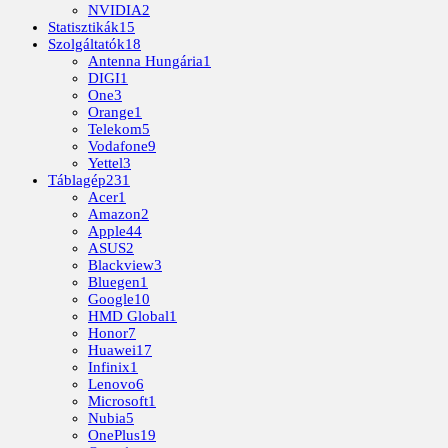
NVIDIA
2
Statisztikák
15
Szolgáltatók
18
Antenna Hungária
1
DIGI
1
One
3
Orange
1
Telekom
5
Vodafone
9
Yettel
3
Táblagép
231
Acer
1
Amazon
2
Apple
44
ASUS
2
Blackview
3
Bluegen
1
Google
10
HMD Global
1
Honor
7
Huawei
17
Infinix
1
Lenovo
6
Microsoft
1
Nubia
5
OnePlus
19