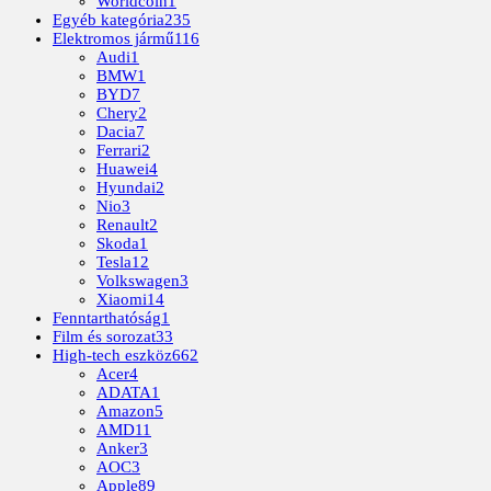
Worldcoin
1
Egyéb kategória
235
Elektromos jármű
116
Audi
1
BMW
1
BYD
7
Chery
2
Dacia
7
Ferrari
2
Huawei
4
Hyundai
2
Nio
3
Renault
2
Skoda
1
Tesla
12
Volkswagen
3
Xiaomi
14
Fenntarthatóság
1
Film és sorozat
33
High-tech eszköz
662
Acer
4
ADATA
1
Amazon
5
AMD
11
Anker
3
AOC
3
Apple
89