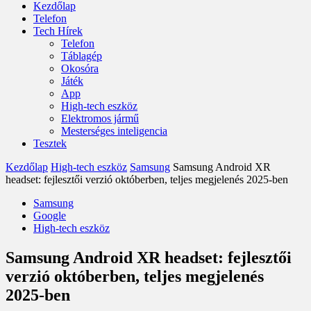
Kezdőlap
Telefon
Tech Hírek
Telefon
Táblagép
Okosóra
Játék
App
High-tech eszköz
Elektromos jármű
Mesterséges inteligencia
Tesztek
Kezdőlap
High-tech eszköz
Samsung
Samsung Android XR
headset: fejlesztői verzió októberben, teljes megjelenés 2025-ben
Samsung
Google
High-tech eszköz
Samsung Android XR headset: fejlesztői
verzió októberben, teljes megjelenés
2025-ben