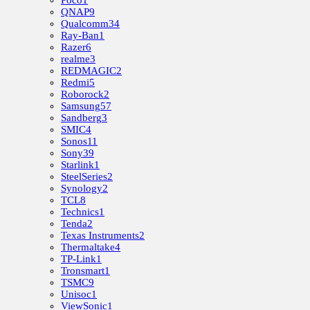
QNAP
9
Qualcomm
34
Ray-Ban
1
Razer
6
realme
3
REDMAGIC
2
Redmi
5
Roborock
2
Samsung
57
Sandberg
3
SMIC
4
Sonos
11
Sony
39
Starlink
1
SteelSeries
2
Synology
2
TCL
8
Technics
1
Tenda
2
Texas Instruments
2
Thermaltake
4
TP-Link
1
Tronsmart
1
TSMC
9
Unisoc
1
ViewSonic
1