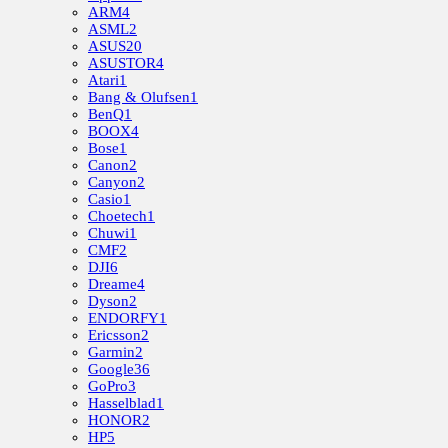
ARM
4
ASML
2
ASUS
20
ASUSTOR
4
Atari
1
Bang & Olufsen
1
BenQ
1
BOOX
4
Bose
1
Canon
2
Canyon
2
Casio
1
Choetech
1
Chuwi
1
CMF
2
DJI
6
Dreame
4
Dyson
2
ENDORFY
1
Ericsson
2
Garmin
2
Google
36
GoPro
3
Hasselblad
1
HONOR
2
HP
5