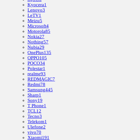
Kyocera
1
Lenovo
3
LeTV
1
Meizu
5
Microsoft
4
Motorola
85
Nokia
27
Nothing
57
Nubia
29
OnePlus
135
OPPO
105
POCO
34
Polestar
1
realme
93
REDMAGIC
7
Redmi
78
Samsung
445
Sharp
1
Sony
19
T Phone
1
TCL
12
Tecno
3
Telekom
1
Ulefone
2
vivo
70
Xiaomi
191