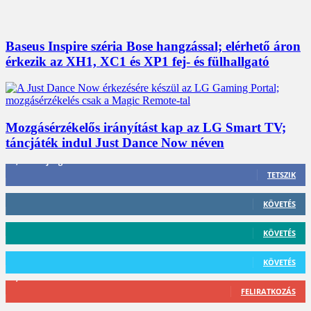
Baseus Inspire széria Bose hangzással; elérhető áron
érkezik az XH1, XC1 és XP1 fej- és fülhallgató
Mozgásérzékelős irányítást kap az LG Smart TV;
táncjáték indul Just Dance Now néven
3,452
Rajongók
TETSZIK
412
Követő
KÖVETÉS
59
Követő
KÖVETÉS
101
Követő
KÖVETÉS
2,589
Feliratkozó
FELIRATKOZÁS