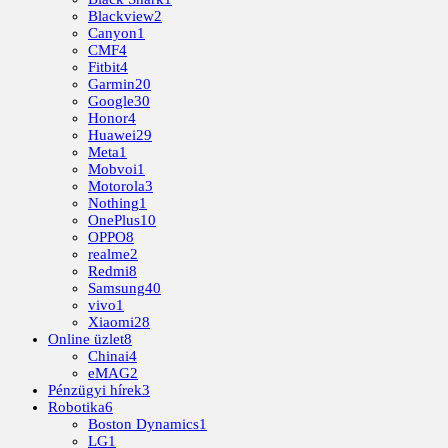
Blackview
2
Canyon
1
CMF
4
Fitbit
4
Garmin
20
Google
30
Honor
4
Huawei
29
Meta
1
Mobvoi
1
Motorola
3
Nothing
1
OnePlus
10
OPPO
8
realme
2
Redmi
8
Samsung
40
vivo
1
Xiaomi
28
Online üzlet
8
Chinai
4
eMAG
2
Pénzügyi hírek
3
Robotika
6
Boston Dynamics
1
LG
1