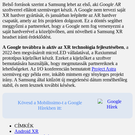
Belső források szerint a Samsung lehet az első, aki
Google AR
szoftverrel ellátott szemüveget készít. A Google nem tervezi saját
XR hardver gyártását, és januárban leépítette az AR hardver
csapatát, amely az Iris projekten dolgozott. Ez a döntés segíthet
meggyőzni a partnereket, hogy a Google nem fog versenyezni a
saját hardverével a közeljövőben, ami növelheti a Samsung XR
headset iránti érdeklődést.
A Google továbbra is aktív az XR technológia fejlesztésében
, a
2022-ben megvásárolt microLED vállalatával, a Raxiummal
prototípus kijelzőket készít. Ezeket a kijelzőket a szoftver
bemutatására használják, hogy megmutassák partnereiknek a
lehetőségeket. Az I/O konferencián bemutatott
Project Astra
szemüveg egy példa erre, inkább mintsem egy tényleges projekt
irány. A Samsung által kitűzött új megjelenési dátum remélhetőleg
stabil, és nem lesznek további késések.
Kövesd a Mobilissimo-t a Google
Hírekben itt:
CÍMKÉK
Android XR