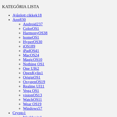
KATEGÓRIA LISTA
Ajánlott cikkek
18
App
830
Android
237
ColorOS
1
HarmonyOS
38
homeOS
1
HyperOS
30
iOS
189
iPadOS
41
MacOS
24
MagicOS
10
Nothing OS
1
One UI
62
OpenKylin
1
OriginOS
1
OxygenOS
19
Realme UI
11
Vega OS
1
visionOS
13
WatchOS
11
Wear OS
19
Windows
57
Crypto
1