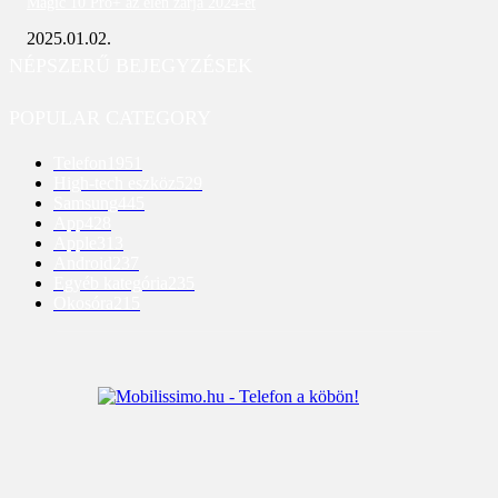
Magic 10 Pro+ az élen zárja 2024-et
2025.01.02.
NÉPSZERŰ BEJEGYZÉSEK
POPULAR CATEGORY
Telefon
1951
High-tech eszköz
529
Samsung
445
App
428
Apple
313
Android
237
Egyéb kategória
235
Okosóra
215