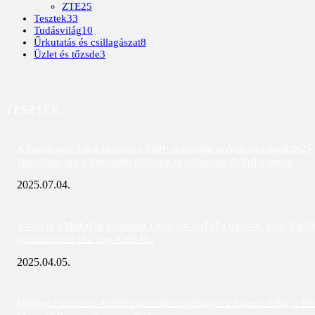
ZTE
25
Tesztek
33
Tudásvilág
10
Űrkutatás és csillagászat
8
Üzlet és tőzsde
3
TESZTEK
A Snapdragon 8 és a Dimensity 9400+ dominálja az Android világát 2025
júniusában; íme a legerősebb telefonok és táblagépek AnTuTu szerint
2025.07.04.
A vivo és a MediaTek dominálta a márciusi AnTuTu toplistát; közel 3 mill
pontszámot ért el a vivo X200 Pro
2025.04.05.
Meglepő fordulat az AnTuTu decemberi toplistáján: a Xiaomi eltűnt, a Re