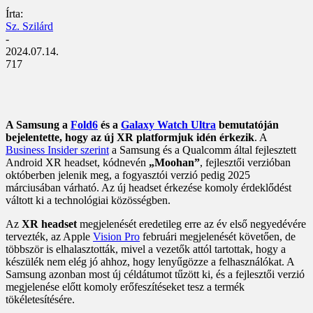
Írta:
Sz. Szilárd
-
2024.07.14.
717
A Samsung a
Fold6
és a
Galaxy Watch Ultra
bemutatóján
bejelentette, hogy az új XR platformjuk idén érkezik
. A
Business Insider szerint
a Samsung és a Qualcomm által fejlesztett
Android XR headset, kódnevén
„Moohan”
, fejlesztői verzióban
októberben jelenik meg, a fogyasztói verzió pedig 2025
márciusában várható. Az új headset érkezése komoly érdeklődést
váltott ki a technológiai közösségben.
Az
XR headset
megjelenését eredetileg erre az év első negyedévére
tervezték, az Apple
Vision Pro
februári megjelenését követően, de
többször is elhalasztották, mivel a vezetők attól tartottak, hogy a
készülék nem elég jó ahhoz, hogy lenyűgözze a felhasználókat. A
Samsung azonban most új céldátumot tűzött ki, és a fejlesztői verzió
megjelenése előtt komoly erőfeszítéseket tesz a termék
tökéletesítésére.