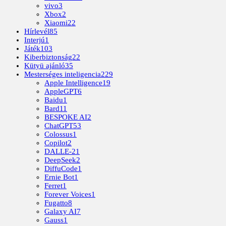
vivo
3
Xbox
2
Xiaomi
22
Hírlevél
85
Interjú
1
Játék
103
Kiberbiztonság
22
Kütyü ajánló
35
Mesterséges inteligencia
229
Apple Intelligence
19
AppleGPT
6
Baidu
1
Bard
11
BESPOKE AI
2
ChatGPT
53
Colossus
1
Copilot
2
DALLE-2
1
DeepSeek
2
DiffuCode
1
Ernie Bot
1
Ferret
1
Forever Voices
1
Fugatto
8
Galaxy AI
7
Gauss
1