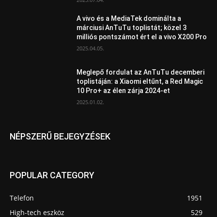
A vivo és a MediaTek dominálta a
márciusi AnTuTu toplistát; közel 3
milliós pontszámot ért el a vivo X200 Pro
2025.04.05.
Meglepő fordulat az AnTuTu decemberi
toplistáján: a Xiaomi eltűnt, a Red Magic
10 Pro+ az élen zárja 2024-et
2025.01.02.
NÉPSZERŰ BEJEGYZÉSEK
POPULAR CATEGORY
Telefon
1951
High-tech eszköz
529