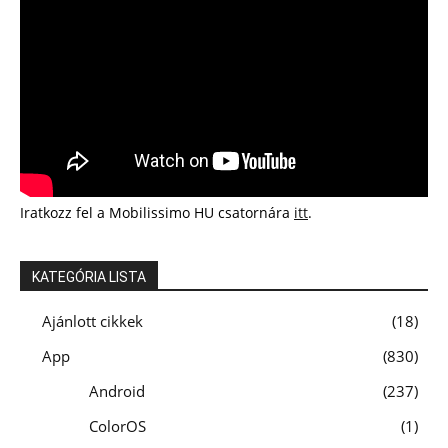
Iratkozz fel a Mobilissimo HU csatornára
itt
.
KATEGÓRIA LISTA
Ajánlott cikkek
18
App
830
Android
237
ColorOS
1