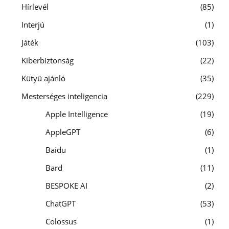
Hírlevél
85
Interjú
1
Játék
103
Kiberbiztonság
22
Kütyü ajánló
35
Mesterséges inteligencia
229
Apple Intelligence
19
AppleGPT
6
Baidu
1
Bard
11
BESPOKE AI
2
ChatGPT
53
Colossus
1