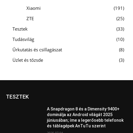
Xiaomi
191
ZTE
25
Tesztek
33
Tudásvilág
10
Űrkutatás és csillagászat
8
Üzlet és tőzsde
3
TESZTEK
A Snapdragon 8 és a Dimensity 9400+
dominálja az Android világát 2025
júniusában; íme a legerősebb telefonok
és táblagépek AnTuTu szerint
2025.07.04.