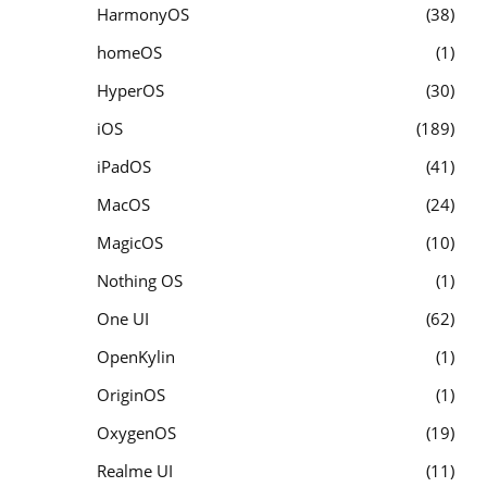
HarmonyOS
38
homeOS
1
HyperOS
30
iOS
189
iPadOS
41
MacOS
24
MagicOS
10
Nothing OS
1
One UI
62
OpenKylin
1
OriginOS
1
OxygenOS
19
Realme UI
11