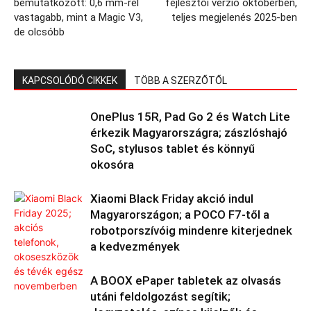
bemutatkozott: 0,6 mm-rel
fejlesztői verzió októberben,
vastagabb, mint a Magic V3,
teljes megjelenés 2025-ben
de olcsóbb
KAPCSOLÓDÓ CIKKEK
TÖBB A SZERZŐTŐL
OnePlus 15R, Pad Go 2 és Watch Lite
érkezik Magyarországra; zászlóshajó
SoC, stylusos tablet és könnyű
okosóra
Xiaomi Black Friday akció indul
Magyarországon; a POCO F7-től a
robotporszívóig mindenre kiterjednek
a kedvezmények
A BOOX ePaper tabletek az olvasás
utáni feldolgozást segítik;