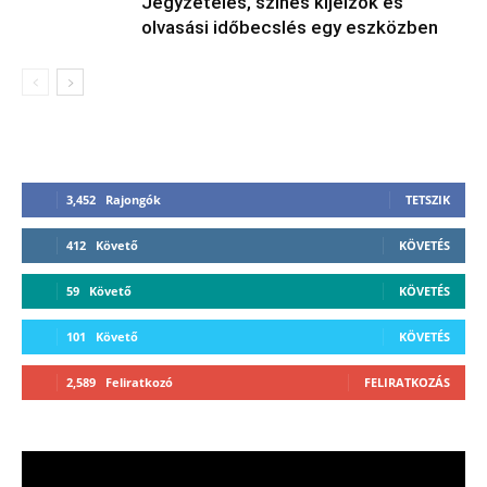
Jegyzetelés, színes kijelzők és
olvasási időbecslés egy eszközben
3,452
Rajongók
TETSZIK
412
Követő
KÖVETÉS
59
Követő
KÖVETÉS
101
Követő
KÖVETÉS
2,589
Feliratkozó
FELIRATKOZÁS