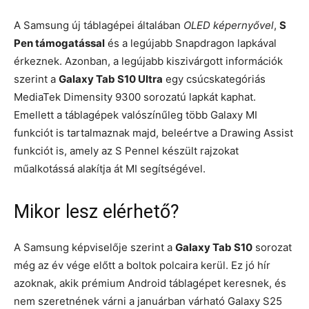
A Samsung új táblagépei általában
OLED képernyővel
,
S
Pen támogatással
és a legújabb Snapdragon lapkával
érkeznek. Azonban, a legújabb kiszivárgott információk
szerint a
Galaxy Tab S10 Ultra
egy csúcskategóriás
MediaTek Dimensity 9300 sorozatú lapkát kaphat.
Emellett a táblagépek valószínűleg több Galaxy MI
funkciót is tartalmaznak majd, beleértve a Drawing Assist
funkciót is, amely az S Pennel készült rajzokat
műalkotássá alakítja át MI segítségével.
Mikor lesz elérhető?
A Samsung képviselője szerint a
Galaxy Tab S10
sorozat
még az év vége előtt a boltok polcaira kerül. Ez jó hír
azoknak, akik prémium Android táblagépet keresnek, és
nem szeretnének várni a januárban várható Galaxy S25