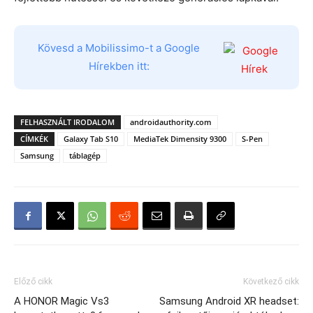
Kövesd a Mobilissimo-t a Google
Hírekben itt:
FELHASZNÁLT IRODALOM
androidauthority.com
CÍMKÉK
Galaxy Tab S10
MediaTek Dimensity 9300
S-Pen
Samsung
táblagép
Előző cikk
Következő cikk
A HONOR Magic Vs3
Samsung Android XR headset: