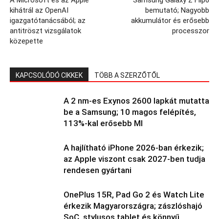
kihátrál az OpenAI
bemutató; Nagyobb
igazgatótanácsából; az
akkumulátor és erősebb
antitröszt vizsgálatok
processzor
közepette
KAPCSOLÓDÓ CIKKEK
TÖBB A SZERZŐTŐL
A 2 nm-es Exynos 2600 lapkát mutatta
be a Samsung; 10 magos felépítés,
113%-kal erősebb MI
A hajlítható iPhone 2026-ban érkezik;
az Apple viszont csak 2027-ben tudja
rendesen gyártani
OnePlus 15R, Pad Go 2 és Watch Lite
érkezik Magyarországra; zászlóshajó
SoC, stylusos tablet és könnyű