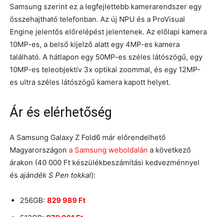
Samsung szerint ez a legfejlettebb kamerarendszer egy
összehajtható telefonban. Az új NPU és a ProVisual
Engine jelentős előrelépést jelentenek. Az előlapi kamera
10MP-es, a belső kijelző alatt egy 4MP-es kamera
található. A hátlapon egy 50MP-es széles látószögű, egy
10MP-es teleobjektív 3x optikai zoommal, és egy 12MP-
es ultra széles látószögű kamera kapott helyet.
Ár és elérhetőség
A Samsung Galaxy Z Fold6 már előrendelhető
Magyarországon
a Samsung weboldalán
a következő
árakon (40 000 Ft készülékbeszámítási kedvezménnyel
és
ajándék S Pen tokkal
):
256GB:
829 989 Ft