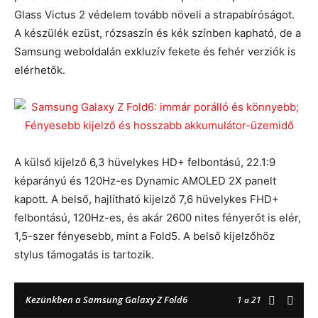
Glass Victus 2 védelem tovább növeli a strapabíróságot.
A készülék ezüst, rózsaszín és kék színben kapható, de a
Samsung weboldalán exkluzív fekete és fehér verziók is
elérhetők.
A külső kijelző 6,3 hüvelykes HD+ felbontású, 22.1:9
képarányú és 120Hz-es Dynamic AMOLED 2X panelt
kapott. A belső, hajlítható kijelző 7,6 hüvelykes FHD+
felbontású, 120Hz-es, és akár 2600 nites fényerőt is elér,
1,5-szer fényesebb, mint a Fold5. A belső kijelzőhöz
stylus támogatás is tartozik.
Kezünkben a Samsung Galaxy Z Fold6
1
a 21