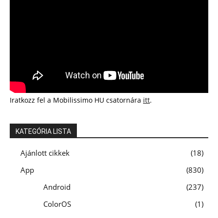
Iratkozz fel a Mobilissimo HU csatornára
itt
.
KATEGÓRIA LISTA
Ajánlott cikkek
18
App
830
Android
237
ColorOS
1