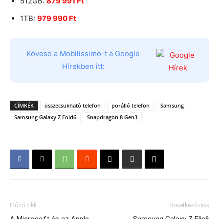
512GB:
879 991 Ft
1TB:
979 990 Ft
Kövesd a Mobilissimo-t a Google
Hírekben itt:
CÍMKÉK
összecsukható telefon
porálló telefon
Samsung
Samsung Galaxy Z Fold6
Snapdragon 8 Gen3
Előző cikk
Következő cikk
A Microsoft és az Apple
Samsung Galaxy Z Flip6