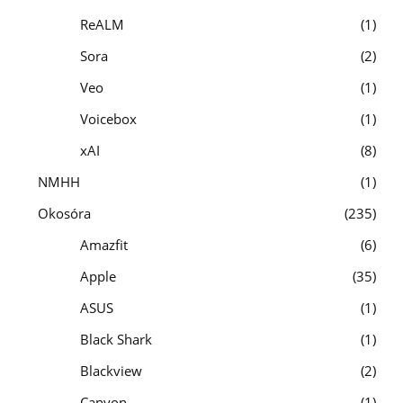
ReALM
1
Sora
2
Veo
1
Voicebox
1
xAI
8
NMHH
1
Okosóra
235
Amazfit
6
Apple
35
ASUS
1
Black Shark
1
Blackview
2
Canyon
1