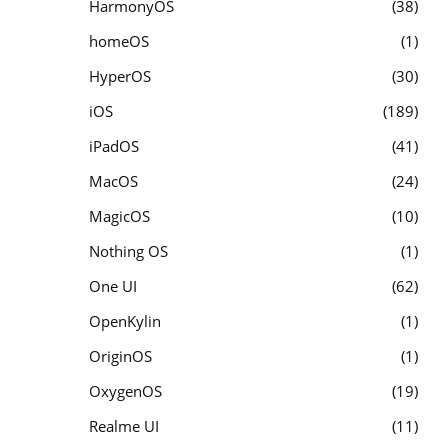
HarmonyOS
38
homeOS
1
HyperOS
30
iOS
189
iPadOS
41
MacOS
24
MagicOS
10
Nothing OS
1
One UI
62
OpenKylin
1
OriginOS
1
OxygenOS
19
Realme UI
11