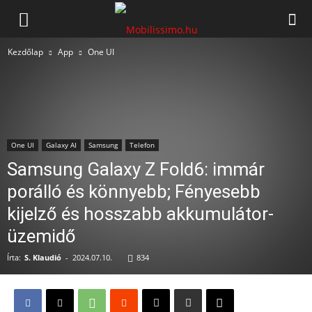
Mobilissimo.hu
Kezdőlap
App
One UI
One UI
Galaxy AI
Samsung
Telefon
Samsung Galaxy Z Fold6: immár
porálló és könnyebb; Fényesebb
kijelző és hosszabb akkumulátor-
üzemidő
Írta:
S. Klaudió
-
2024.07.10.
834