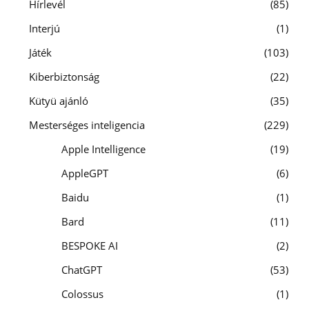
Hírlevél
85
Interjú
1
Játék
103
Kiberbiztonság
22
Kütyü ajánló
35
Mesterséges inteligencia
229
Apple Intelligence
19
AppleGPT
6
Baidu
1
Bard
11
BESPOKE AI
2
ChatGPT
53
Colossus
1