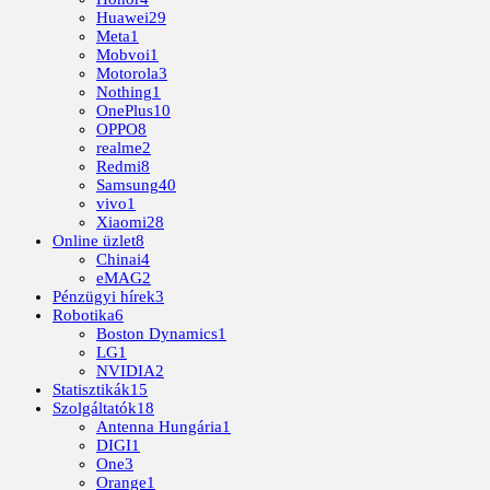
Huawei
29
Meta
1
Mobvoi
1
Motorola
3
Nothing
1
OnePlus
10
OPPO
8
realme
2
Redmi
8
Samsung
40
vivo
1
Xiaomi
28
Online üzlet
8
Chinai
4
eMAG
2
Pénzügyi hírek
3
Robotika
6
Boston Dynamics
1
LG
1
NVIDIA
2
Statisztikák
15
Szolgáltatók
18
Antenna Hungária
1
DIGI
1
One
3
Orange
1