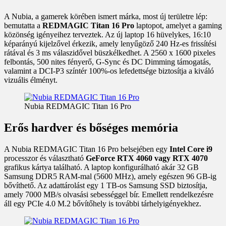
A Nubia, a gamerek körében ismert márka, most új területre lép:
bemutatta a
REDMAGIC Titan 16 Pro
laptopot, amelyet a gaming
közönség igényeihez terveztek. Az új laptop 16 hüvelykes, 16:10
képarányú kijelzővel érkezik, amely lenyűgöző 240 Hz-es frissítési
rátával és 3 ms válaszidővel büszkélkedhet. A 2560 x 1600 pixeles
felbontás, 500 nites fényerő, G-Sync és DC Dimming támogatás,
valamint a DCI-P3 színtér 100%-os lefedettsége biztosítja a kiváló
vizuális élményt.
Nubia REDMAGIC Titan 16 Pro
Erős hardver és bőséges memória
A Nubia REDMAGIC Titan 16 Pro belsejében egy
Intel Core i9
processzor és választható
GeForce RTX 4060 vagy RTX 4070
grafikus kártya található. A laptop konfigurálható akár 32 GB
Samsung DDR5 RAM-mal (5600 MHz), amely egészen 96 GB-ig
bővíthető. Az adattárolást egy 1 TB-os Samsung SSD biztosítja,
amely 7000 MB/s olvasási sebességgel bír. Emellett rendelkezésre
áll egy PCIe 4.0 M.2 bővítőhely is további tárhelyigényekhez.