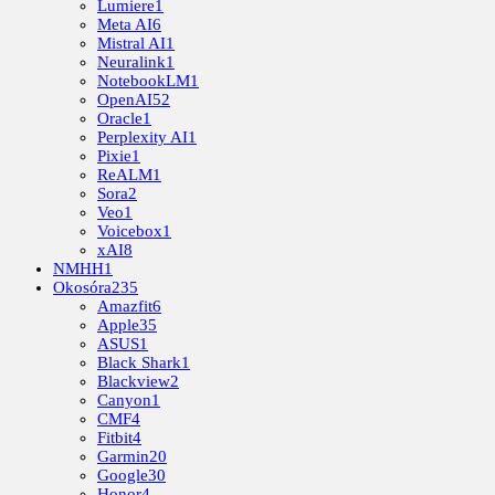
Lumiere
1
Meta AI
6
Mistral AI
1
Neuralink
1
NotebookLM
1
OpenAI
52
Oracle
1
Perplexity AI
1
Pixie
1
ReALM
1
Sora
2
Veo
1
Voicebox
1
xAI
8
NMHH
1
Okosóra
235
Amazfit
6
Apple
35
ASUS
1
Black Shark
1
Blackview
2
Canyon
1
CMF
4
Fitbit
4
Garmin
20
Google
30
Honor
4