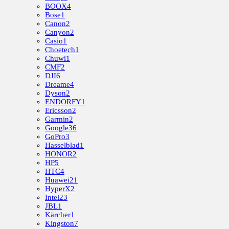
BOOX
4
Bose
1
Canon
2
Canyon
2
Casio
1
Choetech
1
Chuwi
1
CMF
2
DJI
6
Dreame
4
Dyson
2
ENDORFY
1
Ericsson
2
Garmin
2
Google
36
GoPro
3
Hasselblad
1
HONOR
2
HP
5
HTC
4
Huawei
21
HyperX
2
Intel
23
JBL
1
Kärcher
1
Kingston
7