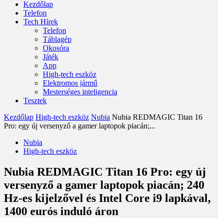
Kezdőlap
Telefon
Tech Hírek
Telefon
Táblagép
Okosóra
Játék
App
High-tech eszköz
Elektromos jármű
Mesterséges inteligencia
Tesztek
Kezdőlap
High-tech eszköz
Nubia
Nubia REDMAGIC Titan 16
Pro: egy új versenyző a gamer laptopok piacán;...
Nubia
High-tech eszköz
Nubia REDMAGIC Titan 16 Pro: egy új
versenyző a gamer laptopok piacán; 240
Hz-es kijelzővel és Intel Core i9 lapkával,
1400 eurós induló áron