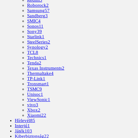
Redmi
5
Roborock
2
Samsung
57
Sandberg
3
SMIC
4
Sonos
11
Sony
39
Starlink
1
SteelSeries
2
Synology
2
TCL
8
Technics
1
Tenda
2
Texas Instruments
2
Thermaltake
4
TP-Link
1
Tronsmart
1
TSMC
9
Unisoc
1
ViewSonic
1
vivo
3
Xbox
2
Xiaomi
22
Hírlevél
85
Interjú
1
Játék
103
Kiberbiztonság
22