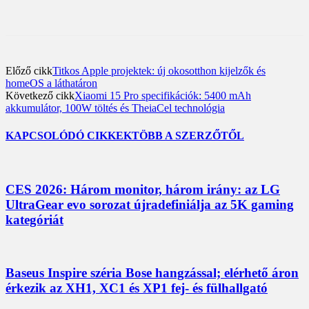
Előző cikk
Titkos Apple projektek: új okosotthon kijelzők és
homeOS a láthatáron
Következő cikk
Xiaomi 15 Pro specifikációk: 5400 mAh
akkumulátor, 100W töltés és TheiaCel technológia
KAPCSOLÓDÓ CIKKEK
TÖBB A SZERZŐTŐL
CES 2026: Három monitor, három irány: az LG
UltraGear evo sorozat újradefiniálja az 5K gaming
kategóriát
Baseus Inspire széria Bose hangzással; elérhető áron
érkezik az XH1, XC1 és XP1 fej- és fülhallgató