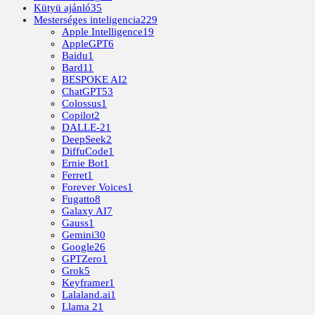
Kütyü ajánló
35
Mesterséges inteligencia
229
Apple Intelligence
19
AppleGPT
6
Baidu
1
Bard
11
BESPOKE AI
2
ChatGPT
53
Colossus
1
Copilot
2
DALLE-2
1
DeepSeek
2
DiffuCode
1
Ernie Bot
1
Ferret
1
Forever Voices
1
Fugatto
8
Galaxy AI
7
Gauss
1
Gemini
30
Google
26
GPTZero
1
Grok
5
Keyframer
1
Lalaland.ai
1
Llama 2
1