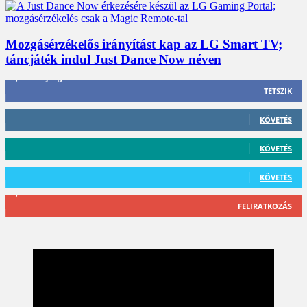
Mozgásérzékelős irányítást kap az LG Smart TV;
táncjáték indul Just Dance Now néven
3,452
Rajongók
TETSZIK
412
Követő
KÖVETÉS
59
Követő
KÖVETÉS
101
Követő
KÖVETÉS
2,589
Feliratkozó
FELIRATKOZÁS