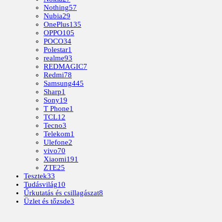
Nothing
57
Nubia
29
OnePlus
135
OPPO
105
POCO
34
Polestar
1
realme
93
REDMAGIC
7
Redmi
78
Samsung
445
Sharp
1
Sony
19
T Phone
1
TCL
12
Tecno
3
Telekom
1
Ulefone
2
vivo
70
Xiaomi
191
ZTE
25
Tesztek
33
Tudásvilág
10
Űrkutatás és csillagászat
8
Üzlet és tőzsde
3