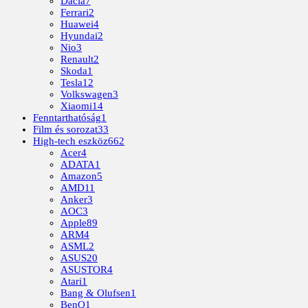
Dacia
7
Ferrari
2
Huawei
4
Hyundai
2
Nio
3
Renault
2
Skoda
1
Tesla
12
Volkswagen
3
Xiaomi
14
Fenntarthatóság
1
Film és sorozat
33
High-tech eszköz
662
Acer
4
ADATA
1
Amazon
5
AMD
11
Anker
3
AOC
3
Apple
89
ARM
4
ASML
2
ASUS
20
ASUSTOR
4
Atari
1
Bang & Olufsen
1
BenQ
1