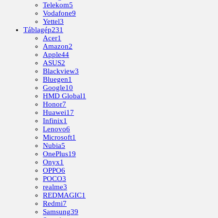
Telekom
5
Vodafone
9
Yettel
3
Táblagép
231
Acer
1
Amazon
2
Apple
44
ASUS
2
Blackview
3
Bluegen
1
Google
10
HMD Global
1
Honor
7
Huawei
17
Infinix
1
Lenovo
6
Microsoft
1
Nubia
5
OnePlus
19
Onyx
1
OPPO
6
POCO
3
realme
3
REDMAGIC
1
Redmi
7
Samsung
39