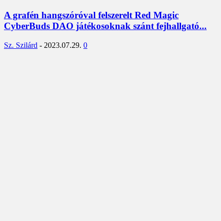
A grafén hangszóróval felszerelt Red Magic
CyberBuds DAO játékosoknak szánt fejhallgató...
Sz. Szilárd
-
2023.07.29.
0