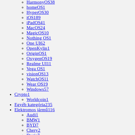
HarmonyOS
38
homeOS
1
HyperOS
30
iOS
189
iPadOS
41
MacOS
24
MagicOS
10
Nothing OS
1
One UI
62
OpenKylin
1
OriginOS
1
OxygenOS
19
Realme UI
11
Vega OS
1
visionOS
13
WatchOS
11
Wear OS
19
Windows
57
Crypto
1
Worldcoin
1
Egyéb kategória
235
Elektromos jármű
116
Audi
1
BMW
1
BYD
7
Chery
2