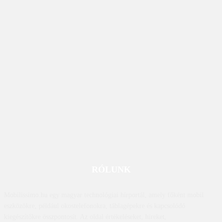
RÓLUNK
Mobilissimo.hu egy magyar technológiai hírportál, amely főként mobil
eszközökre, például okostelefonokra, táblagépekre és kapcsolódó
kiegészítőkre összpontosít. Az oldal értékeléseket, híreket,