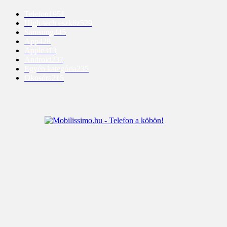
Telefon
1951
High-tech eszköz
529
Samsung
445
App
428
Apple
313
Android
237
Egyéb kategória
235
Okosóra
215