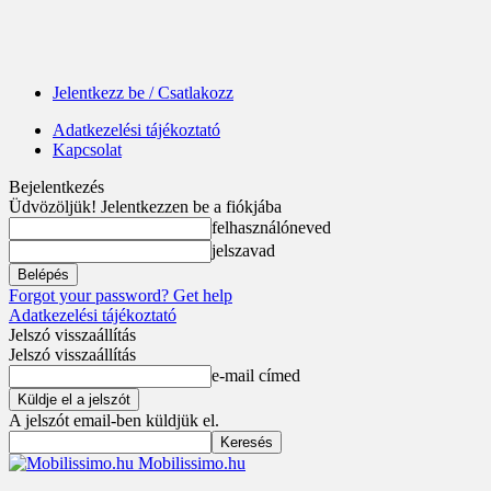
Jelentkezz be / Csatlakozz
Adatkezelési tájékoztató
Kapcsolat
Bejelentkezés
Üdvözöljük! Jelentkezzen be a fiókjába
felhasználóneved
jelszavad
Forgot your password? Get help
Adatkezelési tájékoztató
Jelszó visszaállítás
Jelszó visszaállítás
e-mail címed
A jelszót email-ben küldjük el.
Mobilissimo.hu