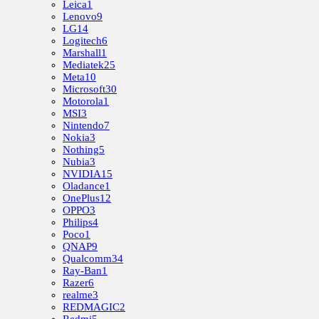
Leica
1
Lenovo
9
LG
14
Logitech
6
Marshall
1
Mediatek
25
Meta
10
Microsoft
30
Motorola
1
MSI
3
Nintendo
7
Nokia
3
Nothing
5
Nubia
3
NVIDIA
15
Oladance
1
OnePlus
12
OPPO
3
Philips
4
Poco
1
QNAP
9
Qualcomm
34
Ray-Ban
1
Razer
6
realme
3
REDMAGIC
2