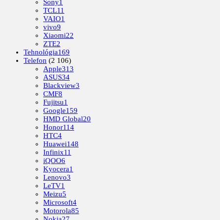
Sony
1
TCL
11
VAIO
1
vivo
9
Xiaomi
22
ZTE
2
Tehnológia
169
Telefon
(2 106)
Apple
313
ASUS
34
Blackview
3
CMF
8
Fujitsu
1
Google
159
HMD Global
20
Honor
114
HTC
4
Huawei
148
Infinix
11
iQOO
6
Kyocera
1
Lenovo
3
LeTV
1
Meizu
5
Microsoft
4
Motorola
85
Nokia
27