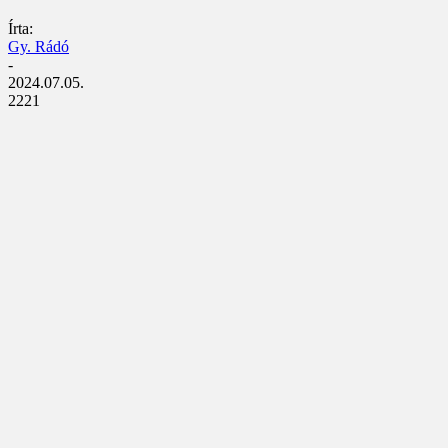
Írta:
Gy. Rádó
-
2024.07.05.
2221