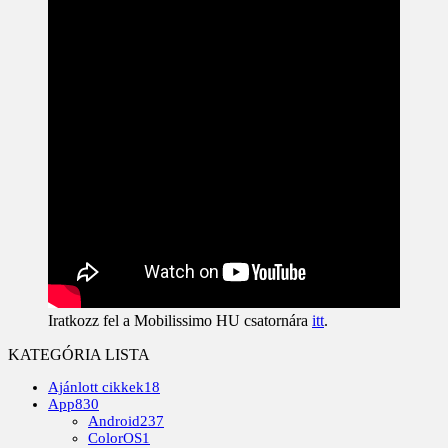
Iratkozz fel a Mobilissimo HU csatornára
itt
.
KATEGÓRIA LISTA
Ajánlott cikkek
18
App
830
Android
237
ColorOS
1