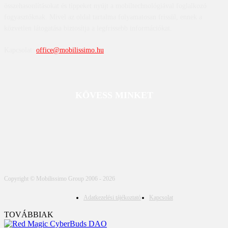
összehasonlításokat és tippeket nyújt a mobiltechnológiával foglalkozó
fogyasztóknak. Mivel az oldal tartalma folyamatosan frissül, ennek a
közvetlen látogatása biztosítja a legfrissebb információkat.
Kapcsolat:
office@mobilissimo.hu
KÖVESS MINKET
Copyright © Mobilissimo Group 2006 - 2026
Adatkezelési tájékoztató
Kapcsolat
TOVÁBBIAK