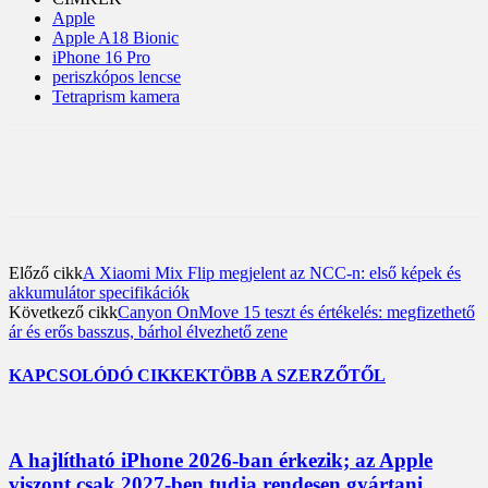
Apple
Apple A18 Bionic
iPhone 16 Pro
periszkópos lencse
Tetraprism kamera
Előző cikk
A Xiaomi Mix Flip megjelent az NCC-n: első képek és
akkumulátor specifikációk
Következő cikk
Canyon OnMove 15 teszt és értékelés: megfizethető
ár és erős basszus, bárhol élvezhető zene
KAPCSOLÓDÓ CIKKEK
TÖBB A SZERZŐTŐL
A hajlítható iPhone 2026-ban érkezik; az Apple
viszont csak 2027-ben tudja rendesen gyártani