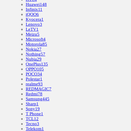
Huawei
148
Infinix
11
iQOO
6
Kyocera
1
Lenovo
3
LeTV
1
Meizu
5
Microsoft
4
Motorola
85
Nokia
27
Nothing
57
Nubia
29
OnePlus
135
OPPO
105
POCO
34
Polestar
1
realme
93
REDMAGIC
7
Redmi
78
Samsung
445
Sharp
1
Sony
19
T Phone
1
TCL
12
Tecno
3
Telekom
1