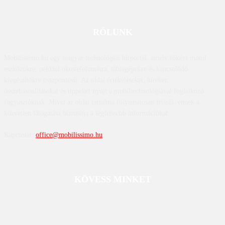
RÓLUNK
Mobilissimo.hu egy magyar technológiai hírportál, amely főként mobil
eszközökre, például okostelefonokra, táblagépekre és kapcsolódó
kiegészítőkre összpontosít. Az oldal értékeléseket, híreket,
összehasonlításokat és tippeket nyújt a mobiltechnológiával foglalkozó
fogyasztóknak. Mivel az oldal tartalma folyamatosan frissül, ennek a
közvetlen látogatása biztosítja a legfrissebb információkat.
Kapcsolat:
office@mobilissimo.hu
KÖVESS MINKET