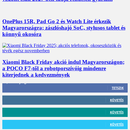
OnePlus 15R, Pad Go 2 és Watch Lite érkezik
Magyarországra; zászlóshajó SoC, stylusos tablet és
könnyű okosóra
Xiaomi Black Friday akció indul Magyarországon;
a POCO F7-től a robotporszívóig mindenre
kiterjednek a kedvezmények
3,452
Rajongók
TETSZIK
412
Követő
KÖVETÉS
59
Követő
KÖVETÉS
101
Követő
KÖVETÉS