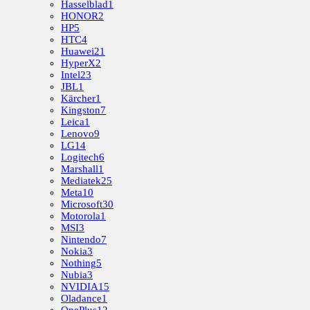
Hasselblad
1
HONOR
2
HP
5
HTC
4
Huawei
21
HyperX
2
Intel
23
JBL
1
Kärcher
1
Kingston
7
Leica
1
Lenovo
9
LG
14
Logitech
6
Marshall
1
Mediatek
25
Meta
10
Microsoft
30
Motorola
1
MSI
3
Nintendo
7
Nokia
3
Nothing
5
Nubia
3
NVIDIA
15
Oladance
1