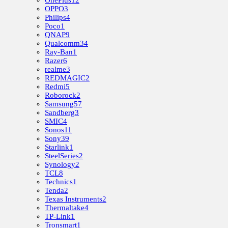
OnePlus
12
OPPO
3
Philips
4
Poco
1
QNAP
9
Qualcomm
34
Ray-Ban
1
Razer
6
realme
3
REDMAGIC
2
Redmi
5
Roborock
2
Samsung
57
Sandberg
3
SMIC
4
Sonos
11
Sony
39
Starlink
1
SteelSeries
2
Synology
2
TCL
8
Technics
1
Tenda
2
Texas Instruments
2
Thermaltake
4
TP-Link
1
Tronsmart
1