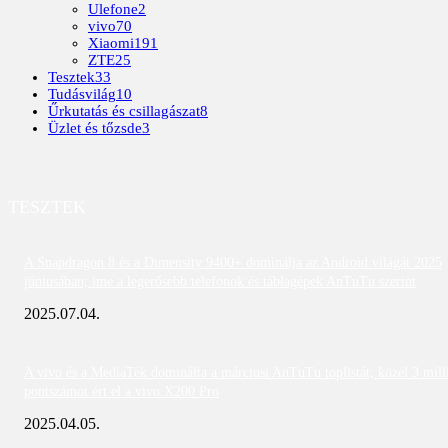
Ulefone
2
vivo
70
Xiaomi
191
ZTE
25
Tesztek
33
Tudásvilág
10
Űrkutatás és csillagászat
8
Üzlet és tőzsde
3
TESZTEK
A Snapdragon 8 és a Dimensity 9400+ dominálja az Android világát 2025
júniusában; íme a legerősebb telefonok és táblagépek AnTuTu szerint
2025.07.04.
A vivo és a MediaTek dominálta a márciusi AnTuTu toplistát; közel 3 mill
pontszámot ért el a vivo X200 Pro
2025.04.05.