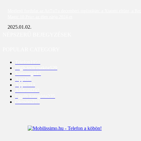
Meglepő fordulat az AnTuTu decemberi toplistáján: a Xiaomi eltűnt, a Re
Magic 10 Pro+ az élen zárja 2024-et
2025.01.02.
NÉPSZERŰ BEJEGYZÉSEK
POPULAR CATEGORY
Telefon
1951
High-tech eszköz
529
Samsung
445
App
428
Apple
313
Android
237
Egyéb kategória
235
Okosóra
215