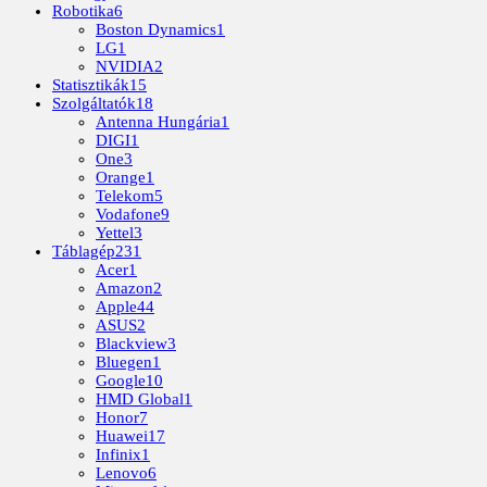
Robotika
6
Boston Dynamics
1
LG
1
NVIDIA
2
Statisztikák
15
Szolgáltatók
18
Antenna Hungária
1
DIGI
1
One
3
Orange
1
Telekom
5
Vodafone
9
Yettel
3
Táblagép
231
Acer
1
Amazon
2
Apple
44
ASUS
2
Blackview
3
Bluegen
1
Google
10
HMD Global
1
Honor
7
Huawei
17
Infinix
1
Lenovo
6