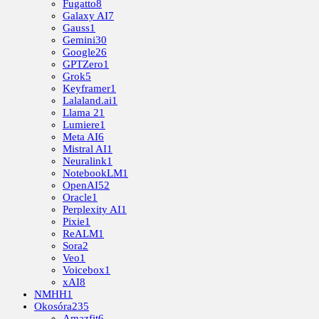
Fugatto
8
Galaxy AI
7
Gauss
1
Gemini
30
Google
26
GPTZero
1
Grok
5
Keyframer
1
Lalaland.ai
1
Llama 2
1
Lumiere
1
Meta AI
6
Mistral AI
1
Neuralink
1
NotebookLM
1
OpenAI
52
Oracle
1
Perplexity AI
1
Pixie
1
ReALM
1
Sora
2
Veo
1
Voicebox
1
xAI
8
NMHH
1
Okosóra
235
Amazfit
6