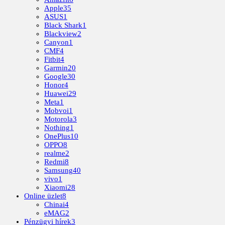
Apple
35
ASUS
1
Black Shark
1
Blackview
2
Canyon
1
CMF
4
Fitbit
4
Garmin
20
Google
30
Honor
4
Huawei
29
Meta
1
Mobvoi
1
Motorola
3
Nothing
1
OnePlus
10
OPPO
8
realme
2
Redmi
8
Samsung
40
vivo
1
Xiaomi
28
Online üzlet
8
Chinai
4
eMAG
2
Pénzügyi hírek
3