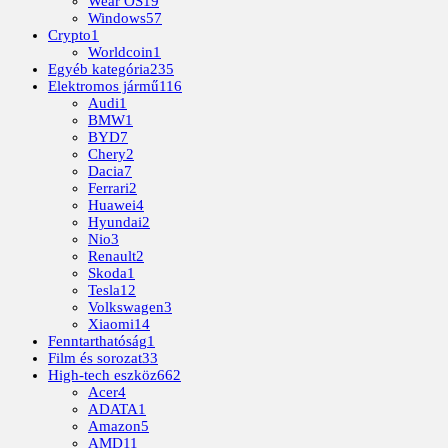
Wear OS
19
Windows
57
Crypto
1
Worldcoin
1
Egyéb kategória
235
Elektromos jármű
116
Audi
1
BMW
1
BYD
7
Chery
2
Dacia
7
Ferrari
2
Huawei
4
Hyundai
2
Nio
3
Renault
2
Skoda
1
Tesla
12
Volkswagen
3
Xiaomi
14
Fenntarthatóság
1
Film és sorozat
33
High-tech eszköz
662
Acer
4
ADATA
1
Amazon
5
AMD
11