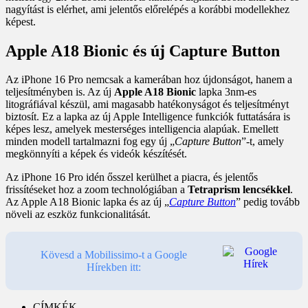
nagyítást is elérhet, ami jelentős előrelépés a korábbi modellekhez
képest.
Apple A18 Bionic és új Capture Button
Az iPhone 16 Pro nemcsak a kamerában hoz újdonságot, hanem a
teljesítményben is. Az új
Apple A18 Bionic
lapka 3nm-es
litográfiával készül, ami magasabb hatékonyságot és teljesítményt
biztosít. Ez a lapka az új Apple Intelligence funkciók futtatására is
képes lesz, amelyek mesterséges intelligencia alapúak. Emellett
minden modell tartalmazni fog egy új „
Capture Button
”-t, amely
megkönnyíti a képek és videók készítését.
Az iPhone 16 Pro idén ősszel kerülhet a piacra, és jelentős
frissítéseket hoz a zoom technológiában a
Tetraprism lencsékkel
.
Az Apple A18 Bionic lapka és az új „
Capture Button
” pedig tovább
növeli az eszköz funkcionalitását.
Kövesd a Mobilissimo-t a Google
Hírekben itt:
CÍMKÉK