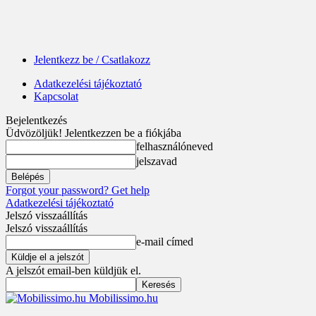
Jelentkezz be / Csatlakozz
Adatkezelési tájékoztató
Kapcsolat
Bejelentkezés
Üdvözöljük! Jelentkezzen be a fiókjába
felhasználóneved
jelszavad
Forgot your password? Get help
Adatkezelési tájékoztató
Jelszó visszaállítás
Jelszó visszaállítás
e-mail címed
A jelszót email-ben küldjük el.
Mobilissimo.hu