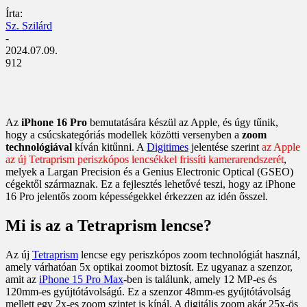
Írta:
Sz. Szilárd
-
2024.07.09.
912
Az
iPhone 16 Pro
bemutatására készül az Apple, és úgy tűnik,
hogy a csúcskategóriás modellek közötti versenyben a
zoom
technológiával
kíván kitűnni. A
Digitimes
jelentése szerint
az Apple
az új Tetraprism periszkópos lencsékkel frissíti kamerarendszerét
,
melyek a Largan Precision és a Genius Electronic Optical (GSEO)
cégektől származnak. Ez a fejlesztés lehetővé teszi, hogy az iPhone
16 Pro jelentős zoom képességekkel érkezzen az idén ősszel.
Mi is az a Tetraprism lencse?
Az új
Tetraprism
lencse egy periszkópos zoom technológiát használ,
amely várhatóan 5x optikai zoomot biztosít. Ez ugyanaz a szenzor,
amit az
iPhone 15 Pro Max
-ben is találunk, amely 12 MP-es és
120mm-es gyújtótávolságú. Ez a szenzor 48mm-es gyújtótávolság
mellett egy 2x-es zoom szintet is kínál. A digitális zoom akár 25x-ös