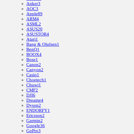
Anker
3
AOC
3
Apple
89
ARM
4
ASML
2
ASUS
20
ASUSTOR
4
Atari
1
Bang & Olufsen
1
BenQ
1
BOOX
4
Bose
1
Canon
2
Canyon
2
Casio
1
Choetech
1
Chuwi
1
CMF
2
DJI
6
Dreame
4
Dyson
2
ENDORFY
1
Ericsson
2
Garmin
2
Google
36
GoPro
3