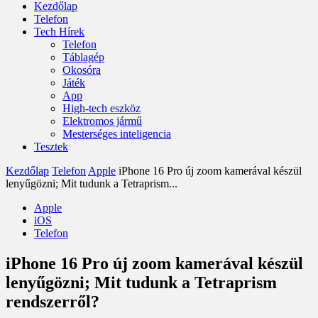
Kezdőlap
Telefon
Tech Hírek
Telefon
Táblagép
Okosóra
Játék
App
High-tech eszköz
Elektromos jármű
Mesterséges inteligencia
Tesztek
Kezdőlap
Telefon
Apple
iPhone 16 Pro új zoom kamerával készül
lenyűgözni; Mit tudunk a Tetraprism...
Apple
iOS
Telefon
iPhone 16 Pro új zoom kamerával készül
lenyűgözni; Mit tudunk a Tetraprism
rendszerről?