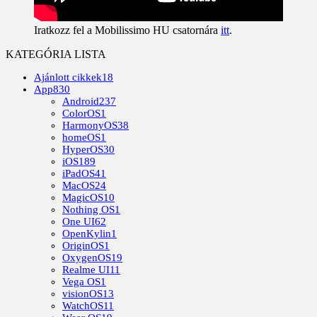
Iratkozz fel a Mobilissimo HU csatornára
itt
.
KATEGÓRIA LISTA
Ajánlott cikkek
18
App
830
Android
237
ColorOS
1
HarmonyOS
38
homeOS
1
HyperOS
30
iOS
189
iPadOS
41
MacOS
24
MagicOS
10
Nothing OS
1
One UI
62
OpenKylin
1
OriginOS
1
OxygenOS
19
Realme UI
11
Vega OS
1
visionOS
13
WatchOS
11