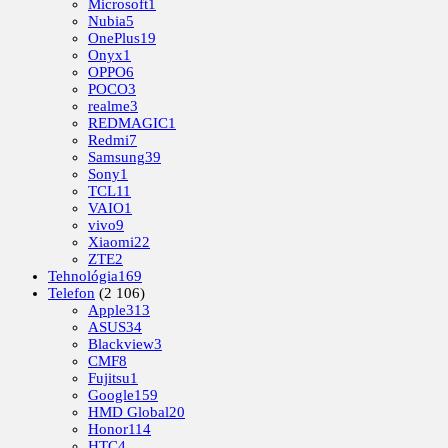
Microsoft
1
Nubia
5
OnePlus
19
Onyx
1
OPPO
6
POCO
3
realme
3
REDMAGIC
1
Redmi
7
Samsung
39
Sony
1
TCL
11
VAIO
1
vivo
9
Xiaomi
22
ZTE
2
Tehnológia
169
Telefon
(2 106)
Apple
313
ASUS
34
Blackview
3
CMF
8
Fujitsu
1
Google
159
HMD Global
20
Honor
114
HTC
4