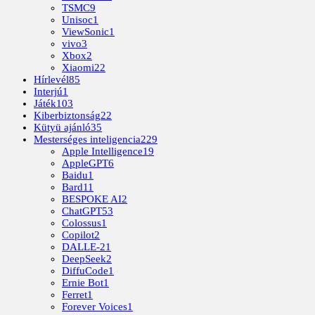
TSMC
9
Unisoc
1
ViewSonic
1
vivo
3
Xbox
2
Xiaomi
22
Hírlevél
85
Interjú
1
Játék
103
Kiberbiztonság
22
Kütyü ajánló
35
Mesterséges inteligencia
229
Apple Intelligence
19
AppleGPT
6
Baidu
1
Bard
11
BESPOKE AI
2
ChatGPT
53
Colossus
1
Copilot
2
DALLE-2
1
DeepSeek
2
DiffuCode
1
Ernie Bot
1
Ferret
1
Forever Voices
1