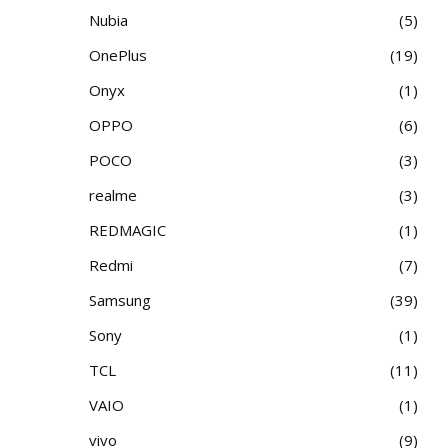
Nubia
5
OnePlus
19
Onyx
1
OPPO
6
POCO
3
realme
3
REDMAGIC
1
Redmi
7
Samsung
39
Sony
1
TCL
11
VAIO
1
vivo
9