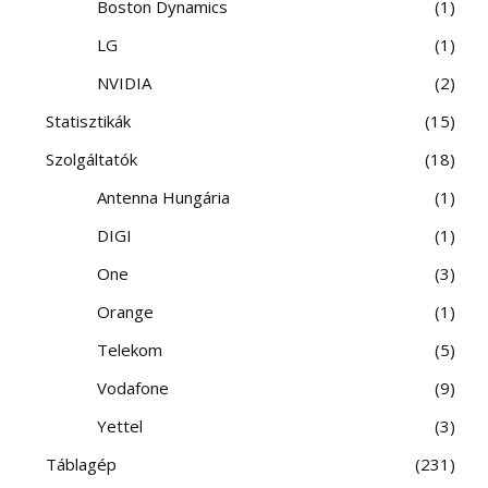
Boston Dynamics
1
LG
1
NVIDIA
2
Statisztikák
15
Szolgáltatók
18
Antenna Hungária
1
DIGI
1
One
3
Orange
1
Telekom
5
Vodafone
9
Yettel
3
Táblagép
231