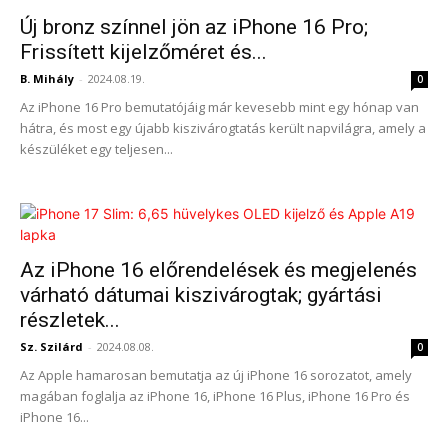
Új bronz színnel jön az iPhone 16 Pro;
Frissített kijelzőméret és...
B. Mihály
-
2024.08.19.
0
Az iPhone 16 Pro bemutatójáig már kevesebb mint egy hónap van
hátra, és most egy újabb kiszivárogtatás került napvilágra, amely a
készüléket egy teljesen...
Az iPhone 16 előrendelések és megjelenés
várható dátumai kiszivárogtak; gyártási
részletek...
Sz. Szilárd
-
2024.08.08.
0
Az Apple hamarosan bemutatja az új iPhone 16 sorozatot, amely
magában foglalja az iPhone 16, iPhone 16 Plus, iPhone 16 Pro és
iPhone 16...