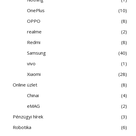
OnePlus
10
OPPO
8
realme
2
Redmi
8
Samsung
40
vivo
1
Xiaomi
28
Online üzlet
8
Chinai
4
eMAG
2
Pénzügyi hírek
3
Robotika
6