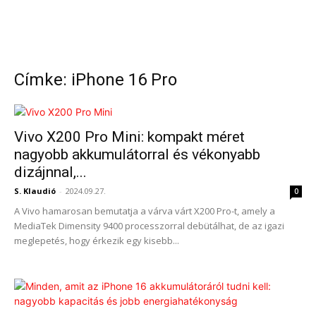
Címke: iPhone 16 Pro
Vivo X200 Pro Mini: kompakt méret
nagyobb akkumulátorral és vékonyabb
dizájnnal,...
S. Klaudió
-
2024.09.27.
0
A Vivo hamarosan bemutatja a várva várt X200 Pro-t, amely a
MediaTek Dimensity 9400 processzorral debütálhat, de az igazi
meglepetés, hogy érkezik egy kisebb...