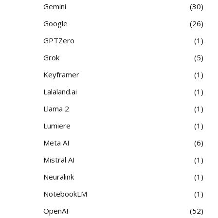
Gemini
30
Google
26
GPTZero
1
Grok
5
Keyframer
1
Lalaland.ai
1
Llama 2
1
Lumiere
1
Meta AI
6
Mistral AI
1
Neuralink
1
NotebookLM
1
OpenAI
52