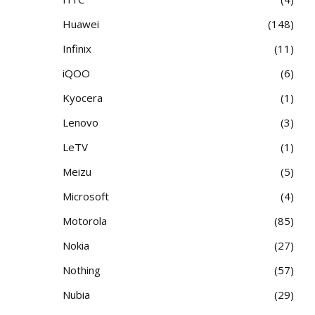
Huawei
148
Infinix
11
iQOO
6
Kyocera
1
Lenovo
3
LeTV
1
Meizu
5
Microsoft
4
Motorola
85
Nokia
27
Nothing
57
Nubia
29