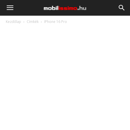
Mobilissimo.hu
Kezdőlap
Címkék
IPhone 16 Pro