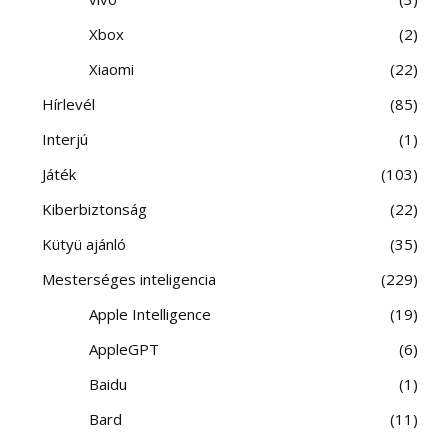
Xbox
2
Xiaomi
22
Hírlevél
85
Interjú
1
Játék
103
Kiberbiztonság
22
Kütyü ajánló
35
Mesterséges inteligencia
229
Apple Intelligence
19
AppleGPT
6
Baidu
1
Bard
11