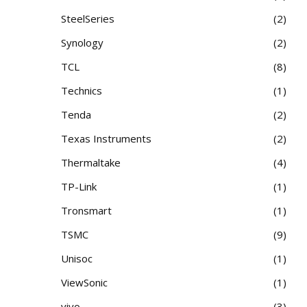
SteelSeries
2
Synology
2
TCL
8
Technics
1
Tenda
2
Texas Instruments
2
Thermaltake
4
TP-Link
1
Tronsmart
1
TSMC
9
Unisoc
1
ViewSonic
1
vivo
3