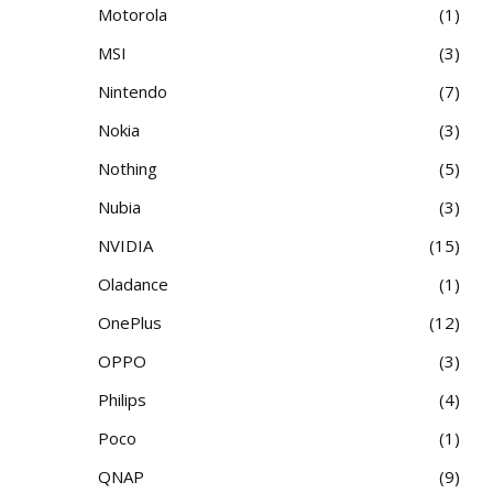
Motorola
1
MSI
3
Nintendo
7
Nokia
3
Nothing
5
Nubia
3
NVIDIA
15
Oladance
1
OnePlus
12
OPPO
3
Philips
4
Poco
1
QNAP
9