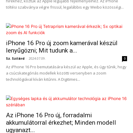
hírekhez, köztük az Apple legújabb fejleményeihez. Az iPhone
töltési szabványa végre frissül, legalábbis egy Weibo közösségi...
iPhone 16 Pro új zoom kamerával készül
lenyűgözni; Mit tudunk a...
Sz. Szilárd
-
2024.07.09.
0
Az iPhone 16 Pro bemutatására készül az Apple, és úgy tűnik, hogy
a csúcskategóriás modellek közötti versenyben a zoom
technológiával kíván kitűnni. A Digitimes...
Az iPhone 16 Pro új, forradalmi
akkumulátorral érkezhet; Minden modell
ugyanazt...