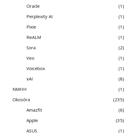
Oracle
1
Perplexity AI
1
Pixie
1
ReALM
1
Sora
2
Veo
1
Voicebox
1
xAI
8
NMHH
1
Okosóra
235
Amazfit
6
Apple
35
ASUS
1