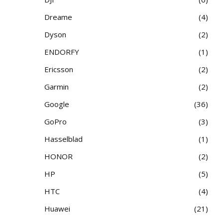
Dreame
4
Dyson
2
ENDORFY
1
Ericsson
2
Garmin
2
Google
36
GoPro
3
Hasselblad
1
HONOR
2
HP
5
HTC
4
Huawei
21