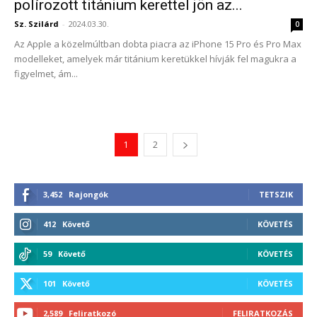
polírozott titánium kerettel jön az...
Sz. Szilárd
-
2024.03.30.
0
Az Apple a közelmúltban dobta piacra az iPhone 15 Pro és Pro Max
modelleket, amelyek már titánium keretükkel hívják fel magukra a
figyelmet, ám...
1
2
3,452
Rajongók
TETSZIK
412
Követő
KÖVETÉS
59
Követő
KÖVETÉS
101
Követő
KÖVETÉS
2,589
Feliratkozó
FELIRATKOZÁS