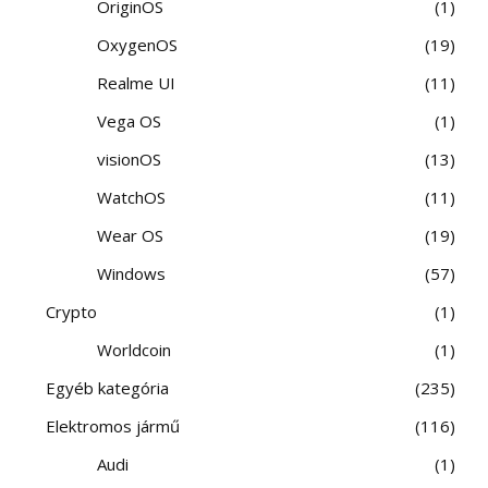
OriginOS
1
OxygenOS
19
Realme UI
11
Vega OS
1
visionOS
13
WatchOS
11
Wear OS
19
Windows
57
Crypto
1
Worldcoin
1
Egyéb kategória
235
Elektromos jármű
116
Audi
1