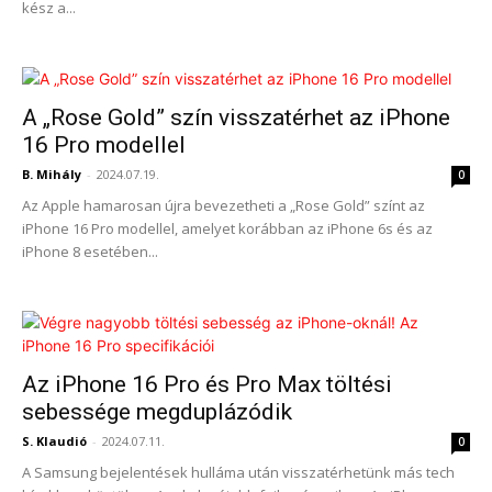
kész a...
A „Rose Gold” szín visszatérhet az iPhone
16 Pro modellel
B. Mihály
-
2024.07.19.
0
Az Apple hamarosan újra bevezetheti a „Rose Gold” színt az
iPhone 16 Pro modellel, amelyet korábban az iPhone 6s és az
iPhone 8 esetében...
Az iPhone 16 Pro és Pro Max töltési
sebessége megduplázódik
S. Klaudió
-
2024.07.11.
0
A Samsung bejelentések hulláma után visszatérhetünk más tech