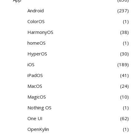
Android
237
ColorOS
1
HarmonyOS
38
homeOS
1
HyperOS
30
iOS
189
iPadOS
41
MacOS
24
MagicOS
10
Nothing OS
1
One UI
62
OpenKylin
1