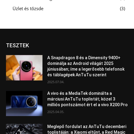
Üzlet és tőzsde
3
TESZTEK
A Snapdragon 8 és a Dimensity 9400+
dominálja az Android világát 2025
júniusában; íme a legerősebb telefonok
és táblagépek AnTuTu szerint
2025.07.04.
A vivo és a MediaTek dominálta a
márciusi AnTuTu toplistát; közel 3
milliós pontszámot ért el a vivo X200 Pro
2025.04.05.
Meglepő fordulat az AnTuTu decemberi
toplistáján: a Xiaomi eltűnt, a Red Magic