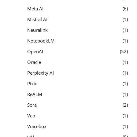
Meta AI
6
Mistral AI
1
Neuralink
1
NotebookLM
1
OpenAI
52
Oracle
1
Perplexity AI
1
Pixie
1
ReALM
1
Sora
2
Veo
1
Voicebox
1
xAI
8