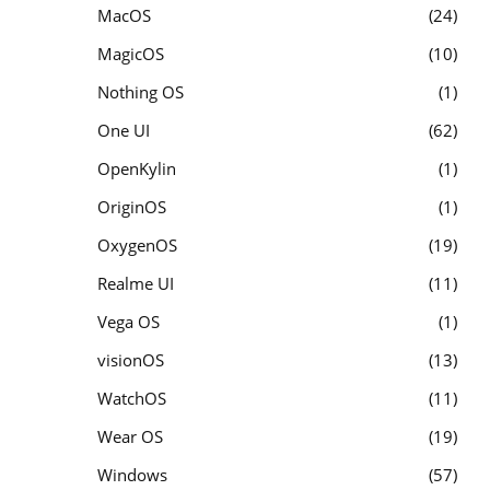
MacOS
24
MagicOS
10
Nothing OS
1
One UI
62
OpenKylin
1
OriginOS
1
OxygenOS
19
Realme UI
11
Vega OS
1
visionOS
13
WatchOS
11
Wear OS
19
Windows
57