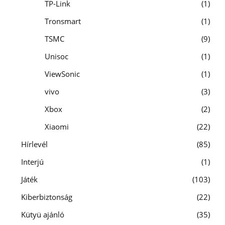
TP-Link
1
Tronsmart
1
TSMC
9
Unisoc
1
ViewSonic
1
vivo
3
Xbox
2
Xiaomi
22
Hírlevél
85
Interjú
1
Játék
103
Kiberbiztonság
22
Kütyü ajánló
35