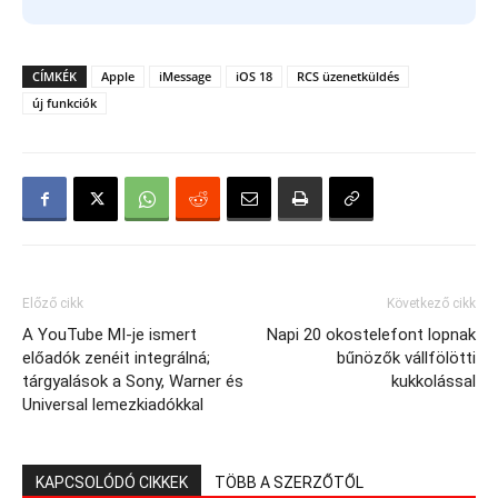
CÍMKÉK
Apple
iMessage
iOS 18
RCS üzenetküldés
új funkciók
Előző cikk
Következő cikk
A YouTube MI-je ismert
Napi 20 okostelefont lopnak
előadók zenéit integrálná;
bűnözők vállfölötti
tárgyalások a Sony, Warner és
kukkolással
Universal lemezkiadókkal
KAPCSOLÓDÓ CIKKEK
TÖBB A SZERZŐTŐL