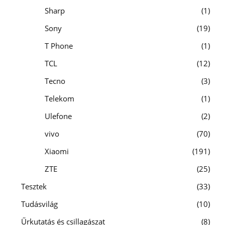
Sharp
1
Sony
19
T Phone
1
TCL
12
Tecno
3
Telekom
1
Ulefone
2
vivo
70
Xiaomi
191
ZTE
25
Tesztek
33
Tudásvilág
10
Űrkutatás és csillagászat
8