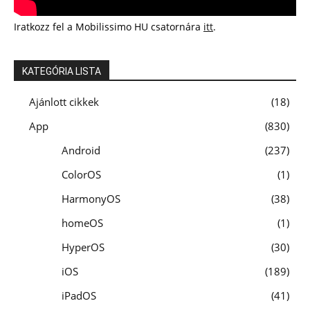
Iratkozz fel a Mobilissimo HU csatornára
itt
.
KATEGÓRIA LISTA
Ajánlott cikkek
18
App
830
Android
237
ColorOS
1
HarmonyOS
38
homeOS
1
HyperOS
30
iOS
189
iPadOS
41