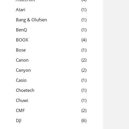
Atari
1
Bang & Olufsen
1
BenQ
1
BOOX
4
Bose
1
Canon
2
Canyon
2
Casio
1
Choetech
1
Chuwi
1
CMF
2
DJI
6