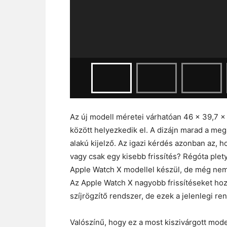
Az új modell méretei várhatóan 46 x 39,7 x 
között helyezkedik el. A dizájn marad a meg
alakú kijelző. Az igazi kérdés azonban az, h
vagy csak egy kisebb frissítés? Régóta plet
Apple Watch X modellel készül, de még nem
Az Apple Watch X nagyobb frissítéseket hoz
szíjrögzítő rendszer, de ezek a jelenlegi r
Valószínű, hogy ez a most kiszivárgott mod