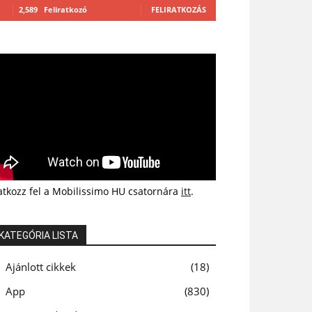
2,589
Feliratkozó
FELIRATKOZÁS
atkozz fel a Mobilissimo HU csatornára
itt
.
KATEGÓRIA LISTA
Ajánlott cikkek
18
App
830