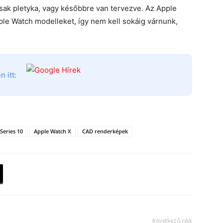
sak pletyka, vagy későbbre van tervezve. Az Apple
ple Watch modelleket, így nem kell sokáig várnunk,
 itt:
Series 10
Apple Watch X
CAD renderképek
Következő cikk