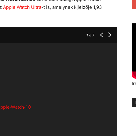
az
Apple Watch Ultra
-t is, amelynek kijelzője 1,93
1
a 7
Ir