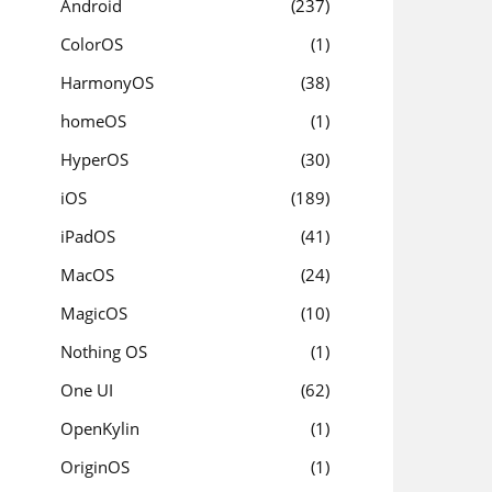
Android
237
ColorOS
1
HarmonyOS
38
homeOS
1
HyperOS
30
iOS
189
iPadOS
41
MacOS
24
MagicOS
10
Nothing OS
1
One UI
62
OpenKylin
1
OriginOS
1