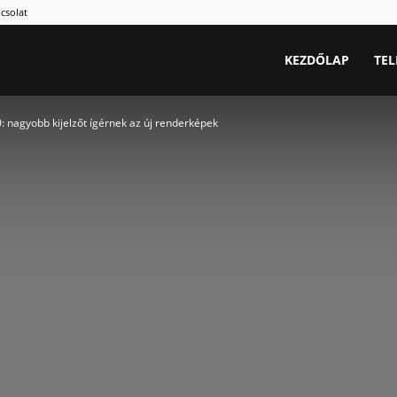
csolat
.hu
KEZDŐLAP
TE
: nagyobb kijelzőt ígérnek az új renderképek