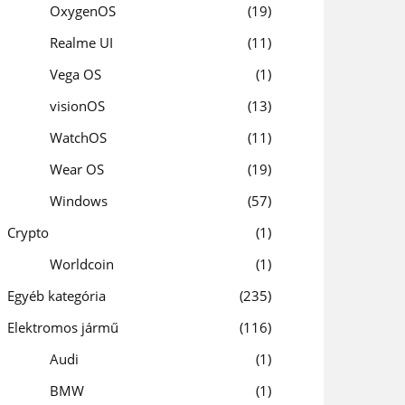
OxygenOS
19
Realme UI
11
Vega OS
1
visionOS
13
WatchOS
11
Wear OS
19
Windows
57
Crypto
1
Worldcoin
1
Egyéb kategória
235
Elektromos jármű
116
Audi
1
BMW
1