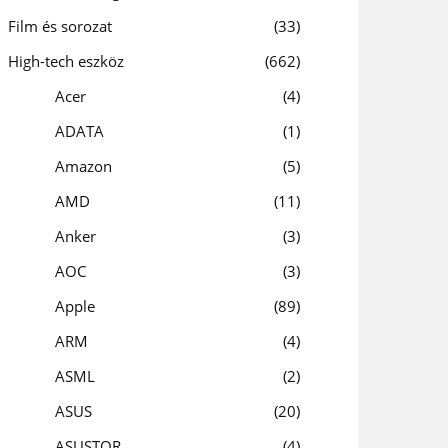
Film és sorozat
33
High-tech eszköz
662
Acer
4
ADATA
1
Amazon
5
AMD
11
Anker
3
AOC
3
Apple
89
ARM
4
ASML
2
ASUS
20
ASUSTOR
4