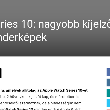
ies 10: nagyobb kijelz
enderképek
a, amelyek állítólag az Apple Watch Series 10-et
bb, 2 hüvelykes kijelzőt kap, és méreteiben is
fentesektől származnak, de a hitelességük nem
le Watch Series 10
minden eddigi Apple Watch