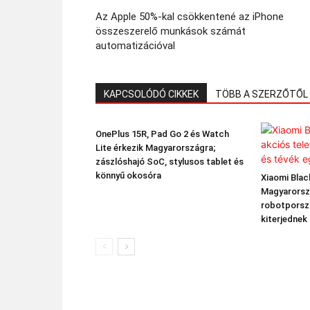
Az Apple 50%-kal csökkentené az iPhone
összeszerelő munkások számát
automatizációval
KAPCSOLÓDÓ CIKKEK
TÖBB A SZERZŐTŐL
OnePlus 15R, Pad Go 2 és Watch
Lite érkezik Magyarországra;
zászlóshajó SoC, stylusos tablet és
könnyű okosóra
Xiaomi Black
Magyarorsz
robotporsz
kiterjednek