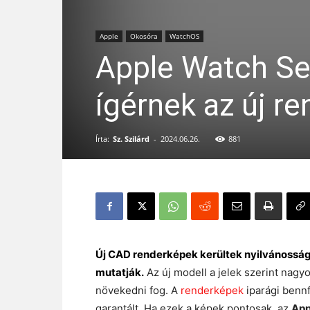
Apple
Okosóra
WatchOS
Apple Watch Ser
ígérnek az új r
Írta:
Sz. Szilárd
-
2024.06.26.
881
Új CAD renderképek kerültek nyilvánosságr
mutatják.
Az új modell a jelek szerint nagyo
növekedni fog. A
renderképek
iparági benn
garantált. Ha ezek a képek pontosak, az
App