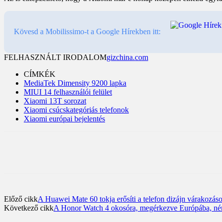
Kövesd a Mobilissimo-t a Google Hírekben itt:
FELHASZNÁLT IRODALOM
gizchina.com
CÍMKÉK
MediaTek Dimensity 9200 lapka
MIUI 14 felhasználói felület
Xiaomi 13T sorozat
Xiaomi csúcskategóriás telefonok
Xiaomi európai bejelentés
Előző cikk
A Huawei Mate 60 tokja erősíti a telefon dizájn várakozás
Következő cikk
A Honor Watch 4 okosóra, megérkezve Európába, némi