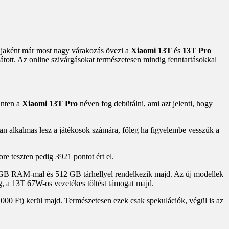
jaként már most nagy várakozás övezi a
Xiaomi 13T
és
13T Pro
átott. Az online szivárgásokat természetesen mindig fenntartásokkal
inten a
Xiaomi 13T Pro
néven fog debütálni, ami azt jelenti, hogy
óan alkalmas lesz a játékosok számára, főleg ha figyelembe vesszük a
ore teszten pedig 3921 pontot ért el.
12 GB RAM-mal és 512 GB tárhellyel rendelkezik majd. Az új modellek
ég, a 13T 67W-os vezetékes töltést támogat majd.
000 Ft) kerül majd. Természetesen ezek csak spekulációk, végül is az