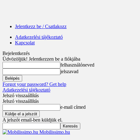
Jelentkezz be / Csatlakozz
Adatkezelési tájékoztató
Kapcsolat
Bejelentkezés
Üdvözöljük! Jelentkezzen be a fiókjába
felhasználóneved
jelszavad
Forgot your password? Get help
Adatkezelési tájékoztató
Jelszó visszaállítás
Jelszó visszaállítás
e-mail címed
A jelszót email-ben küldjük el.
Mobilissimo.hu