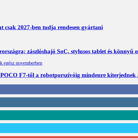
nt csak 2027-ben tudja rendesen gyártani
rszágra; zászlóshajó SoC, stylusos tablet és könnyű 
 POCO F7-től a robotporszívóig mindenre kiterjednek