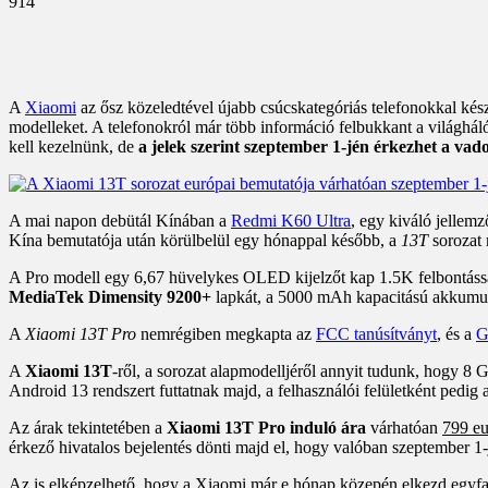
914
A
Xiaomi
az ősz közeledtével újabb csúcskategóriás telefonokkal kés
modelleket. A telefonokról már több információ felbukkant a világháló
kell kezelnünk, de
a jelek szerint szeptember 1-jén érkezhet a vad
A mai napon debütál Kínában a
Redmi K60 Ultra
, egy kiváló jellemz
Kína bemutatója után körülbelül egy hónappal később, a
13T
sorozat 
A Pro modell egy 6,67 hüvelykes OLED kijelzőt kap 1.5K felbontással 
MediaTek Dimensity 9200+
lapkát, a 5000 mAh kapacitású akkumulá
A
Xiaomi 13T Pro
nemrégiben megkapta az
FCC tanúsítványt
, és a
G
A
Xiaomi 13T
-ről, a sorozat alapmodelljéről annyit tudunk, hogy 
Android 13 rendszert futtatnak majd, a felhasználói felületként pedig
Az árak tekintetében a
Xiaomi 13T Pro induló ára
várhatóan
799 eu
érkező hivatalos bejelentés dönti majd el, hogy valóban szeptember 1-j
Az is elképzelhető, hogy a Xiaomi már e hónap közepén elkezd egyfa