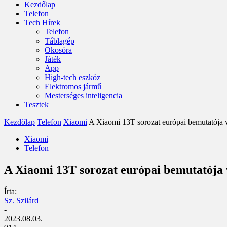
Kezdőlap
Telefon
Tech Hírek
Telefon
Táblagép
Okosóra
Játék
App
High-tech eszköz
Elektromos jármű
Mesterséges inteligencia
Tesztek
Kezdőlap
Telefon
Xiaomi
A Xiaomi 13T sorozat európai bemutatója v
Xiaomi
Telefon
A Xiaomi 13T sorozat európai bemutatója 
Írta:
Sz. Szilárd
-
2023.08.03.