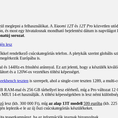
zül meglepni a felhasználókat. A
Xiaomi 12T
és
12T Pro
közvetlen utód
n, és most egy hivatalosnak mondható bejelentési dátum is napvilágot l
onatúj sorozat
.
őkkel rendelkező csúcskategóriás telefon. A pletykák szerint globális sz
megérkezik Európába is.
és 144Hz-es frissítési aránnyal. Ez azt jelenti, hogy a készülék kivál
tort és a 120W-os vezetékes töltési képességet.
eekbench teszten
is szerepelt, ahol a single-core teszten 1289, a multi-c
8 GB RAM-mal és 256 GB tárhellyel lesz elérhető, míg a Pro változat 
 a MIUI 14-et használják. A töltési képességekben is lesz némi különbs
ró
lesz (kb. 300 000 Ft), míg
az alap 13T modell
599 euróba
(kb. 225 
én leplezik-e le az új őszi csúcskategóriás készülékeket.
jta teaserkampányt, ha az információk igaznak bizonyulnak.