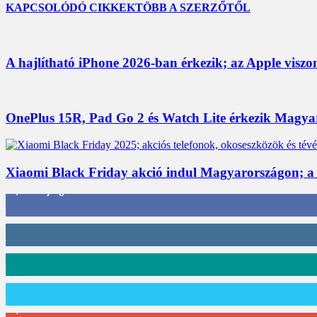
KAPCSOLÓDÓ CIKKEK
TÖBB A SZERZŐTŐL
A hajlítható iPhone 2026-ban érkezik; az Apple viszo
OnePlus 15R, Pad Go 2 és Watch Lite érkezik Magyaro
Xiaomi Black Friday akció indul Magyarországon; a
3,452
Rajongók
412
Követő
59
Követő
101
Követő
2,589
Feliratkozó