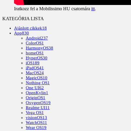
Iratkozz fel a Mobilissimo HU csatornára
itt
.
KATEGÓRIA LISTA
Ajánlott cikkek
18
App
830
Android
237
ColorOS
1
HarmonyOS
38
homeOS
1
HyperOS
30
iOS
189
iPadOS
41
MacOS
24
MagicOS
10
Nothing OS
1
One UI
62
OpenKylin
1
OriginOS
1
OxygenOS
19
Realme UI
11
Vega OS
1
visionOS
13
WatchOS
11
Wear OS
19