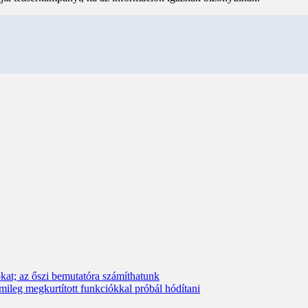
okat; az őszi bemutatóra számíthatunk
leg megkurtított funkciókkal próbál hódítani