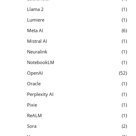
Llama 2
1
Lumiere
1
Meta AI
6
Mistral AI
1
Neuralink
1
NotebookLM
1
OpenAI
52
Oracle
1
Perplexity AI
1
Pixie
1
ReALM
1
Sora
2