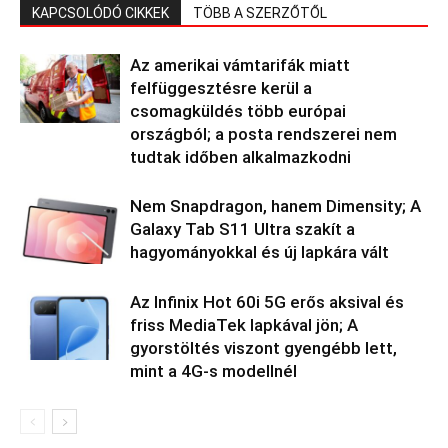
KAPCSOLÓDÓ CIKKEK
TÖBB A SZERZŐTŐL
Az amerikai vámtarifák miatt
felfüggesztésre kerül a
csomagküldés több európai
országból; a posta rendszerei nem
tudtak időben alkalmazkodni
Nem Snapdragon, hanem Dimensity; A
Galaxy Tab S11 Ultra szakít a
hagyományokkal és új lapkára vált
Az Infinix Hot 60i 5G erős aksival és
friss MediaTek lapkával jön; A
gyorstöltés viszont gyengébb lett,
mint a 4G-s modellnél