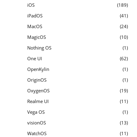
iOS
189
iPadOS
41
MacOS
24
MagicOS
10
Nothing OS
1
One UI
62
OpenKylin
1
OriginOS
1
OxygenOS
19
Realme UI
11
Vega OS
1
visionOS
13
WatchOS
11