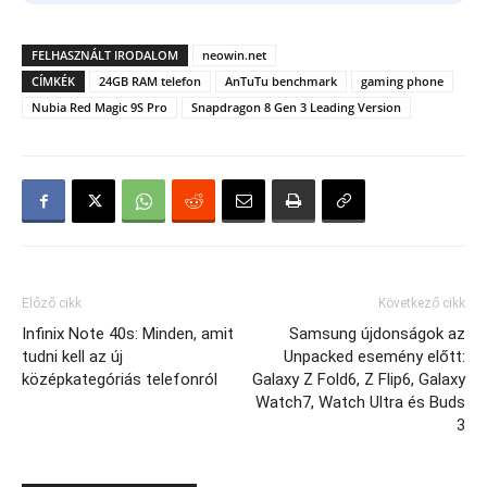
FELHASZNÁLT IRODALOM
neowin.net
CÍMKÉK
24GB RAM telefon
AnTuTu benchmark
gaming phone
Nubia Red Magic 9S Pro
Snapdragon 8 Gen 3 Leading Version
Előző cikk
Következő cikk
Infinix Note 40s: Minden, amit
Samsung újdonságok az
tudni kell az új
Unpacked esemény előtt:
középkategóriás telefonról
Galaxy Z Fold6, Z Flip6, Galaxy
Watch7, Watch Ultra és Buds
3