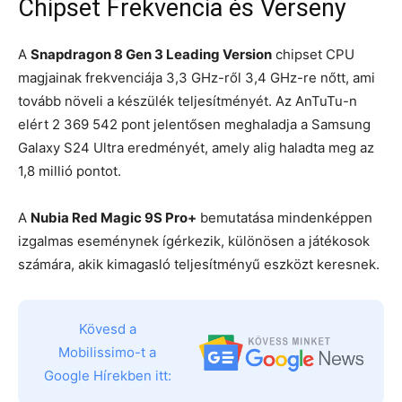
Chipset Frekvencia és Verseny
A
Snapdragon 8 Gen 3 Leading Version
chipset CPU
magjainak frekvenciája 3,3 GHz-ről 3,4 GHz-re nőtt, ami
tovább növeli a készülék teljesítményét. Az AnTuTu-n
elért 2 369 542 pont jelentősen meghaladja a Samsung
Galaxy S24 Ultra eredményét, amely alig haladta meg az
1,8 millió pontot.
A
Nubia Red Magic 9S Pro+
bemutatása mindenképpen
izgalmas eseménynek ígérkezik, különösen a játékosok
számára, akik kimagasló teljesítményű eszközt keresnek.
Kövesd a
Mobilissimo-t a
Google Hírekben itt: