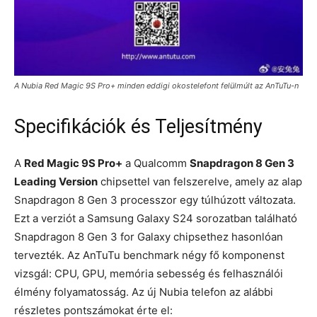
A Nubia Red Magic 9S Pro+ minden eddigi okostelefont felülmúlt az AnTuTu-n
Specifikációk és Teljesítmény
A
Red Magic 9S Pro+
a Qualcomm
Snapdragon 8 Gen 3
Leading Version
chipsettel van felszerelve, amely az alap
Snapdragon 8 Gen 3 processzor egy túlhúzott változata.
Ezt a verziót a Samsung Galaxy S24 sorozatban található
Snapdragon 8 Gen 3 for Galaxy chipsethez hasonlóan
tervezték. Az AnTuTu benchmark négy fő komponenst
vizsgál: CPU, GPU, memória sebesség és felhasználói
élmény folyamatosság. Az új Nubia telefon az alábbi
részletes pontszámokat érte el: