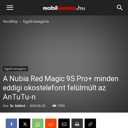
Mobilissimo.hu
Kezdőlap
Egyéb kategória
Egyéb kategória
A Nubia Red Magic 9S Pro+ minden
eddigi okostelefont felülmúlt az
AnTuTu-n
Írta:
Sz. Szilárd
-
2024.06.29.
5784