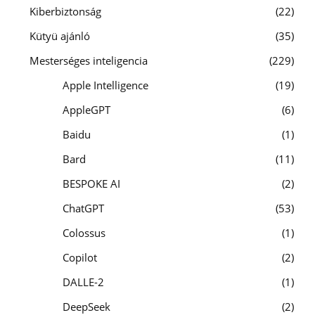
Kiberbiztonság
22
Kütyü ajánló
35
Mesterséges inteligencia
229
Apple Intelligence
19
AppleGPT
6
Baidu
1
Bard
11
BESPOKE AI
2
ChatGPT
53
Colossus
1
Copilot
2
DALLE-2
1
DeepSeek
2