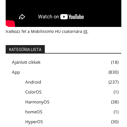
Iratkozz fel a Mobilissimo HU csatornára
itt
.
KATEGÓRIA LISTA
Ajánlott cikkek
18
App
830
Android
237
ColorOS
1
HarmonyOS
38
homeOS
1
HyperOS
30