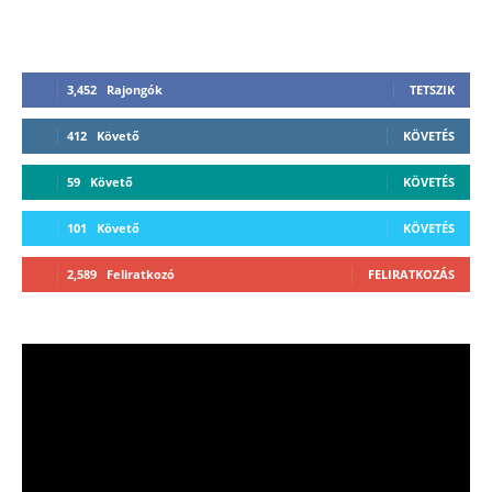
3,452
Rajongók
TETSZIK
412
Követő
KÖVETÉS
59
Követő
KÖVETÉS
101
Követő
KÖVETÉS
2,589
Feliratkozó
FELIRATKOZÁS