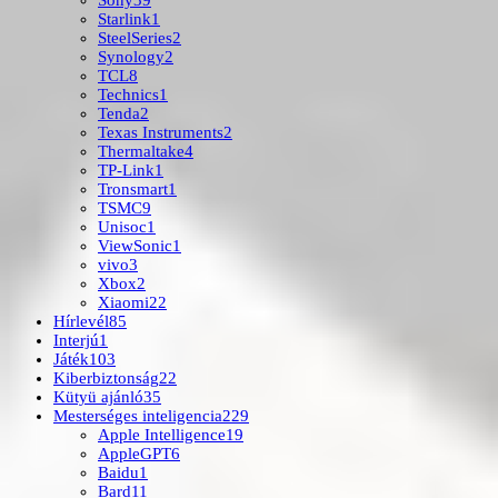
Sony
39
Starlink
1
SteelSeries
2
Synology
2
TCL
8
Technics
1
Tenda
2
Texas Instruments
2
Thermaltake
4
TP-Link
1
Tronsmart
1
TSMC
9
Unisoc
1
ViewSonic
1
vivo
3
Xbox
2
Xiaomi
22
Hírlevél
85
Interjú
1
Játék
103
Kiberbiztonság
22
Kütyü ajánló
35
Mesterséges inteligencia
229
Apple Intelligence
19
AppleGPT
6
Baidu
1
Bard
11