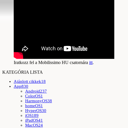
Iratkozz fel a Mobilissimo HU csatornára
itt
.
KATEGÓRIA LISTA
Ajánlott cikkek
18
App
830
Android
237
ColorOS
1
HarmonyOS
38
homeOS
1
HyperOS
30
iOS
189
iPadOS
41
MacOS
24