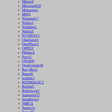
Meta
10
Microsoft
30
Motorola
1
MSI
3
Nintendo
7
Nokia
3
Nothing
5
Nubia
3
NVIDIA
15
Oladance
1
OnePlus
12
OPPO
3
Philips
4
Poco
1
QNAP
9
Qualcomm
34
Ray-Ban
1
Razer
6
realme
3
REDMAGIC
2
Redmi
5
Roborock
2
Samsung
57
Sandberg
3
SMIC
4
Sonos
11