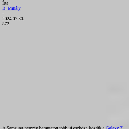
Írta:
B. Mihály
-
2024.07.30.
872
A Samsung nemrég bemutatott több új eszközt, köztük a
Galaxy Z