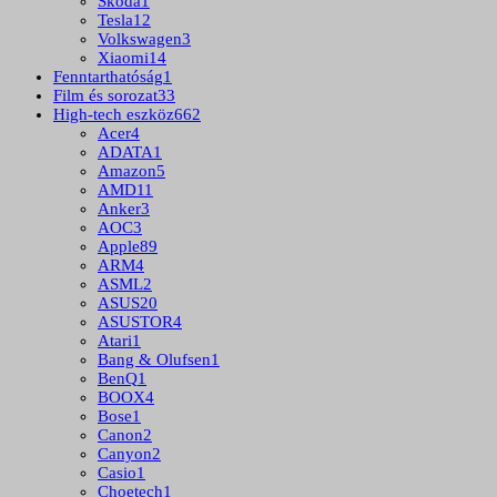
Skoda
1
Tesla
12
Volkswagen
3
Xiaomi
14
Fenntarthatóság
1
Film és sorozat
33
High-tech eszköz
662
Acer
4
ADATA
1
Amazon
5
AMD
11
Anker
3
AOC
3
Apple
89
ARM
4
ASML
2
ASUS
20
ASUSTOR
4
Atari
1
Bang & Olufsen
1
BenQ
1
BOOX
4
Bose
1
Canon
2
Canyon
2
Casio
1
Choetech
1