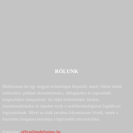
RÓLUNK
Mobilissimo.hu egy magyar technológiai hírportál, amely főként mobil
eszközökre, például okostelefonokra, táblagépekre és kapcsolódó
kiegészítőkre összpontosít. Az oldal értékeléseket, híreket,
összehasonlításokat és tippeket nyújt a mobiltechnológiával foglalkozó
fogyasztóknak. Mivel az oldal tartalma folyamatosan frissül, ennek a
közvetlen látogatása biztosítja a legfrissebb információkat.
Kapcsolat:
office@mobilissimo.hu