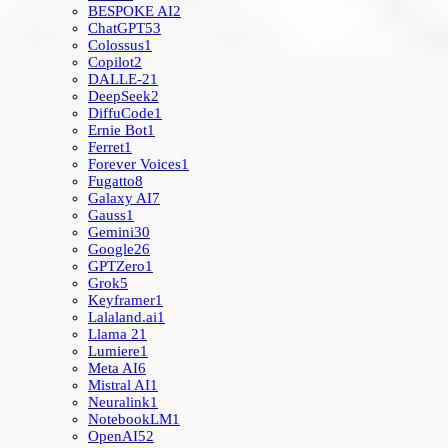
BESPOKE AI
2
ChatGPT
53
Colossus
1
Copilot
2
DALLE-2
1
DeepSeek
2
DiffuCode
1
Ernie Bot
1
Ferret
1
Forever Voices
1
Fugatto
8
Galaxy AI
7
Gauss
1
Gemini
30
Google
26
GPTZero
1
Grok
5
Keyframer
1
Lalaland.ai
1
Llama 2
1
Lumiere
1
Meta AI
6
Mistral AI
1
Neuralink
1
NotebookLM
1
OpenAI
52