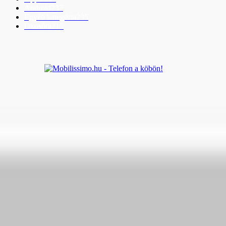
Android
237
Egyéb kategória
235
Okosóra
215