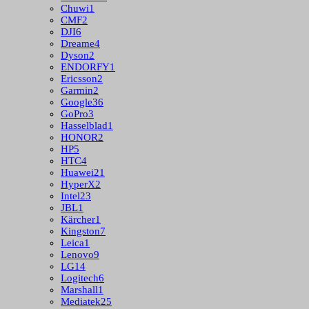
Chuwi
1
CMF
2
DJI
6
Dreame
4
Dyson
2
ENDORFY
1
Ericsson
2
Garmin
2
Google
36
GoPro
3
Hasselblad
1
HONOR
2
HP
5
HTC
4
Huawei
21
HyperX
2
Intel
23
JBL
1
Kärcher
1
Kingston
7
Leica
1
Lenovo
9
LG
14
Logitech
6
Marshall
1
Mediatek
25