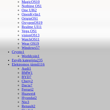
MagicOS
10
Nothing OS
1
One UI
62
OpenKylin
1
OriginOS
1
OxygenOS
19
Realme UI
11
Vega OS
1
visionOS
13
WatchOS
11
Wear OS
19
Windows
57
Crypto
1
Worldcoin
1
Egyéb kategória
235
Elektromos jármű
116
Audi
1
BMW
1
BYD
7
Chery
2
Dacia
7
Ferrari
2
Huawei
4
Hyundai
2
Nio
3
Renault
2