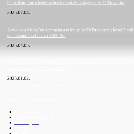
júniusában; íme a legerősebb telefonok és táblagépek AnTuTu szerint
2025.07.04.
A vivo és a MediaTek dominálta a márciusi AnTuTu toplistát; közel 3 mill
pontszámot ért el a vivo X200 Pro
2025.04.05.
Meglepő fordulat az AnTuTu decemberi toplistáján: a Xiaomi eltűnt, a Re
Magic 10 Pro+ az élen zárja 2024-et
2025.01.02.
NÉPSZERŰ BEJEGYZÉSEK
POPULAR CATEGORY
Telefon
1951
High-tech eszköz
529
Samsung
445
App
428
Apple
313