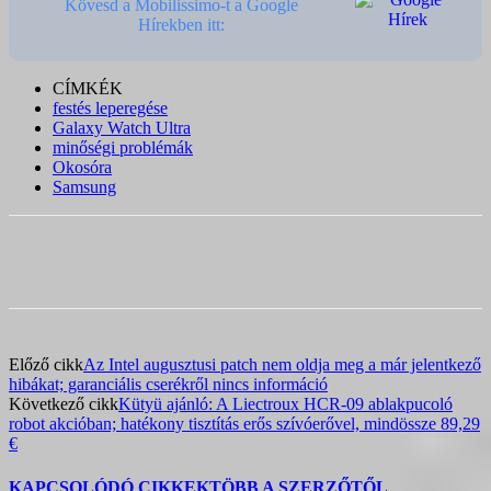
Kövesd a Mobilissimo-t a Google
Hírekben itt:
CÍMKÉK
festés leperegése
Galaxy Watch Ultra
minőségi problémák
Okosóra
Samsung
Előző cikk
Az Intel augusztusi patch nem oldja meg a már jelentkező
hibákat; garanciális cserékről nincs információ
Következő cikk
Kütyü ajánló: A Liectroux HCR-09 ablakpucoló
robot akcióban; hatékony tisztítás erős szívóerővel, mindössze 89,29
€
KAPCSOLÓDÓ CIKKEK
TÖBB A SZERZŐTŐL