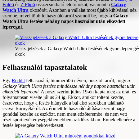
Fold6
és
Z Flip6
összecsukható telefonokat, valamint a
Galaxy
Watch Ultra
okosórát. Azonban a vállalat most újabb kihívással néz
szembe, mivel több felhasználó arról számolt be, hogy
a Galaxy
Watch Ultra festése néhány napos használat után elkezdett
leperegni
.
Visszajelzések a Galaxy Watch Ultra festésének gyors leperegésé
okok
Felhasználói tapasztalatok
Egy
Reddit
felhasználó, bimmerb0ii néven, posztolt arról, hogy
a
Galaxy Watch Ultra festése mindössze néhány napos használat után
elkezdett leperegni
. A poszt szerint július 19-én kapta meg az órát, és
folyamatosan viselte július 24-ig. Ekkor, amikor tölteni kezdte,
észrevette, hogy a festés hiányzik a bal alsó sarokban található
csavar környékéről. Az érintett felhasználó állítása szerint nagy
gonddal kezelte az eszközt, nem ment edzőterembe, és nem vett
részt sporttevékenységekben ebben az időszakban. Ennek ellenére a
festés leperegése bekövetkezett.