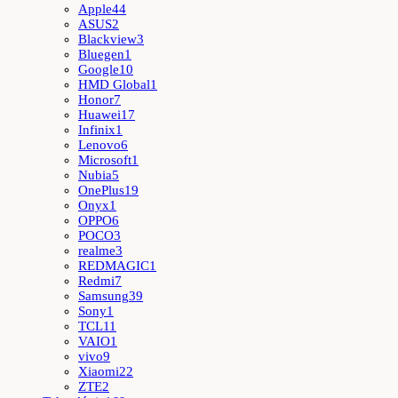
Apple
44
ASUS
2
Blackview
3
Bluegen
1
Google
10
HMD Global
1
Honor
7
Huawei
17
Infinix
1
Lenovo
6
Microsoft
1
Nubia
5
OnePlus
19
Onyx
1
OPPO
6
POCO
3
realme
3
REDMAGIC
1
Redmi
7
Samsung
39
Sony
1
TCL
11
VAIO
1
vivo
9
Xiaomi
22
ZTE
2