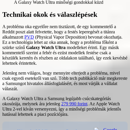
A Galaxy Watch Ultra minőségi gondokkal küzd
Technikai okok és válaszlépések
A probléma oka egyelőre nem tisztázott, de egy kommentelő a
Reddit poszt alatt felvetette, hogy a festés leperegését a titánra
alkalmazott
PVD
(Physical Vapor Deposition) bevonat okozhatja.
Ez a technológia lehet az oka annak, hogy a probléma főként a
szürke színű
Galaxy Watch Ultra
modelleket érinti. Egy másik
kommentelő szerint a fehér és ezüst modellek festése csak a
készülék keretén és részben az oldalakon található, így ezek kevésbé
lehetnek érintettek.
Jelenleg nem világos, hogy mennyire elterjedt a probléma, mivel
csak egyedi esetekről van szó. Több tech publikáció már megkereste
a Samsungot hivatalos állásfoglalásért, és most várják a vállalat
válaszát.
A Galaxy Watch Ultra a Samsung legújabb csúcskategóriás
okosórája, melynek ára jelenleg
279 990 forint
. Az Apple Watch
Ultra 2-vel kíván versenyezni, így a minőségi problémák jelentős
hatással lehetnek a piaci pozíciójára.