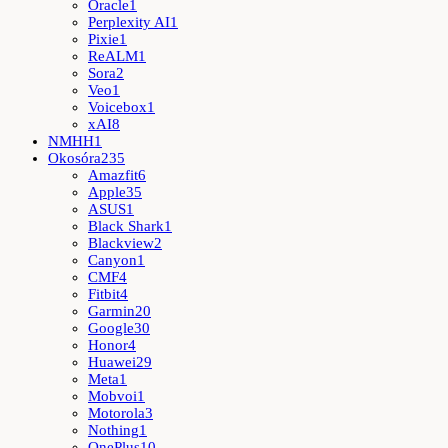
Oracle
1
Perplexity AI
1
Pixie
1
ReALM
1
Sora
2
Veo
1
Voicebox
1
xAI
8
NMHH
1
Okosóra
235
Amazfit
6
Apple
35
ASUS
1
Black Shark
1
Blackview
2
Canyon
1
CMF
4
Fitbit
4
Garmin
20
Google
30
Honor
4
Huawei
29
Meta
1
Mobvoi
1
Motorola
3
Nothing
1
OnePlus
10