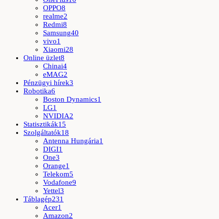
OPPO
8
realme
2
Redmi
8
Samsung
40
vivo
1
Xiaomi
28
Online üzlet
8
Chinai
4
eMAG
2
Pénzügyi hírek
3
Robotika
6
Boston Dynamics
1
LG
1
NVIDIA
2
Statisztikák
15
Szolgáltatók
18
Antenna Hungária
1
DIGI
1
One
3
Orange
1
Telekom
5
Vodafone
9
Yettel
3
Táblagép
231
Acer
1
Amazon
2