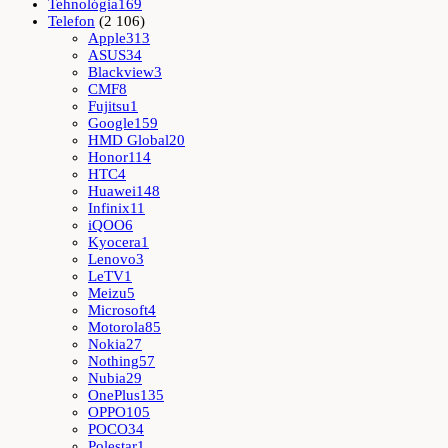
Tehnológia
169
Telefon
(2 106)
Apple
313
ASUS
34
Blackview
3
CMF
8
Fujitsu
1
Google
159
HMD Global
20
Honor
114
HTC
4
Huawei
148
Infinix
11
iQOO
6
Kyocera
1
Lenovo
3
LeTV
1
Meizu
5
Microsoft
4
Motorola
85
Nokia
27
Nothing
57
Nubia
29
OnePlus
135
OPPO
105
POCO
34
Polestar
1