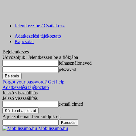
Jelentkezz be / Csatlakozz
Adatkezelési tájékoztató
Kapcsolat
Bejelentkezés
Üdvözöljük! Jelentkezzen be a fiókjába
felhasználóneved
jelszavad
Forgot your password? Get help
Adatkezelési tájékoztató
Jelszó visszaállítás
Jelszó visszaállítás
e-mail címed
A jelszót email-ben küldjük el.
Mobilissimo.hu