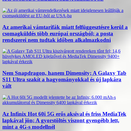
Az amerikai vámtarifák miatt felfüggesztésre kerül a
csomagküldés több európai országból; a posta
rendszerei nem tudtak időben alkalmazkodni
Nem Snapdragon, hanem Dimensity; A Galaxy Tab
S11 Ultra szakít a hagyományokkal és új lapkára
vált
Az Infinix Hot 60i 5G erős aksival és friss MediaTek
lapkával jön; A gyorstöltés viszont gyengébb lett,
mint a 4G-s modellnél