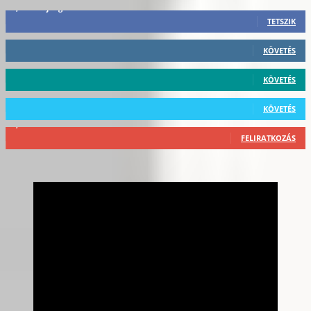
3,452
Rajongók
TETSZIK
412
Követő
KÖVETÉS
59
Követő
KÖVETÉS
101
Követő
KÖVETÉS
2,589
Feliratkozó
FELIRATKOZÁS