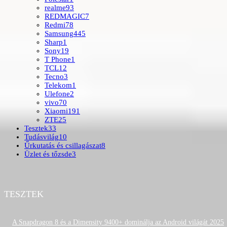
realme
93
REDMAGIC
7
Redmi
78
Samsung
445
Sharp
1
Sony
19
T Phone
1
TCL
12
Tecno
3
Telekom
1
Ulefone
2
vivo
70
Xiaomi
191
ZTE
25
Tesztek
33
Tudásvilág
10
Űrkutatás és csillagászat
8
Üzlet és tőzsde
3
TESZTEK
A Snapdragon 8 és a Dimensity 9400+ dominálja az Android világát 2025