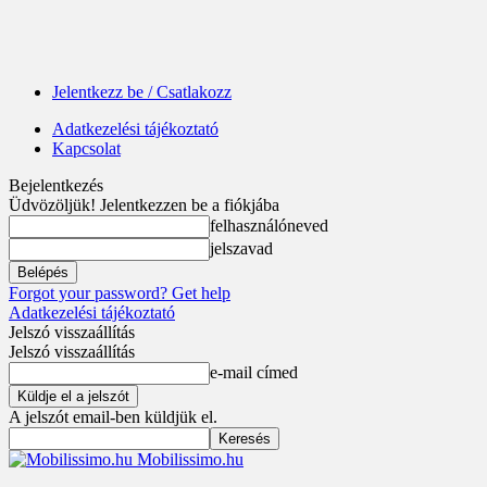
Jelentkezz be / Csatlakozz
Adatkezelési tájékoztató
Kapcsolat
Bejelentkezés
Üdvözöljük! Jelentkezzen be a fiókjába
felhasználóneved
jelszavad
Forgot your password? Get help
Adatkezelési tájékoztató
Jelszó visszaállítás
Jelszó visszaállítás
e-mail címed
A jelszót email-ben küldjük el.
Mobilissimo.hu