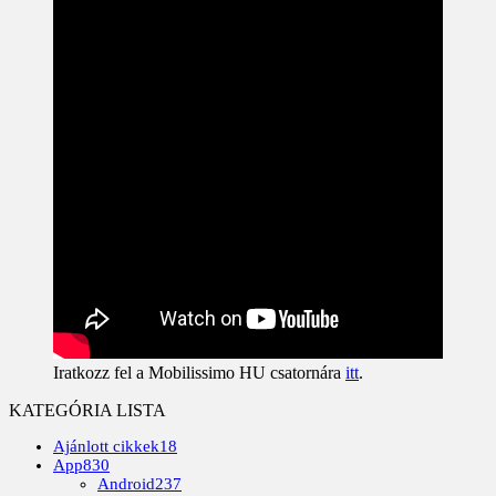
Iratkozz fel a Mobilissimo HU csatornára
itt
.
KATEGÓRIA LISTA
Ajánlott cikkek
18
App
830
Android
237