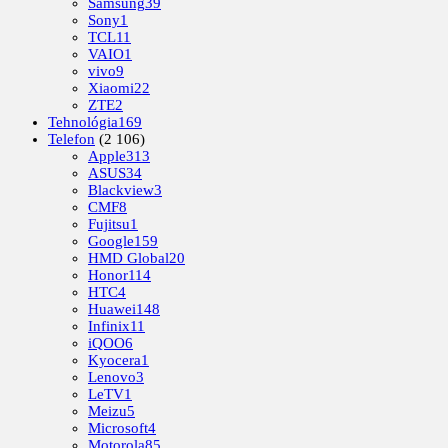
Samsung
39
Sony
1
TCL
11
VAIO
1
vivo
9
Xiaomi
22
ZTE
2
Tehnológia
169
Telefon
(2 106)
Apple
313
ASUS
34
Blackview
3
CMF
8
Fujitsu
1
Google
159
HMD Global
20
Honor
114
HTC
4
Huawei
148
Infinix
11
iQOO
6
Kyocera
1
Lenovo
3
LeTV
1
Meizu
5
Microsoft
4
Motorola
85