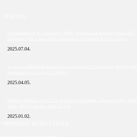
TESZTEK
A Snapdragon 8 és a Dimensity 9400+ dominálja az Android világát 2025
júniusában; íme a legerősebb telefonok és táblagépek AnTuTu szerint
2025.07.04.
A vivo és a MediaTek dominálta a márciusi AnTuTu toplistát; közel 3 mill
pontszámot ért el a vivo X200 Pro
2025.04.05.
Meglepő fordulat az AnTuTu decemberi toplistáján: a Xiaomi eltűnt, a Re
Magic 10 Pro+ az élen zárja 2024-et
2025.01.02.
NÉPSZERŰ BEJEGYZÉSEK