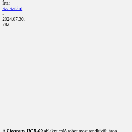
Írta:
Sz. Szilárd
-
2024.07.30.
782
A
Liectroux HCR-09
ablakpucoló robot most rendkívüli áron,