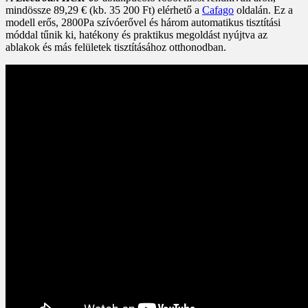
mindössze 89,29 € (kb. 35 200 Ft) elérhető a
Cafago
oldalán. Ez a
modell erős, 2800Pa szívóerővel és három automatikus tisztítási
móddal tűnik ki, hatékony és praktikus megoldást nyújtva az
ablakok és más felületek tisztításához otthonodban.