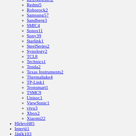
Redmi
5
Roborock
2
Samsung
57
Sandberg
3
SMIC
4
Sonos
11
Sony
39
Starlink
1
SteelSeries
2
Synology
2
TCL
8
Technics
1
Tenda
2
Texas Instruments
2
Thermaltake
4
TP-Link
1
Tronsmart
1
TSMC
9
Unisoc
1
ViewSonic
1
vivo
3
Xbox
2
Xiaomi
22
Hírlevél
85
Interjú
1
Játék
103