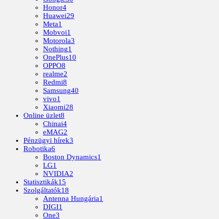
Honor
4
Huawei
29
Meta
1
Mobvoi
1
Motorola
3
Nothing
1
OnePlus
10
OPPO
8
realme
2
Redmi
8
Samsung
40
vivo
1
Xiaomi
28
Online üzlet
8
Chinai
4
eMAG
2
Pénzügyi hírek
3
Robotika
6
Boston Dynamics
1
LG
1
NVIDIA
2
Statisztikák
15
Szolgáltatók
18
Antenna Hungária
1
DIGI
1
One
3