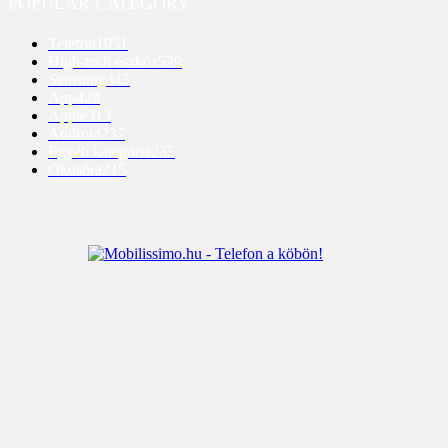
POPULAR CATEGORY
Telefon
1951
High-tech eszköz
529
Samsung
445
App
428
Apple
313
Android
237
Egyéb kategória
235
Okosóra
215