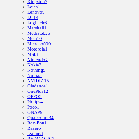
Kingston
7
Leica
1
Lenovo
9
LG
14
Logitech
6
Marshall
1
Mediatek
25
Meta
10
Microsoft
30
Motorola
1
MSI
3
Nintendo
7
Nokia
3
Nothing
5
Nubia
3
NVIDIA
15
Oladance
1
OnePlus
12
OPPO
3
Philips
4
Poco
1
QNAP
9
Qualcomm
34
Ray-Ban
1
Razer
6
realme
3
REDMAGIC
2