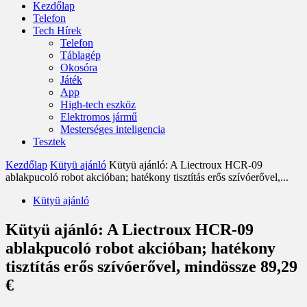
Kezdőlap
Telefon
Tech Hírek
Telefon
Táblagép
Okosóra
Játék
App
High-tech eszköz
Elektromos jármű
Mesterséges inteligencia
Tesztek
Kezdőlap
Kütyü ajánló
Kütyü ajánló: A Liectroux HCR-09
ablakpucoló robot akcióban; hatékony tisztítás erős szívóerővel,...
Kütyü ajánló
Kütyü ajánló: A Liectroux HCR-09
ablakpucoló robot akcióban; hatékony
tisztítás erős szívóerővel, mindössze 89,29
€