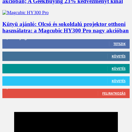
akcióban; A GeekBuying 23% kedvezményt kínál
Kütyü ajánló: Olcsó és sokoldalú projektor otthoni
használatra: a Magcubic HY300 Pro nagy akcióban
3,452
Rajongók
TETSZIK
412
Követő
KÖVETÉS
59
Követő
KÖVETÉS
101
Követő
KÖVETÉS
2,589
Feliratkozó
FELIRATKOZÁS