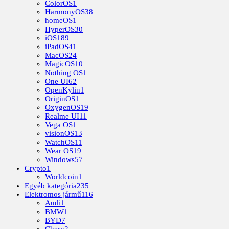
ColorOS
1
HarmonyOS
38
homeOS
1
HyperOS
30
iOS
189
iPadOS
41
MacOS
24
MagicOS
10
Nothing OS
1
One UI
62
OpenKylin
1
OriginOS
1
OxygenOS
19
Realme UI
11
Vega OS
1
visionOS
13
WatchOS
11
Wear OS
19
Windows
57
Crypto
1
Worldcoin
1
Egyéb kategória
235
Elektromos jármű
116
Audi
1
BMW
1
BYD
7