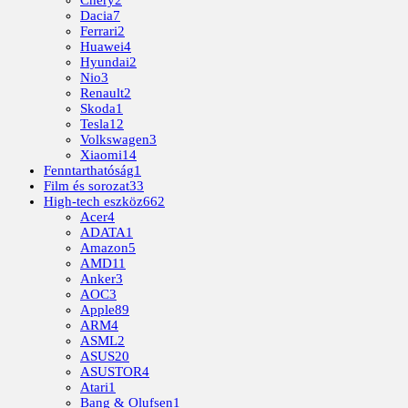
Chery
2
Dacia
7
Ferrari
2
Huawei
4
Hyundai
2
Nio
3
Renault
2
Skoda
1
Tesla
12
Volkswagen
3
Xiaomi
14
Fenntarthatóság
1
Film és sorozat
33
High-tech eszköz
662
Acer
4
ADATA
1
Amazon
5
AMD
11
Anker
3
AOC
3
Apple
89
ARM
4
ASML
2
ASUS
20
ASUSTOR
4
Atari
1
Bang & Olufsen
1