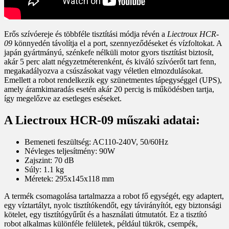
Erős szívóereje és többféle tisztítási módja révén a
Liectroux HCR-
09
könnyedén távolítja el a port, szennyeződéseket és vízfoltokat. A
japán gyártmányú, szénkefe nélküli motor gyors tisztítást biztosít,
akár 5 perc alatt négyzetméterenként, és kiváló szívóerőt tart fenn,
megakadályozva a csúszásokat vagy véletlen elmozdulásokat.
Emellett a robot rendelkezik egy szünetmentes tápegységgel (UPS),
amely áramkimaradás esetén akár 20 percig is működésben tartja,
így megelőzve az esetleges eséseket.
A Liectroux HCR-09 műszaki adatai:
Bemeneti feszültség: AC110-240V, 50/60Hz
Névleges teljesítmény: 90W
Zajszint: 70 dB
Súly: 1.1 kg
Méretek: 295x145x118 mm
A termék csomagolása tartalmazza a robot fő egységét, egy adaptert,
egy víztartályt, nyolc tisztítókendőt, egy távirányítót, egy biztonsági
kötelet, egy tisztítógyűrűt és a használati útmutatót. Ez a tisztító
robot alkalmas különféle felületek, például tükrök, csempék,