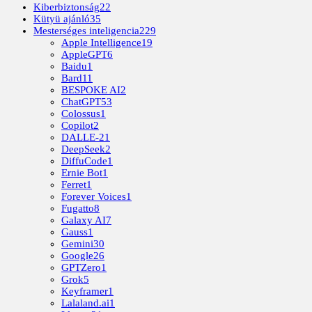
Kiberbiztonság
22
Kütyü ajánló
35
Mesterséges inteligencia
229
Apple Intelligence
19
AppleGPT
6
Baidu
1
Bard
11
BESPOKE AI
2
ChatGPT
53
Colossus
1
Copilot
2
DALLE-2
1
DeepSeek
2
DiffuCode
1
Ernie Bot
1
Ferret
1
Forever Voices
1
Fugatto
8
Galaxy AI
7
Gauss
1
Gemini
30
Google
26
GPTZero
1
Grok
5
Keyframer
1
Lalaland.ai
1