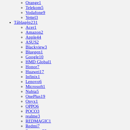
Orange
1
Telekom
5
Vodafone
9
Yettel
3
Táblagép
231
Acer
1
Amazon
2
Apple
44
ASUS
2
Blackview
3
Bluegen
1
Google
10
HMD Global
1
Honor
7
Huawei
17
Infinix
1
Lenovo
6
Microsoft
1
Nubia
5
OnePlus
19
Onyx
1
OPPO
6
POCO
3
realme
3
REDMAGIC
1
Redmi
7