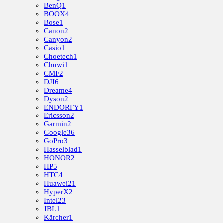
BenQ
1
BOOX
4
Bose
1
Canon
2
Canyon
2
Casio
1
Choetech
1
Chuwi
1
CMF
2
DJI
6
Dreame
4
Dyson
2
ENDORFY
1
Ericsson
2
Garmin
2
Google
36
GoPro
3
Hasselblad
1
HONOR
2
HP
5
HTC
4
Huawei
21
HyperX
2
Intel
23
JBL
1
Kärcher
1