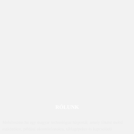
RÓLUNK
Mobilissimo.hu egy magyar technológiai hírportál, amely főként mobil
eszközökre, például okostelefonokra, táblagépekre és kapcsolódó