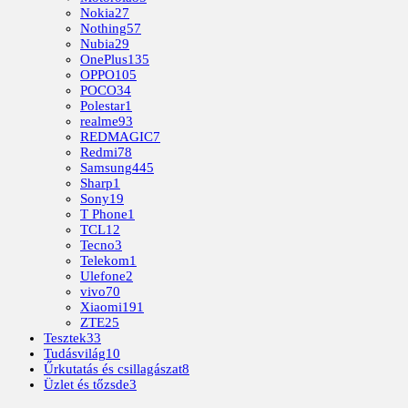
Nokia
27
Nothing
57
Nubia
29
OnePlus
135
OPPO
105
POCO
34
Polestar
1
realme
93
REDMAGIC
7
Redmi
78
Samsung
445
Sharp
1
Sony
19
T Phone
1
TCL
12
Tecno
3
Telekom
1
Ulefone
2
vivo
70
Xiaomi
191
ZTE
25
Tesztek
33
Tudásvilág
10
Űrkutatás és csillagászat
8
Üzlet és tőzsde
3