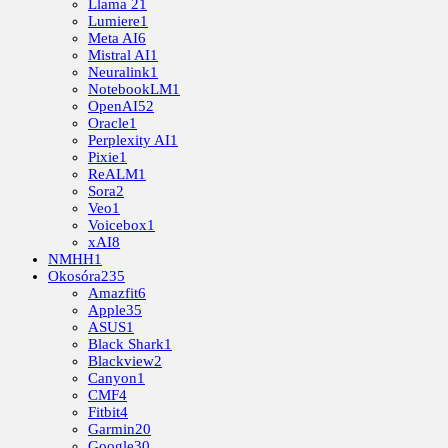
Llama 2
1
Lumiere
1
Meta AI
6
Mistral AI
1
Neuralink
1
NotebookLM
1
OpenAI
52
Oracle
1
Perplexity AI
1
Pixie
1
ReALM
1
Sora
2
Veo
1
Voicebox
1
xAI
8
NMHH
1
Okosóra
235
Amazfit
6
Apple
35
ASUS
1
Black Shark
1
Blackview
2
Canyon
1
CMF
4
Fitbit
4
Garmin
20
Google
30