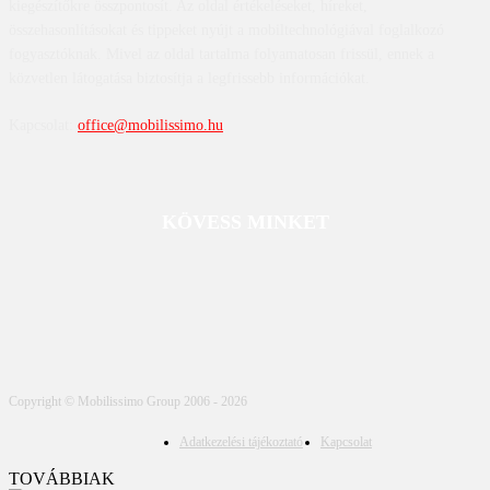
kiegészítőkre összpontosít. Az oldal értékeléseket, híreket,
összehasonlításokat és tippeket nyújt a mobiltechnológiával foglalkozó
fogyasztóknak. Mivel az oldal tartalma folyamatosan frissül, ennek a
közvetlen látogatása biztosítja a legfrissebb információkat.
Kapcsolat:
office@mobilissimo.hu
KÖVESS MINKET
Copyright © Mobilissimo Group 2006 - 2026
Adatkezelési tájékoztató
Kapcsolat
TOVÁBBIAK