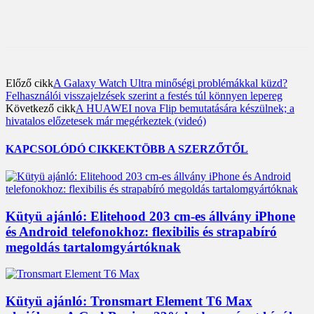
Előző cikk
A Galaxy Watch Ultra minőségi problémákkal küzd?
Felhasználói visszajelzések szerint a festés túl könnyen lepereg
Következő cikk
A HUAWEI nova Flip bemutatására készülnek; a
hivatalos előzetesek már megérkeztek (videó)
KAPCSOLÓDÓ CIKKEK
TÖBB A SZERZŐTŐL
Kütyü ajánló: Elitehood 203 cm-es állvány iPhone
és Android telefonokhoz: flexibilis és strapabíró
megoldás tartalomgyártóknak
Kütyü ajánló: Tronsmart Element T6 Max