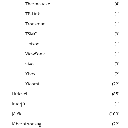
Thermaltake
4
TP-Link
1
Tronsmart
1
TSMC
9
Unisoc
1
ViewSonic
1
vivo
3
Xbox
2
Xiaomi
22
Hírlevél
85
Interjú
1
Játék
103
Kiberbiztonság
22