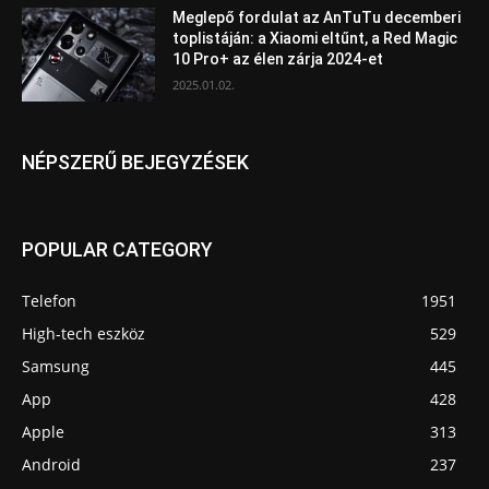
Meglepő fordulat az AnTuTu decemberi
toplistáján: a Xiaomi eltűnt, a Red Magic
10 Pro+ az élen zárja 2024-et
2025.01.02.
NÉPSZERŰ BEJEGYZÉSEK
POPULAR CATEGORY
Telefon
1951
High-tech eszköz
529
Samsung
445
App
428
Apple
313
Android
237