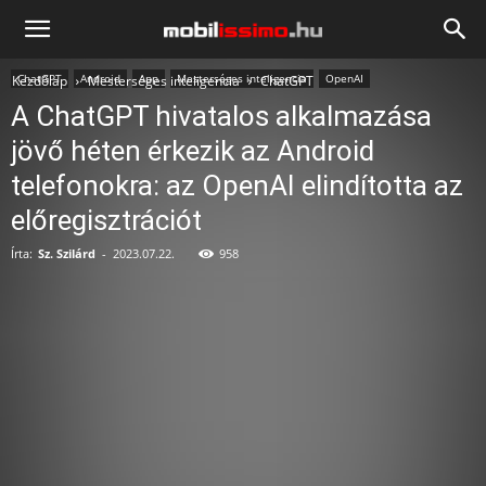
Mobilissimo.hu
ChatGPT
Android
App
Mesterséges inteligencia
OpenAI
Kezdőlap
Mesterséges inteligencia
ChatGPT
A ChatGPT hivatalos alkalmazása
jövő héten érkezik az Android
telefonokra: az OpenAI elindította az
előregisztrációt
Írta:
Sz. Szilárd
-
2023.07.22.
958