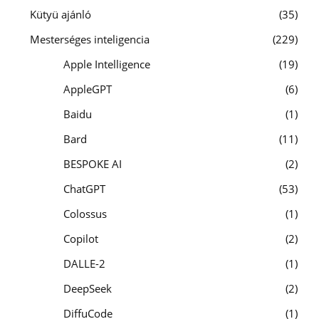
Kütyü ajánló
35
Mesterséges inteligencia
229
Apple Intelligence
19
AppleGPT
6
Baidu
1
Bard
11
BESPOKE AI
2
ChatGPT
53
Colossus
1
Copilot
2
DALLE-2
1
DeepSeek
2
DiffuCode
1