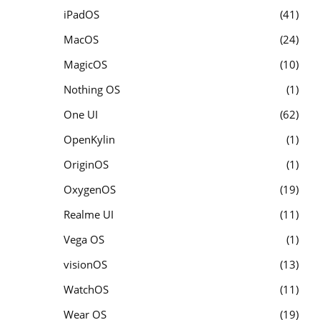
iPadOS
41
MacOS
24
MagicOS
10
Nothing OS
1
One UI
62
OpenKylin
1
OriginOS
1
OxygenOS
19
Realme UI
11
Vega OS
1
visionOS
13
WatchOS
11
Wear OS
19