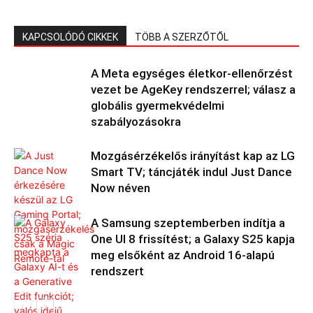
KAPCSOLÓDÓ CIKKEK
TÖBB A SZERZŐTŐL
A Meta egységes életkor-ellenőrzést
vezet be AgeKey rendszerrel; válasz a
globális gyermekvédelmi
szabályozásokra
Mozgásérzékelős irányítást kap az LG
Smart TV; táncjáték indul Just Dance
Now néven
A Samsung szeptemberben indítja a
One UI 8 frissítést; a Galaxy S25 kapja
meg elsőként az Android 16-alapú
rendszert