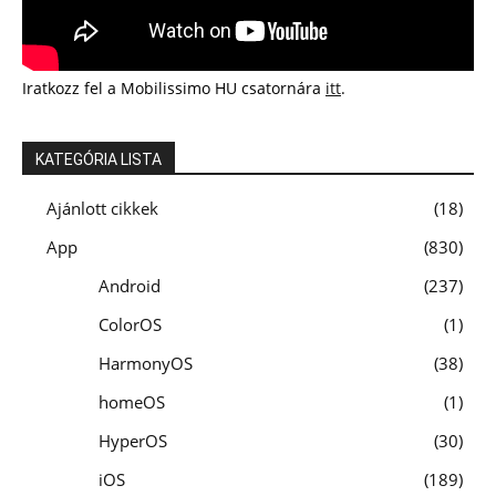
Iratkozz fel a Mobilissimo HU csatornára
itt
.
KATEGÓRIA LISTA
Ajánlott cikkek
18
App
830
Android
237
ColorOS
1
HarmonyOS
38
homeOS
1
HyperOS
30
iOS
189