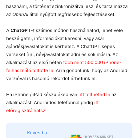
használni, a történet szinkronizálva lesz, és tartalmazza
az
OpenAI
által nyújtott legfrissebb fejlesztéseket.
A
ChatGPT
-t számos módon használhatod, lehet vele
beszélgetni, információkat keresni, vagy akár
ajándékjavaslatokat is kérhetsz. A ChatGPT képes
verseket írni, névjavaslatokat adni és sok másra. Az
alkalmazást az első héten
több mint 500.000 iPhone-
felhasználó töltötte le
. Arra gondolunk, hogy az Android
verzióval is hasonló rekordot érhetünk el.
Ha iPhone / iPad készüléked van,
itt töltheted le
az
alkalmazást, Androidos telefonnal pedig
itt
előregisztrálhatsz
!
Kövesd a