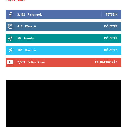
3,452
Rajongók
TETSZIK
412
Követő
KÖVETÉS
59
Követő
KÖVETÉS
101
Követő
KÖVETÉS
2,589
Feliratkozó
FELIRATKOZÁS