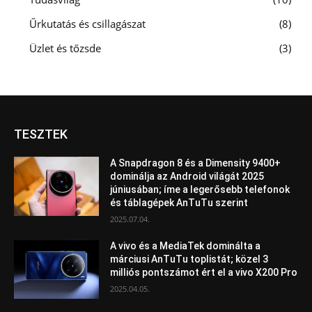
Űrkutatás és csillagászat
8
Üzlet és tőzsde
3
TESZTEK
A Snapdragon 8 és a Dimensity 9400+
dominálja az Android világát 2025
júniusában; íme a legerősebb telefonok
és táblagépek AnTuTu szerint
2025.07.04.
A vivo és a MediaTek dominálta a
márciusi AnTuTu toplistát; közel 3
milliós pontszámot ért el a vivo X200 Pro
2025.04.05.