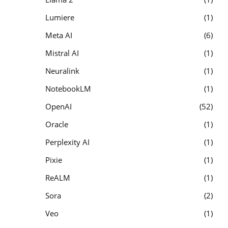
Lumiere
1
Meta AI
6
Mistral AI
1
Neuralink
1
NotebookLM
1
OpenAI
52
Oracle
1
Perplexity AI
1
Pixie
1
ReALM
1
Sora
2
Veo
1