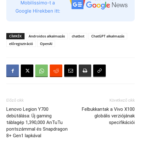
Mobilissimo-t a
Google Hírekben itt:
CÍMKÉK
Androidos alkalmazás
chatbot
ChatGPT alkalmazás
előregisztráció
OpenAI
Előző cikk
Következő cikk
Lenovo Legion Y700
Felbukkantak a Vivo X100
debütálása: Új gaming
globális verziójának
táblagép 1,390,000 AnTuTu
specifikációi
pontszámmal és Snapdragon
8+ Gen1 lapkával