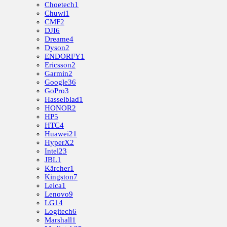
Choetech
1
Chuwi
1
CMF
2
DJI
6
Dreame
4
Dyson
2
ENDORFY
1
Ericsson
2
Garmin
2
Google
36
GoPro
3
Hasselblad
1
HONOR
2
HP
5
HTC
4
Huawei
21
HyperX
2
Intel
23
JBL
1
Kärcher
1
Kingston
7
Leica
1
Lenovo
9
LG
14
Logitech
6
Marshall
1