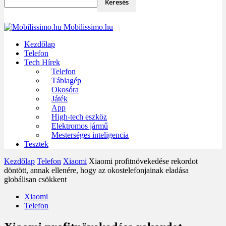
Mobilissimo.hu
Kezdőlap
Telefon
Tech Hírek
Telefon
Táblagép
Okosóra
Játék
App
High-tech eszköz
Elektromos jármű
Mesterséges inteligencia
Tesztek
Kezdőlap
Telefon
Xiaomi
Xiaomi profitnövekedése rekordot
döntött, annak ellenére, hogy az okostelefonjainak eladása
globálisan csökkent
Xiaomi
Telefon