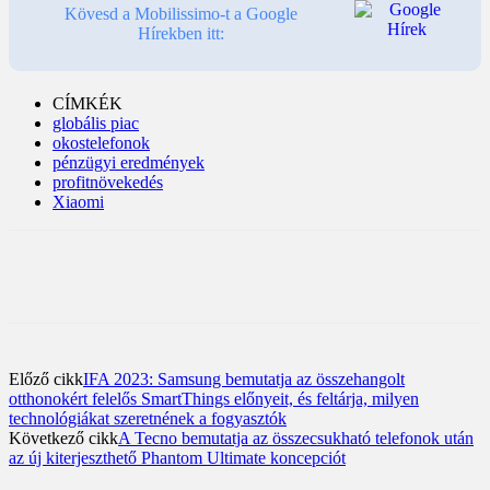
Kövesd a Mobilissimo-t a Google
Hírekben itt:
CÍMKÉK
globális piac
okostelefonok
pénzügyi eredmények
profitnövekedés
Xiaomi
Előző cikk
IFA 2023: Samsung bemutatja az összehangolt
otthonokért felelős SmartThings előnyeit, és feltárja, milyen
technológiákat szeretnének a fogyasztók
Következő cikk
A Tecno bemutatja az összecsukható telefonok után
az új kiterjeszthető Phantom Ultimate koncepciót