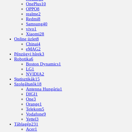
OnePlus
10
OPPO
8
realme
2
Redmi
8
Samsung
40
vivo
1
Xiaomi
28
Online üzlet
8
Chinai
4
eMAG
2
Pénzügyi hírek
3
Robotika
6
Boston Dynamics
1
LG
1
NVIDIA
2
Statisztikák
15
Szolgáltatók
18
Antenna Hungária
1
DIGI
1
One
3
Orange
1
Telekom
5
Vodafone
9
Yettel
3
Táblagép
231
Acer
1