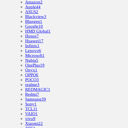
Amazon
2
Apple
44
ASUS
2
Blackview
3
Bluegen
1
Google
10
HMD Global
1
Honor
7
Huawei
17
Infinix
1
Lenovo
6
Microsoft
1
Nubia
5
OnePlus
19
Onyx
1
OPPO
6
POCO
3
realme
3
REDMAGIC
1
Redmi
7
Samsung
39
Sony
1
TCL
11
VAIO
1
vivo
9
Xiaomi
22