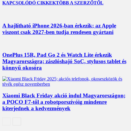
KAPCSOLÓDÓ CIKKEK
TÖBB A SZERZŐTŐL
A hajlítható iPhone 2026-ban érkezik; az Apple
viszont csak 2027-ben tudja rendesen gyártani
OnePlus 15R, Pad Go 2 és Watch Lite érkezik
Magyarországra; zászlóshajó SoC, stylusos tablet és
könnyű okosóra
Xiaomi Black Friday akció indul Magyarországon;
a POCO F7-től a robotporszívóig mindenre
kiterjednek a kedvezmények