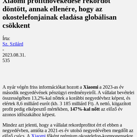
Xiaomi profitnövekedése rekordot
döntött, annak ellenére, hogy az
okostelefonjainak eladása globálisan
csökkent
Írta:
Sz. Szilárd
-
2023.08.31.
535
A nyár végén friss információkat hozott a
Xiaomi
a 2023-as év
második negyedévének pénzügyi eredményeiről. A vállalat bevételei
összességében 13,2%-kal nőttek a korábbi negyedévhez képest, és
elértek 8,6 milliárd eurót (kb. 3 185 milliárd Ft). A nettó, kiigazított
profit pedig elképesztő mértékben,
147%-kal nőtt
az előző év
azonos időszakához képest.
Mindez azt jelenti, hogy a vállalat rekordprofitot ért el ebben a
negyedévben, amióta a 2021-es év utolsó negyedévében megdőlt az
előző csúcs. A
Xiaomi
főként prémium okostelefon-komponensekre