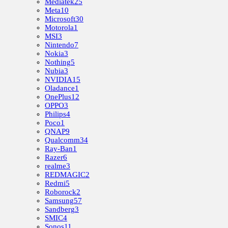
Mediatek
25
Meta
10
Microsoft
30
Motorola
1
MSI
3
Nintendo
7
Nokia
3
Nothing
5
Nubia
3
NVIDIA
15
Oladance
1
OnePlus
12
OPPO
3
Philips
4
Poco
1
QNAP
9
Qualcomm
34
Ray-Ban
1
Razer
6
realme
3
REDMAGIC
2
Redmi
5
Roborock
2
Samsung
57
Sandberg
3
SMIC
4
Sonos
11