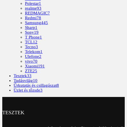
Polestar
1
realme
93
REDMAGIC
7
Redmi
78
Samsung
445
Sharp
1
Sony
19
T Phone
1
TCL
12
Tecno
3
Telekom
1
Ulefone
2
vivo
70
Xiaomi
191
ZTE
25
Tesztek
33
Tudásvilág
10
Űrkutatás és csillagászat
8
Üzlet és tőzsde
3
TESZTEK