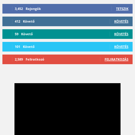
3,452
Rajongók
TETSZIK
412
Követő
KÖVETÉS
59
Követő
KÖVETÉS
101
Követő
KÖVETÉS
2,589
Feliratkozó
FELIRATKOZÁS