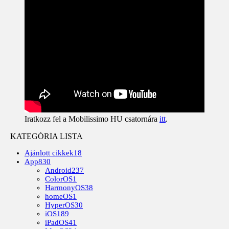
Iratkozz fel a Mobilissimo HU csatornára
itt
.
KATEGÓRIA LISTA
Ajánlott cikkek
18
App
830
Android
237
ColorOS
1
HarmonyOS
38
homeOS
1
HyperOS
30
iOS
189
iPadOS
41