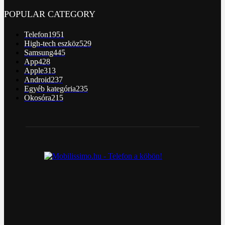
POPULAR CATEGORY
Telefon
1951
High-tech eszköz
529
Samsung
445
App
428
Apple
313
Android
237
Egyéb kategória
235
Okosóra
215