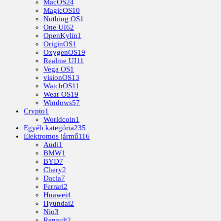
MacOS
24
MagicOS
10
Nothing OS
1
One UI
62
OpenKylin
1
OriginOS
1
OxygenOS
19
Realme UI
11
Vega OS
1
visionOS
13
WatchOS
11
Wear OS
19
Windows
57
Crypto
1
Worldcoin
1
Egyéb kategória
235
Elektromos jármű
116
Audi
1
BMW
1
BYD
7
Chery
2
Dacia
7
Ferrari
2
Huawei
4
Hyundai
2
Nio
3
Renault
2