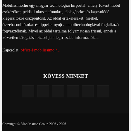
Mobilissimo.hu egy magyar technológiai hírportál, amely főként mobil
eszközökre, például okostelefonokra, táblagépekre és kapcsolódó
kiegészítőkre összpontosít. Az oldal értékeléseket, híreket,
összehasonlításokat és tippeket nyújt a mobiltechnológiával foglalkozó
fogyasztóknak. Mivel az oldal tartalma folyamatosan frissül, ennek a
közvetlen látogatása biztosítja a legfrissebb információkat.
Kapcsolat:
office@mobilissimo.hu
KÖVESS MINKET
Copyright © Mobilissimo Group 2006 - 2026