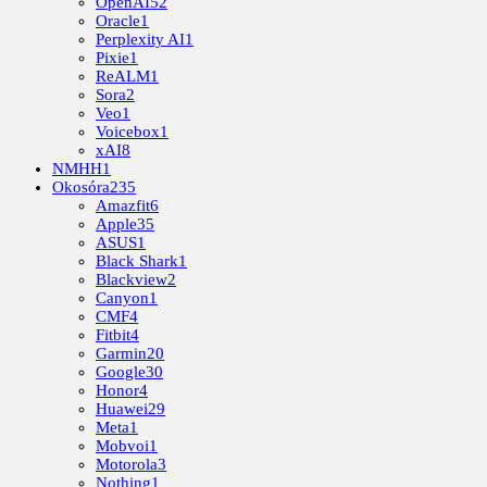
OpenAI
52
Oracle
1
Perplexity AI
1
Pixie
1
ReALM
1
Sora
2
Veo
1
Voicebox
1
xAI
8
NMHH
1
Okosóra
235
Amazfit
6
Apple
35
ASUS
1
Black Shark
1
Blackview
2
Canyon
1
CMF
4
Fitbit
4
Garmin
20
Google
30
Honor
4
Huawei
29
Meta
1
Mobvoi
1
Motorola
3
Nothing
1