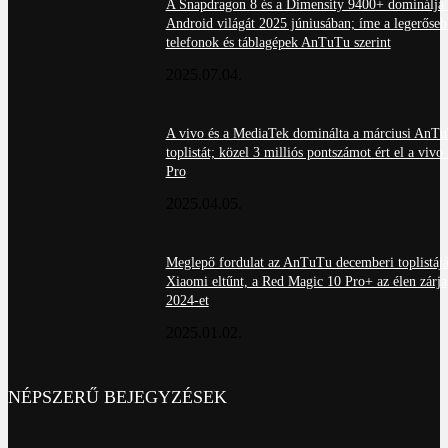
A Snapdragon 8 és a Dimensity 9400+ dominálja 
Android világát 2025 júniusában; íme a legerőseb
telefonok és táblagépek AnTuTu szerint
2025.07.04.
A vivo és a MediaTek dominálta a márciusi AnT
toplistát; közel 3 milliós pontszámot ért el a viv
Pro
2025.04.05.
Meglepő fordulat az AnTuTu decemberi toplistájá
Xiaomi eltűnt, a Red Magic 10 Pro+ az élen zárja
2024-et
2025.01.02.
NÉPSZERŰ BEJEGYZÉSEK