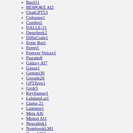
Bard
11
BESPOKE AI
2
ChatGPT
53
Colossus
1
Copilot
2
DALLE-2
1
DeepSeek
2
DiffuCode
1
Ernie Bot
1
Ferret
1
Forever Voices
1
Fugatto
8
Galaxy AI
7
Gauss
1
Gemini
30
Google
26
GPTZero
1
Grok
5
Keyframer
1
Lalaland.ai
1
Llama 2
1
Lumiere
1
Meta AI
6
Mistral AI
1
Neuralink
1
NotebookLM
1