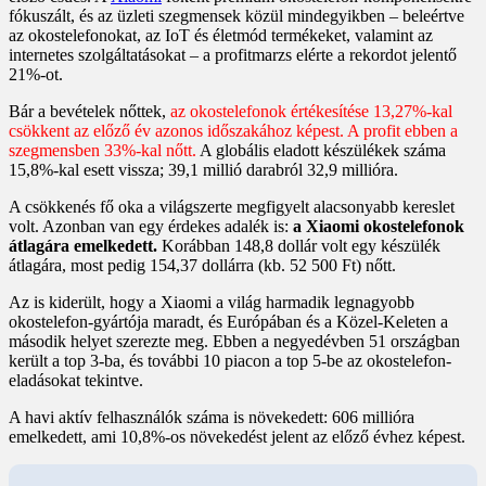
fókuszált, és az üzleti szegmensek közül mindegyikben – beleértve
az okostelefonokat, az IoT és életmód termékeket, valamint az
internetes szolgáltatásokat – a profitmarzs elérte a rekordot jelentő
21%-ot.
Bár a bevételek nőttek,
az okostelefonok értékesítése 13,27%-kal
csökkent az előző év azonos időszakához képest. A profit ebben a
szegmensben 33%-kal nőtt.
A globális eladott készülékek száma
15,8%-kal esett vissza; 39,1 millió darabról 32,9 millióra.
A csökkenés fő oka a világszerte megfigyelt alacsonyabb kereslet
volt. Azonban van egy érdekes adalék is:
a Xiaomi okostelefonok
átlagára emelkedett.
Korábban 148,8 dollár volt egy készülék
átlagára, most pedig 154,37 dollárra (kb. 52 500 Ft) nőtt.
Az is kiderült, hogy a Xiaomi a világ harmadik legnagyobb
okostelefon-gyártója maradt, és Európában és a Közel-Keleten a
második helyet szerezte meg. Ebben a negyedévben 51 országban
került a top 3-ba, és további 10 piacon a top 5-be az okostelefon-
eladásokat tekintve.
A havi aktív felhasználók száma is növekedett: 606 millióra
emelkedett, ami 10,8%-os növekedést jelent az előző évhez képest.