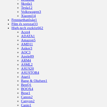
Skoda
1
Tesla
12
Volkswagen
3
Xiaomi
14
Fenntarthatóság
1
Film és sorozat
33
High-tech eszköz
662
Acer
4
ADATA
1
Amazon
5
AMD
11
Anker
3
AOC
3
Apple
89
ARM
4
ASML
2
ASUS
20
ASUSTOR
4
Atari
1
Bang & Olufsen
1
BenQ
1
BOOX
4
Bose
1
Canon
2
Canyon
2
Casio
1