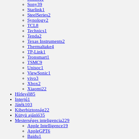
Sony
39
Starlink
1
SteelSeries
2
Synology
2
TCL
8
Technics
1
Tenda
2
Texas Instruments
2
Thermaltake
4
TP-Link
1
Tronsmart
1
TSMC
9
Unisoc
1
ViewSonic
1
vivo
3
Xbox
2
Xiaomi
22
Hírlevél
85
Interjú
1
Játék
103
Kiberbiztonság
22
Kütyü ajánló
35
Mesterséges inteligencia
229
Apple Intelligence
19
AppleGPT
6
Baidu
1