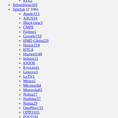
ZTE
2
Tehnológia
169
Telefon
(2 106)
Apple
313
ASUS
34
Blackview
3
CMF
8
Fujitsu
1
Google
159
HMD Global
20
Honor
114
HTC
4
Huawei
148
Infinix
11
iQOO
6
Kyocera
1
Lenovo
3
LeTV
1
Meizu
5
Microsoft
4
Motorola
85
Nokia
27
Nothing
57
Nubia
29
OnePlus
135
OPPO
105
POCO
34