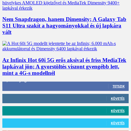
Nem Snapdragon, hanem Dimensity; A Galaxy Tab
S11 Ultra szakít a hagyományokkal és új lapkára
vált
Az Infinix Hot 60i 5G erős aksival és friss MediaTek
lapkával jön; A gyorstöltés viszont gyengébb lett,
mint a 4G-s modellnél
3,452
Rajongók
TETSZIK
412
Követő
KÖVETÉS
59
Követő
KÖVETÉS
101
Követő
KÖVETÉS
2,589
Feliratkozó