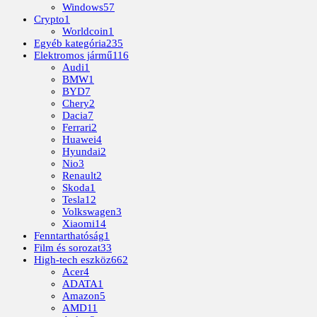
Windows
57
Crypto
1
Worldcoin
1
Egyéb kategória
235
Elektromos jármű
116
Audi
1
BMW
1
BYD
7
Chery
2
Dacia
7
Ferrari
2
Huawei
4
Hyundai
2
Nio
3
Renault
2
Skoda
1
Tesla
12
Volkswagen
3
Xiaomi
14
Fenntarthatóság
1
Film és sorozat
33
High-tech eszköz
662
Acer
4
ADATA
1
Amazon
5
AMD
11