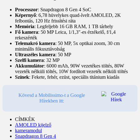
Processzor
: Snapdragon 8 Gen 4 SoC
Képernyő
: 6,78 hüvelykes quad-ívelt AMOLED, 2K
felbontás, 120 Hz frissítési ráta
Memória
: Legfeljebb 16 GB RAM, 1 TB tárhely
Fő kamera
: 50 MP Leica, 1/1,3″-es érzékelő, f/1,4
rekeszérték
Telemakró kamera
: 50 MP, 5x optikai zoom, 30 cm
minimális fókusztávolság
Ultraszéles kamera
: 50 MP
Szelfi kamera
: 32 MP
Akkumulátor
: 6000 mAh, 90W vezetékes töltés, 80W
vezeték nélküli töltés, 10W fordított vezeték nélküli töltés
Színek
: Fekete, fehér, ezüst, speciális titánium kiadás
Kövesd a Mobilissimo-t a Google
Hírekben itt:
CÍMKÉK
AMOLED kijelző
kameramodul
Snapdragon 8 Gen 4