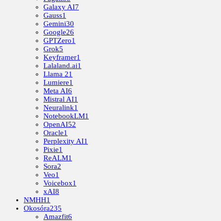
Galaxy AI
7
Gauss
1
Gemini
30
Google
26
GPTZero
1
Grok
5
Keyframer
1
Lalaland.ai
1
Llama 2
1
Lumiere
1
Meta AI
6
Mistral AI
1
Neuralink
1
NotebookLM
1
OpenAI
52
Oracle
1
Perplexity AI
1
Pixie
1
ReALM
1
Sora
2
Veo
1
Voicebox
1
xAI
8
NMHH
1
Okosóra
235
Amazfit
6