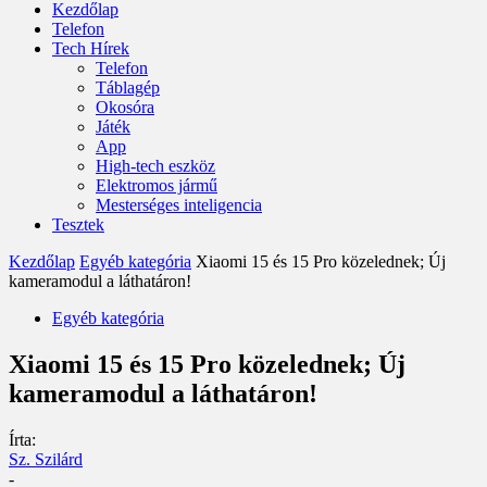
Kezdőlap
Telefon
Tech Hírek
Telefon
Táblagép
Okosóra
Játék
App
High-tech eszköz
Elektromos jármű
Mesterséges inteligencia
Tesztek
Kezdőlap
Egyéb kategória
Xiaomi 15 és 15 Pro közelednek; Új
kameramodul a láthatáron!
Egyéb kategória
Xiaomi 15 és 15 Pro közelednek; Új
kameramodul a láthatáron!
Írta:
Sz. Szilárd
-