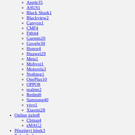
Apple
35
ASUS
1
Black Shark
1
Blackview
2
Canyon
1
CMF
4
Fitbit
4
Garmin
20
Google
30
Honor
4
Huawei
29
Meta
1
Mobvoi
1
Motorola
3
Nothing
1
OnePlus
10
OPPO
8
realme
2
Redmi
8
Samsung
40
vivo
1
Xiaomi
28
Online üzlet
8
Chinai
4
eMAG
2
Pénzügyi hírek
3