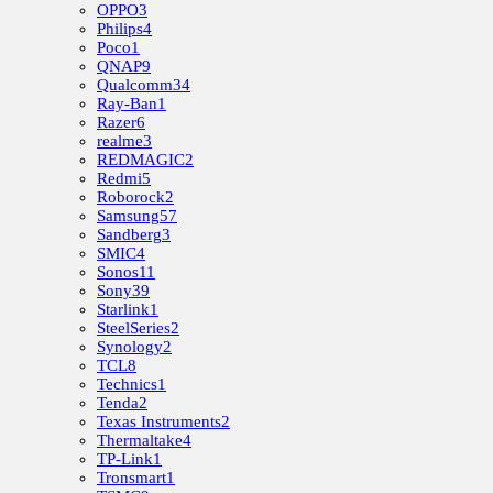
OPPO
3
Philips
4
Poco
1
QNAP
9
Qualcomm
34
Ray-Ban
1
Razer
6
realme
3
REDMAGIC
2
Redmi
5
Roborock
2
Samsung
57
Sandberg
3
SMIC
4
Sonos
11
Sony
39
Starlink
1
SteelSeries
2
Synology
2
TCL
8
Technics
1
Tenda
2
Texas Instruments
2
Thermaltake
4
TP-Link
1
Tronsmart
1