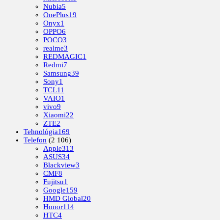
Nubia
5
OnePlus
19
Onyx
1
OPPO
6
POCO
3
realme
3
REDMAGIC
1
Redmi
7
Samsung
39
Sony
1
TCL
11
VAIO
1
vivo
9
Xiaomi
22
ZTE
2
Tehnológia
169
Telefon
(2 106)
Apple
313
ASUS
34
Blackview
3
CMF
8
Fujitsu
1
Google
159
HMD Global
20
Honor
114
HTC
4