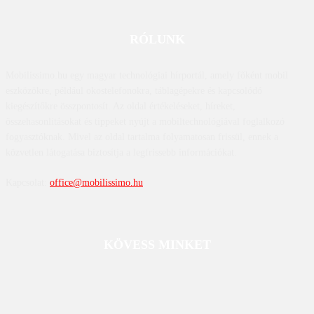
RÓLUNK
Mobilissimo.hu egy magyar technológiai hírportál, amely főként mobil
eszközökre, például okostelefonokra, táblagépekre és kapcsolódó
kiegészítőkre összpontosít. Az oldal értékeléseket, híreket,
összehasonlításokat és tippeket nyújt a mobiltechnológiával foglalkozó
fogyasztóknak. Mivel az oldal tartalma folyamatosan frissül, ennek a
közvetlen látogatása biztosítja a legfrissebb információkat.
Kapcsolat:
office@mobilissimo.hu
KÖVESS MINKET