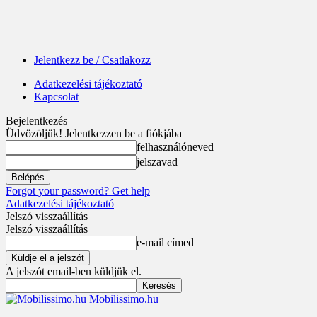
Jelentkezz be / Csatlakozz
Adatkezelési tájékoztató
Kapcsolat
Bejelentkezés
Üdvözöljük! Jelentkezzen be a fiókjába
felhasználóneved
jelszavad
Forgot your password? Get help
Adatkezelési tájékoztató
Jelszó visszaállítás
Jelszó visszaállítás
e-mail címed
A jelszót email-ben küldjük el.
Mobilissimo.hu