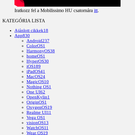
Iratkozz fel a Mobilissimo HU csatornára
itt
.
KATEGÓRIA LISTA
Ajánlott cikkek
18
App
830
Android
237
ColorOS
1
HarmonyOS
38
homeOS
1
HyperOS
30
iOS
189
iPadOS
41
MacOS
24
MagicOS
10
Nothing OS
1
One UI
62
OpenKylin
1
OriginOS
1
OxygenOS
19
Realme UI
11
Vega OS
1
visionOS
13
WatchOS
11
Wear OS
19