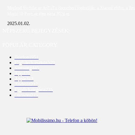
Meglepő fordulat az AnTuTu decemberi toplistáján: a Xiaomi eltűnt, a Re
Magic 10 Pro+ az élen zárja 2024-et
2025.01.02.
NÉPSZERŰ BEJEGYZÉSEK
POPULAR CATEGORY
Telefon
1951
High-tech eszköz
529
Samsung
445
App
428
Apple
313
Android
237
Egyéb kategória
235
Okosóra
215