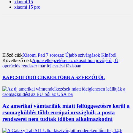
xiaomi 15
xiaomi 15 pro
Előző cikk
Xiaomi Pad 7 sorozat; Újabb szivárgások Kínából
Következő cikk
Apple elképzelései az okosotthon jövőjéről; Új
operációs rendszer már fejlesztési fázisban
KAPCSOLÓDÓ CIKKEK
TÖBB A SZERZŐTŐL
Az amerikai vámtarifák miatt felfüggesztésre kerül a
csomagküldés több európai országból; a posta
rendszerei nem tudtak időben alkalmazkodni