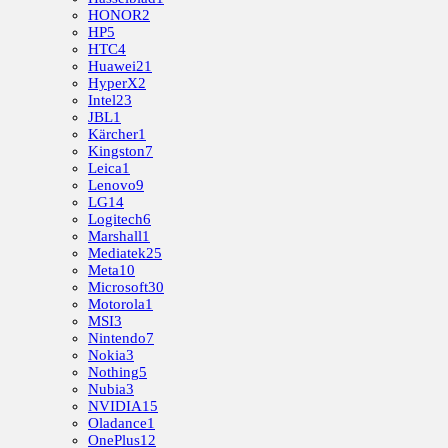
HONOR
2
HP
5
HTC
4
Huawei
21
HyperX
2
Intel
23
JBL
1
Kärcher
1
Kingston
7
Leica
1
Lenovo
9
LG
14
Logitech
6
Marshall
1
Mediatek
25
Meta
10
Microsoft
30
Motorola
1
MSI
3
Nintendo
7
Nokia
3
Nothing
5
Nubia
3
NVIDIA
15
Oladance
1
OnePlus
12