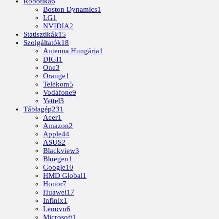
Robotika
6
Boston Dynamics
1
LG
1
NVIDIA
2
Statisztikák
15
Szolgáltatók
18
Antenna Hungária
1
DIGI
1
One
3
Orange
1
Telekom
5
Vodafone
9
Yettel
3
Táblagép
231
Acer
1
Amazon
2
Apple
44
ASUS
2
Blackview
3
Bluegen
1
Google
10
HMD Global
1
Honor
7
Huawei
17
Infinix
1
Lenovo
6
Microsoft
1