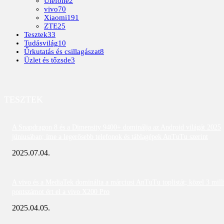
Ulefone
2
vivo
70
Xiaomi
191
ZTE
25
Tesztek
33
Tudásvilág
10
Űrkutatás és csillagászat
8
Üzlet és tőzsde
3
TESZTEK
A Snapdragon 8 és a Dimensity 9400+ dominálja az Android világát 2025
júniusában; íme a legerősebb telefonok és táblagépek AnTuTu szerint
2025.07.04.
A vivo és a MediaTek dominálta a márciusi AnTuTu toplistát; közel 3 mill
pontszámot ért el a vivo X200 Pro
2025.04.05.