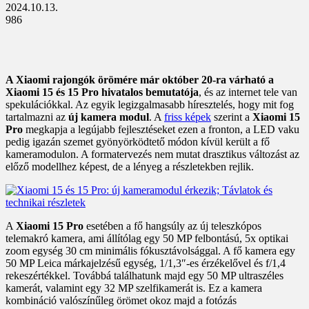
2024.10.13.
986
A Xiaomi rajongók örömére már október 20-ra várható a
Xiaomi 15 és 15 Pro hivatalos bemutatója
, és az internet tele van
spekulációkkal. Az egyik legizgalmasabb híresztelés, hogy mit fog
tartalmazni az
új kamera modul
. A
friss képek
szerint a
Xiaomi 15
Pro
megkapja a legújabb fejlesztéseket ezen a fronton, a LED vaku
pedig igazán szemet gyönyörködtető módon kívül került a fő
kameramodulon. A formatervezés nem mutat drasztikus változást az
előző modellhez képest, de a lényeg a részletekben rejlik.
A
Xiaomi 15 Pro
esetében a fő hangsúly az új teleszkópos
telemakró kamera, ami állítólag egy 50 MP felbontású, 5x optikai
zoom egység 30 cm minimális fókusztávolsággal. A fő kamera egy
50 MP Leica márkajelzésű egység, 1/1,3″-es érzékelővel és f/1,4
rekeszértékkel. Továbbá találhatunk majd egy 50 MP ultraszéles
kamerát, valamint egy 32 MP szelfikamerát is. Ez a kamera
kombináció valószínűleg örömet okoz majd a fotózás