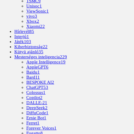
TSMC
9
Unisoc
1
ViewSonic
1
vivo
3
Xbox
2
Xiaomi
22
Hírlevél
85
Interjú
1
Játék
103
Kiberbiztonság
22
Kütyü ajánló
35
Mesterséges inteligencia
229
Apple Intelligence
19
AppleGPT
6
Baidu
1
Bard
11
BESPOKE AI
2
ChatGPT
53
Colossus
1
Copilot
2
DALLE-2
1
DeepSeek
2
DiffuCode
1
Ernie Bot
1
Ferret
1
Forever Voices
1
Fugatto
8