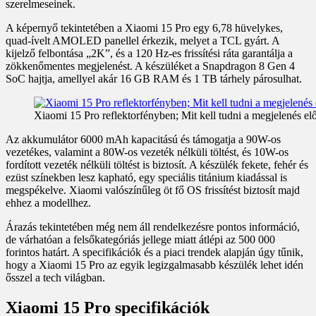
szerelmeseinek.
A képernyő tekintetében a Xiaomi 15 Pro egy 6,78 hüvelykes,
quad-ívelt AMOLED panellel érkezik, melyet a TCL gyárt. A
kijelző felbontása „2K”, és a 120 Hz-es frissítési ráta garantálja a
zökkenőmentes megjelenést. A készüléket a Snapdragon 8 Gen 4
SoC hajtja, amellyel akár 16 GB RAM és 1 TB tárhely párosulhat.
Xiaomi 15 Pro reflektorfényben; Mit kell tudni a megjelenés elő
Az akkumulátor 6000 mAh kapacitású és támogatja a 90W-os
vezetékes, valamint a 80W-os vezeték nélküli töltést, és 10W-os
fordított vezeték nélküli töltést is biztosít. A készülék fekete, fehér és
ezüst színekben lesz kapható, egy speciális titánium kiadással is
megspékelve. Xiaomi valószínűleg öt fő OS frissítést biztosít majd
ehhez a modellhez.
Árazás tekintetében még nem áll rendelkezésre pontos információ,
de várhatóan a felsőkategóriás jellege miatt átlépi az 500 000
forintos határt. A specifikációk és a piaci trendek alapján úgy tűnik,
hogy a Xiaomi 15 Pro az egyik legizgalmasabb készülék lehet idén
ősszel a tech világban.
Xiaomi 15 Pro specifikációk