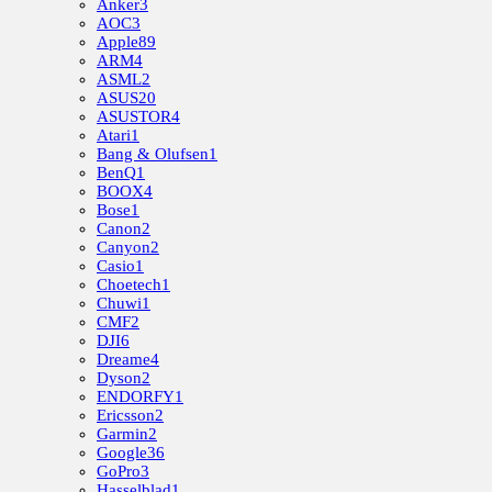
Anker
3
AOC
3
Apple
89
ARM
4
ASML
2
ASUS
20
ASUSTOR
4
Atari
1
Bang & Olufsen
1
BenQ
1
BOOX
4
Bose
1
Canon
2
Canyon
2
Casio
1
Choetech
1
Chuwi
1
CMF
2
DJI
6
Dreame
4
Dyson
2
ENDORFY
1
Ericsson
2
Garmin
2
Google
36
GoPro
3
Hasselblad
1