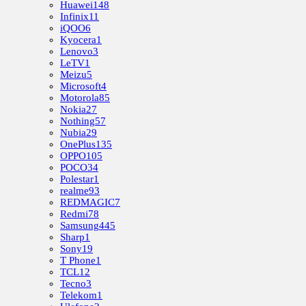
Huawei
148
Infinix
11
iQOO
6
Kyocera
1
Lenovo
3
LeTV
1
Meizu
5
Microsoft
4
Motorola
85
Nokia
27
Nothing
57
Nubia
29
OnePlus
135
OPPO
105
POCO
34
Polestar
1
realme
93
REDMAGIC
7
Redmi
78
Samsung
445
Sharp
1
Sony
19
T Phone
1
TCL
12
Tecno
3
Telekom
1