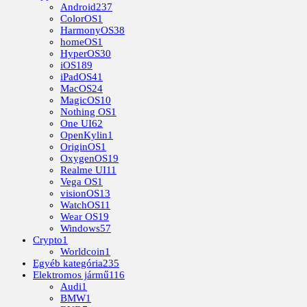
Android
237
ColorOS
1
HarmonyOS
38
homeOS
1
HyperOS
30
iOS
189
iPadOS
41
MacOS
24
MagicOS
10
Nothing OS
1
One UI
62
OpenKylin
1
OriginOS
1
OxygenOS
19
Realme UI
11
Vega OS
1
visionOS
13
WatchOS
11
Wear OS
19
Windows
57
Crypto
1
Worldcoin
1
Egyéb kategória
235
Elektromos jármű
116
Audi
1
BMW
1