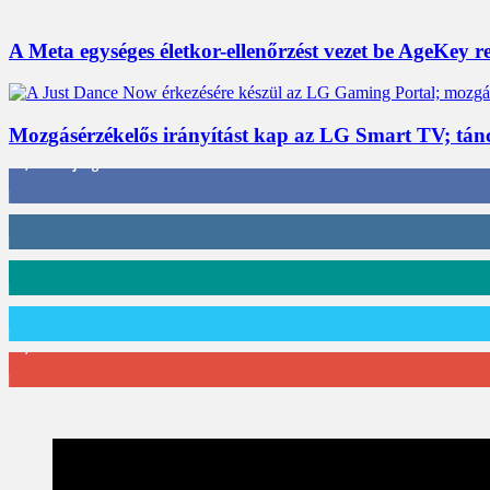
A Meta egységes életkor-ellenőrzést vezet be AgeKey 
Mozgásérzékelős irányítást kap az LG Smart TV; tán
3,452
Rajongók
412
Követő
59
Követő
101
Követő
2,589
Feliratkozó