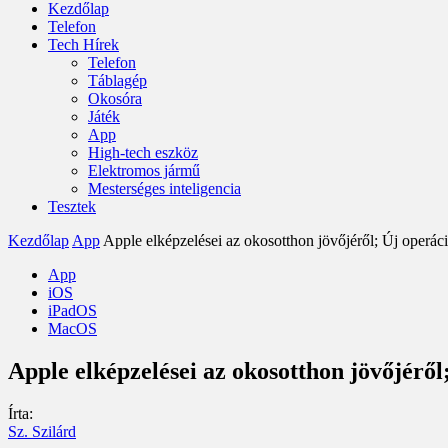
Kezdőlap
Telefon
Tech Hírek
Telefon
Táblagép
Okosóra
Játék
App
High-tech eszköz
Elektromos jármű
Mesterséges inteligencia
Tesztek
Kezdőlap
App
Apple elképzelései az okosotthon jövőjéről; Új operáci
App
iOS
iPadOS
MacOS
Apple elképzelései az okosotthon jövőjéről;
Írta:
Sz. Szilárd