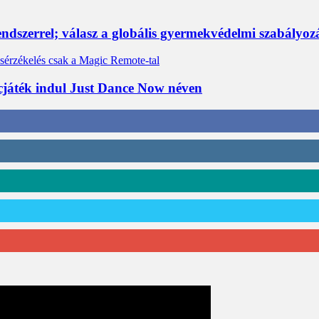
rendszerrel; válasz a globális gyermekvédelmi szabályo
cjáték indul Just Dance Now néven