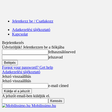
Jelentkezz be / Csatlakozz
Adatkezelési tájékoztató
Kapcsolat
Bejelentkezés
Üdvözöljük! Jelentkezzen be a fiókjába
felhasználóneved
jelszavad
Forgot your password? Get help
Adatkezelési tájékoztató
Jelszó visszaállítás
Jelszó visszaállítás
e-mail címed
A jelszót email-ben küldjük el.
Mobilissimo.hu