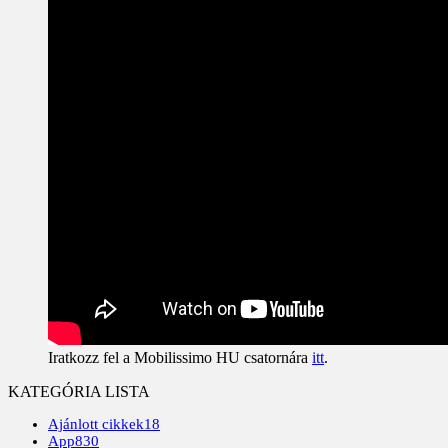
Iratkozz fel a Mobilissimo HU csatornára
itt
.
KATEGÓRIA LISTA
Ajánlott cikkek
18
App
830