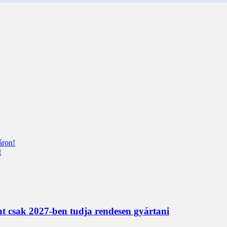
áron!
t
nt csak 2027-ben tudja rendesen gyártani