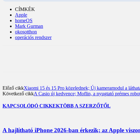
CÍMKÉK
Apple
homeOS
Mark Gurman
okosotthon
operációs rendszer
Előző cikk
Xiaomi 15 és 15 Pro közelednek; Új kameramodul a láthat
Következő cikk
A Casio új kedvence; Moflin, a nyugtató prémes robo
KAPCSOLÓDÓ CIKKEK
TÖBB A SZERZŐTŐL
A hajlítható iPhone 2026-ban érkezik; az Apple viszo