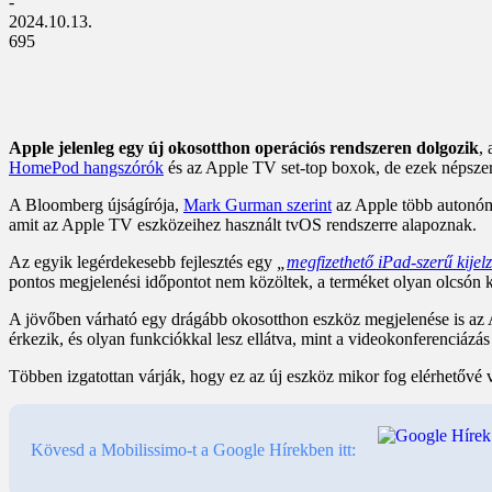
-
2024.10.13.
695
Apple jelenleg egy új okosotthon operációs rendszeren dolgozik
,
HomePod hangszórók
és az Apple TV set-top boxok, de ezek népszerű
A Bloomberg újságírója,
Mark Gurman szerint
az Apple több autonóm 
amit az Apple TV eszközeihez használt tvOS rendszerre alapoznak.
Az egyik legérdekesebb fejlesztés egy
„
megfizethető iPad-szerű kijel
pontos megjelenési időpontot nem közöltek, a terméket olyan olcsón k
A jövőben várható egy drágább okosotthon eszköz megjelenése is az Ap
érkezik, és olyan funkciókkal lesz ellátva, mint a videokonferenciázás
Többen izgatottan várják, hogy ez az új eszköz mikor fog elérhetővé 
Kövesd a Mobilissimo-t a Google Hírekben itt: