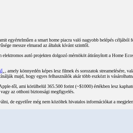
 amit egyértelműen a smart home piacra való nagyobb belépés céljából fej
sége messze elmarad az általuk kívánt szinttől.
elektromos autó projekten dolgozó mérnököt átirányított a Home Ecosy
ző
„
, amely könnyedén képes lesz filmek és sorozatok streamelésére, val
ínálják majd, hogy egyes felhasználók akár több eszközt is vásárolhat
ple-től, ami körülbelül 365.500 forint (~$1000) értékben lesz kapható
 vagy az otthoni biztonsági megfigyelés.
válni, de egyelőre még nem közöltek hivatalos információkat a megjelen