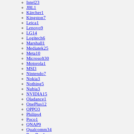
Intel
23
JBL
1
Kärcher
1
Kingston
7
Leica
1
Lenovo
9
LG
14
Logitech
6
Marshall
1
Mediatek
25
Meta
10
Microsoft
30
Motorola
1
MSI
3
Nintendo
7
Nokia
3
Nothing
5
Nubia
3
NVIDIA
15
Oladance
1
OnePlus
12
OPPO
3
Philips
4
Poco
1
QNAP
9
Qualcomm
34