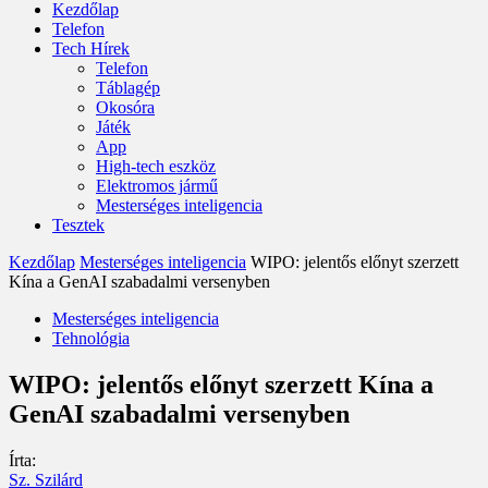
Kezdőlap
Telefon
Tech Hírek
Telefon
Táblagép
Okosóra
Játék
App
High-tech eszköz
Elektromos jármű
Mesterséges inteligencia
Tesztek
Kezdőlap
Mesterséges inteligencia
WIPO: jelentős előnyt szerzett
Kína a GenAI szabadalmi versenyben
Mesterséges inteligencia
Tehnológia
WIPO: jelentős előnyt szerzett Kína a
GenAI szabadalmi versenyben
Írta:
Sz. Szilárd