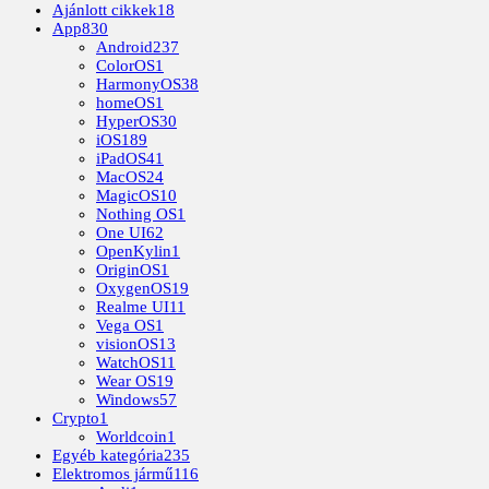
Ajánlott cikkek
18
App
830
Android
237
ColorOS
1
HarmonyOS
38
homeOS
1
HyperOS
30
iOS
189
iPadOS
41
MacOS
24
MagicOS
10
Nothing OS
1
One UI
62
OpenKylin
1
OriginOS
1
OxygenOS
19
Realme UI
11
Vega OS
1
visionOS
13
WatchOS
11
Wear OS
19
Windows
57
Crypto
1
Worldcoin
1
Egyéb kategória
235
Elektromos jármű
116