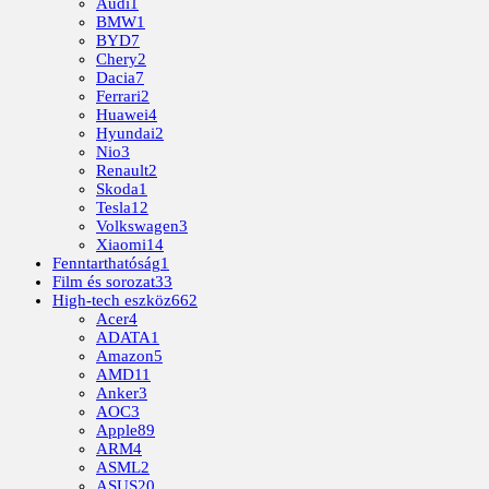
Audi
1
BMW
1
BYD
7
Chery
2
Dacia
7
Ferrari
2
Huawei
4
Hyundai
2
Nio
3
Renault
2
Skoda
1
Tesla
12
Volkswagen
3
Xiaomi
14
Fenntarthatóság
1
Film és sorozat
33
High-tech eszköz
662
Acer
4
ADATA
1
Amazon
5
AMD
11
Anker
3
AOC
3
Apple
89
ARM
4
ASML
2
ASUS
20