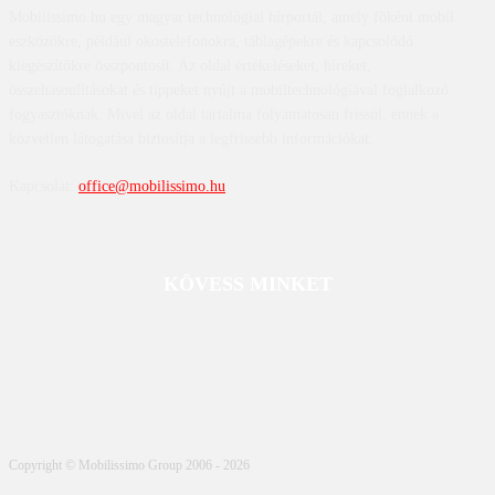
Mobilissimo.hu egy magyar technológiai hírportál, amely főként mobil
eszközökre, például okostelefonokra, táblagépekre és kapcsolódó
kiegészítőkre összpontosít. Az oldal értékeléseket, híreket,
összehasonlításokat és tippeket nyújt a mobiltechnológiával foglalkozó
fogyasztóknak. Mivel az oldal tartalma folyamatosan frissül, ennek a
közvetlen látogatása biztosítja a legfrissebb információkat.
Kapcsolat:
office@mobilissimo.hu
KÖVESS MINKET
Copyright © Mobilissimo Group 2006 - 2026