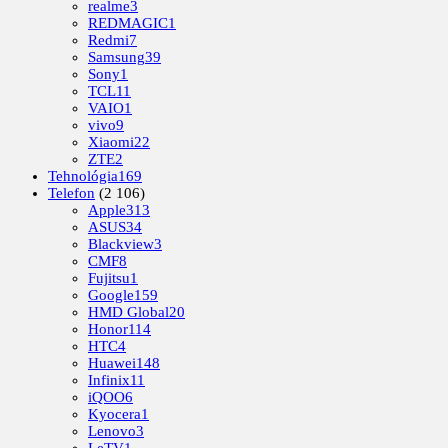
realme
3
REDMAGIC
1
Redmi
7
Samsung
39
Sony
1
TCL
11
VAIO
1
vivo
9
Xiaomi
22
ZTE
2
Tehnológia
169
Telefon
(2 106)
Apple
313
ASUS
34
Blackview
3
CMF
8
Fujitsu
1
Google
159
HMD Global
20
Honor
114
HTC
4
Huawei
148
Infinix
11
iQOO
6
Kyocera
1
Lenovo
3
LeTV
1