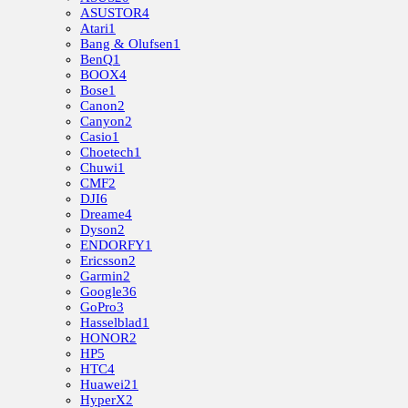
ASUSTOR
4
Atari
1
Bang & Olufsen
1
BenQ
1
BOOX
4
Bose
1
Canon
2
Canyon
2
Casio
1
Choetech
1
Chuwi
1
CMF
2
DJI
6
Dreame
4
Dyson
2
ENDORFY
1
Ericsson
2
Garmin
2
Google
36
GoPro
3
Hasselblad
1
HONOR
2
HP
5
HTC
4
Huawei
21
HyperX
2