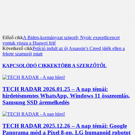
Előző cikk
A Biden-kormányzat szigorít; Nyolc exportlicencet
vontak vissza a Huawei felé
Következő cikk
Petíció indult az új Assassin’s Creed játék ellen a
fekete szamuráj miatt
KAPCSOLÓDÓ CIKKEK
TÖBB A SZERZŐTŐL
TECH RADAR 2026.01.25 – A nap témái:
hirdetésmentes WhatsApp, Windows 11 összeomlás,
Samsung SSD áremelkedés
TECH RADAR 2025.12.26 – A nap témái: Google
Panorama mód a Pixel 8-on, LG humanoid robotot