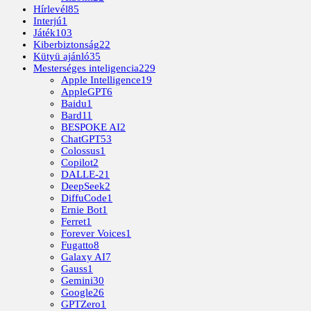
Hírlevél
85
Interjú
1
Játék
103
Kiberbiztonság
22
Kütyü ajánló
35
Mesterséges inteligencia
229
Apple Intelligence
19
AppleGPT
6
Baidu
1
Bard
11
BESPOKE AI
2
ChatGPT
53
Colossus
1
Copilot
2
DALLE-2
1
DeepSeek
2
DiffuCode
1
Ernie Bot
1
Ferret
1
Forever Voices
1
Fugatto
8
Galaxy AI
7
Gauss
1
Gemini
30
Google
26
GPTZero
1