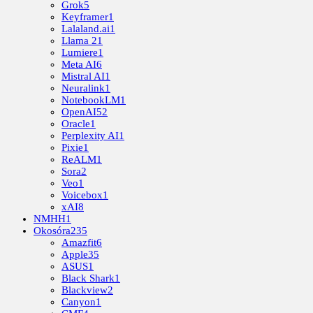
Grok
5
Keyframer
1
Lalaland.ai
1
Llama 2
1
Lumiere
1
Meta AI
6
Mistral AI
1
Neuralink
1
NotebookLM
1
OpenAI
52
Oracle
1
Perplexity AI
1
Pixie
1
ReALM
1
Sora
2
Veo
1
Voicebox
1
xAI
8
NMHH
1
Okosóra
235
Amazfit
6
Apple
35
ASUS
1
Black Shark
1
Blackview
2
Canyon
1