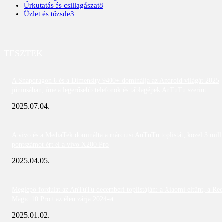
Űrkutatás és csillagászat
8
Üzlet és tőzsde
3
TESZTEK
A Snapdragon 8 és a Dimensity 9400+ dominálja az Android világát 2025
júniusában; íme a legerősebb telefonok és táblagépek AnTuTu szerint
2025.07.04.
A vivo és a MediaTek dominálta a márciusi AnTuTu toplistát; közel 3 mill
pontszámot ért el a vivo X200 Pro
2025.04.05.
Meglepő fordulat az AnTuTu decemberi toplistáján: a Xiaomi eltűnt, a Re
Magic 10 Pro+ az élen zárja 2024-et
2025.01.02.