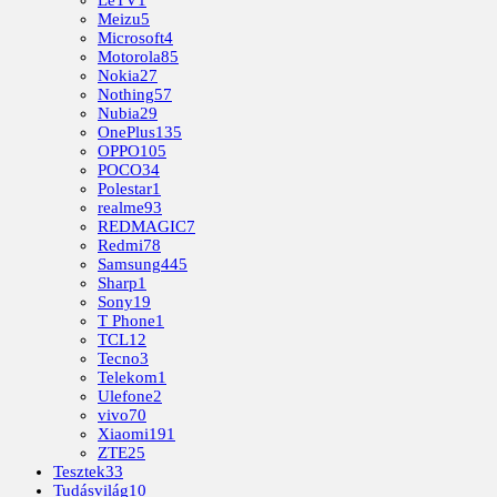
Meizu
5
Microsoft
4
Motorola
85
Nokia
27
Nothing
57
Nubia
29
OnePlus
135
OPPO
105
POCO
34
Polestar
1
realme
93
REDMAGIC
7
Redmi
78
Samsung
445
Sharp
1
Sony
19
T Phone
1
TCL
12
Tecno
3
Telekom
1
Ulefone
2
vivo
70
Xiaomi
191
ZTE
25
Tesztek
33
Tudásvilág
10