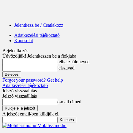
Jelentkezz be / Csatlakozz
Adatkezelési tájékoztató
Kapcsolat
Bejelentkezés
Üdvözöljük! Jelentkezzen be a fiókjába
felhasználóneved
jelszavad
Forgot your password? Get help
Adatkezelési tájékoztató
Jelszó visszaállítás
Jelszó visszaállítás
e-mail címed
A jelszót email-ben küldjük el.
Mobilissimo.hu