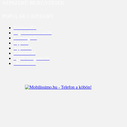
NÉPSZERŰ BEJEGYZÉSEK
POPULAR CATEGORY
Telefon
1951
High-tech eszköz
529
Samsung
445
App
428
Apple
313
Android
237
Egyéb kategória
235
Okosóra
215