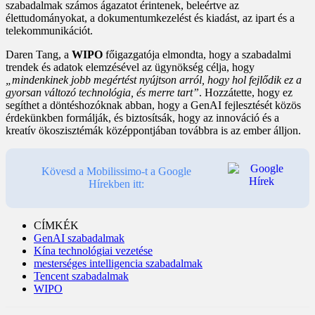
szabadalmak számos ágazatot érintenek, beleértve az
élettudományokat, a dokumentumkezelést és kiadást, az ipart és a
telekommunikációt.
Daren Tang, a
WIPO
főigazgatója elmondta, hogy a szabadalmi
trendek és adatok elemzésével az ügynökség célja, hogy
„mindenkinek jobb megértést nyújtson arról, hogy hol fejlődik ez a
gyorsan változó technológia, és merre tart”
. Hozzátette, hogy ez
segíthet a döntéshozóknak abban, hogy a GenAI fejlesztését közös
érdekünkben formálják, és biztosítsák, hogy az innováció és a
kreatív ökoszisztémák középpontjában továbbra is az ember álljon.
Kövesd a Mobilissimo-t a Google
Hírekben itt:
CÍMKÉK
GenAI szabadalmak
Kína technológiai vezetése
mesterséges intelligencia szabadalmak
Tencent szabadalmak
WIPO