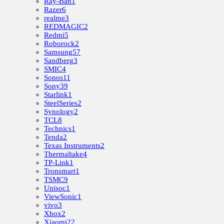
Ray-Ban
1
Razer
6
realme
3
REDMAGIC
2
Redmi
5
Roborock
2
Samsung
57
Sandberg
3
SMIC
4
Sonos
11
Sony
39
Starlink
1
SteelSeries
2
Synology
2
TCL
8
Technics
1
Tenda
2
Texas Instruments
2
Thermaltake
4
TP-Link
1
Tronsmart
1
TSMC
9
Unisoc
1
ViewSonic
1
vivo
3
Xbox
2
Xiaomi
22