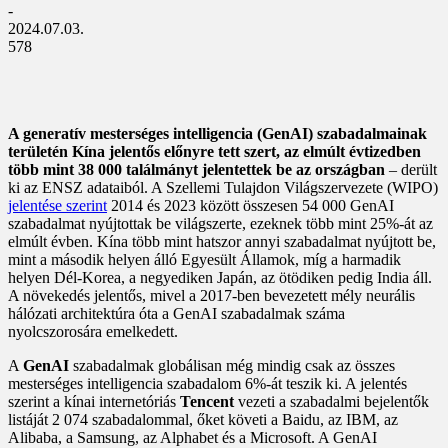
-
2024.07.03.
578
A generatív mesterséges intelligencia (GenAI) szabadalmainak
területén Kína jelentős előnyre tett szert, az elmúlt évtizedben
több mint 38 000 találmányt jelentettek be az országban
– derült
ki az ENSZ adataiból. A Szellemi Tulajdon Világszervezete (WIPO)
jelentése szerint
2014 és 2023 között összesen 54 000 GenAI
szabadalmat nyújtottak be világszerte, ezeknek több mint 25%-át az
elmúlt évben. Kína több mint hatszor annyi szabadalmat nyújtott be,
mint a második helyen álló Egyesült Államok, míg a harmadik
helyen Dél-Korea, a negyediken Japán, az ötödiken pedig India áll.
A növekedés jelentős, mivel a 2017-ben bevezetett mély neurális
hálózati architektúra óta a GenAI szabadalmak száma
nyolcszorosára emelkedett.
A
GenAI
szabadalmak globálisan még mindig csak az összes
mesterséges intelligencia szabadalom 6%-át teszik ki. A jelentés
szerint a kínai internetóriás
Tencent
vezeti a szabadalmi bejelentők
listáját 2 074 szabadalommal, őket követi a Baidu, az IBM, az
Alibaba, a Samsung, az Alphabet és a Microsoft. A GenAI