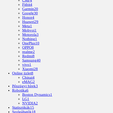
CMF
4
Fitbit
4
Garmin
20
Google
30
Honor
4
Huawei
29
Meta
1
Mobvoi
1
Motorola
3
Nothing
1
OnePlus
10
OPPO
8
realme
2
Redmi
8
Samsung
40
vivo
1
Xiaomi
28
Online üzlet
8
Chinai
4
eMAG
2
Pénzügyi hírek
3
Robotika
6
Boston Dynamics
1
LG
1
NVIDIA
2
Statisztikák
15
Szolgáltatók
18