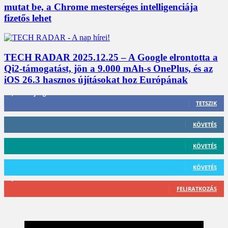
mutat be, a Chrome mesterséges intelligenciája
fizetős lehet
TECH RADAR 2025.12.25 – A Google elrontotta a
Qi2-támogatást, jön a 9.000 mAh-s OnePlus, és az
iOS 26.3 hasznos újításokat hoz Európának
3,452
Rajongók
TETSZIK
412
Követő
KÖVETÉS
59
Követő
KÖVETÉS
101
Követő
KÖVETÉS
2,589
Feliratkozó
FELIRATKOZÁS