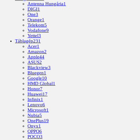
Antenna Hungária
1
DIGI
1
One
3
Orange
1
Telekom
5
Vodafone
9
Yettel
3
Táblagép
231
Acer
1
Amazon
2
Apple
44
ASUS
2
Blackview
3
Bluegen
1
Google
10
HMD Global
1
Honor
7
Huawei
17
Infinix
1
Lenovo
6
Microsoft
1
Nubia
5
OnePlus
19
Onyx
1
OPPO
6
POCO
3