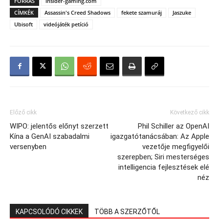
FORRÁS
insider-gaming.com
CÍMKÉK
Assassin's Creed Shadows
fekete szamuráj
Jaszuke
Ubisoft
videójáték petíció
Előző cikk
Következő cikk
WIPO: jelentős előnyt szerzett
Phil Schiller az OpenAI
Kína a GenAI szabadalmi
igazgatótanácsában: Az Apple
versenyben
vezetője megfigyelői
szerepben; Siri mesterséges
intelligencia fejlesztések elé
néz
KAPCSOLÓDÓ CIKKEK
TÖBB A SZERZŐTŐL