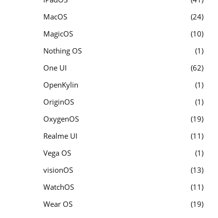
MacOS
24
MagicOS
10
Nothing OS
1
One UI
62
OpenKylin
1
OriginOS
1
OxygenOS
19
Realme UI
11
Vega OS
1
visionOS
13
WatchOS
11
Wear OS
19