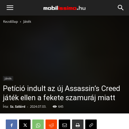
Mobilissimo.hu
Kezdőlap
Játék
Játék
Petíció indult az új Assassin’s Creed
játék ellen a fekete szamuráj miatt
Írta:
Sz. Szilárd
-
2024.07.03.
645