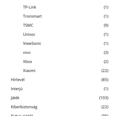
TP-Link
1
Tronsmart
1
TSMC
9
Unisoc
1
ViewSonic
1
vivo
3
Xbox
2
Xiaomi
22
Hírlevél
85
Interjú
1
Játék
103
Kiberbiztonság
22
Kütyü ajánló
35