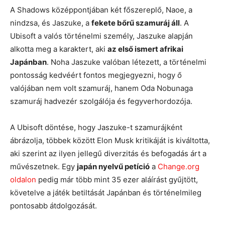
A Shadows középpontjában két főszereplő, Naoe, a
nindzsa, és Jaszuke, a
fekete bőrű szamuráj áll
. A
Ubisoft a valós történelmi személy, Jaszuke alapján
alkotta meg a karaktert, aki
az első ismert afrikai
Japánban
. Noha Jaszuke valóban létezett, a történelmi
pontosság kedvéért fontos megjegyezni, hogy ő
valójában nem volt szamuráj, hanem Oda Nobunaga
szamuráj hadvezér szolgálója és fegyverhordozója.
A Ubisoft döntése, hogy Jaszuke-t szamurájként
ábrázolja, többek között Elon Musk kritikáját is kiváltotta,
aki szerint az ilyen jellegű diverzitás és befogadás árt a
művészetnek. Egy
japán nyelvű petíció
a
Change.org
oldalon
pedig már több mint 35 ezer aláírást gyűjtött,
követelve a játék betiltását Japánban és történelmileg
pontosabb átdolgozását.