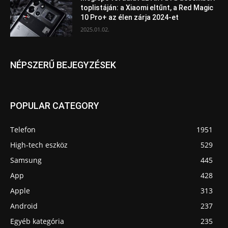
toplistáján: a Xiaomi eltűnt, a Red Magic
10 Pro+ az élen zárja 2024-et
2025.01.02.
NÉPSZERŰ BEJEGYZÉSEK
POPULAR CATEGORY
Telefon
1951
High-tech eszköz
529
Samsung
445
App
428
Apple
313
Android
237
Egyéb kategória
235