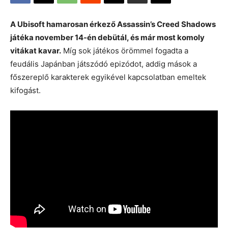
A Ubisoft hamarosan érkező Assassin’s Creed Shadows
játéka november 14-én debütál, és már most komoly
vitákat kavar.
Míg sok játékos örömmel fogadta a
feudális Japánban játszódó epizódot, addig mások a
főszereplő karakterek egyikével kapcsolatban emeltek
kifogást.