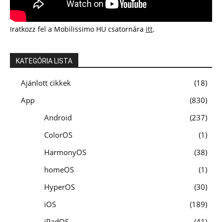
Iratkozz fel a Mobilissimo HU csatornára
itt
.
KATEGÓRIA LISTA
Ajánlott cikkek
18
App
830
Android
237
ColorOS
1
HarmonyOS
38
homeOS
1
HyperOS
30
iOS
189
iPadOS
41