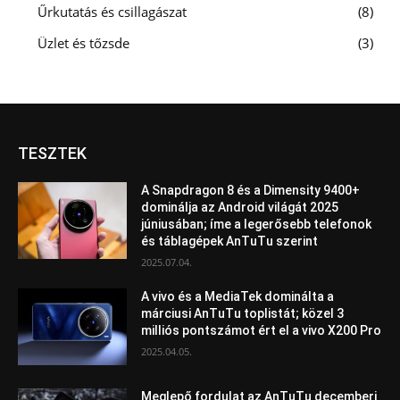
Űrkutatás és csillagászat
8
Üzlet és tőzsde
3
TESZTEK
A Snapdragon 8 és a Dimensity 9400+
dominálja az Android világát 2025
júniusában; íme a legerősebb telefonok
és táblagépek AnTuTu szerint
2025.07.04.
A vivo és a MediaTek dominálta a
márciusi AnTuTu toplistát; közel 3
milliós pontszámot ért el a vivo X200 Pro
2025.04.05.
Meglepő fordulat az AnTuTu decemberi