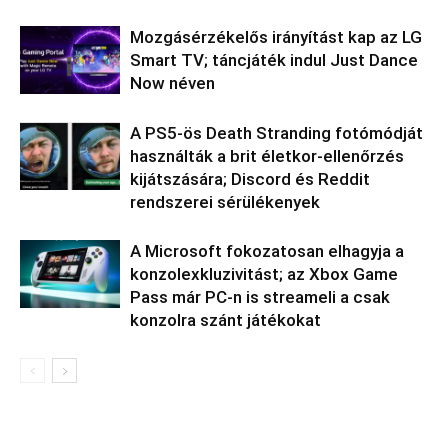
Mozgásérzékelős irányítást kap az LG
Smart TV; táncjáték indul Just Dance
Now néven
A PS5-ös Death Stranding fotómódját
használták a brit életkor-ellenőrzés
kijátszására; Discord és Reddit
rendszerei sérülékenyek
A Microsoft fokozatosan elhagyja a
konzolexkluzivitást; az Xbox Game
Pass már PC-n is streameli a csak
konzolra szánt játékokat