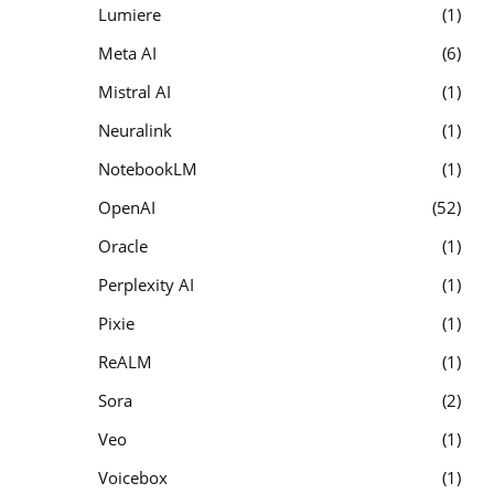
Lumiere
1
Meta AI
6
Mistral AI
1
Neuralink
1
NotebookLM
1
OpenAI
52
Oracle
1
Perplexity AI
1
Pixie
1
ReALM
1
Sora
2
Veo
1
Voicebox
1