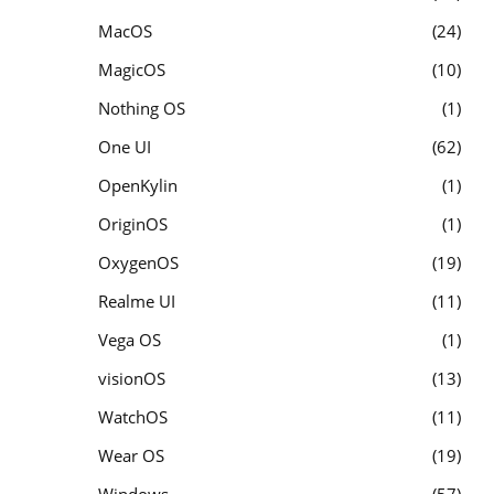
MacOS
24
MagicOS
10
Nothing OS
1
One UI
62
OpenKylin
1
OriginOS
1
OxygenOS
19
Realme UI
11
Vega OS
1
visionOS
13
WatchOS
11
Wear OS
19
Windows
57