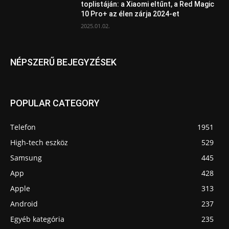
toplistáján: a Xiaomi eltűnt, a Red Magic
10 Pro+ az élen zárja 2024-et
2025.01.02.
NÉPSZERŰ BEJEGYZÉSEK
POPULAR CATEGORY
Telefon
1951
High-tech eszköz
529
Samsung
445
App
428
Apple
313
Android
237
Egyéb kategória
235