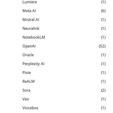
Lumiere
1
Meta AI
6
Mistral AI
1
Neuralink
1
NotebookLM
1
OpenAI
52
Oracle
1
Perplexity AI
1
Pixie
1
ReALM
1
Sora
2
Veo
1
Voicebox
1