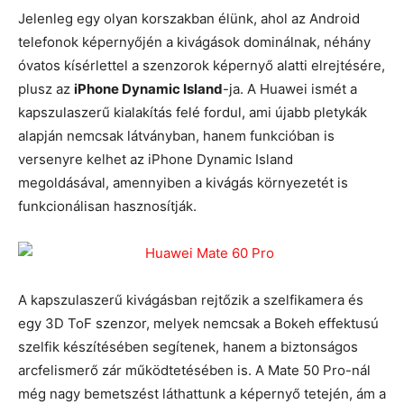
Jelenleg egy olyan korszakban élünk, ahol az Android
telefonok képernyőjén a kivágások dominálnak, néhány
óvatos kísérlettel a szenzorok képernyő alatti elrejtésére,
plusz az
iPhone Dynamic Island
-ja. A Huawei ismét a
kapszulaszerű kialakítás felé fordul, ami újabb pletykák
alapján nemcsak látványban, hanem funkcióban is
versenyre kelhet az iPhone Dynamic Island
megoldásával, amennyiben a kivágás környezetét is
funkcionálisan hasznosítják.
A kapszulaszerű kivágásban rejtőzik a szelfikamera és
egy 3D ToF szenzor, melyek nemcsak a Bokeh effektusú
szelfik készítésében segítenek, hanem a biztonságos
arcfelismerő zár működtetésében is. A Mate 50 Pro-nál
még nagy bemetszést láthattunk a képernyő tetején, ám a