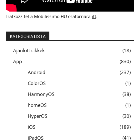
Iratkozz fel a Mobilissimo HU csatornára
itt
.
KATEGÓRIA LISTA
Ajánlott cikkek
18
App
830
Android
237
ColorOS
1
HarmonyOS
38
homeOS
1
HyperOS
30
iOS
189
iPadOS
41