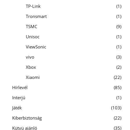
TP-Link
1
Tronsmart
1
TSMC
9
Unisoc
1
ViewSonic
1
vivo
3
Xbox
2
Xiaomi
22
Hírlevél
85
Interjú
1
Játék
103
Kiberbiztonság
22
Kütyü ajánló
35