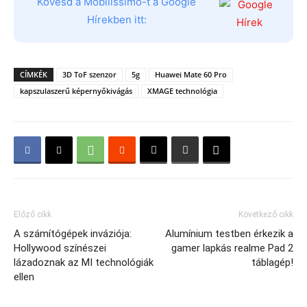
Kövesd a Mobilissimo-t a Google
Hírekben itt:
CÍMKÉK
3D ToF szenzor
5g
Huawei Mate 60 Pro
kapszulaszerű képernyőkivágás
XMAGE technológia
Előző cikk
Következő cikk
A számítógépek inváziója:
Alumínium testben érkezik a
Hollywood színészei
gamer lapkás realme Pad 2
lázadoznak az MI technológiák
táblagép!
ellen