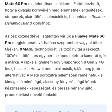
Mate 60 Pro
ezt jelentősen csökkenti. Feltételezhető,
hogy a kivágás környékén megjelenhetnek értesítések,
stopperek, akár töltési animációk is, hasonlóan a
Realme
Dynamic Island
klónjához.
Az ősz közeledtével izgatottan várjuk a
Huawei Mate 60
Pro
megjelenését, várhatóan szeptember vagy október
tájékán.
XMAGE
technológiát, változó nyitású rekeszt,
100W-os töltést és egy periszkópos telefotó kamerát ígér
a márka. A lapka alighanem egy Snapdragon 8 Gen 2 4G
lesz, hacsak a Huawei nem talál másik, talán még jobb
alternatívát. A Mate sorozatra jellemzően remélhetjük a
kimagasló minőségű, alacsony fényerősségű képek
készítésének képességét, és persze néhány újító
produktivitást növelő funkciót is.