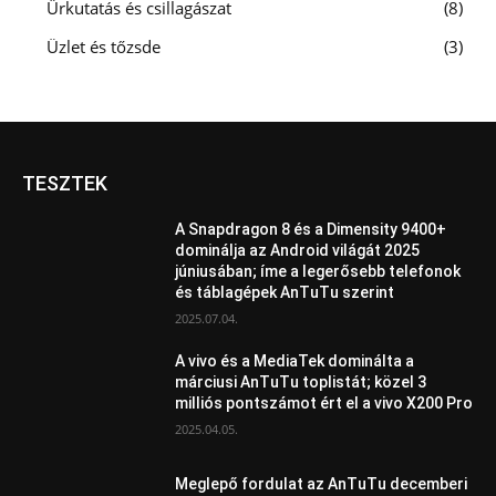
Űrkutatás és csillagászat
8
Üzlet és tőzsde
3
TESZTEK
A Snapdragon 8 és a Dimensity 9400+
dominálja az Android világát 2025
júniusában; íme a legerősebb telefonok
és táblagépek AnTuTu szerint
2025.07.04.
A vivo és a MediaTek dominálta a
márciusi AnTuTu toplistát; közel 3
milliós pontszámot ért el a vivo X200 Pro
2025.04.05.
Meglepő fordulat az AnTuTu decemberi