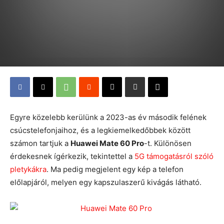
Egyre közelebb kerülünk a 2023-as év második felének
csúcstelefonjaihoz, és a legkiemelkedőbbek között
számon tartjuk a
Huawei Mate 60 Pro
-t. Különösen
érdekesnek ígérkezik, tekintettel a
5G támogatásról szóló
pletykákra
. Ma pedig megjelent egy kép a telefon
előlapjáról, melyen egy kapszulaszerű kivágás látható.