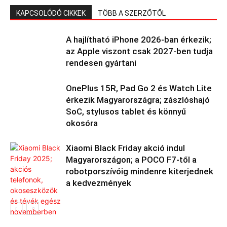
KAPCSOLÓDÓ CIKKEK
TÖBB A SZERZŐTŐL
A hajlítható iPhone 2026-ban érkezik;
az Apple viszont csak 2027-ben tudja
rendesen gyártani
OnePlus 15R, Pad Go 2 és Watch Lite
érkezik Magyarországra; zászlóshajó
SoC, stylusos tablet és könnyű
okosóra
Xiaomi Black Friday akció indul
Magyarországon; a POCO F7-től a
robotporszívóig mindenre kiterjednek
a kedvezmények