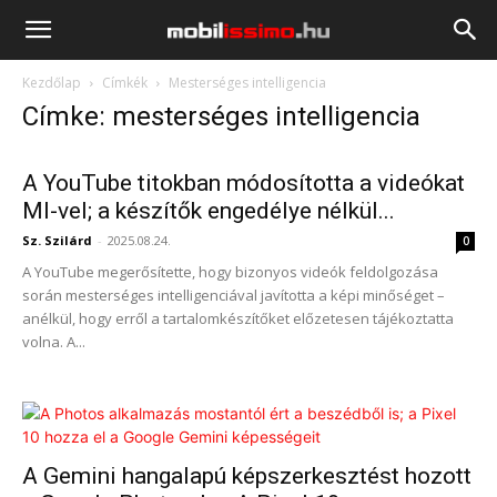
Mobilissimo.hu
Kezdőlap
Címkék
Mesterséges intelligencia
Címke: mesterséges intelligencia
A YouTube titokban módosította a videókat
MI-vel; a készítők engedélye nélkül...
Sz. Szilárd
-
2025.08.24.
0
A YouTube megerősítette, hogy bizonyos videók feldolgozása
során mesterséges intelligenciával javította a képi minőséget –
anélkül, hogy erről a tartalomkészítőket előzetesen tájékoztatta
volna. A...
A Gemini hangalapú képszerkesztést hozott