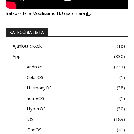
Iratkozz fel a Mobilissimo HU csatornára
itt
.
KATEGÓRIA LISTA
Ajánlott cikkek
18
App
830
Android
237
ColorOS
1
HarmonyOS
38
homeOS
1
HyperOS
30
iOS
189
iPadOS
41