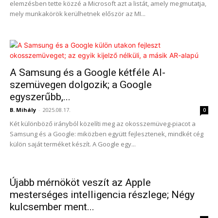
elemzésben tette közzé a Microsoft azt a listát, amely megmutatja,
mely munkakörök kerülhetnek először az MI...
A Samsung és a Google kétféle AI-
szemüvegen dolgozik; a Google
egyszerűbb,...
B. Mihály
-
2025.08.17.
0
Két különböző irányból közelíti meg az okosszemüveg-piacot a
Samsung és a Google: miközben együtt fejlesztenek, mindkét cég
külön saját terméket készít. A Google egy...
Újabb mérnököt veszít az Apple
mesterséges intelligencia részlege; Négy
kulcsember ment...