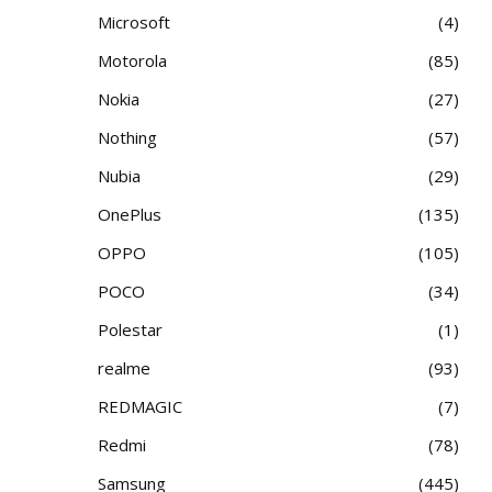
Microsoft
4
Motorola
85
Nokia
27
Nothing
57
Nubia
29
OnePlus
135
OPPO
105
POCO
34
Polestar
1
realme
93
REDMAGIC
7
Redmi
78
Samsung
445