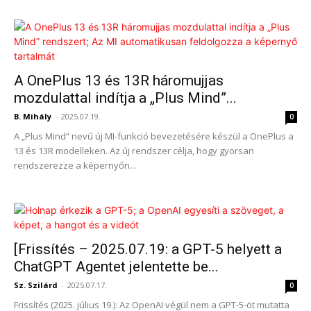
A OnePlus 13 és 13R háromujjas
mozdulattal indítja a „Plus Mind”...
B. Mihály
-
2025.07.19.
0
A „Plus Mind” nevű új MI-funkció bevezetésére készül a OnePlus a
13 és 13R modelleken. Az új rendszer célja, hogy gyorsan
rendszerezze a képernyőn...
[Frissítés – 2025.07.19: a GPT-5 helyett a
ChatGPT Agentet jelentette be...
Sz. Szilárd
-
2025.07.17.
0
Frissítés (2025. július 19.): Az OpenAI végül nem a GPT-5-öt mutatta