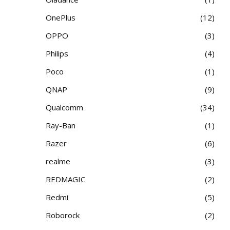
OnePlus
12
OPPO
3
Philips
4
Poco
1
QNAP
9
Qualcomm
34
Ray-Ban
1
Razer
6
realme
3
REDMAGIC
2
Redmi
5
Roborock
2