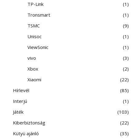
TP-Link
1
Tronsmart
1
TSMC
9
Unisoc
1
ViewSonic
1
vivo
3
Xbox
2
Xiaomi
22
Hírlevél
85
Interjú
1
Játék
103
Kiberbiztonság
22
Kütyü ajánló
35