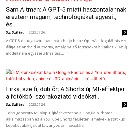
Sam Altman: A GPT-5 miatt haszontalannak
éreztem magam; technológiákat egyesít,
és...
Sz. Szilárd
-
2025.07.26.
0
A GPT-5-öt augusztusban mutathatja be az OpenAI – legalábbis ezt
állítja az Android Authority, amely belső forrásokra hivatkozik. Az új
modell nem egyszerű frissítés:...
Firka, szelfi, dublőr; A Shorts új MI-effektjei
a fotókból szórakoztató videókat...
Sz. Szilárd
-
2025.07.24.
0
Több generatív MI-alapú újítást vezet be a Google a Photos
alkalmazásban és a YouTube Shorts felületen, amelyek a statikus
képeket alakítják át látványos animációkká...