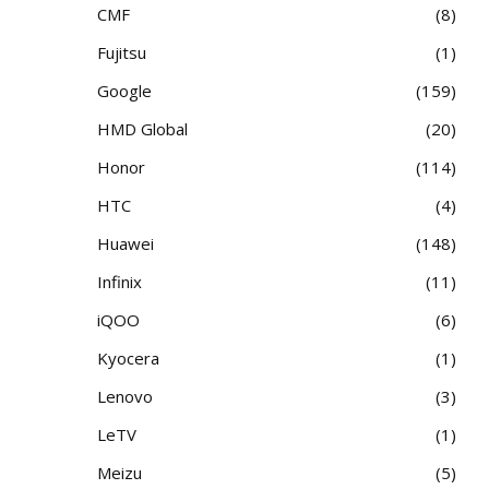
CMF
8
Fujitsu
1
Google
159
HMD Global
20
Honor
114
HTC
4
Huawei
148
Infinix
11
iQOO
6
Kyocera
1
Lenovo
3
LeTV
1
Meizu
5