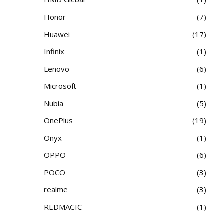
Honor
7
Huawei
17
Infinix
1
Lenovo
6
Microsoft
1
Nubia
5
OnePlus
19
Onyx
1
OPPO
6
POCO
3
realme
3
REDMAGIC
1