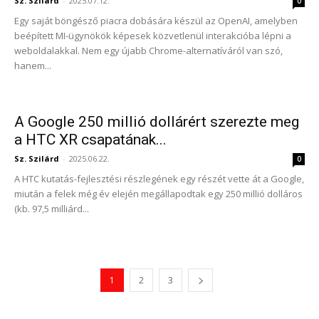
Sz. Szilárd
-
2025.07.12.
0
Egy saját böngésző piacra dobására készül az OpenAI, amelyben
beépített MI-ügynökök képesek közvetlenül interakcióba lépni a
weboldalakkal. Nem egy újabb Chrome-alternatíváról van szó,
hanem...
A Google 250 millió dollárért szerezte meg
a HTC XR csapatának...
Sz. Szilárd
-
2025.06.22.
0
A HTC kutatás-fejlesztési részlegének egy részét vette át a Google,
miután a felek még év elején megállapodtak egy 250 millió dolláros
(kb. 97,5 milliárd...
1
2
3