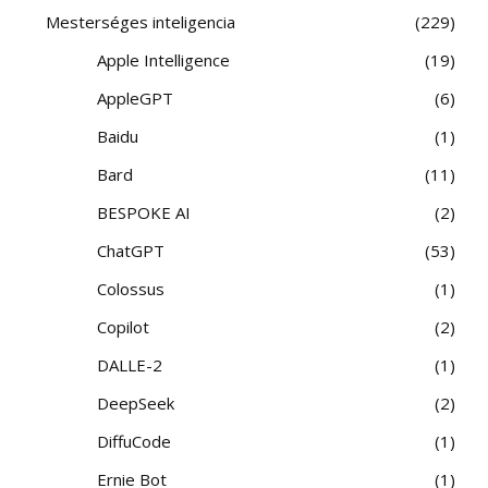
Mesterséges inteligencia
229
Apple Intelligence
19
AppleGPT
6
Baidu
1
Bard
11
BESPOKE AI
2
ChatGPT
53
Colossus
1
Copilot
2
DALLE-2
1
DeepSeek
2
DiffuCode
1
Ernie Bot
1