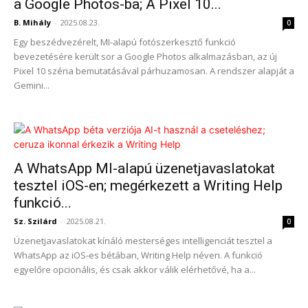
a Google Photos-ba; A Pixel 10...
B. Mihály
-
2025.08.23.
0
Egy beszédvezérelt, MI-alapú fotószerkesztő funkció
bevezetésére került sor a Google Photos alkalmazásban, az új
Pixel 10 széria bemutatásával párhuzamosan. A rendszer alapját a
Gemini...
A WhatsApp MI-alapú üzenetjavaslatokat
tesztel iOS-en; megérkezett a Writing Help
funkció...
Sz. Szilárd
-
2025.08.21.
0
Üzenetjavaslatokat kínáló mesterséges intelligenciát tesztel a
WhatsApp az iOS-es bétában, Writing Help néven. A funkció
egyelőre opcionális, és csak akkor válik elérhetővé, ha a...