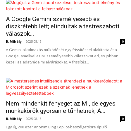
A Google Gemini személyesebb és
diszkrétebb lett; elindultak a testreszabott
válaszok...
B. Mihály
-
2025.08.19.
0
A Gemini alkalmazás működését egy frissítéssel alakította át a
Google, amellyel az MI személyesebb válaszokat ad, és jobban
kezeli az adatvédelmi elvárásokat. A frissítés...
Nem mindenkit fenyeget az MI, de egyes
munkakörök gyorsan eltűnhetnek; A...
B. Mihály
-
2025.08.18.
0
Egy új, 200 ezer anonim Bing Copilot-beszélgetésre épülő