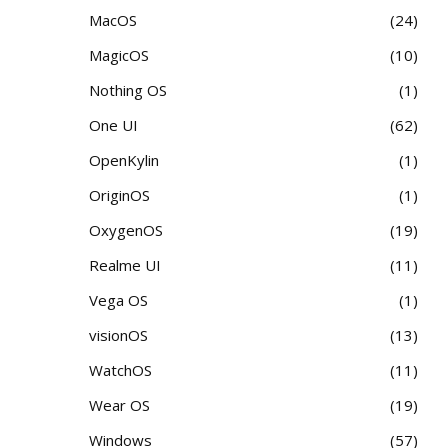
MacOS
24
MagicOS
10
Nothing OS
1
One UI
62
OpenKylin
1
OriginOS
1
OxygenOS
19
Realme UI
11
Vega OS
1
visionOS
13
WatchOS
11
Wear OS
19
Windows
57