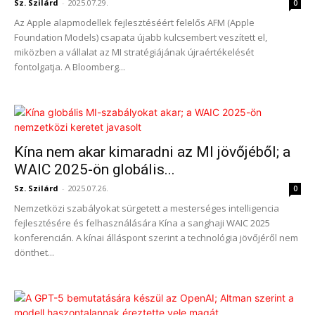
Sz. Szilárd
-
2025.07.29.
0
Az Apple alapmodellek fejlesztéséért felelős AFM (Apple
Foundation Models) csapata újabb kulcsembert veszített el,
miközben a vállalat az MI stratégiájának újraértékelését
fontolgatja. A Bloomberg...
Kína nem akar kimaradni az MI jövőjéből; a
WAIC 2025-ön globális...
Sz. Szilárd
-
2025.07.26.
0
Nemzetközi szabályokat sürgetett a mesterséges intelligencia
fejlesztésére és felhasználására Kína a sanghaji WAIC 2025
konferencián. A kínai álláspont szerint a technológia jövőjéről nem
dönthet...