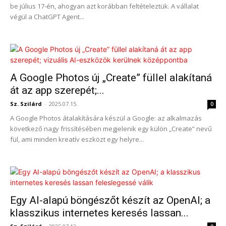
be július 17-én, ahogyan azt korábban feltételeztük. A vállalat
végül a ChatGPT Agent...
A Google Photos új „Create” füllel alakítaná
át az app szerepét;...
Sz. Szilárd
-
2025.07.15.
0
A Google Photos átalakítására készül a Google: az alkalmazás
következő nagy frissítésében megjelenik egy külön „Create” nevű
fül, ami minden kreatív eszközt egy helyre...
Egy AI-alapú böngészőt készít az OpenAI; a
klasszikus internetes keresés lassan...