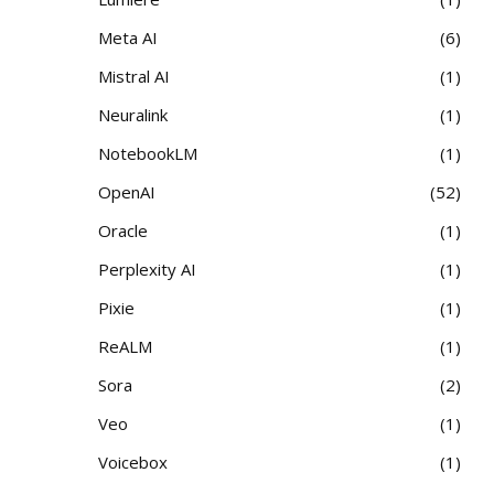
Meta AI
6
Mistral AI
1
Neuralink
1
NotebookLM
1
OpenAI
52
Oracle
1
Perplexity AI
1
Pixie
1
ReALM
1
Sora
2
Veo
1
Voicebox
1