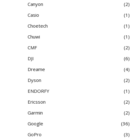
Canyon
2
Casio
1
Choetech
1
Chuwi
1
CMF
2
DJI
6
Dreame
4
Dyson
2
ENDORFY
1
Ericsson
2
Garmin
2
Google
36
GoPro
3